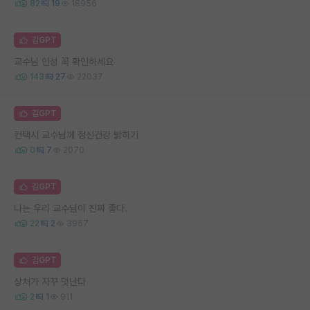
82
19
18956
김GPT
교수님 인성 꼭 확인하세요
143
27
22037
김GPT
컨택시 교수님께 정신건강 밝히기
0
7
2070
김GPT
나는 우리 교수님이 진짜 좋다.
22
2
3957
김GPT
상처가 자꾸 덧난다
2
1
911