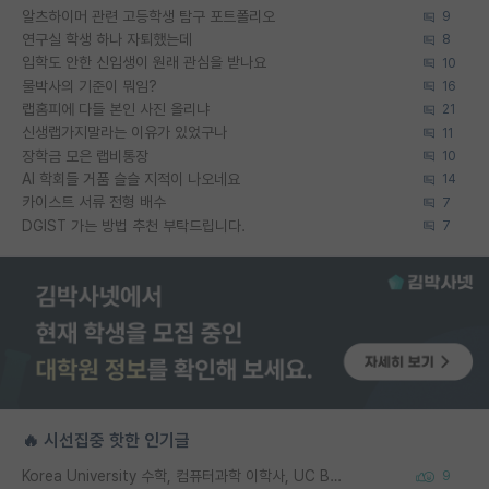
알츠하이머 관련 고등학생 탐구 포트폴리오
9
연구실 학생 하나 자퇴했는데
8
입학도 안한 신입생이 원래 관심을 받나요
10
물박사의 기준이 뭐임?
16
랩홈피에 다들 본인 사진 올리냐
21
신생랩가지말라는 이유가 있었구나
11
장학금 모은 랩비통장
10
AI 학회들 거품 슬슬 지적이 나오네요
14
카이스트 서류 전형 배수
7
DGIST 가는 방법 추천 부탁드립니다.
7
🔥 시선집중 핫한 인기글
Korea University 수학, 컴퓨터과학 이학사, UC Berkeley 산업공학 대학원 공학박사가 되는 것은 쉽지 않겠죠?
9