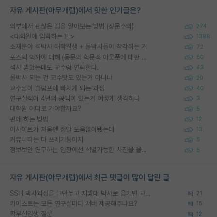
자유 게시판(아무개랩)에서 핫한 인기글은?
외부에서 괜찮은 랩을 알아보는 방법 (장문주의)
274
<대학원에 입학하는 법>
1388
소재분야 석박사 대학원생 + 물박사들이 착각하는 거
72
포스텍 억까에 대해 (동문의 학문적 아웃풋에 대한 반박)
50
석사 받았는데도 교수랑 연락한다.
43
물박사 되는 건 교수탓도 있는거 아니냐
29
교수님이 슬럼프에 빠지게 되는 과정
40
연구실적이 4년의 공백이 있는거 어떻게 생각하냐
3
대학원 어디로 가야할까요?
5
편애 하는 방법
12
이사이트가 처음엔 정말 도움많이됐는데
13
커뮤니티는 다 쓰레기통이지
5
정보보안 연구하는 입장에선 식별가능한 사진을 올리는건 비추이긴함
5
자유 게시판(아무개랩)에서 최근 댓글이 많이 달린 글
SSH 박사과정을 그만두고 지방대 박사로 옮기면 교수의 꿈은 끝일까요?
21
카이스트는 모든 연구실마다 서버 제공해주나요?
15
학부신입생 질문
12