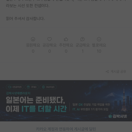
라보는 시선 또한 컨셉이다.
읽어 주셔서 감사합니다.
응원해요
공감해요
추천해요
궁금해요
별로에요
0
0
0
1
10
게시글 공유
카카오 계정과 연동하여 게시글에 달린