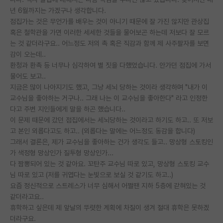
년 6월까지는 가겠구나 생각합니다.
PI 전용 게시판
점집가는 것은 무언가를 배우는 것이 아니기 때문에 잘 가진 않지만 관상집
혹은 철학관을 가면 이러한 세세한 것들을 물어보곤 하는데 저보다 잘 모르
인문사회 계열 게시판
는 것 같더라구요.. 어느정도 저의 촉 혹은 직감과 함께 제 사주팔자를 보면
감이 오는데..
특수/전문대학원 게시판
환청과 환촉 등 너무나 심각하여 별 짓을 다했었습니다. 안가던 점집에 가서
반도체/AI 게시판
물어도 보고..
지금은 많이 나아지기도 했고, 그냥 세뇌 당하는 것이라 생각하며 "내가 이
장학금/장학생 게시판
교수님을 좋아하는 거구나.. 그래 나는 이 교수님을 좋아한다" 라고 인정한
다고 주변 지인들에게 말을 하곤 했습니다..
학술 정보 게시판
이 문제 때문에 갔던 점집에서는 세뇌당하는 것이라고 하기도 하고.. 또 저보
고 본인 외롭다고도 하고.. (외롭다는 말에는 어느정도 동감을 합니다)
홍보 게시판
그래서 결론은, 제가 교수님을 좋아하는 건가 생각도 들고.. 망상형 스토킹인
가 색정형 망상인가 질투형 망상인가...
커리어
다 짬뽕되어 있는 것 같아요. 꼬탄주 교수님 따로 있고, 망상형 스토킹 교수
유학교육
님 따로 있고 (저를 귀엽다는 눈빛으로 보실 것 같기도 하고..)
요즘 정신적으로 스트레스가 너무 심해서 어쩔땐 지하 5층에 갇혀있는 것
이벤트
같더라고요..
휴학하고 싶은데 제 앞날의 뚜렷한 계획에 차질이 생겨 절대 휴학은 못하겠
반도체 아카데미
더라구요.