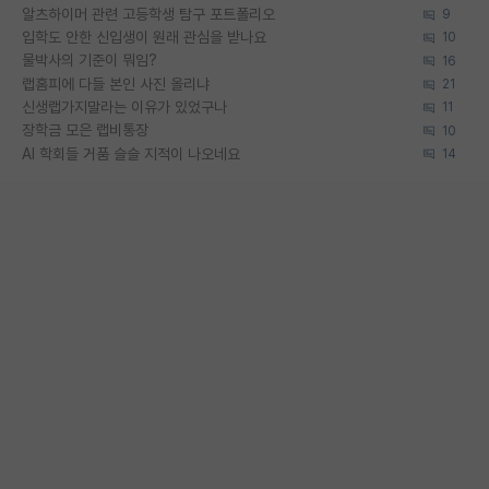
알츠하이머 관련 고등학생 탐구 포트폴리오
9
입학도 안한 신입생이 원래 관심을 받나요
10
물박사의 기준이 뭐임?
16
랩홈피에 다들 본인 사진 올리냐
21
신생랩가지말라는 이유가 있었구나
11
장학금 모은 랩비통장
10
AI 학회들 거품 슬슬 지적이 나오네요
14