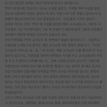
이 모든 원인은 대학원 1학년 1학차 때 있다고 생각합니다.
재팬라운지 🌸
1학차 때 형사법 전공이신 교수님 수업을 들었고, 자취를 하며 수업을 들었
었는데 처음부터 관심도 없었고 딱 봐도 저랑 너무 다른 계열 느낌이라서 안
들을까 했는데 새내기라 그냥 들었었습니다.. 수업 별로 가지도 않았고..
문제로 여기는 것이. 1학차 때 수업을 들었던 해당 교수님입니다. 꼬탄주 교
수님들은 그냥 아무생각없이 그냥 제 컨셉이기 때문에 원래 그렇게 자유롭게
살아왔기 때문에 문제로 드러내지 않습니다 저는..
근데 하루종일 1학차 교수님이 제 주변에서 얼굴이 돌아다니고 .. 초등학교
선생님을 소개팅으로 받아도 해당 교수님에 대한 환청이 들립니다.. "OOO
교수님은 어떠냐는 둥.. 등.." 제 진심은, 해당 교수님이 나를 좋아하나? 라는
생각이 있다가도, 자존감을 내리며 대학원과 거리를 두고 교수님들과의 거리
를 두고 저 멀리서 지켜볼 때는 또 , 진짜 나에게 관심이 있는가? 그렇다면
직접적으로 나에게 이야기를 하셨으면 좋겠다. 라는 생각이 들 때도 있고요..
지금 지인들과 있을 때면 하루종일 1학차 교수님 이야기만 합니다. 환청과
환촉 그리고 환각들이 생기는 것이 상대의 문제라고 생각하였는데, 정신과
에서는 저보고 망상이라고 하더라구요. 망상은 제가 누군가를 따라다니고 좋
아하는 것이 망상 아닌가요? 했더니 수긍은 하시되 제가 망상이라고 진단을
하셨었습니다.
그리고 1학차 교수님과 다른 썸씽 미묘한 분위기가 흐를 때 제가 가슴아파하
고 있더라고요.. 예전에도 을목(사주상 을목, 배우자)이들이 다른 여자에게