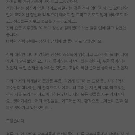
가버릴 때 가끔 가슴이 미어지고 그랬었어요.
점집에서는 정신과 약을 먹어도 해결되는 것은 전혀 없다고 하고.. 모태신앙
인데 교회에선 정신과 약 먹으며 예배도 잘 드리고 기도도 많이 하라고도 하
고.. 점집들은 저보고 불교를 가지라고하고..
진짜 요즘 하루종일 "이러다 정신병 걸리겠다" 라는 말을 입에 달고 살았었
습니다..
대학원 진학 전에는 정신과 근처에 발 들이지도 않았었어요..
진짜 대학원 다니며 경험한 정신적 증상들이 엄청나고 그러는데 둘째언니에
게만 다 말해보았네요.. 제가 좋아하는 사람이 있는 것인지, 누굴 좋아하는
것인지, 씌인 존재를 좋아하는 것인지, 조상이 씌인 존재를 좋아하는 것인지
그리고 저의 화개살과 콧잔등 주름, 귀엽게 찡그리는 표정 등.. 자꾸 1학차
교수님이 따라하는 게 환각으로 보여요.. 왜 그러는 지 진짜 따라하고 있는
건지 저를 도와주시려고 따라하는 건지.. 저의 모든 것들을 자꾸 가져가세
요.. 뺏어가세요.. 저의 특징들을.. 왜그러는 지.. 환각으로 보이는데 진짜 실
제로 뺏어가고 있는것인지...
그렇습니다..
결론 : 내가 꼬탄주 교수님들께 컨셉이듯이, 다른 교수님들께서 저에 대해 바