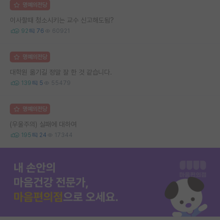
명예의전당
이사할때 청소시키는 교수 신고해도됨?
92
76
60921
명예의전당
대학원 옮기길 정말 잘 한 것 같습니다.
139
5
55479
명예의전당
(우울주의) 실패에 대하여
195
24
17344