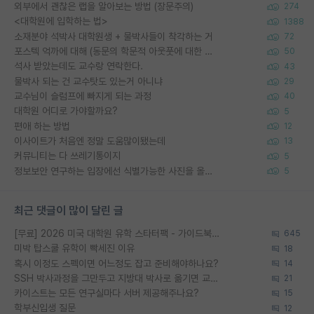
외부에서 괜찮은 랩을 알아보는 방법 (장문주의)
274
<대학원에 입학하는 법>
1388
소재분야 석박사 대학원생 + 물박사들이 착각하는 거
72
포스텍 억까에 대해 (동문의 학문적 아웃풋에 대한 반박)
50
석사 받았는데도 교수랑 연락한다.
43
물박사 되는 건 교수탓도 있는거 아니냐
29
교수님이 슬럼프에 빠지게 되는 과정
40
대학원 어디로 가야할까요?
5
편애 하는 방법
12
이사이트가 처음엔 정말 도움많이됐는데
13
커뮤니티는 다 쓰레기통이지
5
정보보안 연구하는 입장에선 식별가능한 사진을 올리는건 비추이긴함
5
최근 댓글이 많이 달린 글
[무료] 2026 미국 대학원 유학 스타터팩 - 가이드북 & 합격자 컨택메일 템플릿
645
미박 탑스쿨 유학이 빡세진 이유
18
혹시 이정도 스펙이면 어느정도 잡고 준비해야하나요?
14
SSH 박사과정을 그만두고 지방대 박사로 옮기면 교수의 꿈은 끝일까요?
21
카이스트는 모든 연구실마다 서버 제공해주나요?
15
학부신입생 질문
12