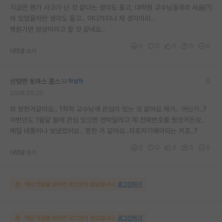
지금은 뭔가 사고가 난 것 같다는 생각도 들고, 대학원 교수님들끼리 싸움(?)
이 있었을까란 생각도 들고.. 어디까지나 제 생각이라..
병원가면 망상이라고 할 것 같네요..
0
0
0
0
0
대댓글 쓰기
선량한 토마스 홉스
작성자
2026.05.20
와 망한거같아요.. 1학차 교수님께 관심이 있는 것 같아요 제가.. 아닌가..?
이번년도 1월달 말에 관심 있으면 연락달라고 제 전화번호를 줬었거든요..
메일 네통이나 보냈었어요.. 망한 거 같아요..자포자기해야되는 거죠..?
0
0
0
0
0
대댓글 쓰기
해당 댓글을 보려면 로그인이 필요합니다.
로그인하기
해당 댓글을 보려면 로그인이 필요합니다.
로그인하기