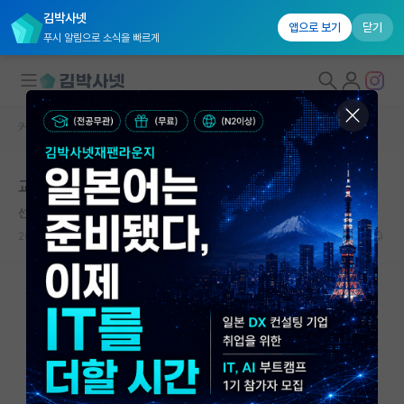
김박사넷
앱으로 보기
닫기
푸시 알림으로 소식을 빠르게
커뮤니티 홈
자유 게시판(아무개랩)
대학원생 모집
교수에 대한 동경심에 의한 망상이 있나요?
국내대학원 정보
선량한 토마스 홉스
연구실&오픈랩
2026.05.20
9
2263
커뮤니티
커뮤니티 홈
전체글보기
베스트 게시판
IF 명예의전당