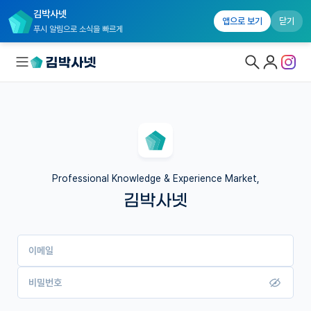
김박사넷
앱으로 보기
닫기
푸시 알림으로 소식을 빠르게
대학원생 모집
국내대학원 정보
연구실&오픈랩
Professional Knowledge & Experience Market,
김박사넷
커뮤니티
커리어
이메일
유학교육
이벤트
비밀번호
반도체 아카데미