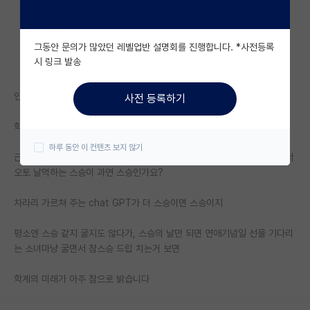
자유 게시판(아무개랩)
그동안 문의가 많았던 레벨업반 설명회를 진행합니다. *사전등록
미국 유학 게시판
시 링크 발송
미국 대학원 합격 후기 게시판
인정 욕구인가요? 아니면 경쟁심?
사전 등록하기
대학원생 모집 게시판
학부생들한테 받는건 그려러니 합니다
대학원 합격 후기 게시판
하루 동안 이 컨텐츠 보지 않기
근데 평소에 대학원생들한테 중소기업 사장처럼 굴고 권위로 찍어 누르면서
연구실(PI) 홍보 게시판
오토 날먹하는 스승이 과연 스승인가요?
석박사 채용 정보 게시판
차라리 가르쳐 주는 chat GPT가 더 스승이면 스승이지
임용 정보 게시판
평소엔 스승 같지 굴지도 않다가, 스승의 날만 되면 연애기념일 선물 기다리
학부 인턴 게시판
는 소녀마냥 굴면서 참스승 드립 치는거 보면
취업 게시판
학계의 미래가 아주 참으로 밝습니다
임용 후기 게시판