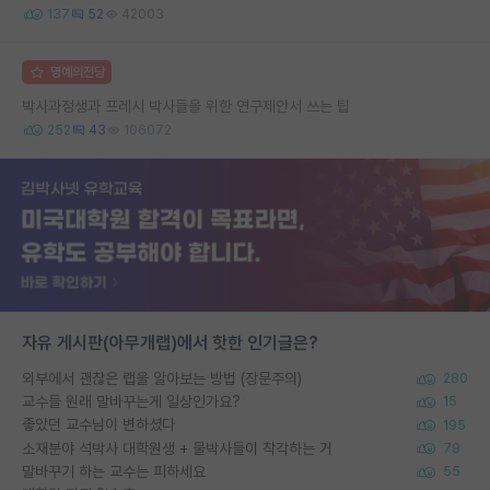
137
52
42003
명예의전당
박사과정생과 프레시 박사들을 위한 연구제안서 쓰는 팁
252
43
106072
자유 게시판(아무개랩)에서 핫한 인기글은?
외부에서 괜찮은 랩을 알아보는 방법 (장문주의)
280
교수들 원래 말바꾸는게 일상인가요?
15
좋았던 교수님이 변하셨다
195
소재분야 석박사 대학원생 + 물박사들이 착각하는 거
79
말바꾸기 하는 교수는 피하세요
55