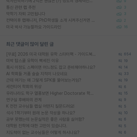
박사진학하기에 2억은 괜찮은 (?) 정도의 경제력인가요
9
통신 관련 랩 추천
3
막학기 자퇴 고민됩니다
3
컨택이후 랩매니저, PhD학생들 소개 시켜주신거면 거의 컨펌에 가깝나요?
2
미국 박사 가능할까요 가이드라인
16
최근 댓글이 많이 달린 글
[무료] 2026 미국 대학원 유학 스타터팩 - 가이드북 & 합격자 컨택메일 템플릿
654
미박 탑스쿨 유학이 빡세진 이유
19
혹시 이정도 스펙이면 어느정도 잡고 준비해야하나요?
14
AI 학회들 거품 슬슬 지적이 나오네요
33
근데 여기는 왜 그렇게 SPK를 물어보는거임?
19
세컨티어 학회의 위상
6
우리나라도 학구 열풍보면 Higher Doctorate 학위가 필요하다고 봅니다.
15
연구실 후배와의 관계
9
K 전전 교수님들 랩실 어떤지 질문드려요!
5
석사 1학기부터 원래 논문 작성을 하나요?
10
공부 못했는데 논문실적은 좋은 사람을 싫어함?
6
대학원 진학에 대한 고민이 있습니다.
5
지도력이 없는 교수님들은 어떻게 하시나요?
6