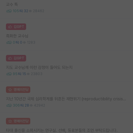
교수 특
105
32
28462
김GPT
흑화한 교수님
0
0
1283
김GPT
지도 교수님께 이런 감정이 들어도 되는지
95
15
23803
명예의전당
지난 10년간 국제 심리학계를 뒤흔든 재현위기 (reproductibility crisis) 요약 (1편)
306
28
42942
명예의전당
타대 출신을 소외시키는 연구실. 선배, 동료분들의 조언 부탁드립니다.