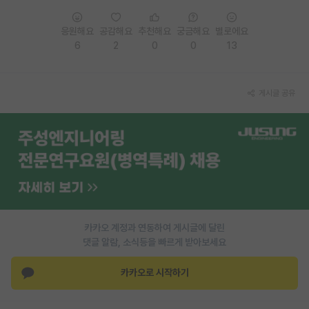
PI 전용 게시판
응원해요
공감해요
추천해요
궁금해요
별로에요
6
2
0
0
13
인문사회 계열 게시판
특수/전문대학원 게시판
게시글 공유
반도체/AI 게시판
장학금/장학생 게시판
학술 정보 게시판
홍보 게시판
커리어
카카오 계정과 연동하여 게시글에 달린
유학교육
댓글 알람, 소식등을 빠르게 받아보세요
이벤트
카카오로 시작하기
반도체 아카데미