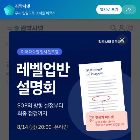
김박사넷
앱으로 보기
닫기
푸시 알림으로 소식을 빠르게
커뮤니티 홈
자유 게시판(아무개랩)
대학원생 모집
교수들은 뭐이리 스승의 날에 집착하나요?
국내대학원 정보
바보같은 스티븐 호킹
연구실&오픈랩
2026.05.14
15
3976
커뮤니티
커뮤니티 홈
전체글보기
베스트 게시판
IF 명예의전당