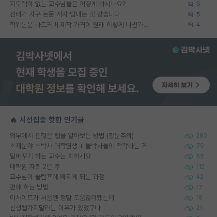
지도력이 없는 교수님들은 어떻게 하시나요?
6
선배가 자꾸 논문 저자 탐내는 것 같습니다
5
학위논문 하드커버 제작 가격이 원래 이렇게 비싼가요?
4
🔥 시선집중 핫한 인기글
외부에서 괜찮은 랩을 알아보는 방법 (장문주의)
280
소재분야 석박사 대학원생 + 물박사들이 착각하는 거
79
말바꾸기 하는 교수는 피하세요
55
대학원 자퇴 2년 후
112
교수님이 슬럼프에 빠지게 되는 과정
42
편애 하는 방법
17
이사이트가 처음엔 정말 도움많이됐는데
18
신생랩가지말라는 이유가 있었구나
21