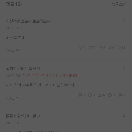
댓글 15개
댓글쓰기
재팬라운지 🌸
직설적인 호르헤 보르헤스
2026.05.15
뼈를 찌르네
0
0
3
0
1
대댓글 쓰기
공허한 로버트 후크
2026.05.15
누적 신고가 20개 이상인 사용자입니다.
저희 학과 교수들은 안 그러는데요? 일반화 ㄴㄴ
0
0
4
0
0
대댓글 쓰기
튼튼한 알렉산더 벨
2026.05.15