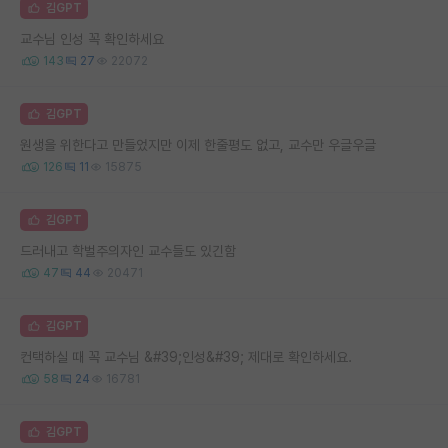
김GPT
교수님 인성 꼭 확인하세요
143
27
22072
김GPT
원생을 위한다고 만들었지만 이제 한줄평도 없고, 교수만 우글우글
126
11
15875
김GPT
드러내고 학벌주의자인 교수들도 있긴함
47
44
20471
김GPT
컨택하실 때 꼭 교수님 &#39;인성&#39; 제대로 확인하세요.
58
24
16781
김GPT