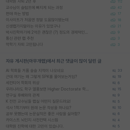
대학원 자퇴 2년 후
112
교수님이 슬럼프에 빠지게 되는 과정
42
편애 하는 방법
17
이사이트가 처음엔 정말 도움많이됐는데
18
신생랩가지말라는 이유가 있었구나
21
박사진학하기에 2억은 괜찮은 (?) 정도의 경제력인가요
9
통신 관련 랩 추천
3
막학기 자퇴 고민됩니다
3
자유 게시판(아무개랩)에서 최근 댓글이 많이 달린 글
AI 학회들 거품 슬슬 지적이 나오네요
33
근데 여기는 왜 그렇게 SPK를 물어보는거임?
19
세컨티어 학회의 위상
6
우리나라도 학구 열풍보면 Higher Doctorate 학위가 필요하다고 봅니다.
15
연구실 후배와의 관계
9
K 전전 교수님들 랩실 어떤지 질문드려요!
5
석사 1학기부터 원래 논문 작성을 하나요?
10
공부 못했는데 논문실적은 좋은 사람을 싫어함?
6
카이스트 뇌인지 사전컨택 시스템
4
대학원 진학에 대한 고민이 있습니다.
5