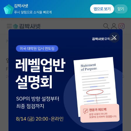
김박사넷
앱으로 보기
닫기
푸시 알림으로 소식을 빠르게
커뮤니티 홈
자유 게시판(아무개랩)
대학원생 모집
앞으로 여자들만 대학원 가라
국내대학원 정보
Frédéric Mistral
*
연구실&오픈랩
2020.01.10
8
10766
커뮤니티
커뮤니티 홈
전체글보기
베스트 게시판
IF 명예의전당