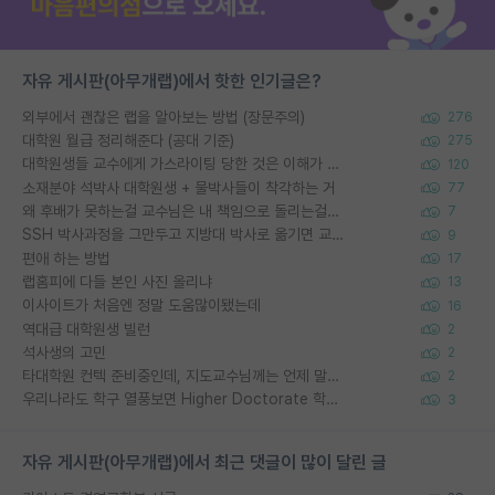
자유 게시판(아무개랩)에서 핫한 인기글은?
외부에서 괜찮은 랩을 알아보는 방법 (장문주의)
276
대학원 월급 정리해준다 (공대 기준)
275
대학원생들 교수에게 가스라이팅 당한 것은 이해가 갑니다. 안타깝네요.
120
소재분야 석박사 대학원생 + 물박사들이 착각하는 거
77
왜 후배가 못하는걸 교수님은 내 책임으로 돌리는걸까요?
7
SSH 박사과정을 그만두고 지방대 박사로 옮기면 교수의 꿈은 끝일까요?
9
편애 하는 방법
17
랩홈피에 다들 본인 사진 올리냐
13
이사이트가 처음엔 정말 도움많이됐는데
16
역대급 대학원생 빌런
2
석사생의 고민
2
타대학원 컨텍 준비중인데, 지도교수님께는 언제 말씀드려야 할까요?
2
우리나라도 학구 열풍보면 Higher Doctorate 학위가 필요하다고 봅니다.
3
자유 게시판(아무개랩)에서 최근 댓글이 많이 달린 글