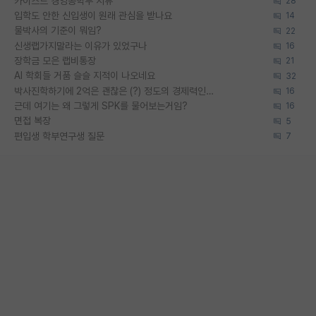
카이스트 경영공학부 서류
28
입학도 안한 신입생이 원래 관심을 받나요
14
물박사의 기준이 뭐임?
22
신생랩가지말라는 이유가 있었구나
16
장학금 모은 랩비통장
21
AI 학회들 거품 슬슬 지적이 나오네요
32
박사진학하기에 2억은 괜찮은 (?) 정도의 경제력인가요
16
근데 여기는 왜 그렇게 SPK를 물어보는거임?
16
면접 복장
5
편입생 학부연구생 질문
7