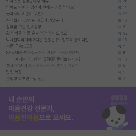
카이스트 경영공학부 서류
28
입학도 안한 신입생이 원래 관심을 받나요
14
물박사의 기준이 뭐임?
22
신생랩가지말라는 이유가 있었구나
16
장학금 모은 랩비통장
21
AI 학회들 거품 슬슬 지적이 나오네요
32
박사진학하기에 2억은 괜찮은 (?) 정도의 경제력인가요
16
논문 IF vs JCR
5
SPK 대학원 현실적으로 가능한 스펙인가요?
5
근데 여기는 왜 그렇게 SPK를 물어보는거임?
16
석사가 1저자 논문 가져가는게 흔한건가요?
5
면접 복장
5
편입생 학부연구생 질문
7