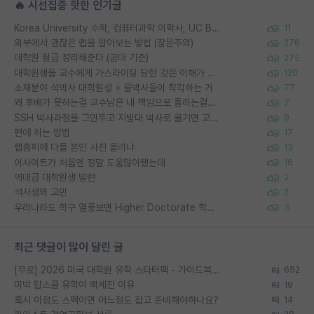
🔥 시선집중 핫한 인기글
Korea University 수학, 컴퓨터과학 이학사, UC Berkeley 산업공학 대학원 공학박사가 되는 것은 쉽지 않겠죠?
11
외부에서 괜찮은 랩을 알아보는 방법 (장문주의)
276
대학원 월급 정리해준다 (공대 기준)
275
대학원생들 교수에게 가스라이팅 당한 것은 이해가 갑니다. 안타깝네요.
120
소재분야 석박사 대학원생 + 물박사들이 착각하는 거
77
왜 후배가 못하는걸 교수님은 내 책임으로 돌리는걸까요?
7
SSH 박사과정을 그만두고 지방대 박사로 옮기면 교수의 꿈은 끝일까요?
9
편애 하는 방법
17
랩홈피에 다들 본인 사진 올리냐
13
이사이트가 처음엔 정말 도움많이됐는데
16
역대급 대학원생 빌런
2
석사생의 고민
2
우리나라도 학구 열풍보면 Higher Doctorate 학위가 필요하다고 봅니다.
3
최근 댓글이 많이 달린 글
[무료] 2026 미국 대학원 유학 스타터팩 - 가이드북 & 합격자 컨택메일 템플릿
652
미박 탑스쿨 유학이 빡세진 이유
19
혹시 이정도 스펙이면 어느정도 잡고 준비해야하나요?
14