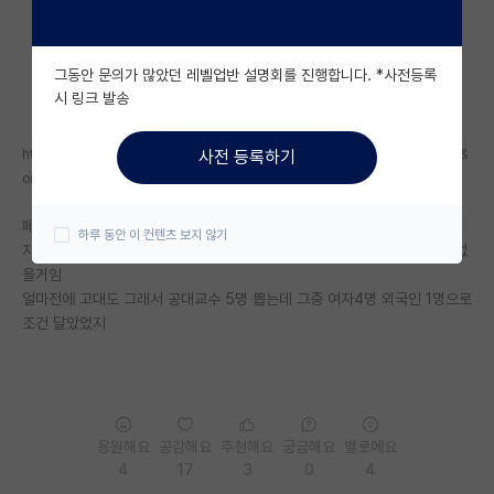
자유 게시판(아무개랩)
그동안 문의가 많았던 레벨업반 설명회를 진행합니다. *사전등록
미국 유학 게시판
시 링크 발송
미국 대학원 합격 후기 게시판
https://news.naver.com/main/read.nhn?mode=LSD&mid=sec&sid1=102&
사전 등록하기
대학원생 모집 게시판
oid=421&aid=0004401897
대학원 합격 후기 게시판
페미정부에서 여성교수 25% 할당제 법안 통과시켰음
하루 동안 이 컨텐츠 보지 않기
지금 여교수 비율이 15%니 앞으로 25% 채울때까지 남자가 교수될일은 없
연구실(PI) 홍보 게시판
을거임
얼마전에 고대도 그래서 공대교수 5명 뽑는데 그중 여자4명 외국인 1명으로
석박사 채용 정보 게시판
조건 달았었지
임용 정보 게시판
학부 인턴 게시판
취업 게시판
응원해요
공감해요
추천해요
궁금해요
별로에요
4
17
3
0
4
임용 후기 게시판