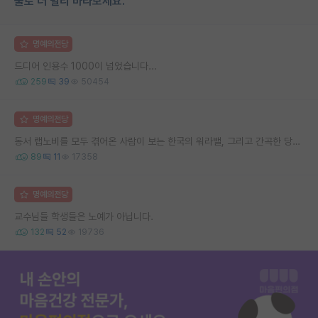
물로 더 멀리 바라보세요.
명예의전당
드디어 인용수 1000이 넘었습니다...
259
39
50454
명예의전당
동서 랩노비를 모두 겪어온 사람이 보는 한국의 워라밸, 그리고 간곡한 당부의 말씀
89
11
17358
명예의전당
교수님들 학생들은 노예가 아닙니다.
132
52
19736