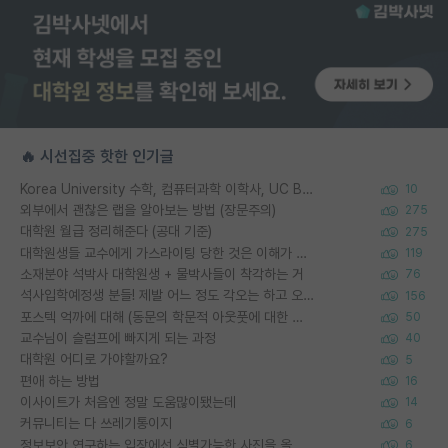
🔥 시선집중 핫한 인기글
Korea University 수학, 컴퓨터과학 이학사, UC Berkeley 산업공학 대학원 공학박사가 되는 것은 쉽지 않겠죠?
10
외부에서 괜찮은 랩을 알아보는 방법 (장문주의)
275
대학원 월급 정리해준다 (공대 기준)
275
대학원생들 교수에게 가스라이팅 당한 것은 이해가 갑니다. 안타깝네요.
119
소재분야 석박사 대학원생 + 물박사들이 착각하는 거
76
석사입학예정생 분들! 제발 어느 정도 각오는 하고 오세요.
156
포스텍 억까에 대해 (동문의 학문적 아웃풋에 대한 반박)
50
교수님이 슬럼프에 빠지게 되는 과정
40
대학원 어디로 가야할까요?
5
편애 하는 방법
16
이사이트가 처음엔 정말 도움많이됐는데
14
커뮤니티는 다 쓰레기통이지
6
정보보안 연구하는 입장에선 식별가능한 사진을 올리는건 비추이긴함
6