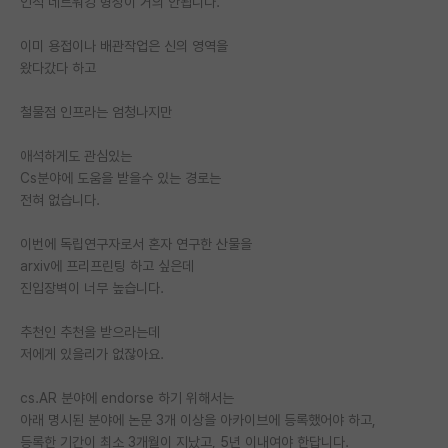
인적 네트워킹 형성이 거의 안됩니다.
PI 전용 게시판
이미 용접이나 배관작업은 신의 영역을
왔다갔다 하고
인문사회 계열 게시판
특수/전문대학원 게시판
철물점 인프라는 엄청나지만
반도체/AI 게시판
애석하게도 관심있는
Cs분야에 도움을 받을수 있는 경로는
장학금/장학생 게시판
전혀 없습니다.
학술 정보 게시판
이번에 독립연구자로서 혼자 연구한 산물을
arxiv에 프리프린팅 하고 싶은데
홍보 게시판
진입장벽이 너무 높습니다.
커리어
추천인 추천을 받으라는데
유학교육
저에게 있을리가 없잖아요.
이벤트
cs.AR 분야에 endorse 하기 위해서는
아래 명시된 분야에 논문 3개 이상을 아카이브에 등록했어야 하고,
반도체 아카데미
등록한 기간이 최소 3개월이 지났고, 5년 이내여야 한답니다.