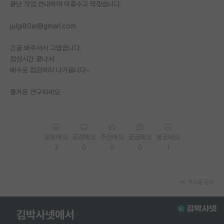
끝난 작업 안내하여 이중수고 막겠습니다.
julgi80ai@gmail.com
긴글 봐주셔서 고맙습니다.
점심시간 끝나서
배수로 점검하러 나가봅니다~
즐거운 연구되세요
응원해요
공감해요
추천해요
궁금해요
별로에요
3
0
0
0
1
게시글 공유