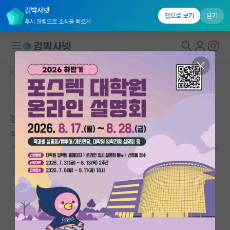
김박사넷
앱으로 보기
닫기
푸시 알림으로 소식을 빠르게
커뮤니티 홈
자유 게시판(아무개랩)
대학원생 모집
본문이 수정되지 않는 박제글입니다.
국내대학원 정보
강원도 산골, 외딴 부대 행보관 입니다.
연구실&오픈랩
똑똑한 아담 스미스
커뮤니티
2026.05.13
1
1101
커뮤니티 홈
전체글보기
베스트 게시판
IF 명예의전당