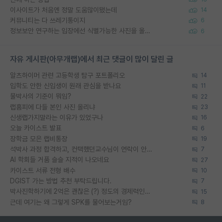
이사이트가 처음엔 정말 도움많이됐는데
14
커뮤니티는 다 쓰레기통이지
6
정보보안 연구하는 입장에선 식별가능한 사진을 올리는건 비추이긴함
6
자유 게시판(아무개랩)에서 최근 댓글이 많이 달린 글
알츠하이머 관련 고등학생 탐구 포트폴리오
14
입학도 안한 신입생이 원래 관심을 받나요
11
물박사의 기준이 뭐임?
22
랩홈피에 다들 본인 사진 올리냐
23
신생랩가지말라는 이유가 있었구나
16
오늘 카이스트 발표
6
장학금 모은 랩비통장
19
석박사 과정 합격하고, 컨택했던교수님이 연락이 안됩니다...
7
AI 학회들 거품 슬슬 지적이 나오네요
27
카이스트 서류 전형 배수
10
DGIST 가는 방법 추천 부탁드립니다.
7
박사진학하기에 2억은 괜찮은 (?) 정도의 경제력인가요
15
근데 여기는 왜 그렇게 SPK를 물어보는거임?
8