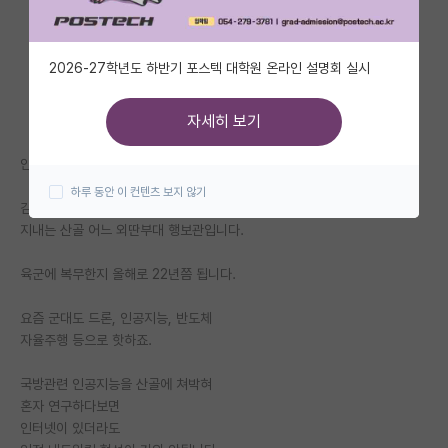
자유 게시판(아무개랩)
2026-27학년도 하반기 포스텍 대학원 온라인 설명회 실시
미국 유학 게시판
미국 대학원 합격 후기 게시판
자세히 보기
대학원생 모집 게시판
안녕하세요.
하루 동안 이 컨텐츠 보지 않기
대학원 합격 후기 게시판
김박사넷에서 눈으로만 글을 보며
지내는 산골 어느 외딴부대 행보관입니다.
연구실(PI) 홍보 게시판
육군에 복무한지 올해로 22년쯤 됩니다.
석박사 채용 정보 게시판
요즘 군대도 드론, 인공지능, 반도체
임용 정보 게시판
자율주행 등으로 핫하죠.
학부 인턴 게시판
국방관련 인공지능을 산골에 쳐박혀
취업 게시판
혼자 연구하다보면
인터넷이 있더라도
임용 후기 게시판