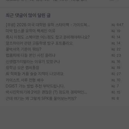
최근 댓글이 많이 달린 글
[무료] 2026 미국 대학원 유학 스타터팩 - 가이드북 & 합격자 컨택메일 템플릿
647
미박 탑스쿨 유학이 빡세진 이유
19
혹시 이정도 스펙이면 어느정도 잡고 준비해야하나요?
14
알츠하이머 관련 고등학생 탐구 포트폴리오
14
물박사의 기준이 뭐임?
22
랩홈피에 다들 본인 사진 올리냐
23
신생랩가지말라는 이유가 있었구나
16
장학금 모은 랩비통장
19
AI 학회들 거품 슬슬 지적이 나오네요
27
카이스트 서류 전형 배수
10
DGIST 가는 방법 추천 부탁드립니다.
7
박사진학하기에 2억은 괜찮은 (?) 정도의 경제력인가요
15
근데 여기는 왜 그렇게 SPK를 물어보는거임?
8