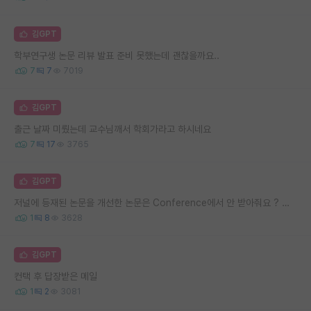
김GPT
학부연구생 논문 리뷰 발표 준비 못했는데 괜찮을까요..
7
7
7019
김GPT
출근 날짜 미뤘는데 교수님깨서 학회가라고 하시네요
7
17
3765
김GPT
저널에 등재된 논문을 개선한 논문은 Conference에서 안 받아줘요 ? 진짜로 .. ??
1
8
3628
김GPT
컨택 후 답장받은 메일
1
2
3081