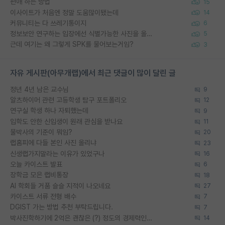
편애 하는 방법
15
이사이트가 처음엔 정말 도움많이됐는데
14
커뮤니티는 다 쓰레기통이지
6
정보보안 연구하는 입장에선 식별가능한 사진을 올리는건 비추이긴함
5
근데 여기는 왜 그렇게 SPK를 물어보는거임?
3
자유 게시판(아무개랩)에서 최근 댓글이 많이 달린 글
정년 4년 남은 교수님
9
알츠하이머 관련 고등학생 탐구 포트폴리오
12
연구실 학생 하나 자퇴했는데
9
입학도 안한 신입생이 원래 관심을 받나요
11
물박사의 기준이 뭐임?
20
랩홈피에 다들 본인 사진 올리냐
23
신생랩가지말라는 이유가 있었구나
16
오늘 카이스트 발표
6
장학금 모은 랩비통장
18
AI 학회들 거품 슬슬 지적이 나오네요
27
카이스트 서류 전형 배수
7
DGIST 가는 방법 추천 부탁드립니다.
7
박사진학하기에 2억은 괜찮은 (?) 정도의 경제력인가요
14