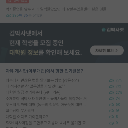
명예의전당
박사졸업을 앞두고 더 일찍알았으면 더 잘할수있을텐데 싶은 것들
295
35
51129
자유 게시판(아무개랩)에서 핫한 인기글은?
외부에서 괜찮은 랩을 알아보는 방법 (장문주의)
275
내 석사생활 참 많은일들이 있엇네요^^
212
대학원 월급 정리해준다 (공대 기준)
275
소재분야 석박사 대학원생 + 물박사들이 착각하는 거
74
포스텍 억까에 대해 (동문의 학문적 아웃풋에 대한 반박)
50
교수님이 무서워요
16
대학원 어디로 가야할까요?
5
SSH 박사과정을 그만두고 지방대 박사로 옮기면 교수의 꿈은 끝일까요?
9