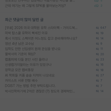
정보보안 연구하는 입장에선 식별가능한 사진을 올리는건 비추이긴함
5
근데 여기는 왜 그렇게 SPK를 물어보는거임?
3
최근 댓글이 많이 달린 글
[무료] 2026 미국 대학원 유학 스타터팩 - 가이드북 & 합격자 컨택메일 템플릿
647
미박 탑스쿨 유학이 빡세진 이유
19
혹시 이정도 스펙이면 어느정도 잡고 준비해야하나요?
14
정년 4년 남은 교수님
9
입학도 안한 신입생이 원래 관심을 받나요
11
물박사의 기준이 뭐임?
20
랩홈피에 다들 본인 사진 올리냐
23
신생랩가지말라는 이유가 있었구나
16
장학금 모은 랩비통장
18
AI 학회들 거품 슬슬 지적이 나오네요
27
카이스트 서류 전형 배수
7
DGIST 가는 방법 추천 부탁드립니다.
7
박사진학하기에 2억은 괜찮은 (?) 정도의 경제력인가요
14