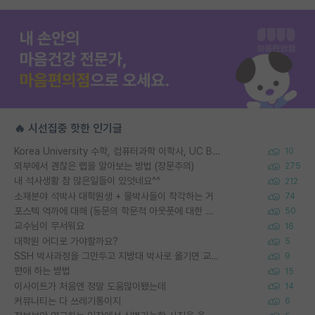
🔥 시선집중 핫한 인기글
Korea University 수학, 컴퓨터과학 이학사, UC Berkeley 산업공학 대학원 공학박사가 되는 것은 쉽지 않겠죠?
10
외부에서 괜찮은 랩을 알아보는 방법 (장문주의)
275
내 석사생활 참 많은일들이 있엇네요^^
212
소재분야 석박사 대학원생 + 물박사들이 착각하는 거
74
포스텍 억까에 대해 (동문의 학문적 아웃풋에 대한 반박)
50
교수님이 무서워요
16
대학원 어디로 가야할까요?
5
SSH 박사과정을 그만두고 지방대 박사로 옮기면 교수의 꿈은 끝일까요?
9
편애 하는 방법
15
이사이트가 처음엔 정말 도움많이됐는데
14
커뮤니티는 다 쓰레기통이지
6