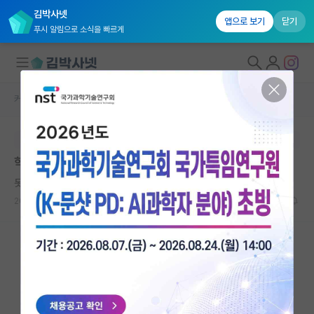
김박사넷
앱으로 보기
닫기
푸시 알림으로 소식을 빠르게
커뮤니티 홈
자유 게시판(아무개랩)
대학원생 모집
본문이 수정되지 않는 박제글입니다.
국내대학원 정보
학회초록 제출을 멋대로 해버렸는데요..
연구실&오픈랩
못된 노엄 촘스키
커뮤니티
2026.05.12
9
7673
커뮤니티 홈
전체글보기
베스트 게시판
IF 명예의전당