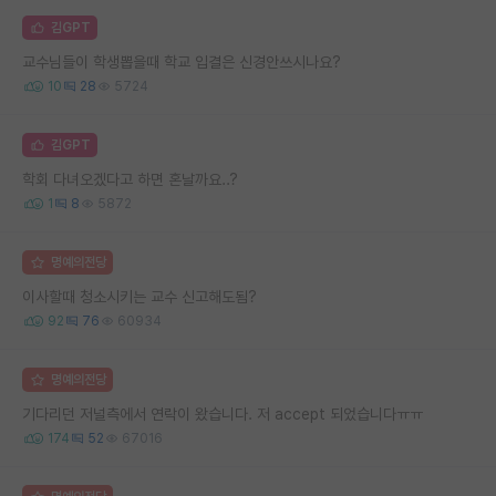
김GPT
교수님들이 학생뽑을때 학교 입결은 신경안쓰시나요?
10
28
5724
김GPT
학회 다녀오겠다고 하면 혼날까요..?
1
8
5872
명예의전당
이사할때 청소시키는 교수 신고해도됨?
92
76
60934
명예의전당
기다리던 저널측에서 연락이 왔습니다. 저 accept 되었습니다ㅠㅠ
174
52
67016