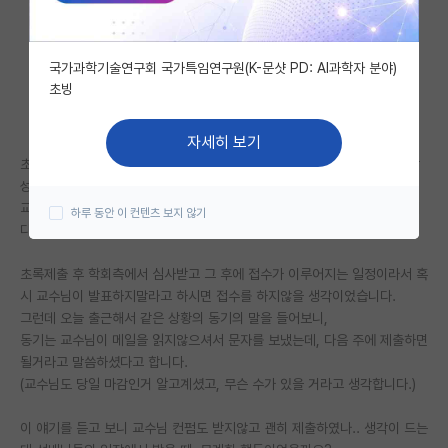
자유 게시판(아무개랩)
국가과학기술연구회 국가특임연구원(K-문샷 PD: AI과학자 분야)
미국 유학 게시판
초빙
미국 대학원 합격 후기 게시판
자세히 보기
대학원생 모집 게시판
초록제출 마감일이 저번 일요일자정까지였고.. 제가 당일 오전에 초록을 작
성하여 메일을 보냈습니다.
대학원 합격 후기 게시판
교수님께서 11:30에 메일을 읽으시고 답이 없길래 그냥 제출을 해버렸습니
하루 동안 이 컨텐츠 보지 않기
다.
연구실(PI) 홍보 게시판
초록제출 후 학회측에서 심사받고 그 후에 접수가 이루어지는 일정이라서 혹
석박사 채용 정보 게시판
시 교수님이 발표하지말라고 하시면 접수를 하지않을 생각이었습니다.
그런데 오늘 출근해서 같은 상황의 동기의 말을 들어보니,
임용 정보 게시판
동기는 교수님이 메일을 읽지않으셔서 문자를 보냈는데, 다음 주에 제출하면
학부 인턴 게시판
될거라고 말씀하셨다고 합니다.
(교수님도 당일 마감인거 알고계셨고, 무슨 수가 있을 거라고 생각합니다.)
취업 게시판
이 얘기를 듣고 보니 교수님 컨펌도 받지않고 괜히 제출하였나.. 생각이 드는
임용 후기 게시판