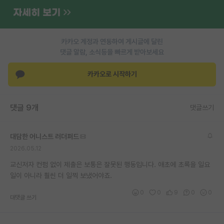
재팬라운지 🌸
카카오 계정과 연동하여 게시글에 달린
댓글 알람, 소식등을 빠르게 받아보세요
카카오로 시작하기
댓글 9개
댓글쓰기
대담한 어니스트 러더퍼드
2026.05.12
교신저자 컨펌 없이 제출은 보통은 잘못된 행동입니다. 애초에 초록을 일요
일이 아니라 훨씬 더 일찍 보냈어야죠.
0
0
9
0
0
대댓글 쓰기