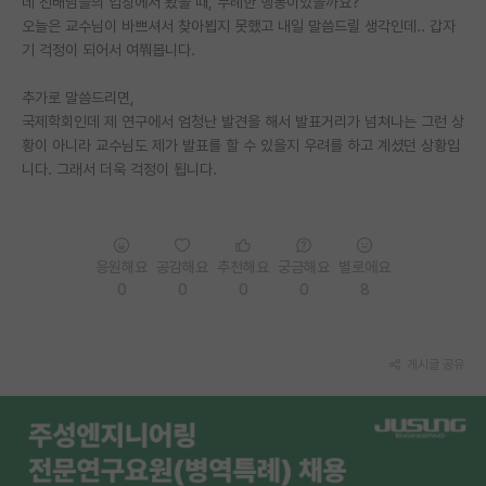
데 선배님들의 입장에서 봤을 때, 무례한 행동이었을까요?
오늘은 교수님이 바쁘셔서 찾아뵙지 못했고 내일 말씀드릴 생각인데.. 갑자
PI 전용 게시판
기 걱정이 되어서 여쭤봅니다.
인문사회 계열 게시판
추가로 말씀드리면,
특수/전문대학원 게시판
국제학회인데 제 연구에서 엄청난 발견을 해서 발표거리가 넘쳐나는 그런 상
황이 아니라 교수님도 제가 발표를 할 수 있을지 우려를 하고 계셨던 상황입
반도체/AI 게시판
니다. 그래서 더욱 걱정이 됩니다.
장학금/장학생 게시판
학술 정보 게시판
응원해요
공감해요
추천해요
궁금해요
별로에요
0
0
0
0
8
홍보 게시판
커리어
게시글 공유
유학교육
이벤트
반도체 아카데미