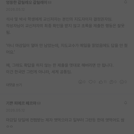
엉뚱한 갈릴레오 갈릴레이
2026.05.12
석사 및 박사 학생에게 교신저자는 본인의 지도자이자 결정권자임.
작성자님이 교신저자의 최종 확인을 받지 않고 초록을 제출한 행동은 잘못
됨.
'아니 마감일이 얼마 안 남았는데, 지도교수가 메일을 읽었음에도 답을 안 줬
어요.'
예, 그래도 확답을 하지 않는 한 제출을 멋대로 해버리면 안 됩니다.
이건 한국만 그런게 아니라, 세계 공통임.
0
0
11
0
0
대댓글 쓰기
기쁜 피에르 페르마
2026.05.12
마감일 당일에 컨펌받는 제자 엿먹으라고 일부러 그런듯 한데 엿먹어도 쌈
ㅇㅇ