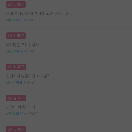
김GPT
자대 석사와 타대 석사를 고민 중입니다...
0
13
4102
김GPT
나이많은 프레쉬박사
3
12
5145
김GPT
진지하게 님들이면 ㅇㄷ감?
7
8
4791
김GPT
지방대 학생입니다.
0
14
3602
김GPT