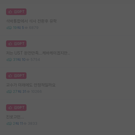
김GPT
석박통합에서 석사 전환후 유학
19
5
6879
김GPT
저는 UST 완전만족...케바케이겠지만..
31
10
5754
김GPT
교수가 미래에도 안정적일까요
27
31
10266
김GPT
진로고민...
2
11
3833