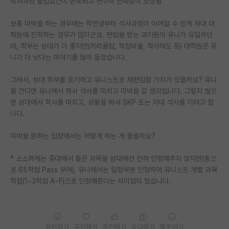
학사과정 졸업요건이 면제되고 연구의 연속성이 보장됨
PI 전용 게시판
보통 미박을 하는 경우에는 학연생부터 석사과정이 이어질 수 있게 자대 대
학원에 진학하는 경우가 많더군요. 편입을 받는 과기원이 유니가 유일하던
인문사회 계열 게시판
데, 학부는 성대가 더 좋지만(커리큘럼, 학점비율, 학사제도 등) 대학원은 유
특수/전문대학원 게시판
니가 더 낫다는 이야기를 많이 들었습니다.
반도체/AI 게시판
그래서, 성대 학부를 포기하고 유니스트로 재편입할 가치가 있을까요? 유니
를 간다면 유니에서 학사 석사를 마치고 미박을 갈 생각입니다. 그렇지 않으
장학금/장학생 게시판
면 성대에서 학사를 마치고, 상황을 봐서 SKP 또는 자대 석사를 가려고 합
니다.
학술 정보 게시판
미박을 원하는 입장에서는 어떻게 하는 게 좋을까요?
홍보 게시판
* 소소하게는 중대에서 들은 과목을 성대에선 전혀 인정해주지 않지만(통으
커리어
로 65학점 Pass 부여), 유니에서는 일정부분 인정하여 유니스트 개별 과목
유학교육
학점(1~3학점 A~F)으로 인정해준다는 차이점이 있습니다.
이벤트
반도체 아카데미
응원해요
공감해요
추천해요
궁금해요
별로에요