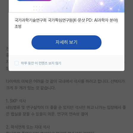
자유 게시판(아무개랩)
국가과학기술연구회 국가특임연구원(K-문샷 PD: AI과학자 분야)
미국 유학 게시판
초빙
미국 대학원 합격 후기 게시판
자세히 보기
대학원생 모집 게시판
전공 및 진로릐망은 컴퓨터공학입니다.
중앙대에서 성균관대로 편입했습니다.
대학원 합격 후기 게시판
지금은 휴학중이고, 다음 학기에 복학합니다. 성대는 합격만 하고 다니지는
하루 동안 이 컨텐츠 보지 않기
않는 상태입니다.
연구실(PI) 홍보 게시판
다이렉트 미박은 어려울 것 같아 국내에서 석사를 하려고 합니다. 선택지가
석박사 채용 정보 게시판
크게 두 개가 있는 것 같습니다.
임용 정보 게시판
1. SKP 석사
학부 인턴 게시판
네임밸류 및 연구실적이 더 좋을 순 있지만 석사만 하고 나가는 입장에서 좋
은 랩실을 찾을 수 있을지 의문. 연구의 연속성 결여
취업 게시판
2. 학석연계 또는 자대 석사
임용 후기 게시판