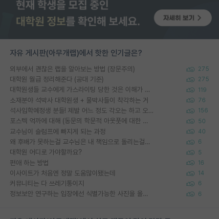
자유 게시판(아무개랩)에서 핫한 인기글은?
외부에서 괜찮은 랩을 알아보는 방법 (장문주의)
275
대학원 월급 정리해준다 (공대 기준)
275
대학원생들 교수에게 가스라이팅 당한 것은 이해가 갑니다. 안타깝네요.
119
소재분야 석박사 대학원생 + 물박사들이 착각하는 거
76
석사입학예정생 분들! 제발 어느 정도 각오는 하고 오세요.
156
포스텍 억까에 대해 (동문의 학문적 아웃풋에 대한 반박)
50
교수님이 슬럼프에 빠지게 되는 과정
40
왜 후배가 못하는걸 교수님은 내 책임으로 돌리는걸까요?
6
대학원 어디로 가야할까요?
5
편애 하는 방법
16
이사이트가 처음엔 정말 도움많이됐는데
14
커뮤니티는 다 쓰레기통이지
6
정보보안 연구하는 입장에선 식별가능한 사진을 올리는건 비추이긴함
6