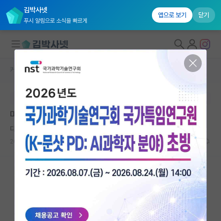
김박사넷
앱으로 보기
닫기
푸시 알림으로 소식을 빠르게
커뮤니티 홈
자유 게시판(아무개랩)
대학원생 모집
본문이 수정되지 않는 박제글입니다.
국내대학원 정보
미박 예정으로 UNIST 재편입 고민입니다.
연구실&오픈랩
다정한 그레이스 호퍼
커뮤니티
2026.05.11
8
1821
커뮤니티 홈
전체글보기
베스트 게시판
IF 명예의전당