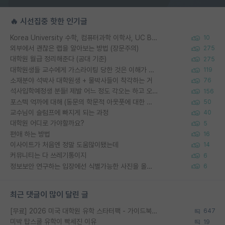
🔥 시선집중 핫한 인기글
Korea University 수학, 컴퓨터과학 이학사, UC Berkeley 산업공학 대학원 공학박사가 되는 것은 쉽지 않겠죠?
10
외부에서 괜찮은 랩을 알아보는 방법 (장문주의)
275
대학원 월급 정리해준다 (공대 기준)
275
대학원생들 교수에게 가스라이팅 당한 것은 이해가 갑니다. 안타깝네요.
119
소재분야 석박사 대학원생 + 물박사들이 착각하는 거
76
석사입학예정생 분들! 제발 어느 정도 각오는 하고 오세요.
156
포스텍 억까에 대해 (동문의 학문적 아웃풋에 대한 반박)
50
교수님이 슬럼프에 빠지게 되는 과정
40
대학원 어디로 가야할까요?
5
편애 하는 방법
16
이사이트가 처음엔 정말 도움많이됐는데
14
커뮤니티는 다 쓰레기통이지
6
정보보안 연구하는 입장에선 식별가능한 사진을 올리는건 비추이긴함
6
최근 댓글이 많이 달린 글
[무료] 2026 미국 대학원 유학 스타터팩 - 가이드북 & 합격자 컨택메일 템플릿
647
미박 탑스쿨 유학이 빡세진 이유
19