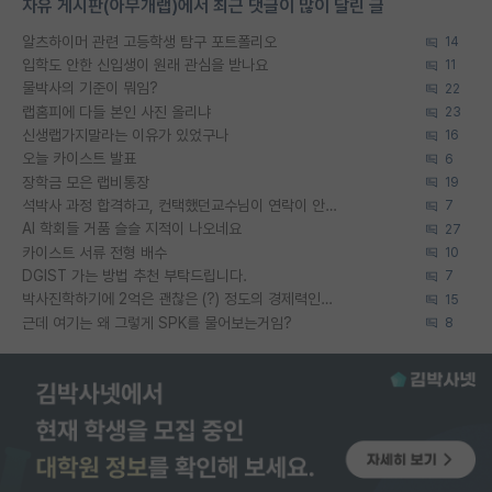
자유 게시판(아무개랩)에서 최근 댓글이 많이 달린 글
알츠하이머 관련 고등학생 탐구 포트폴리오
14
입학도 안한 신입생이 원래 관심을 받나요
11
물박사의 기준이 뭐임?
22
랩홈피에 다들 본인 사진 올리냐
23
신생랩가지말라는 이유가 있었구나
16
오늘 카이스트 발표
6
장학금 모은 랩비통장
19
석박사 과정 합격하고, 컨택했던교수님이 연락이 안됩니다...
7
AI 학회들 거품 슬슬 지적이 나오네요
27
카이스트 서류 전형 배수
10
DGIST 가는 방법 추천 부탁드립니다.
7
박사진학하기에 2억은 괜찮은 (?) 정도의 경제력인가요
15
근데 여기는 왜 그렇게 SPK를 물어보는거임?
8