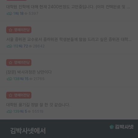
대학원 진학에 대해 현재 2400번정도 고민중입니다. (이미 컨택완료 및 합격 상태)
1
18
5397
명예의전당
서울 중위권 교수로서 중하위권 학생분들께 말씀 드리고 싶은 중위권 대학 연구실의 강점
112
72
28642
명예의전당
(장문) 박사과정은 낭만이다
138
15
21765
명예의전당
대학원 옮기길 정말 잘 한 것 같습니다.
139
5
55519