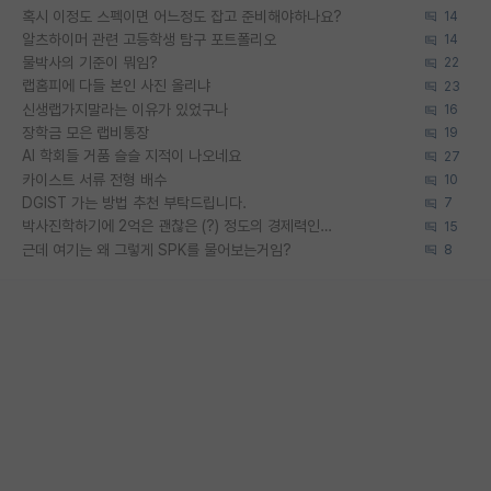
혹시 이정도 스펙이면 어느정도 잡고 준비해야하나요?
14
알츠하이머 관련 고등학생 탐구 포트폴리오
14
물박사의 기준이 뭐임?
22
랩홈피에 다들 본인 사진 올리냐
23
신생랩가지말라는 이유가 있었구나
16
장학금 모은 랩비통장
19
AI 학회들 거품 슬슬 지적이 나오네요
27
카이스트 서류 전형 배수
10
DGIST 가는 방법 추천 부탁드립니다.
7
박사진학하기에 2억은 괜찮은 (?) 정도의 경제력인가요
15
근데 여기는 왜 그렇게 SPK를 물어보는거임?
8