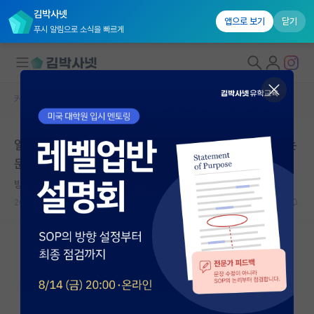
김박사넷
앱으로 보기
닫기
푸시 알림으로 소식을 빠르게
커뮤니티 홈
자유 게시판(아무개랩)
대학원생 모집
일반인 입니다. AI 도움을 받아 이론을 썼고 저급하지만 논
국내대학원 정보
문화도 해보았습니다.
연구실&오픈랩
방정맞은 아인슈타인
커뮤니티
2026.05.11
62
10085
커뮤니티 홈
전체글보기
베스트 게시판
IF 명예의전당