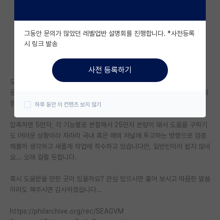
자유 게시판(아무개랩)
그동안 문의가 많았던 레벨업반 설명회를 진행합니다. *사전등록
미국 유학 게시판
시 링크 발송
미국 대학원 합격 후기 게시판
사전 등록하기
대학원생 모집 게시판
도덕/윤리학과 접점이 없었는데 어쩌다 보니 이론을 세우고 투박하나마 논
문화도 하게 되었습니다. 다른 목적이 있어서가 아니라, 외부에 보이고 이게
대학원 합격 후기 게시판
정말 제 망상에 불과한지, AI 에게 속아 쓴 글인지 확신이 없었거든요.
하루 동안 이 컨텐츠 보지 않기
연구실(PI) 홍보 게시판
압축하면 5만자, 각 기능별로 분할해서 25만자 분량이 돼서 도움을 구하기
도 어려운 상황이라 차라리 국내 혹은 해외 저널에 투고하는 방향으로 검증
석박사 채용 정보 게시판
해볼까 생각하고 새롭게 작업에 착수하고 있습니다만, 일반인이라 쉽지 않네
임용 정보 게시판
요... 오래 걸릴 듯합니다.
학부 인턴 게시판
혹시 도움받을 만한 곳이 있을까요? 관심 있으시면 훑어 보시고 따끔한 말씀
이라도 해주시면 감사하겠습니다...
취업 게시판
https://philarchive.org/rec/SEAGVM
임용 후기 게시판