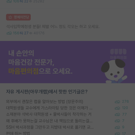
106
22
25282
명예의전당
석사입학예정생 분들! 제발 어느 정도 각오는 하고 오세요.
156
27
40176
자유 게시판(아무개랩)에서 핫한 인기글은?
외부에서 괜찮은 랩을 알아보는 방법 (장문주의)
276
대학원생들 교수에게 가스라이팅 당한 것은 이해가 갑니다. 안타깝네요.
120
소재분야 석박사 대학원생 + 물박사들이 착각하는 거
77
왜 후배가 못하는걸 교수님은 내 책임으로 돌리는걸까요?
7
SSH 박사과정을 그만두고 지방대 박사로 옮기면 교수의 꿈은 끝일까요?
9
편애 하는 방법
17