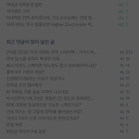
역대급 대학원생 빌런
2
석사생의 고민
2
타대학원 컨텍 준비중인데, 지도교수님께는 언제 말씀드려야 할까요?
2
우리나라도 학구 열풍보면 Higher Doctorate 학위가 필요하다고 봅니다.
3
최근 댓글이 많이 달린 글
[무료] 2026 미국 대학원 유학 스타터팩 - 가이드북 & 합격자 컨택메일 템플릿
652
미박 탑스쿨 유학이 빡세진 이유
19
혹시 이정도 스펙이면 어느정도 잡고 준비해야하나요?
14
물박사의 기준이 뭐임?
22
신생랩가지말라는 이유가 있었구나
16
장학금 모은 랩비통장
21
AI 학회들 거품 슬슬 지적이 나오네요
32
박사진학하기에 2억은 괜찮은 (?) 정도의 경제력인가요
16
SPK 대학원 현실적으로 가능한 스펙인가요?
5
근데 여기는 왜 그렇게 SPK를 물어보는거임?
16
석사가 1저자 논문 가져가는게 흔한건가요?
5
면접 복장
5
편입생 학부연구생 질문
7