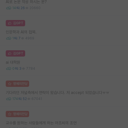
AI로 논문 작성 하시는 분?
14
26
20660
김GPT
인문학과 AI의 접목.
1
7
4969
김GPT
ai 대학원
0
3
7784
명예의전당
기다리던 저널측에서 연락이 왔습니다. 저 accept 되었습니다ㅠㅠ
174
52
67041
명예의전당
교수를 원하는 사람들에게 하는 아조씨의 조언