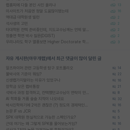
랩홈피에 다들 본인 사진 올리냐
13
이사이트가 처음엔 정말 도움많이됐는데
16
역대급 대학원생 빌런
2
석사생의 고민
2
타대학원 컨텍 준비중인데, 지도교수님께는 언제 말씀드려야 할까요?
2
정출연 학연 박사 질문(DGIST)
2
우리나라도 학구 열풍보면 Higher Doctorate 학위가 필요하다고 봅니다.
3
자유 게시판(아무개랩)에서 최근 댓글이 많이 달린 글
알츠하이머 관련 고등학생 탐구 포트폴리오
14
물박사의 기준이 뭐임?
22
신생랩가지말라는 이유가 있었구나
16
장학금 모은 랩비통장
21
석박사 과정 합격하고, 컨택했던교수님이 연락이 안됩니다...
8
AI 학회들 거품 슬슬 지적이 나오네요
32
박사진학하기에 2억은 괜찮은 (?) 정도의 경제력인가요
16
논문 IF vs JCR
5
SPK 대학원 현실적으로 가능한 스펙인가요?
5
근데 여기는 왜 그렇게 SPK를 물어보는거임?
16
석사가 1저자 논문 가져가는게 흔한건가요?
5