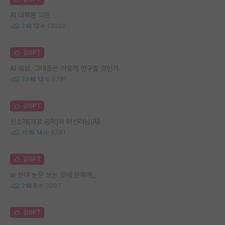
AI 대학원 고민
2
12
13032
김GPT
AI 세상. 그대들은 어떻게 연구할 것인가.
23
13
5791
김GPT
신소재(재료 공학)와 머신러닝(AI)
10
14
6781
김GPT
ai 분야 논문 쓰는 것에 관하여,,
2
8
3007
김GPT