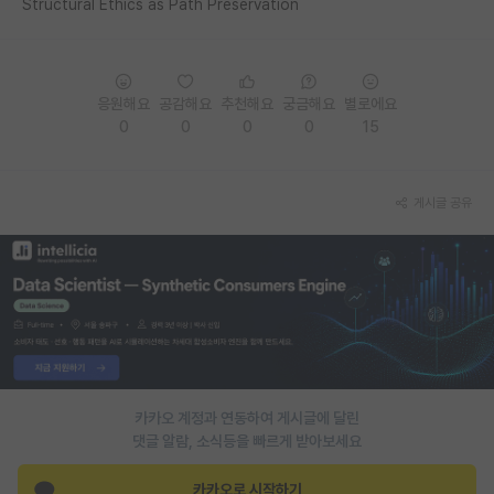
Structural Ethics as Path Preservation
PI 전용 게시판
인문사회 계열 게시판
응원해요
공감해요
추천해요
궁금해요
별로에요
특수/전문대학원 게시판
0
0
0
0
15
반도체/AI 게시판
게시글 공유
장학금/장학생 게시판
학술 정보 게시판
홍보 게시판
커리어
유학교육
카카오 계정과 연동하여 게시글에 달린
이벤트
댓글 알람, 소식등을 빠르게 받아보세요
반도체 아카데미
카카오로 시작하기