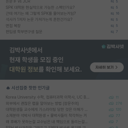
논문 IF vs JCR
5
SPK 대학원 현실적으로 가능한 스펙인가요?
5
근데 여기는 왜 그렇게 SPK를 물어보는거임?
16
석사가 1저자 논문 가져가는게 흔한건가요?
5
면접 복장
5
편입생 학부연구생 질문
7
🔥 시선집중 핫한 인기글
Korea University 수학, 컴퓨터과학 이학사, UC Berkeley 산업공학 대학원 공학박사가 되는 것은 쉽지 않겠죠?
11
외부에서 괜찮은 랩을 알아보는 방법 (장문주의)
276
대학원생들 교수에게 가스라이팅 당한 것은 이해가 갑니다. 안타깝네요.
120
소재분야 석박사 대학원생 + 물박사들이 착각하는 거
77
왜 후배가 못하는걸 교수님은 내 책임으로 돌리는걸까요?
7
SSH 박사과정을 그만두고 지방대 박사로 옮기면 교수의 꿈은 끝일까요?
9