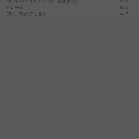
석사가 1저자 논문 가져가는게 흔한건가요?
5
면접 복장
5
편입생 학부연구생 질문
7