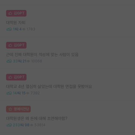
김GPT
대학원 자퇴
1
4
1783
김GPT
근데 진짜 대학원이 적성에 맞는 사람이 있음
33
21
10068
김GPT
대학교 4년 열심히 살았는데 대학원 면접을 못봤어요
14
15
7382
명예의전당
대학원생은 왜 돈에 대해 초연해야함?
233
98
53814