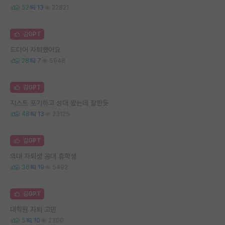
52
13
22821
김GPT
드디어 자퇴했어요
28
7
5948
김GPT
지스트 포기하고 성대 왔는데 잘한듯
48
13
23125
김GPT
의대 자퇴생 공대 휴학생
36
19
5492
김GPT
대학원 자퇴 고민
5
10
2300