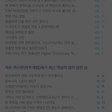
소재분야 석박사 대학원생 + 물박사들이 착각하는 거
77
왜 후배가 못하는걸 교수님은 내 책임으로 돌리는걸까요?
7
SSH 박사과정을 그만두고 지방대 박사로 옮기면 교수의 꿈은 끝일까요?
9
편애 하는 방법
17
랩홈피에 다들 본인 사진 올리냐
13
이사이트가 처음엔 정말 도움많이됐는데
16
역대급 대학원생 빌런
2
석사생의 고민
2
타대학원 컨텍 준비중인데, 지도교수님께는 언제 말씀드려야 할까요?
2
정출연 학연 박사 질문(DGIST)
2
우리나라도 학구 열풍보면 Higher Doctorate 학위가 필요하다고 봅니다.
3
자유 게시판(아무개랩)에서 최근 댓글이 많이 달린 글
알츠하이머 관련 고등학생 탐구 포트폴리오
14
물박사의 기준이 뭐임?
22
신생랩가지말라는 이유가 있었구나
16
장학금 모은 랩비통장
21
석박사 과정 합격하고, 컨택했던교수님이 연락이 안됩니다...
8
AI 학회들 거품 슬슬 지적이 나오네요
32
박사진학하기에 2억은 괜찮은 (?) 정도의 경제력인가요
16