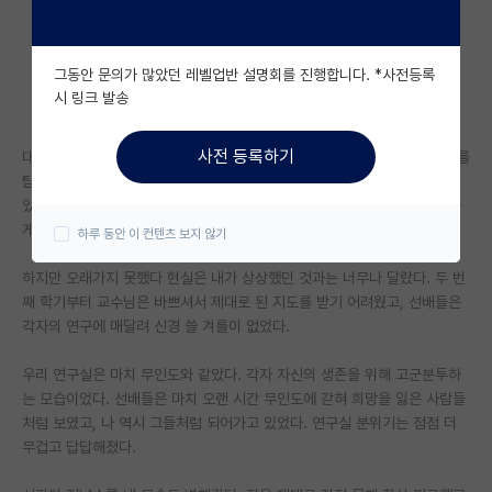
자유 게시판(아무개랩)
그동안 문의가 많았던 레벨업반 설명회를 진행합니다. *사전등록
미국 유학 게시판
시 링크 발송
미국 대학원 합격 후기 게시판
사전 등록하기
대학원에 처음 발을 들였을 때, 가슴이 정말 뜨거웠다. 새로운 지식의 세계를
대학원생 모집 게시판
탐험하고, 인류에 기여할 수 있는 연구를 할 수 있다는 기대감에 너무 들떠
있었다. 첫 학기 동안은 모든 것이 새롭고 흥미진진했다. 수업을 듣고, 밤늦
대학원 합격 후기 게시판
게까지 도서관에서 논문을 읽는 일상이 참 즐거웠다.
하루 동안 이 컨텐츠 보지 않기
연구실(PI) 홍보 게시판
하지만 오래가지 못했다 현실은 내가 상상했던 것과는 너무나 달랐다. 두 번
째 학기부터 교수님은 바쁘셔서 제대로 된 지도를 받기 어려웠고, 선배들은
석박사 채용 정보 게시판
각자의 연구에 매달려 신경 쓸 겨를이 없었다.
임용 정보 게시판
우리 연구실은 마치 무인도와 같았다. 각자 자신의 생존을 위해 고군분투하
학부 인턴 게시판
는 모습이었다. 선배들은 마치 오랜 시간 무인도에 갇혀 희망을 잃은 사람들
처럼 보였고, 나 역시 그들처럼 되어가고 있었다. 연구실 분위기는 점점 더
취업 게시판
무겁고 답답해졌다.
임용 후기 게시판