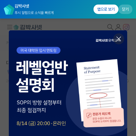
김박사넷
앱으로 보기
닫기
푸시 알림으로 소식을 빠르게
커뮤니티 홈
자유 게시판(아무개랩)
대학원생 모집
대학원 자퇴 2년 후
국내대학원 정보
찌질한 알프레드 노벨
연구실&오픈랩
2024.07.02
5
17298
커뮤니티
커뮤니티 홈
전체글보기
베스트 게시판
IF 명예의전당