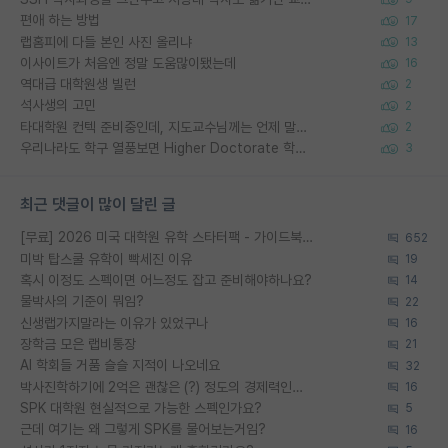
편애 하는 방법
17
랩홈피에 다들 본인 사진 올리냐
13
이사이트가 처음엔 정말 도움많이됐는데
16
역대급 대학원생 빌런
2
석사생의 고민
2
타대학원 컨텍 준비중인데, 지도교수님께는 언제 말씀드려야 할까요?
2
우리나라도 학구 열풍보면 Higher Doctorate 학위가 필요하다고 봅니다.
3
최근 댓글이 많이 달린 글
[무료] 2026 미국 대학원 유학 스타터팩 - 가이드북 & 합격자 컨택메일 템플릿
652
미박 탑스쿨 유학이 빡세진 이유
19
혹시 이정도 스펙이면 어느정도 잡고 준비해야하나요?
14
물박사의 기준이 뭐임?
22
신생랩가지말라는 이유가 있었구나
16
장학금 모은 랩비통장
21
AI 학회들 거품 슬슬 지적이 나오네요
32
박사진학하기에 2억은 괜찮은 (?) 정도의 경제력인가요
16
SPK 대학원 현실적으로 가능한 스펙인가요?
5
근데 여기는 왜 그렇게 SPK를 물어보는거임?
16