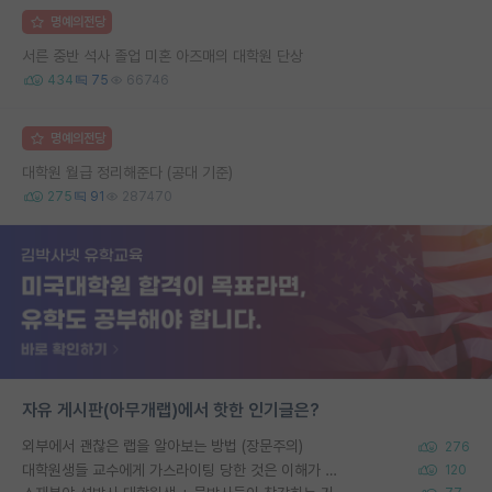
명예의전당
서른 중반 석사 졸업 미혼 아즈매의 대학원 단상
434
75
66746
명예의전당
대학원 월급 정리해준다 (공대 기준)
275
91
287470
자유 게시판(아무개랩)에서 핫한 인기글은?
외부에서 괜찮은 랩을 알아보는 방법 (장문주의)
276
대학원생들 교수에게 가스라이팅 당한 것은 이해가 갑니다. 안타깝네요.
120