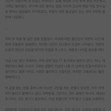
시간이 지날수록 내 모습도 변해갔다. 잠을 제대로 자지 못해 항상 피곤했고,
식욕도 떨어졌다. 연구에 대한 흥미도 점점 사라져 갔으며 매일 아침 연구실
PI 전용 게시판
로 향하는 발걸음이 무거워졌고, 주말이 되면 월요일이 오는 것이 두려워 불
안에 시달렸다.
인문사회 계열 게시판
특수/전문대학원 게시판
...
반도체/AI 게시판
자퇴 후 처음 몇 달은 정말 힘들었다. 미래에 대한 불안감과 주변의 시선 때
문에 우울증이 심해졌다. 하지만 시간이 지나면서 조금씩 나아졌다. 주변의
장학금/장학생 게시판
도움과 정신과 상담을 받으며 마음을 추스르고, 새롭게 나아갈 준비를 했다.
학술 정보 게시판
지금 나는 연구 주제와는 거의 관련 없는 IT 회사에서 일하고 있다. 허나, 대
학원에서 배운 지식과 그때의 경험이 지금의 나를 더 강하게 만들어주었다고
홍보 게시판
생각한다. 물론 아직도 가끔은 불안하고 두렵지만, 하지만 그때보다는 훨씬
커리어
행복하다 :)
유학교육
이 글을 읽는 분들 중에 나와 비슷한 고민을 하는 분들이 있다면, 너무 자책
하지 말라고 말해주고 싶다. 대학원을 그만두는 것이 실패가 아니다. 때로는
이벤트
포기하는 것도 용기가 필요하다. 지금 힘들다면 주저 말고 도움을 요청하라.
반도체 아카데미
대학원을 그만둔다고 해서 모든 것이 끝나는 것은 아니다. 오히려 새로운 시