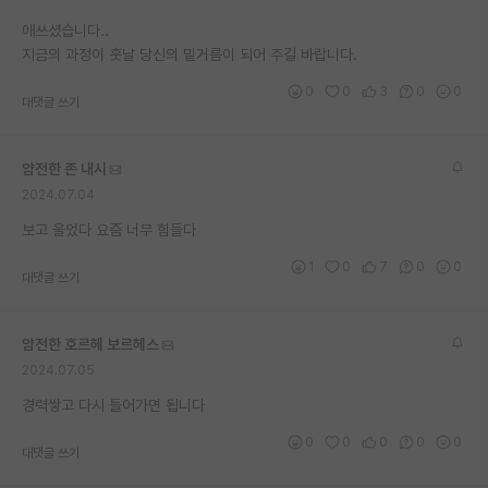
애쓰셨습니다..
지금의 과정이 훗날 당신의 밑거름이 되어 주길 바랍니다.
0
0
3
0
0
대댓글 쓰기
얌전한 존 내시
2024.07.04
보고 울었다 요즘 너무 힘들다
1
0
7
0
0
대댓글 쓰기
얌전한 호르헤 보르헤스
2024.07.05
경력쌓고 다시 들어가면 됩니다
0
0
0
0
0
대댓글 쓰기