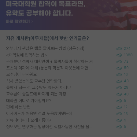
자유 게시판(아무개랩)에서 핫한 인기글은?
외부에서 괜찮은 랩을 알아보는 방법 (장문주의)
274
<대학원에 입학하는 법>
1388
소재분야 석박사 대학원생 + 물박사들이 착각하는 거
72
포스텍 억까에 대해 (동문의 학문적 아웃풋에 대한 반박)
50
교수님이 무서워요
16
석사 받았는데도 교수랑 연락한다.
43
물박사 되는 건 교수탓도 있는거 아니냐
29
교수님이 슬럼프에 빠지게 되는 과정
40
대학원 어디로 가야할까요?
5
편애 하는 방법
12
이사이트가 처음엔 정말 도움많이됐는데
13
커뮤니티는 다 쓰레기통이지
5
정보보안 연구하는 입장에선 식별가능한 사진을 올리는건 비추이긴함
5