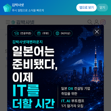
김박사넷
앱으로 보기
닫기
푸시 알림으로 소식을 빠르게
커뮤니티 홈
자유 게시판(아무개랩)
대학원생 모집
드디어 인용수 1000이 넘었습니다...
국내대학원 정보
점잖은 레프 톨스토이
연구실&오픈랩
2023.07.02
39
50417
커뮤니티
커뮤니티 홈
전체글보기
베스트 게시판
IF 명예의전당