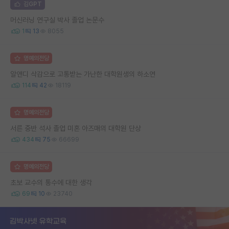
김GPT
머신러닝 연구실 박사 졸업 논문수
1
13
8055
명예의전당
알앤디 삭감으로 고통받는 가난한 대학원생의 하소연
114
42
18119
명예의전당
서른 중반 석사 졸업 미혼 아즈매의 대학원 단상
434
75
66699
명예의전당
초보 교수의 통수에 대한 생각
69
10
23740