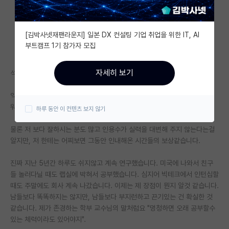
자유 게시판(아무개랩)
[김박사넷재팬라운지] 일본 DX 컨설팅 기업 취업을 위한 IT, AI
미국 유학 게시판
부트캠프 1기 참가자 모집
미국 대학원 합격 후기 게시판
자세히 보기
석사 2년 + 박사과정 4년차입니다.
대학원생 모집 게시판
익명의 힘을 빌려 자랑해 봅니다. 드디어 인용수가 1000이 넘었습니다!!!!
대학원 합격 후기 게시판
워후!! 분야는 AI/ML입니다.
하루 동안 이 컨텐츠 보지 않기
연구실(PI) 홍보 게시판
물론 저 보다 잘하시는 분도 많고 인용수가 실력을 대변해 주지 않는다는걸
알지만, 저 한테는 어찌보면 그동안 인내해온 시간들의 보상같습니다.
석박사 채용 정보 게시판
임용 정보 게시판
진짜 지난 5년간 하루도 쉬지않고 계속 연구했습니다. 미국에 나와서 친구
들 놀러다닐 때도 랩실에 박혀서 공부했습니다. 심지어 빅테크에서 인턴십할
학부 인턴 게시판
때도 주말에도 회사 계속 나갔습니다. 이제는 제 장점이 뭔지 알것 같습니다.
남들보다 똑똑하지는 않지만, 남들보다 부지런하고 끈기있는 건 확실한 것
취업 게시판
같습니다. 제가 존경하는 학부 교수님의 말처럼요 "멍청하면 오래 공부할수
있는 체력이라도 있어야지".
임용 후기 게시판