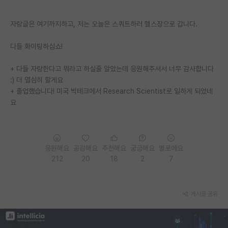
PI 전용 게시판
자랑글은 여기까지하고, 저는 오늘은 스쿼트하러 헬스장으로 갑니다.
인문사회 계열 게시판
다들 화이팅하십쇼!
특수/전문대학원 게시판
+ 다들 자랑한다고 뭐라고 하실줄 알았는데 응원해주셔서 너무 감사합니다
반도체/AI 게시판
:) 더 열심히 할게요
+ 졸업했습니다! 미국 빅테크에서 Research Scientist로 일하게 되었네
장학금/장학생 게시판
요
학술 정보 게시판
홍보 게시판
응원해요
공감해요
추천해요
궁금해요
별로에요
커리어
212
20
18
2
7
유학교육
게시글 공유
이벤트
반도체 아카데미