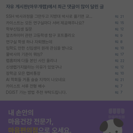
자유 게시판(아무개랩)에서 최근 댓글이 많이 달린 글
SSH 박사과정을 그만두고 지방대 박사로 옮기면 교수의 꿈은 끝일까요?
21
카이스트는 모든 연구실마다 서버 제공해주나요?
15
학부신입생 질문
12
알츠하이머 관련 고등학생 탐구 포트폴리오
9
연구실 학생 하나 자퇴했는데
8
입학도 안한 신입생이 원래 관심을 받나요
10
물박사의 기준이 뭐임?
17
랩홈피에 다들 본인 사진 올리냐
22
신생랩가지말라는 이유가 있었구나
12
장학금 모은 랩비통장
10
AI 학회들 거품 슬슬 지적이 나오네요
21
카이스트 서류 전형 배수
7
DGIST 가는 방법 추천 부탁드립니다.
7