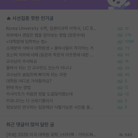
🔥 시선집중 핫한 인기글
Korea University 수학, 컴퓨터과학 이학사, UC Berkeley 산업공학 대학원 공학박사가 되는 것은 쉽지 않겠죠?
10
외부에서 괜찮은 랩을 알아보는 방법 (장문주의)
274
<대학원에 입학하는 법>
1388
소재분야 석박사 대학원생 + 물박사들이 착각하는 거
72
포스텍 억까에 대해 (동문의 학문적 아웃풋에 대한 반박)
50
교수님이 무서워요
16
물박사 되는 건 교수탓도 있는거 아니냐
29
교수님이 슬럼프에 빠지게 되는 과정
40
대학원 어디로 가야할까요?
5
편애 하는 방법
12
이사이트가 처음엔 정말 도움많이됐는데
13
커뮤니티는 다 쓰레기통이지
5
정보보안 연구하는 입장에선 식별가능한 사진을 올리는건 비추이긴함
5
최근 댓글이 많이 달린 글
[무료] 2026 미국 대학원 유학 스타터팩 - 가이드북 & 합격자 컨택메일 템플릿
645