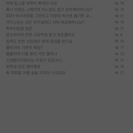
미박 탑스쿨 유학이 빡세진 이유
19
혹시 이정도 스펙이면 어느정도 잡고 준비해야하나요?
14
SSH 박사과정을 그만두고 지방대 박사로 옮기면 교수의 꿈은 끝일까요?
21
카이스트는 모든 연구실마다 서버 제공해주나요?
15
학부신입생 질문
12
알츠하이머 관련 고등학생 탐구 포트폴리오
9
입학도 안한 신입생이 원래 관심을 받나요
10
물박사의 기준이 뭐임?
17
랩홈피에 다들 본인 사진 올리냐
22
신생랩가지말라는 이유가 있었구나
12
장학금 모은 랩비통장
10
AI 학회들 거품 슬슬 지적이 나오네요
21