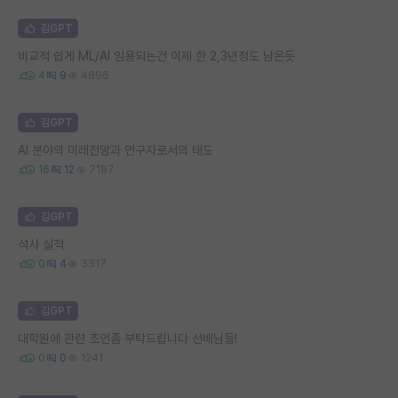
김GPT
비교적 쉽게 ML/AI 임용되는건 이제 한 2,3년정도 남은듯
4
9
4896
김GPT
AI 분야의 미래전망과 연구자로서의 태도
16
12
7187
김GPT
석사 실적
0
4
3317
김GPT
대학원에 관련 조언좀 부탁드립니다 선배님들!
0
0
1241