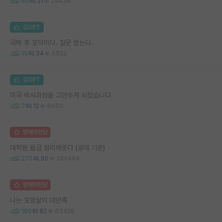
60
21
24438
김GPT
국박 후 포닥이다. 질문 받는다.
15
34
6502
김GPT
미국 박사과정을 그만두게 되었습니다.
7
12
8450
명예의전당
대학원 월급 정리해준다 (공대 기준)
275
90
286484
명예의전당
나는 포항살이 대만족
160
82
63428