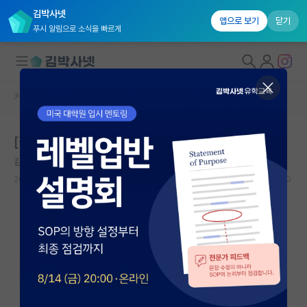
김박사넷
앱으로 보기
닫기
푸시 알림으로 소식을 빠르게
커뮤니티 홈
미국 유학 게시판
대학원생 모집
[김박사넷 웨비나] 미국 박사 3.5년 만에 졸업하기
국내대학원 정보
김박사넷 유학교육
연구실&오픈랩
2026.05.13
130
16774
커뮤니티
커뮤니티 홈
전체글보기
베스트 게시판
IF 명예의전당