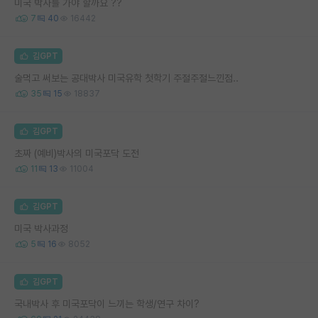
미국 박사를 가야 할까요 ??
7
40
16442
김GPT
술먹고 써보는 공대박사 미국유학 첫학기 주절주절느낀점..
35
15
18837
김GPT
초짜 (예비)박사의 미국포닥 도전
11
13
11004
김GPT
미국 박사과정
5
16
8052
김GPT
국내박사 후 미국포닥이 느끼는 학생/연구 차이?