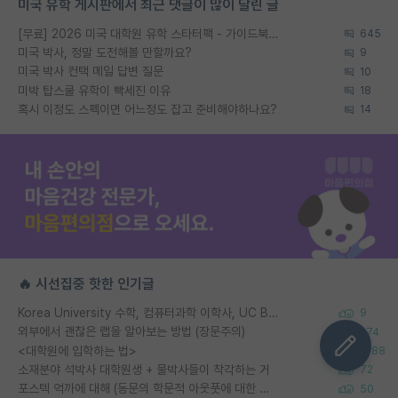
미국 유학 게시판에서 최근 댓글이 많이 달린 글
[무료] 2026 미국 대학원 유학 스타터팩 - 가이드북 & 합격자 컨택메일 템플릿
645
미국 박사, 정말 도전해볼 만할까요?
9
미국 박사 컨택 메일 답변 질문
10
미박 탑스쿨 유학이 빡세진 이유
18
혹시 이정도 스펙이면 어느정도 잡고 준비해야하나요?
14
🔥 시선집중 핫한 인기글
Korea University 수학, 컴퓨터과학 이학사, UC Berkeley 산업공학 대학원 공학박사가 되는 것은 쉽지 않겠죠?
9
외부에서 괜찮은 랩을 알아보는 방법 (장문주의)
274
<대학원에 입학하는 법>
1388
소재분야 석박사 대학원생 + 물박사들이 착각하는 거
72
포스텍 억까에 대해 (동문의 학문적 아웃풋에 대한 반박)
50