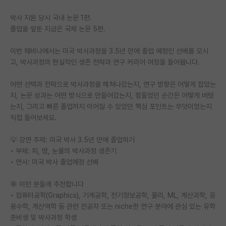
PI 전용 게시판
박사 지원 당시 국내 논문 1편.
졸업을 앞둔 지금은 국제 논문 5편.
인문사회 계열 게시판
이번 웨비나에서는 미국 박사과정을 3.5년 만에 졸업 예정인 선배를 모시
특수/전문대학원 게시판
고, 박사과정의 현실적인 생존 전략과 연구 커리어 여정을 들어봅니다.
반도체/AI 게시판
어떤 선택과 전략으로 박사과정을 헤쳐나갔는지, 연구 방향은 어떻게 잡았는
지, 논문 성과는 어떤 방식으로 만들어갔는지, 힘들었던 순간은 어떻게 버텼
장학금/장학생 게시판
는지, 그리고 빠른 졸업까지 이어질 수 있었던 핵심 포인트는 무엇이었는지
학술 정보 게시판
직접 들어보세요.
홍보 게시판
💡 강연 주제: 미국 박사 3.5년 만에 졸업하기
• 부제: 피, 땀, 눈물의 박사과정 생존기
커리어
• 연사: 미국 박사 졸업예정 선배
유학교육
🎯 이런 분들께 추천합니다
• 컴퓨터공학(Graphics), 기계공학, 전기정보공학, 물리, ML, 계산과학, 응
이벤트
용수학, 계산역학 등 관련 전공자 또는 niche한 연구 분야에 관심 있는 유학
반도체 아카데미
준비생 및 박사과정 학생