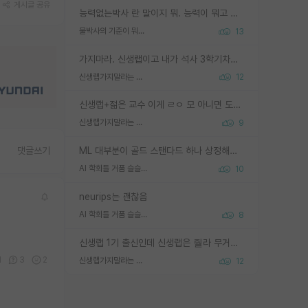
게시글 공유
능력없는박사 란 말이지 뭐. 능력이 뭐고 능력이 있다는게 뭔지는 사람마다 기준이 다르니까 얘기해봐야 서로 자기 기준만 얘기해서 논쟁이 끝이 안나고. 주위에서 능력있고 야심있는 신입생이 교수가 유의미한 피드백을 아예 안주면서 제대로된 과제에 참여해볼 기회도 제공하지 않고 잡일 뺑뺑이만 돌려서 맨날 단순작업만 하면서 밤새다가 눈빛이 점점 죽어가는걸 본 사람은 물박사는 교수탓이라고 하고, 교수는 이것저것 알려도 주고 기회도 주고 사수 동기 붙여주면서 어떻게든 끌고가려고 하는데 본인이 매일 뺀질거리면서 출근 하는둥마는둥 하다가 기껏 와서도 폰이나 쳐다보다가 실험 망치고 저녁약속있어서 먼저 가볼게요~ 하는걸 본 사람은 물박사는 본인탓이라고 함.
물박사의 기준이 뭐임?
13
가지마라. 신생랩이고 내가 석사 3학기차인데 최고참인데 나도 아무것도 모르는데 교수가 후배들 왜 논문 교육 안시키냐. 논문 왜 안 써오냐 닦달한다
신생랩가지말라는 이유가 있었구나
12
신생랩+젊은 교수 이게 ㄹㅇ 모 아니면 도인듯.
신생랩가지말라는 이유가 있었구나
9
ML 대부분이 골드 스탠다드 하나 상정해놓고 (벤치마크 데이터셋이 여러 개면 여러 개 상정) 그거 얼마나 잘 맞추나 싸움임 가끔 번뜩이는 설계 철학을 보여주는 논문들도 있지만 대부분 그거 성적 얼마나 더 올리느라에 혈안이 되어 있는 측면이 잇음
댓글쓰기
AI 학회들 거품 슬슬 지적이 나오네요
10
neurips는 괜찮음
AI 학회들 거품 슬슬 지적이 나오네요
8
신생랩 1기 출신인데 신생랩은 줠라 무거운 바벨 같은거임. 들면 대박인데 못들면 깔려 죽음. 아무도 알려주지 않는 환경에서 자생해야하지만, 일단 살아남았다면 그 어떤 사람보다 악착같고 생존력 높은 사람으로 거듭날 수 있음
1
3
2
신생랩가지말라는 이유가 있었구나
12