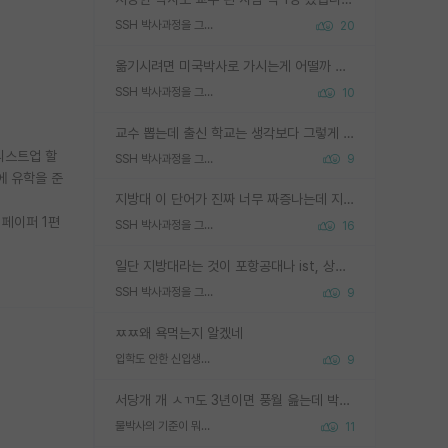
SSH 박사과정을 그만두고 지방대 박사로 옮기면 교수의 꿈은 끝일까요?
20
옮기시려면 미국박사로 가시는게 어떨까 싶네요. 교수가 꿈이면 미국박사 하고 미국교수 까지 같이 노리시는게 기회가 많지 않을까요?
SSH 박사과정을 그만두고 지방대 박사로 옮기면 교수의 꿈은 끝일까요?
10
교수 뽑는데 출신 학교는 생각보다 그렇게 안 봄. 앞으로는 더 안 보게 될거임. 박사는 어디서 진행해도 됨. 단, 제대로 쌓고 좋은 실적 만들 수 있다면. 그런데 지방대는 그럴 가능성이 지극히 낮음. 나만 열심히 잘 하면 된다? 인간은 주변 환경에 지배되는 나약한 존재임. 주변의 지방대 대학원생과 섞이고 지방 특유의 여유로움 또는 나쁘게 얘기해서 나태함에 젖어 살다보면 교수의 꿈 자체를 잊어버리게 될 가능성도 있음. 주변 환경이 70~80%임.
 리스트업 할
SSH 박사과정을 그만두고 지방대 박사로 옮기면 교수의 꿈은 끝일까요?
9
에 유학을 준
지방대 이 단어가 진짜 너무 짜증나는데 지방대면 다 그냥 쓰레기인가요? 무슨 말 같지도 않은 댓글들이 있는건지??? 지방에도 충분히 좋은 대학 많고 충분히 잘하는 교수님들 많습니다 포항공대 4개 IST 대표 지거국들 여기 모두 다 지방에 있고 여기 출신들 중에 교수하는 분들 적지 않습니다 지거국 출신이 무슨 교수를 하냐?라고 생각할 사람들 많은데 상위 대표 지거국에 아웃라이어들 많습니다 결국 개인의 연구역량과 실적이 중요합니다 이 역량을 펼치는데 있어서 지도교수와의 합도 중요합니다. 그리고 경력이 필요하면 해외포닥까지 다녀오세요
스 페이퍼 1편
SSH 박사과정을 그만두고 지방대 박사로 옮기면 교수의 꿈은 끝일까요?
16
일단 지방대라는 것이 포항공대나 ist, 상위 지거국은 아니라고 생각하겠습니다. 그런곳은 서성한에 비해 소위 대학 네임밸류가 크게 뒤떨어지지는 않으니까요. 대학 이름이 중요하냐? 당연합니다. 대학 이름이 좋아서 좋은 아웃풋이 나오는 것이냐, 좋은 대학은 좋은 사람과 좋은 기회가 몰려있으니 아웃풋도 자연스럽게 좋아지는 것이냐? 대답하기 어려운 문제입니다. 아직 한국 사회에서 학벌을 보는 것도, 특히 이공계를 중심으로 학벌보다는 실적 위주라는 분위기가 형성되는 것도 사실입니다. 지방대 출신으로 전임교수가 될수 있느냐? 가능 불가능을 따지면 당연히 가능입니다. 지방대 박사 출신으로 전임교원이 된 경우가 실제로 있으니까요. 현실적인 가능성이 있느냐? 지금 이정도 대학의 교수가 되고싶다고 생각되는 대학 들어가서 컴공과 교수 목록 켜고 박사 어디서 받았는지 쭉 한번 보세요. 냉정하게 지방대 출신인 분들이 많지는 않으실겁니다.
SSH 박사과정을 그만두고 지방대 박사로 옮기면 교수의 꿈은 끝일까요?
9
ㅉㅉ왜 욕먹는지 알겠네
입학도 안한 신입생이 원래 관심을 받나요
9
서당개 개 ㅅㄲ도 3년이면 풍월 읊는데 박사 5년 이상 대리고 있으면서 물된건 교수 탓 맞는ㄱ게 거기가 서당이 아니란 소리임
물박사의 기준이 뭐임?
11