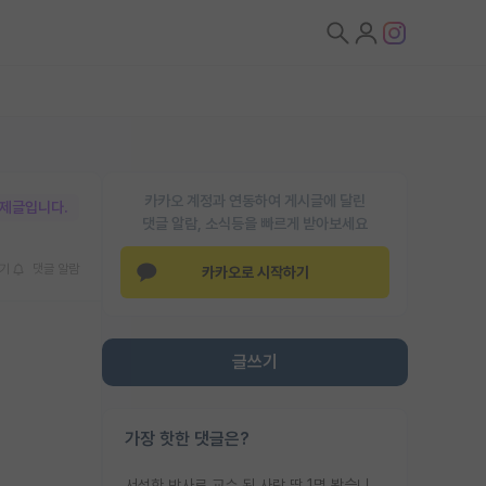
카카오 계정과 연동하여 게시글에 달린
박제글입니다.
댓글 알람, 소식등을 빠르게 받아보세요
기
댓글 알람
카카오로 시작하기
글쓰기
가장 핫한 댓글은?
서성한 박사로 교수 된 사람 딱 1명 봤습니다. 근데 지방대 박사로 교수된 거는 기적이 일어나야되요. 서성한 학부부터여도 빡센게 교수임용일텐데 지방대박사로 무슨 교수가 되나요...... 중소기업/중견기업 팀장급/연구소장급이나 될거 같네요.