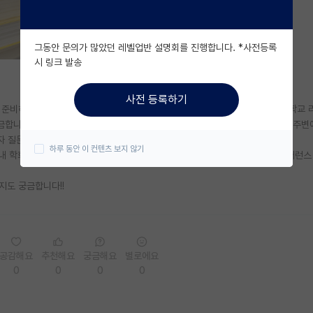
그동안 문의가 많았던 레벨업반 설명회를 진행합니다. *사전등록
시 링크 발송
사전 등록하기
를 준비하고 있는 대학생입니다. 다름이 아니라 Direct Ph.D 준비하시는 분들 학교
금합니다. 단순히 랭킹을 보고 비교하자니 뭔가 애매한 것 같고 좀 그렇습니다. 주변
 질문 드립니다.
하루 동안 이 컨텐츠 보지 않기
paper 1저자 1편, SCIE 저널 paper 1저자 1편, 1 top-tier 국제 컨퍼런
을지도 궁금합니다!!
공감해요
추천해요
궁금해요
별로에요
0
0
0
0