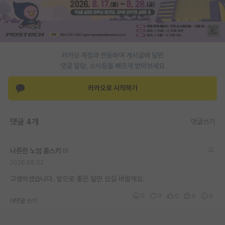
PI 전용 게시판
인문사회 계열 게시판
카카오 계정과 연동하여 게시글에 달린
특수/전문대학원 게시판
댓글 알람, 소식등을 빠르게 받아보세요
반도체/AI 게시판
카카오로 시작하기
장학금/장학생 게시판
학술 정보 게시판
댓글 4개
댓글쓰기
홍보 게시판
나른한 노엄 촘스키
커리어
2026.05.02
유학교육
고생하셨습니다. 앞으로 좋은 일만 있길 바랄게요.
이벤트
0
0
0
0
0
대댓글 쓰기
반도체 아카데미