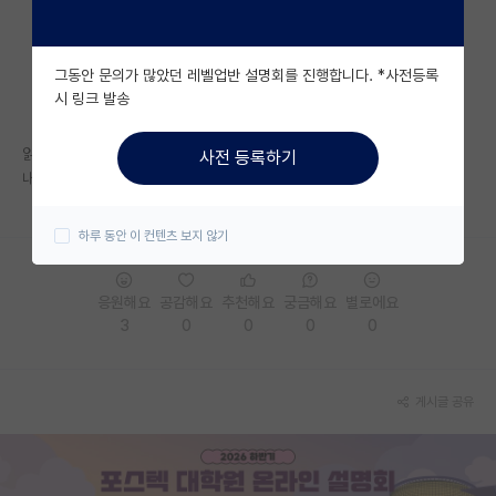
자유 게시판(아무개랩)
그동안 문의가 많았던 레벨업반 설명회를 진행합니다. *사전등록
미국 유학 게시판
시 링크 발송
미국 대학원 합격 후기 게시판
읽어주시고 조언 주셔서 감사합니다
사전 등록하기
대학원생 모집 게시판
내용은 삭제하였습니다
대학원 합격 후기 게시판
하루 동안 이 컨텐츠 보지 않기
연구실(PI) 홍보 게시판
응원해요
공감해요
추천해요
궁금해요
별로에요
석박사 채용 정보 게시판
3
0
0
0
0
임용 정보 게시판
학부 인턴 게시판
게시글 공유
취업 게시판
임용 후기 게시판