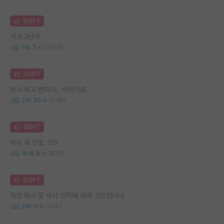
김GPT
석사 3년차
1
7
23026
김GPT
박사 따고 변리사.. 어떤가요
2
30
10187
김GPT
박사 후 진로 고민
16
8
18225
김GPT
직장 퇴사 및 박사 진학에 대해 고민입니다
2
11
3433