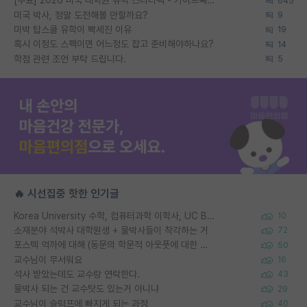
[무료] 2026 미국 대학원 유학 스타터팩 - 가이드북 & 합격자 컨택메일 템플릿
645
미국 박사, 정말 도전해볼 만할까요?
9
미박 탑스쿨 유학이 빡세진 이유
19
혹시 이정도 스펙이면 어느정도 잡고 준비해야하나요?
14
학점 관련 조언 부탁 드립니다.
5
🔥 시선집중 핫한 인기글
Korea University 수학, 컴퓨터과학 이학사, UC Berkeley 산업공학 대학원 공학박사가 되는 것은 쉽지 않겠죠?
10
소재분야 석박사 대학원생 + 물박사들이 착각하는 거
72
포스텍 억까에 대해 (동문의 학문적 아웃풋에 대한 반박)
50
교수님이 무서워요
16
석사 받았는데도 교수랑 연락한다.
43
물박사 되는 건 교수탓도 있는거 아니냐
29
교수님이 슬럼프에 빠지게 되는 과정
40