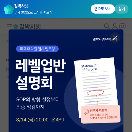
김박사넷
앱으로 보기
닫기
푸시 알림으로 소식을 빠르게
커뮤니티 홈
미국 유학 게시판
대학원생 모집
박사 3년차 master out, 뭘해야할지 모르겠습니다
국내대학원 정보
대담한 윌리엄 켈빈
연구실&오픈랩
2026.05.02
4
1597
커뮤니티
커뮤니티 홈
전체글보기
베스트 게시판
IF 명예의전당