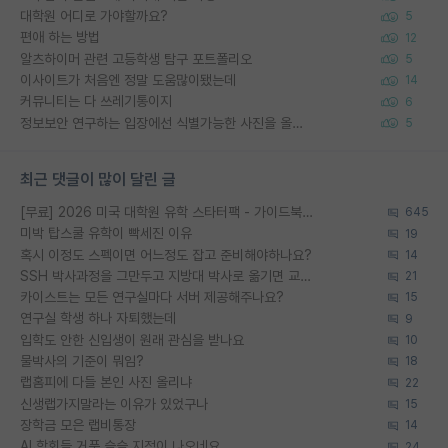
대학원 어디로 가야할까요?
5
편애 하는 방법
12
알츠하이머 관련 고등학생 탐구 포트폴리오
5
이사이트가 처음엔 정말 도움많이됐는데
14
커뮤니티는 다 쓰레기통이지
6
정보보안 연구하는 입장에선 식별가능한 사진을 올리는건 비추이긴함
5
최근 댓글이 많이 달린 글
[무료] 2026 미국 대학원 유학 스타터팩 - 가이드북 & 합격자 컨택메일 템플릿
645
미박 탑스쿨 유학이 빡세진 이유
19
혹시 이정도 스펙이면 어느정도 잡고 준비해야하나요?
14
SSH 박사과정을 그만두고 지방대 박사로 옮기면 교수의 꿈은 끝일까요?
21
카이스트는 모든 연구실마다 서버 제공해주나요?
15
연구실 학생 하나 자퇴했는데
9
입학도 안한 신입생이 원래 관심을 받나요
10
물박사의 기준이 뭐임?
18
랩홈피에 다들 본인 사진 올리냐
22
신생랩가지말라는 이유가 있었구나
15
장학금 모은 랩비통장
14
AI 학회들 거품 슬슬 지적이 나오네요
24