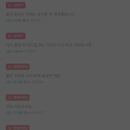
김GPT
포닥 3년차, 이제는 포기할 까 생각중입니다.
44
18
15532
김GPT
석사 졸업 후 대기업 3년 그리고 다시 박사 그런데 서른
0
5
9157
명예의전당
좋은 논문을 쓰기 위해 필요한 역량
301
12
70006
명예의전당
우리 지도교수님..
175
33
60657
명예의전당