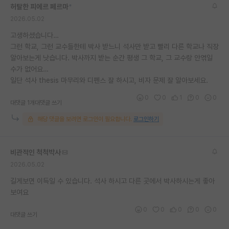
허탈한 피에르 페르마
*
재팬라운지 🌸
2026.05.02
고생하셨습니다…
그런 학교, 그런 교수들한테 박사 받느니 석사만 받고 빨리 다른 학교나 직장
알아보는게 낫습니다. 박사까지 받는 순간 평생 그 학교, 그 교수랑 안엮일
수가 없어요…
일단 석사 thesis 마무리와 디펜스 잘 하시고, 비자 문제 잘 알아보세요.
0
0
1
0
0
대댓글 1개
대댓글 쓰기
해당 댓글을 보려면 로그인이 필요합니다.
로그인하기
비관적인 척척박사
2026.05.02
길게보면 이득일 수 있습니다. 석사 하시고 다른 곳에서 박사하시는게 좋아
보여요
0
0
0
0
0
대댓글 쓰기