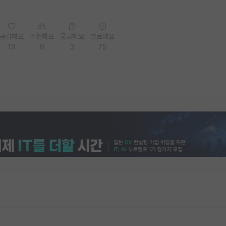
공감해요
추천해요
궁금해요
별로에요
19
6
3
75