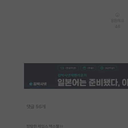
응원해요
46
댓글 56개
방탕한 제임스 맥스웰