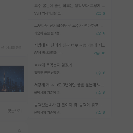
교수 뽑는데 출신 학교는 생각보다 그렇게 안 봄. 앞으로는 더 안 보게 될거임. 박사는 어디서 진행해도 됨. 단, 제대로 쌓고 좋은 실적 만들 수 있다면. 그런데 지방대는 그럴 가능성이 지극히 낮음. 나만 열심히 잘 하면 된다? 인간은 주변 환경에 지배되는 나약한 존재임. 주변의 지방대 대학원생과 섞이고 지방 특유의 여유로움 또는 나쁘게 얘기해서 나태함에 젖어 살다보면 교수의 꿈 자체를 잊어버리게 될 가능성도 있음. 주변 환경이 70~80%임.
SSH 박사과정을 그만두고 지방대 박사로 옮기면 교수의 꿈은 끝일까요?
8
그보다도 신기할정도로 교수가 편애하면 그사람만 논문이 되더라구요 내용이 다른 사람보다 허접해도요
가슴에 손을 올려놓고 싫어하는 사람 불공정하게 리뷰
8
지방대 이 단어가 진짜 너무 짜증나는데 지방대면 다 그냥 쓰레기인가요? 무슨 말 같지도 않은 댓글들이 있는건지??? 지방에도 충분히 좋은 대학 많고 충분히 잘하는 교수님들 많습니다 포항공대 4개 IST 대표 지거국들 여기 모두 다 지방에 있고 여기 출신들 중에 교수하는 분들 적지 않습니다 지거국 출신이 무슨 교수를 하냐?라고 생각할 사람들 많은데 상위 대표 지거국에 아웃라이어들 많습니다 결국 개인의 연구역량과 실적이 중요합니다 이 역량을 펼치는데 있어서 지도교수와의 합도 중요합니다. 그리고 경력이 필요하면 해외포닥까지 다녀오세요
게시글 공유
SSH 박사과정을 그만두고 지방대 박사로 옮기면 교수의 꿈은 끝일까요?
16
ㅉㅉ왜 욕먹는지 알겠네
입학도 안한 신입생이 원래 관심을 받나요
8
서당개 개 ㅅㄲ도 3년이면 풍월 읊는데 박사 5년 이상 대리고 있으면서 물된건 교수 탓 맞는ㄱ게 거기가 서당이 아니란 소리임
물박사의 기준이 뭐임?
8
능력없는박사 란 말이지 뭐. 능력이 뭐고 능력이 있다는게 뭔지는 사람마다 기준이 다르니까 얘기해봐야 서로 자기 기준만 얘기해서 논쟁이 끝이 안나고. 주위에서 능력있고 야심있는 신입생이 교수가 유의미한 피드백을 아예 안주면서 제대로된 과제에 참여해볼 기회도 제공하지 않고 잡일 뺑뺑이만 돌려서 맨날 단순작업만 하면서 밤새다가 눈빛이 점점 죽어가는걸 본 사람은 물박사는 교수탓이라고 하고, 교수는 이것저것 알려도 주고 기회도 주고 사수 동기 붙여주면서 어떻게든 끌고가려고 하는데 본인이 매일 뺀질거리면서 출근 하는둥마는둥 하다가 기껏 와서도 폰이나 쳐다보다가 실험 망치고 저녁약속있어서 먼저 가볼게요~ 하는걸 본 사람은 물박사는 본인탓이라고 함.
댓글쓰기
물박사의 기준이 뭐임?
8