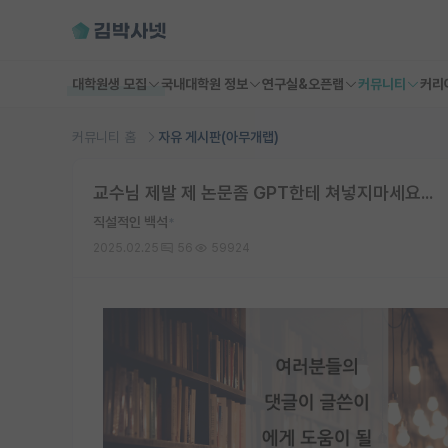
대학원생 모집
국내대학원 정보
연구실&오픈랩
커뮤니티
커리
커뮤니티 홈
자유 게시판(아무개랩)
교수님 제발 제 논문좀 GPT한테 쳐넣지마세요...
직설적인 백석
*
2025.02.25
56
59924