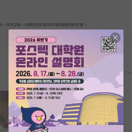
어
유학교육
이벤트
반도체 아카데미
재팬라운지 🌸
스크랩
신고하