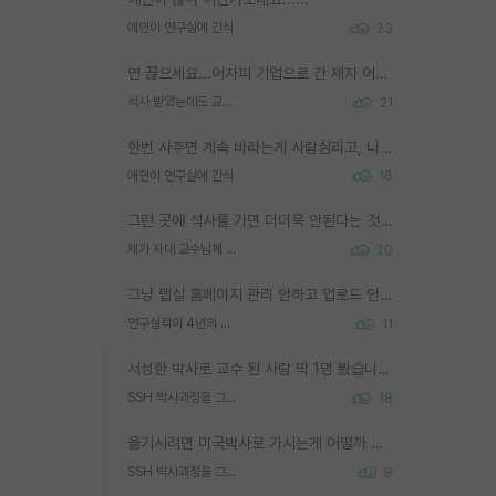
애인이 연구실에 간식
23
연 끊으세요...어차피 기업으로 간 제자 어떻게 못합니다. 기업에서는 교수들 사기꾼으로 보는 시선도 강하고, 앞에서나 교수님하고 떠받들어주지 많이 무시합니다. 영향력도 0에 수렴합니다. 그리고 생각해보십시오. 석사로 기업간 제자가 무슨 힘이 있다고 과제를 달라고 합니까? 말만 교수지 무능력자라고 생각합니다. 세금이 아깝습니다.
석사 받았는데도 교수랑 연락한다.
21
한번 사주면 계속 바라는게 사람심리고, 나중에 안사주면 말이 나옵니다. 그리고 작성자분 커플이 한번 그런 행동을 하면, 선례로 남아 이상하게도 문화로 자리잡을수도 있습니다. 애꿎은 다른 학생들은 생각도 안했는데, 간식을 사가야하는 피해를 볼 수 있습니다. 다 경험에서 우러나온 댓글입니다... 제발 이상한 선례를 만들지 마세요.
애인이 연구실에 간식
16
그런 곳에 석사를 가면 더더욱 안된다는 것을 깨달으시면 된겁니다!
제가 자대 교수님께 무례하게 행동한 걸까요?
20
그냥 랩실 홈페이지 관리 안하고 업로드 안한거 아님?
연구실적이 4년의 공백이 있는거 어떻게 생각하냐
11
서성한 박사로 교수 된 사람 딱 1명 봤습니다. 근데 지방대 박사로 교수된 거는 기적이 일어나야되요. 서성한 학부부터여도 빡센게 교수임용일텐데 지방대박사로 무슨 교수가 되나요...... 중소기업/중견기업 팀장급/연구소장급이나 될거 같네요.
SSH 박사과정을 그만두고 지방대 박사로 옮기면 교수의 꿈은 끝일까요?
18
옮기시려면 미국박사로 가시는게 어떨까 싶네요. 교수가 꿈이면 미국박사 하고 미국교수 까지 같이 노리시는게 기회가 많지 않을까요?
SSH 박사과정을 그만두고 지방대 박사로 옮기면 교수의 꿈은 끝일까요?
8