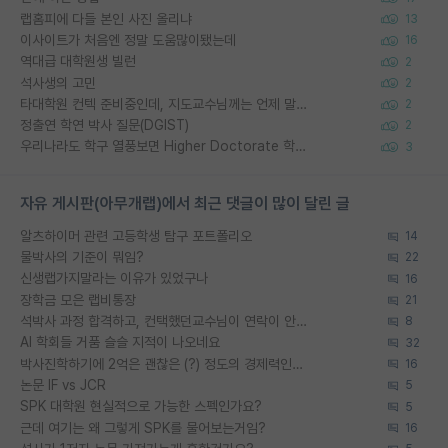
랩홈피에 다들 본인 사진 올리냐
13
이사이트가 처음엔 정말 도움많이됐는데
16
역대급 대학원생 빌런
2
석사생의 고민
2
타대학원 컨텍 준비중인데, 지도교수님께는 언제 말씀드려야 할까요?
2
정출연 학연 박사 질문(DGIST)
2
우리나라도 학구 열풍보면 Higher Doctorate 학위가 필요하다고 봅니다.
3
자유 게시판(아무개랩)에서 최근 댓글이 많이 달린 글
알츠하이머 관련 고등학생 탐구 포트폴리오
14
물박사의 기준이 뭐임?
22
신생랩가지말라는 이유가 있었구나
16
장학금 모은 랩비통장
21
석박사 과정 합격하고, 컨택했던교수님이 연락이 안됩니다...
8
AI 학회들 거품 슬슬 지적이 나오네요
32
박사진학하기에 2억은 괜찮은 (?) 정도의 경제력인가요
16
논문 IF vs JCR
5
SPK 대학원 현실적으로 가능한 스펙인가요?
5
근데 여기는 왜 그렇게 SPK를 물어보는거임?
16