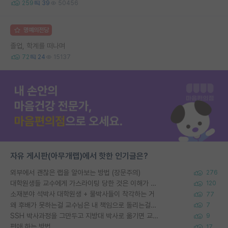
259
39
50456
명예의전당
졸업, 학계를 떠나며
72
24
15137
자유 게시판(아무개랩)에서 핫한 인기글은?
외부에서 괜찮은 랩을 알아보는 방법 (장문주의)
276
대학원생들 교수에게 가스라이팅 당한 것은 이해가 갑니다. 안타깝네요.
120
소재분야 석박사 대학원생 + 물박사들이 착각하는 거
77
왜 후배가 못하는걸 교수님은 내 책임으로 돌리는걸까요?
7
SSH 박사과정을 그만두고 지방대 박사로 옮기면 교수의 꿈은 끝일까요?
9
편애 하는 방법
17