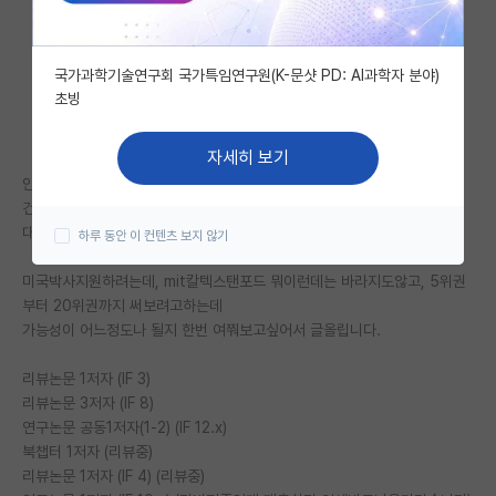
자유 게시판(아무개랩)
국가과학기술연구회 국가특임연구원(K-문샷 PD: AI과학자 분야)
미국 유학 게시판
초빙
미국 대학원 합격 후기 게시판
자세히 보기
대학원생 모집 게시판
안녕하세요
건동홍라인 공대 GPA 3.48/4.00 맞고 미국 석사넘어가서 70~80위권
대학원 합격 후기 게시판
대학 에서 석사중입니다 GPA 3.80/4.00 (풀펀딩이긴합니다...)
하루 동안 이 컨텐츠 보지 않기
연구실(PI) 홍보 게시판
미국박사지원하려는데, mit칼텍스탠포드 뭐이런데는 바라지도않고, 5위권
부터 20위권까지 써보려고하는데
석박사 채용 정보 게시판
가능성이 어느정도나 될지 한번 여쭤보고싶어서 글올립니다.
임용 정보 게시판
리뷰논문 1저자 (IF 3)
학부 인턴 게시판
리뷰논문 3저자 (IF 8)
연구논문 공동1저자(1-2) (IF 12.x)
취업 게시판
북챕터 1저자 (리뷰중)
리뷰논문 1저자 (IF 4) (리뷰중)
임용 후기 게시판