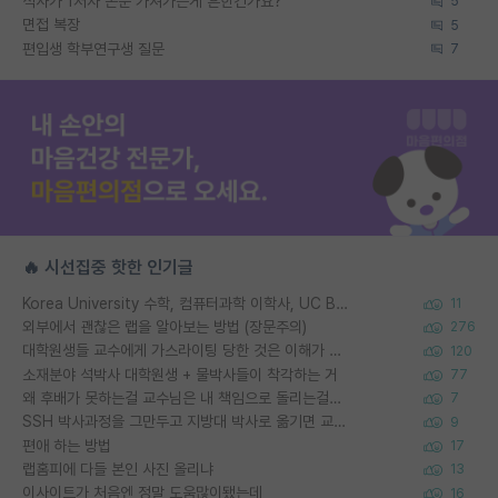
석사가 1저자 논문 가져가는게 흔한건가요?
5
면접 복장
5
편입생 학부연구생 질문
7
🔥 시선집중 핫한 인기글
Korea University 수학, 컴퓨터과학 이학사, UC Berkeley 산업공학 대학원 공학박사가 되는 것은 쉽지 않겠죠?
11
외부에서 괜찮은 랩을 알아보는 방법 (장문주의)
276
대학원생들 교수에게 가스라이팅 당한 것은 이해가 갑니다. 안타깝네요.
120
소재분야 석박사 대학원생 + 물박사들이 착각하는 거
77
왜 후배가 못하는걸 교수님은 내 책임으로 돌리는걸까요?
7
SSH 박사과정을 그만두고 지방대 박사로 옮기면 교수의 꿈은 끝일까요?
9
편애 하는 방법
17
랩홈피에 다들 본인 사진 올리냐
13
이사이트가 처음엔 정말 도움많이됐는데
16