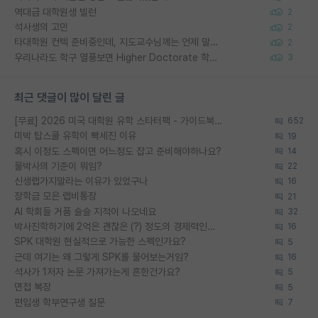
역대급 대학원생 빌런
2
석사생의 고민
2
타대학원 컨텍 준비중인데, 지도교수님께는 언제 말씀드려야 할까요?
2
우리나라도 학구 열풍보면 Higher Doctorate 학위가 필요하다고 봅니다.
3
최근 댓글이 많이 달린 글
[무료] 2026 미국 대학원 유학 스타터팩 - 가이드북 & 합격자 컨택메일 템플릿
652
미박 탑스쿨 유학이 빡세진 이유
19
혹시 이정도 스펙이면 어느정도 잡고 준비해야하나요?
14
물박사의 기준이 뭐임?
22
신생랩가지말라는 이유가 있었구나
16
장학금 모은 랩비통장
21
AI 학회들 거품 슬슬 지적이 나오네요
32
박사진학하기에 2억은 괜찮은 (?) 정도의 경제력인가요
16
SPK 대학원 현실적으로 가능한 스펙인가요?
5
근데 여기는 왜 그렇게 SPK를 물어보는거임?
16
석사가 1저자 논문 가져가는게 흔한건가요?
5
면접 복장
5
편입생 학부연구생 질문
7