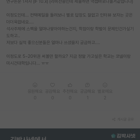
연구논문 1저자 (IF 10.x) (리비전중인데 제출하면 억셉바로나올거같습니다)
PI 전용 게시판
이정도인데... 컨택메일을 돌려보니 별로 답장도 잘없고 인터뷰 보자는 곳은
더더욱없네요....
인문사회 계열 게시판
석사주제에 스펙을 얼마나쌓아야하는건지, 학점이랑 학벌이 문제인건가싶기
특수/전문대학원 게시판
도하고..
저보다 실적 좋으신분들은 얼마나 쓰셨을지 궁금하고....
반도체/AI 게시판
이정도로 5~20위권 써볼만 할까요? 지금 정말 가고싶은 학교는 코넬이랑
장학금/장학생 게시판
미시건대학입니다... ㅠㅠ
학술 정보 게시판
홍보 게시판
응원해요
공감해요
추천해요
궁금해요
별로에요
커리어
0
0
0
1
2
유학교육
게시글 공유
이벤트
반도체 아카데미