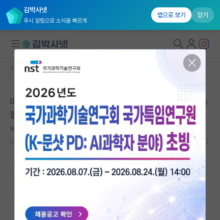
김박사넷
앱으로 보기
닫기
푸시 알림으로 소식을 빠르게
커뮤니티 홈
자유 게시판(아무개랩)
대학원생 모집
미국 박사진학하려는데 이정도 스펙이면 몇위권까지 가능
국내대학원 정보
할까요
연구실&오픈랩
쩨쩨한 피에르 페르마
*
커뮤니티
2022.11.11
20
14531
커뮤니티 홈
전체글보기
베스트 게시판
IF 명예의전당