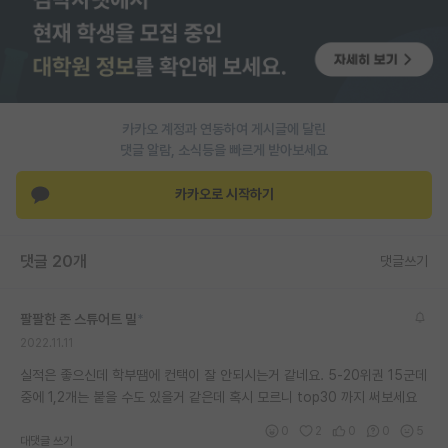
재팬라운지 🌸
카카오 계정과 연동하여 게시글에 달린
댓글 알람, 소식등을 빠르게 받아보세요
카카오로 시작하기
댓글 20개
댓글쓰기
팔팔한 존 스튜어트 밀
*
2022.11.11
실적은 좋으신데 학부땜에 컨택이 잘 안되시는거 같네요. 5-20위권 15군데
중에 1,2개는 붙을 수도 있을거 같은데 혹시 모르니 top30 까지 써보세요
0
2
0
0
5
대댓글 쓰기