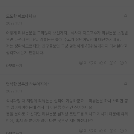
도도한 피보나치
2022.11.11
어떻게 리뷰논문을 그리많이 쓰신거지.. 석사때 지도교수가 리뷰논문 초청받
으면 다쓰나보네요.. 리뷰논문 쓸때 수고가 장난아닐텐데 대단하시네요.
저는 정확히모르지만, 친구들보면 그냥 맘편하게 40위넘게까지 다써본다고
생각하시는게 편합니다.
0
0
0
0
0
대댓글 쓰기
명석한 앙투안 라부아지에
*
2022.11.11
석사과정 때 저렇게 리뷰논문 실적이 가능하군요... 리뷰논문 하나 쓰려면 공
부 많이해야하는데 석사 때 이만큼 하신건 신기하네요
동일 분야로 가신다면 리뷰논문 실적상 트렌드를 꿰차고 계시기 때문에 유리
한데, 혹시 좀 분야가 많이 다른 곳으로 지원하셨나요?
0
0
0
0
0
대댓글 쓰기