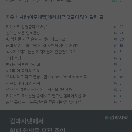
K 전전 교수님들 랩실 어떤지 질문드려요!
2
자유 게시판(아무개랩)에서 최근 댓글이 많이 달린 글
카이스트 경영공학부 서류
31
장학금 모은 랩비통장
21
AI 학회들 거품 슬슬 지적이 나오네요
33
근데 여기는 왜 그렇게 SPK를 물어보는거임?
18
석사가 1저자 논문 가져가는게 흔한건가요?
5
면접 복장
9
편입생 학부연구생 질문
7
세컨티어 학회의 위상
6
우리나라도 학구 열풍보면 Higher Doctorate 학위가 필요하다고 봅니다.
12
연구실 후배와의 관계
5
석사 1학기부터 원래 논문 작성을 하나요?
9
카이스트 교수님들 중에서도 연구실 홈페이지를 마련 안 하신 분들이 계시던데
4
공부 못했는데 논문실적은 좋은 사람을 싫어함?
4