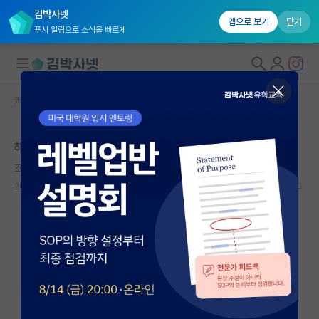
김박사넷
앱으로 보기
닫기
푸시 알림으로 소식을 빠르게
커뮤니티 홈
자유 게시판(아무개랩)
대학원생 모집
해외 박사로 다이렉트 가는 경우도 있긴 한가요?
국내대학원 정보
조용한 아담 스미스
연구실&오픈랩
2022.05.19
14
4415
커뮤니티
커뮤니티 홈
전체글보기
베스트 게시판
IF 명예의전당