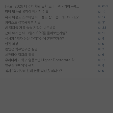
[무료] 2026 미국 대학원 유학 스타터팩 - 가이드북 & 합격자 컨택메일 템플릿
653
미박 탑스쿨 유학이 빡세진 이유
19
혹시 이정도 스펙이면 어느정도 잡고 준비해야하나요?
14
카이스트 경영공학부 서류
31
AI 학회들 거품 슬슬 지적이 나오네요
33
근데 여기는 왜 그렇게 SPK를 물어보는거임?
18
석사가 1저자 논문 가져가는게 흔한건가요?
5
면접 복장
9
편입생 학부연구생 질문
7
세컨티어 학회의 위상
6
우리나라도 학구 열풍보면 Higher Doctorate 학위가 필요하다고 봅니다.
12
연구실 후배와의 관계
5
석사 1학기부터 원래 논문 작성을 하나요?
9