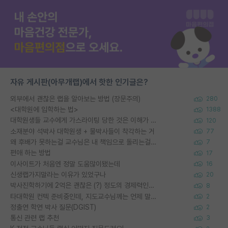
자유 게시판(아무개랩)에서 핫한 인기글은?
외부에서 괜찮은 랩을 알아보는 방법 (장문주의)
280
<대학원에 입학하는 법>
1388
대학원생들 교수에게 가스라이팅 당한 것은 이해가 갑니다. 안타깝네요.
120
소재분야 석박사 대학원생 + 물박사들이 착각하는 거
77
왜 후배가 못하는걸 교수님은 내 책임으로 돌리는걸까요?
7
편애 하는 방법
17
이사이트가 처음엔 정말 도움많이됐는데
16
신생랩가지말라는 이유가 있었구나
20
박사진학하기에 2억은 괜찮은 (?) 정도의 경제력인가요
8
타대학원 컨텍 준비중인데, 지도교수님께는 언제 말씀드려야 할까요?
2
정출연 학연 박사 질문(DGIST)
2
통신 관련 랩 추천
3