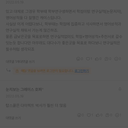
2022.05.19
재팬라운지 🌸
있고 대체로 그경우 학부때 학부연구생하면서 학점이랑 연구실적(논문저자),
영어성적을 다 잘챙긴 캐이스입니다.
사실상 이게 어렵다보니, 학부때는 학점에 집중하고 석사하면서 영어성적과
연구실적 채워서 가는게 많긴하죠.
물론 급낮은곳을 목표로하면 연구실적없이도 학점+영어성적+추천서로 갈수
잇는듯 합니다만 아무래도 대다수가 좋은곳을 목표로 하다보니 연구실적은
필수처럼 생각되죠
0
1
0
0
0
대댓글 1개
대댓글 쓰기
해당 댓글을 보려면 로그인이 필요합니다.
로그인하기
눈치보는 그레이스 호퍼
*
2022.05.19
탑스쿨은 다이렉트 박사가 훨씬 더 많음
0
1
0
0
1
대댓글 쓰기