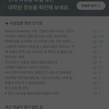
🔥 시선집중 핫한 인기글
Korea University 수학, 컴퓨터과학 이학사, UC Berkeley 산업공학 대학원 공학박사가 되는 것은 쉽지 않겠죠?
11
외부에서 괜찮은 랩을 알아보는 방법 (장문주의)
280
대학원생들 교수에게 가스라이팅 당한 것은 이해가 갑니다. 안타깝네요.
120
소재분야 석박사 대학원생 + 물박사들이 착각하는 거
77
왜 후배가 못하는걸 교수님은 내 책임으로 돌리는걸까요?
7
편애 하는 방법
17
이사이트가 처음엔 정말 도움많이됐는데
16
신생랩가지말라는 이유가 있었구나
20
박사진학하기에 2억은 괜찮은 (?) 정도의 경제력인가요
8
타대학원 컨텍 준비중인데, 지도교수님께는 언제 말씀드려야 할까요?
2
정출연 학연 박사 질문(DGIST)
2
통신 관련 랩 추천
3
K 전전 교수님들 랩실 어떤지 질문드려요!
2
최근 댓글이 많이 달린 글