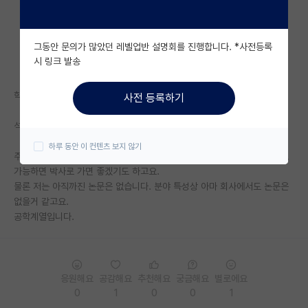
자유 게시판(아무개랩)
그동안 문의가 많았던 레벨업반 설명회를 진행합니다. *사전등록
미국 유학 게시판
시 링크 발송
미국 대학원 합격 후기 게시판
학사 졸 직장인이긴 한데요.
사전 등록하기
대학원생 모집 게시판
석사없이 해외 박사로 다이렉트로 가는 경우도 있긴 한가요??
대학원 합격 후기 게시판
하루 동안 이 컨텐츠 보지 않기
주변에 한명 있긴 한데 이게 가능성이 원래 있는경우인건지 싶어서요. 저도
연구실(PI) 홍보 게시판
가능하면 박사로 가면 좋겠기도 하고요.
물론 저는 아직까진 논문은 없습니다. 분야 특성상 아마 회사에서도 논문은
석박사 채용 정보 게시판
없을거 같고요.
공학계열입니다.
임용 정보 게시판
학부 인턴 게시판
취업 게시판
응원해요
공감해요
추천해요
궁금해요
별로에요
0
1
0
0
1
임용 후기 게시판