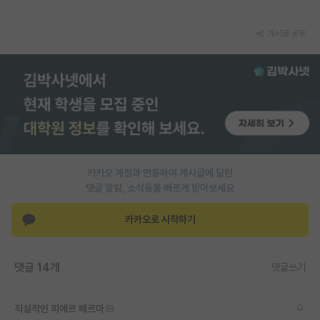
PI 전용 게시판
게시글 공유
인문사회 계열 게시판
특수/전문대학원 게시판
반도체/AI 게시판
장학금/장학생 게시판
학술 정보 게시판
카카오 계정과 연동하여 게시글에 달린
댓글 알람, 소식등을 빠르게 받아보세요
홍보 게시판
카카오로 시작하기
커리어
유학교육
댓글 14개
댓글쓰기
이벤트
반도체 아카데미
직설적인 피에르 페르마