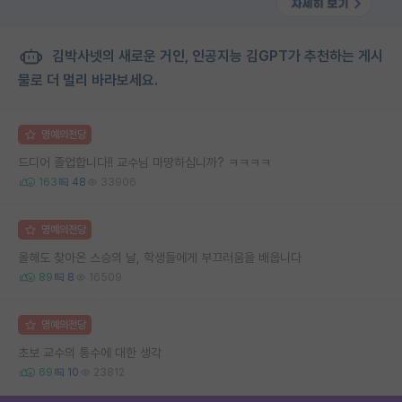
김박사넷의 새로운 거인, 인공지능 김GPT가 추천하는 게시
물로 더 멀리 바라보세요.
명예의전당
드디어 졸업합니다!! 교수님 마땅하십니까? ㅋㅋㅋㅋ
163
48
33906
명예의전당
올해도 찾아온 스승의 날, 학생들에게 부끄러움을 배웁니다
89
8
16509
명예의전당
초보 교수의 통수에 대한 생각
69
10
23812