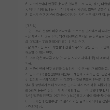
6. 디스커션이나 컨클루젼: 나온 결과를 그저 요약, 강조, 나열함. 
7. 에디터에게 보내는 커버레터가 몹시 지루함. 초록과 결론의 
8. 교수가 연구 기본에 충실하다기보단, 자꾸 논문 얘기만 함. (예
[대가랩]
1. 연구 주제 선정에 매우 까다로움. 프로포절 단계에서 리젝되
- 잘 채택되지 않는 주제: 약간 참신하긴 하지만 큰 임팩트는 없는
의 요청과는 조금 동떨어진 흥미 위주의 연구.
- 잘 채택되는 주제: 사람들의 관심과 수요가 많은 연구, 그 
해소할 수 있는 연구.
2. 교수 혹은 박사급 이상 (포닥 및 시니어 과학자 등) 의 과
제공.
3. 논문에 있어 연구 비전을 탁월하게 보여주는데 큰 비중을 둠.
4. 인트로: (복붙편집없이) 처음부터 새롭게 기획하는 편. 논
5. 결과와 논문의 '스토리'는 다르다는 것을 명확히 인식함. 인
명제를 증명하기 위해 보여주는 근거의 예시로서 작용. 때문에 결
(!! 5번이 논문의 질을 크게 좌우함 !! 데스크리젝 당했다거나,
적인) 질문을 던졌고, 어떤 근거(=결과)를 제시하여 풀어냈는가의
6. 디스커션과 컨클루젼: 각 결과가 가진 임팩트와 의미를 전달
세련되게) 씀.