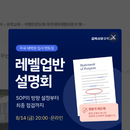
어
유학교육
이벤트
반도체 아카데미
재팬라운지 🌸
꿈꾸는 분들에게)
스크랩
신고하