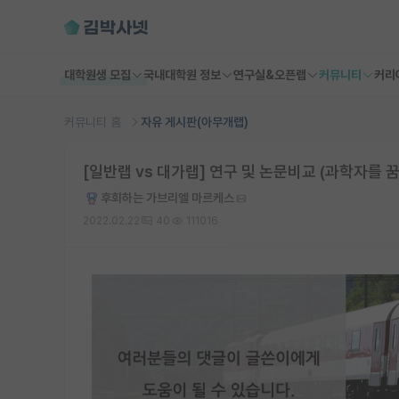
대학원생 모집
국내대학원 정보
연구실&오픈랩
커뮤니티
커리
커뮤니티 홈
자유 게시판(아무개랩)
[일반랩 vs 대가랩] 연구 및 논문비교 (과학자를 
후회하는 가브리엘 마르케스
2022.02.22
40
111016