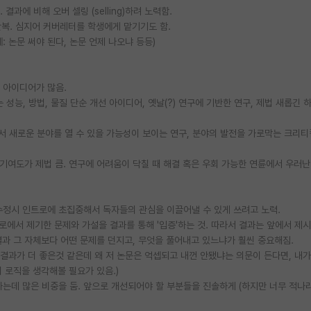
결과에 비해 오버 셀링 (selling)하려 노력함.
반복. 심지어 커버레터를 학생에게 맡기기도 함.
: 논문 써야 된다, 논문 언제 나오냐 등등)
는 아이디어가 많음.
 성능, 방법, 물질 단순 개선 아이디어, 옛날(?) 연구에 기반한 연구, 제법 새롭긴 
안에서 새로운 분야를 열 수 있을 가능성이 보이는 연구, 분야의 발전을 가로막는 크리
학적 기여도가 제법 큼. 연구에 어려움이 닥칠 때 해결 혹은 우회 가능한 연륜에서 우러
문 수정시 인트로에 초집중해서 독자들의 관심을 이끌어낼 수 있게 쓰려고 노력.
트로에서 제기한 문제와 가설을 결과를 통해 '입증'하는 것. 따라서 결과는 앞에서 제
과 그 자체보다 어떤 문제를 던지고, 무엇을 풀어내고 있느냐가 훨씬 중요해짐.
 내 결과가 더 좋은것 같은데 왜 저 논문은 억셉되고 내껀 안됐냐는 의문이 든다면, 내가
 로직을 생각해볼 필요가 있음.)
하는데 많은 비중을 둠. 앞으로 개선되어야 할 부분들을 진솔하게 (하지만 너무 적나