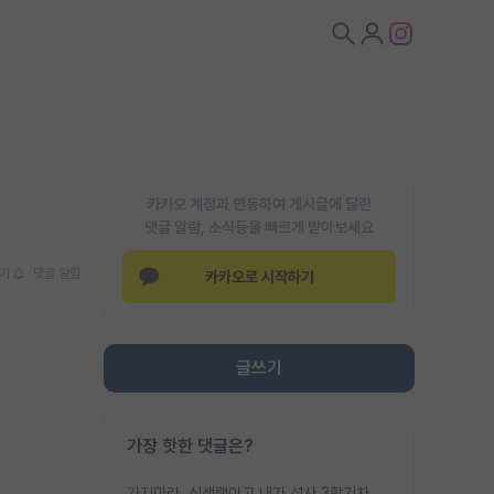
카카오 계정과 연동하여 게시글에 달린
댓글 알람, 소식등을 빠르게 받아보세요
기
댓글 알람
카카오로 시작하기
글쓰기
가장 핫한 댓글은?
가지마라. 신생랩이고 내가 석사 3학기차인데 최고참인데 나도 아무것도 모르는데 교수가 후배들 왜 논문 교육 안시키냐. 논문 왜 안 써오냐 닦달한다