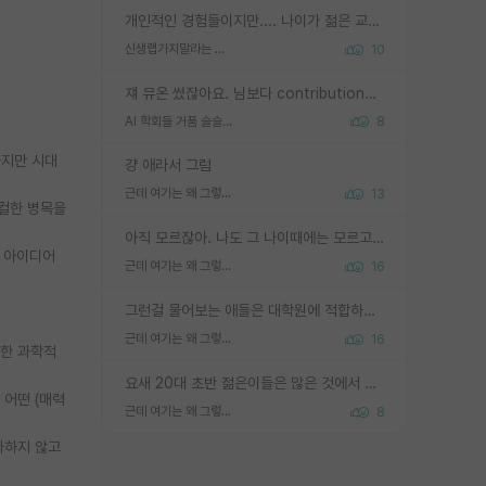
개인적인 경험들이지만.... 나이가 젊은 교수일수록 꼰대라는 가면을 쓴 채로 무례함을 행동하는 경우가 거의 90% 정도였음. 나이가 어린데 다른 또래들과 달리 명예, 권력, 재력까지 얻었으니 세상 다 가진 기분이겠지. 오히러 나이 든 교수들이 행동과 말을 더 조심하시더라.
신생랩가지말라는 이유가 있었구나
10
쟤 뮤온 썼잖아요. 님보다 contribution많음
AI 학회들 거품 슬슬 지적이 나오네요
8
하지만 시대
걍 애라서 그럼
근데 여기는 왜 그렇게 SPK를 물어보는거임?
13
티컬한 병목을
아직 모르잖아. 나도 그 나이때에는 모르고 평가 받고 안심하고 싶었어.
난 아이디어
근데 여기는 왜 그렇게 SPK를 물어보는거임?
16
그런걸 물어보는 애들은 대학원에 적합하지 않다
근데 여기는 왜 그렇게 SPK를 물어보는거임?
16
시한 과학적
요새 20대 초반 젊은이들은 많은 것에서 가성비를 따지더라고요. 내가 이 정도 인풋을 넣었을 때 그만큼 아웃풋이 나올 것인가? 사실 아웃풋이 인풋 대비 리니어하게 나오지 않는 영역을 시도하기 싫어한다는 느낌입니다.
 어떤 (매력
근데 여기는 왜 그렇게 SPK를 물어보는거임?
8
라하지 않고