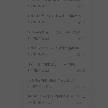
신생랩가지말라는 이유가 있었구나
19
신생랩+젊은 교수 이게 ㄹㅇ 모 아니면 도인듯.
신생랩가지말라는 이유가 있었구나
17
ML 대부분이 골드 스탠다드 하나 상정해놓고 (벤치마크 데이터셋이 여러 개면 여러 개 상정) 그거 얼마나 잘 맞추나 싸움임 가끔 번뜩이는 설계 철학을 보여주는 논문들도 있지만 대부분 그거 성적 얼마나 더 올리느라에 혈안이 되어 있는 측면이 잇음
AI 학회들 거품 슬슬 지적이 나오네요
14
신생랩 1기 출신인데 신생랩은 줠라 무거운 바벨 같은거임. 들면 대박인데 못들면 깔려 죽음. 아무도 알려주지 않는 환경에서 자생해야하지만, 일단 살아남았다면 그 어떤 사람보다 악착같고 생존력 높은 사람으로 거듭날 수 있음
신생랩가지말라는 이유가 있었구나
20
내가 그렇게 말할땐 신고나 누르더니
AI 학회들 거품 슬슬 지적이 나오네요
12
32살에도 이런 질문을 하는군요...?
박사진학하기에 2억은 괜찮은 (?) 정도의 경제력인가요
27
복불복임 신생랩 1기 최고참이면 교수한테 직접 지도받는 시간이 매우 많음 제대로 된 교수라면 말이지 그게 아니라면 그냥 넌 해방 불가능한 노예 1호에 감점쓰레기통이 되는거고
신생랩가지말라는 이유가 있었구나
11