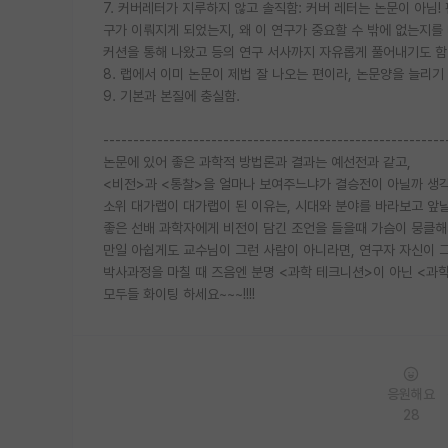
7. 커버레터가 지루하지 않고 솔직함: 커버 레터는 논문이 아님! 
구가 이뤄지게 되었는지, 왜 이 연구가 중요할 수 밖에 없는지를
커션을 통해 나왔고 등의 연구 서사까지 자유롭게 풀어내기도 함.
8. 랩에서 이미 논문이 제법 잘 나오는 편이라, 논문양을 늘리
9. 기본과 본질에 충실함.
---------------------------------------------------------
논문에 있어 좋은 과학적 방법론과 결과는 예선전과 같고,
<비전>과 <통찰>을 얼마나 보여주느냐가 결승전이 아닐까 생
소위 대가랩이 대가랩이 된 이유는, 시대와 분야를 바라보고 앞날
좋은 선배 과학자에게 비전이 담긴 조언을 들을때 가슴이 뭉클해
만일 아쉽게도 교수님이 그런 사람이 아니라면, 연구자 자신이 
박사과정을 마칠 때 즈음엔 분명 <과학 테크니션>이 아닌 <과
모두들 화이팅 하세요~~~!!!!
응원해요
28