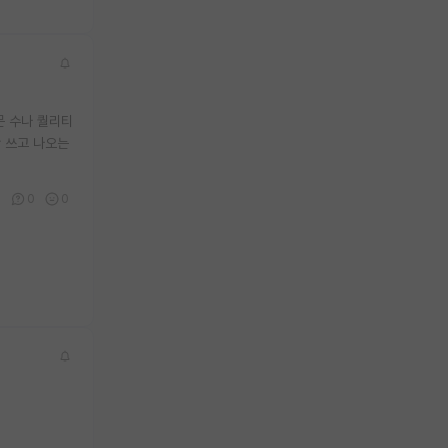
문 수나 퀄리티
만 쓰고 나오는
2
0
0