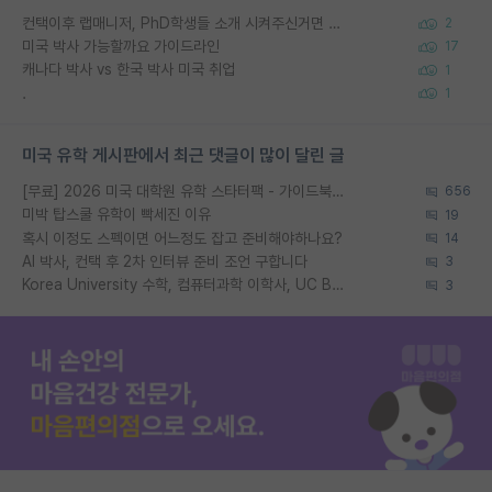
컨택이후 랩매니저, PhD학생들 소개 시켜주신거면 거의 컨펌에 가깝나요?
2
미국 박사 가능할까요 가이드라인
17
캐나다 박사 vs 한국 박사 미국 취업
1
.
1
미국 유학 게시판에서 최근 댓글이 많이 달린 글
[무료] 2026 미국 대학원 유학 스타터팩 - 가이드북 & 합격자 컨택메일 템플릿
656
미박 탑스쿨 유학이 빡세진 이유
19
혹시 이정도 스펙이면 어느정도 잡고 준비해야하나요?
14
AI 박사, 컨택 후 2차 인터뷰 준비 조언 구합니다
3
Korea University 수학, 컴퓨터과학 이학사, UC Berkeley 산업공학 대학원 공학박사가 되는 것은 쉽지 않겠죠?
3