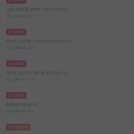
김GPT
다들 대학원을 선택한 이유가 뭔가요?
2
10
4707
김GPT
학부생 스펙 평가 냉정하게 부탁드립니다.
5
8
2371
김GPT
대학원 잘간건지 평가좀 부탁드립니당
2
7
2733
김GPT
BME분야에 대하여
0
3
933
명예의전당