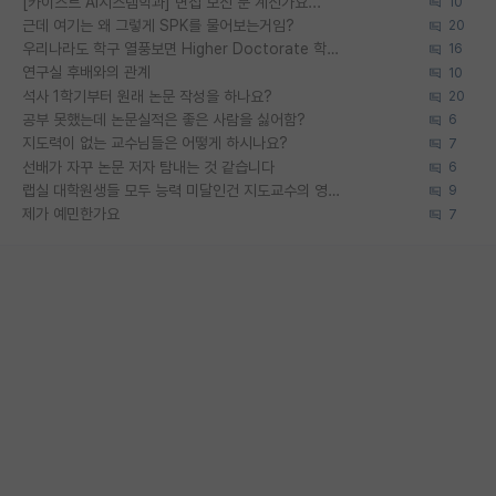
[카이스트 AI시스템학과] 면접 보신 분 계신가요...
10
근데 여기는 왜 그렇게 SPK를 물어보는거임?
20
우리나라도 학구 열풍보면 Higher Doctorate 학위가 필요하다고 봅니다.
16
연구실 후배와의 관계
10
석사 1학기부터 원래 논문 작성을 하나요?
20
공부 못했는데 논문실적은 좋은 사람을 싫어함?
6
지도력이 없는 교수님들은 어떻게 하시나요?
7
선배가 자꾸 논문 저자 탐내는 것 같습니다
6
랩실 대학원생들 모두 능력 미달인건 지도교수의 영향 아닌가?
9
제가 예민한가요
7