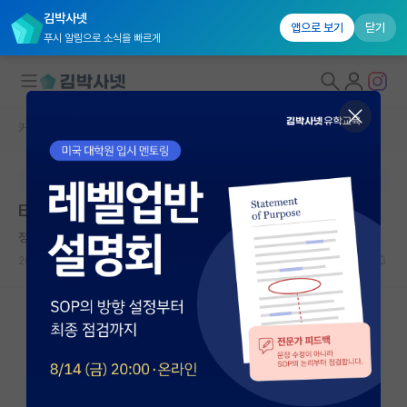
김박사넷
앱으로 보기
닫기
푸시 알림으로 소식을 빠르게
커뮤니티 홈
미국 유학 게시판
대학원생 모집
본문이 수정되지 않는 박제글입니다.
국내대학원 정보
EE/BME 학교 선정 도움 부탁 드립니다.
연구실&오픈랩
정직한 존 롤스
커뮤니티
2026.05.08
20
1806
커뮤니티 홈
전체글보기
베스트 게시판
IF 명예의전당