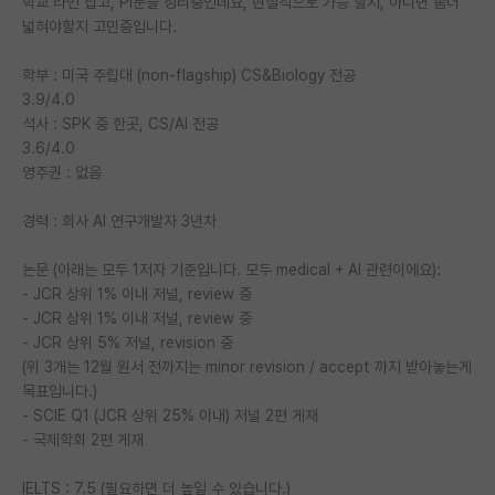
학교 라인 잡고, PI분들 정리중인데요, 현실적으로 가능 할지, 아니면 좀더
넓혀야할지 고민중입니다.
PI 전용 게시판
학부 : 미국 주립대 (non-flagship) CS&Biology 전공
인문사회 계열 게시판
3.9/4.0
특수/전문대학원 게시판
석사 : SPK 중 한곳, CS/AI 전공
3.6/4.0
반도체/AI 게시판
영주권 : 없음
장학금/장학생 게시판
경력 : 회사 AI 연구개발자 3년차
학술 정보 게시판
논문 (아래는 모두 1저자 기준입니다. 모두 medical + AI 관련이에요):
- JCR 상위 1% 이내 저널, review 중
홍보 게시판
- JCR 상위 1% 이내 저널, review 중
- JCR 상위 5% 저널, revision 중
커리어
(위 3개는 12월 원서 전까지는 minor revision / accept 까지 받아놓는게
유학교육
목표입니다.)
- SCIE Q1 (JCR 상위 25% 이내) 저널 2편 게재
이벤트
- 국제학회 2편 게재
반도체 아카데미
IELTS : 7.5 (필요하면 더 높일 수 있습니다.)