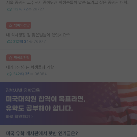
서울 중위권 교수로서 중하위권 학생분들께 말씀 드리고 싶은 중위권 대학 연구실의 강점
112
72
28727
명예의전당
내 석사생활 참 많은일들이 있엇네요^^
212
34
76977
명예의전당
내가 생각하는 학생들의 역할
242
35
36884
미국 유학 게시판에서 핫한 인기글은?