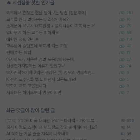
🔥 시선집중 핫한 인기글
외부에서 괜찮은 랩을 알아보는 방법 (장문주의)
281
교수들 원래 말바꾸는게 일상인가요?
16
소재분야 석박사 대학원생 + 물박사들이 착각하는 거
79
말바꾸기 하는 교수는 피하세요
56
대학원 자퇴 2년 후
114
교수님이 슬럼프에 빠지게 되는 과정
42
편애 하는 방법
17
이사이트가 처음엔 정말 도움많이됐는데
27
신생랩가지말라는 이유가 있었구나
24
박사진학하기에 2억은 괜찮은 (?) 정도의 경제력인가요
9
K 전전 교수님들 랩실 어떤지 질문드려요!
5
막학기 자퇴 고민됩니다
3
서울대는 하버드보다 명문이지만
7
최근 댓글이 많이 달린 글
[무료] 2026 미국 대학원 유학 스타터팩 - 가이드북 & 합격자 컨택메일 템플릿
656
혹시 이정도 스펙이면 어느정도 잡고 준비해야하나요?
14
AI 학회들 거품 슬슬 지적이 나오네요
35