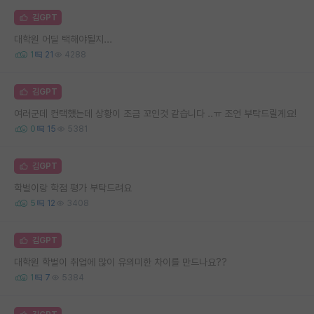
김GPT
대학원 어딜 택해야될지...
1
21
4288
김GPT
여러군데 컨택했는데 상황이 조금 꼬인것 같습니다 ..ㅠ 조언 부탁드릴게요!
0
15
5381
김GPT
학벌이랑 학점 평가 부탁드려요
5
12
3408
김GPT
대학원 학벌이 취업에 많이 유의미한 차이를 만드나요??
1
7
5384