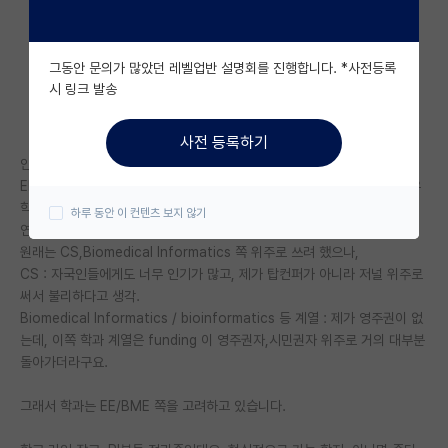
자유 게시판(아무개랩)
그동안 문의가 많았던 레벨업반 설명회를 진행합니다. *사전등록
미국 유학 게시판
시 링크 발송
미국 대학원 합격 후기 게시판
사전 등록하기
대학원생 모집 게시판
안녕하세요.
EE / BME (Biomedical Engineering) 쪽으로 27년 9월 입학 목표로 유
대학원 합격 후기 게시판
학 준비중입니다.
하루 동안 이 컨텐츠 보지 않기
연구분야는 vision AI + Medical 쪽입니다.
연구실(PI) 홍보 게시판
원래는 CS,Biomedical Informatics 쪽 위주로 쓰려 했으나,
CS : 자국인들에게도 너무 인기가 많고, 제가 탑컨퍼가 아니라 저널 위주로
석박사 채용 정보 게시판
써서 불리하다고 생각.
Biomedical Informatics / bioinformatics 등 계열 : 제가 영주권이 없
임용 정보 게시판
는데, 이쪽 학과 계열은 funding 이 영주권자,시민권자 위주로 거의 대부분
학부 인턴 게시판
돌아가더라구요.
취업 게시판
그래서 학과는 EE/BME 쪽을 고려하고 있습니다.
임용 후기 게시판