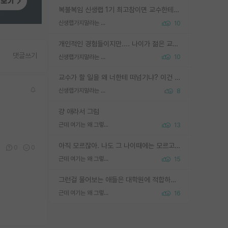
복불복임 신생랩 1기 최고참이면 교수한테 직접 지도받는 시간이 매우 많음 제대로 된 교수라면 말이지 그게 아니라면 그냥 넌 해방 불가능한 노예 1호에 감점쓰레기통이 되는거고
신생랩가지말라는 이유가 있었구나
10
개인적인 경험들이지만.... 나이가 젊은 교수일수록 꼰대라는 가면을 쓴 채로 무례함을 행동하는 경우가 거의 90% 정도였음. 나이가 어린데 다른 또래들과 달리 명예, 권력, 재력까지 얻었으니 세상 다 가진 기분이겠지. 오히러 나이 든 교수들이 행동과 말을 더 조심하시더라.
댓글쓰기
신생랩가지말라는 이유가 있었구나
10
교수가 할 일을 왜 너한테 떠넘기냐? 이건 교수가 제대로 잘 알지 못하는 경우일텐데...
신생랩가지말라는 이유가 있었구나
8
걍 애라서 그럼
근데 여기는 왜 그렇게 SPK를 물어보는거임?
13
아직 모르잖아. 나도 그 나이때에는 모르고 평가 받고 안심하고 싶었어.
1
0
0
근데 여기는 왜 그렇게 SPK를 물어보는거임?
15
그런걸 물어보는 애들은 대학원에 적합하지 않다
근데 여기는 왜 그렇게 SPK를 물어보는거임?
16