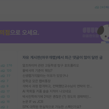
243
자유 게시판(아무개랩)에서 최근 댓글이 많이 달린 글
알츠하이머 관련 고등학생 탐구 포트폴리오
276
물박사의 기준이 뭐임?
120
신생랩가지말라는 이유가 있었구나
77
장학금 모은 랩비통장
7
석박사 과정 합격하고, 컨택했던교수님이 연락이 안됩니다...
9
AI 학회들 거품 슬슬 지적이 나오네요
17
박사진학하기에 2억은 괜찮은 (?) 정도의 경제력인가요
13
논문 IF vs JCR
16
SPK 대학원 현실적으로 가능한 스펙인가요?
2