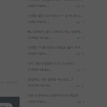
신생랩가지말라는 이유가 있었구나
19
신생랩+젊은 교수 이게 ㄹㅇ 모 아니면 도인듯.
신생랩가지말라는 이유가 있었구나
17
ML 대부분이 골드 스탠다드 하나 상정해놓고 (벤치마크 데이터셋이 여러 개면 여러 개 상정) 그거 얼마나 잘 맞추나 싸움임 가끔 번뜩이는 설계 철학을 보여주는 논문들도 있지만 대부분 그거 성적 얼마나 더 올리느라에 혈안이 되어 있는 측면이 잇음
AI 학회들 거품 슬슬 지적이 나오네요
14
신생랩 1기 출신인데 신생랩은 줠라 무거운 바벨 같은거임. 들면 대박인데 못들면 깔려 죽음. 아무도 알려주지 않는 환경에서 자생해야하지만, 일단 살아남았다면 그 어떤 사람보다 악착같고 생존력 높은 사람으로 거듭날 수 있음
신생랩가지말라는 이유가 있었구나
19
내가 그렇게 말할땐 신고나 누르더니
AI 학회들 거품 슬슬 지적이 나오네요
12
32살에도 이런 질문을 하는군요...?
게시글 공유
박사진학하기에 2억은 괜찮은 (?) 정도의 경제력인가요
25
나랑 걍 판박이인 상황이네 진심 뭐같음
신생랩가지말라는 이유가 있었구나
8