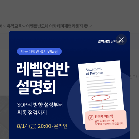
어
유학교육
이벤트
반도체 아카데미
재팬라운지 🌸
스크랩
신고하