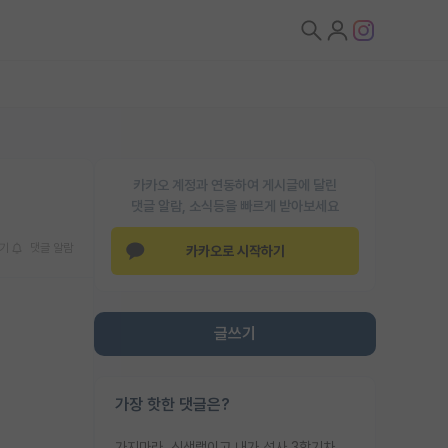
카카오 계정과 연동하여 게시글에 달린
댓글 알람, 소식등을 빠르게 받아보세요
기
댓글 알람
카카오로 시작하기
글쓰기
가장 핫한 댓글은?
가지마라. 신생랩이고 내가 석사 3학기차인데 최고참인데 나도 아무것도 모르는데 교수가 후배들 왜 논문 교육 안시키냐. 논문 왜 안 써오냐 닦달한다