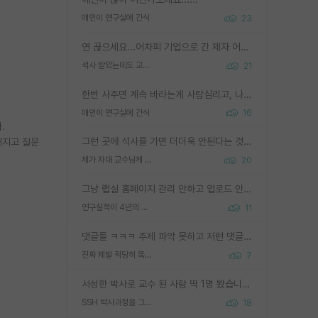
애인이 연구실에 간식
23
연 끊으세요...어차피 기업으로 간 제자 어떻게 못합니다. 기업에서는 교수들 사기꾼으로 보는 시선도 강하고, 앞에서나 교수님하고 떠받들어주지 많이 무시합니다. 영향력도 0에 수렴합니다. 그리고 생각해보십시오. 석사로 기업간 제자가 무슨 힘이 있다고 과제를 달라고 합니까? 말만 교수지 무능력자라고 생각합니다. 세금이 아깝습니다.
석사 받았는데도 교수랑 연락한다.
21
한번 사주면 계속 바라는게 사람심리고, 나중에 안사주면 말이 나옵니다. 그리고 작성자분 커플이 한번 그런 행동을 하면, 선례로 남아 이상하게도 문화로 자리잡을수도 있습니다. 애꿎은 다른 학생들은 생각도 안했는데, 간식을 사가야하는 피해를 볼 수 있습니다. 다 경험에서 우러나온 댓글입니다... 제발 이상한 선례를 만들지 마세요.
애인이 연구실에 간식
16
.
그런 곳에 석사를 가면 더더욱 안된다는 것을 깨달으시면 된겁니다!
해지고 질문
제가 자대 교수님께 무례하게 행동한 걸까요?
20
그냥 랩실 홈페이지 관리 안하고 업로드 안한거 아님?
연구실적이 4년의 공백이 있는거 어떻게 생각하냐
11
댓글들 ㅋㅋㅋ 주제 파악 못하고 저런 댓글들을 쓰네. 조직에 인간이 얼마나 중요한데 걱정될 수도 있지 ㅋㅋ 본인들은 퍽이나 잘하나봐 ? 현실은 남들한테 욕 안 먹는 1인분만 하는 것도 힘들텐데 ?
진짜 제발 적당히 똑똑한 박사과정이라도 위에 있었으면..
7
서성한 박사로 교수 된 사람 딱 1명 봤습니다. 근데 지방대 박사로 교수된 거는 기적이 일어나야되요. 서성한 학부부터여도 빡센게 교수임용일텐데 지방대박사로 무슨 교수가 되나요...... 중소기업/중견기업 팀장급/연구소장급이나 될거 같네요.
SSH 박사과정을 그만두고 지방대 박사로 옮기면 교수의 꿈은 끝일까요?
18