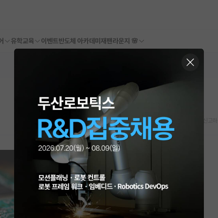
어
유학교육
이벤트
반도체 아카데미
재팬라운지 🌸
스크랩
신고하