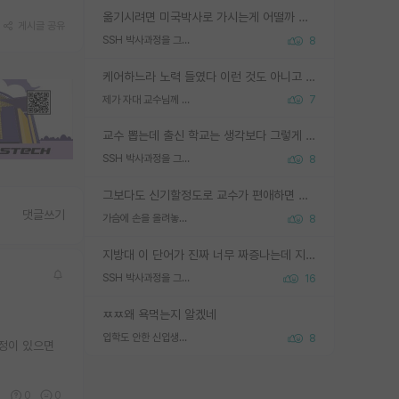
옮기시려면 미국박사로 가시는게 어떨까 싶네요. 교수가 꿈이면 미국박사 하고 미국교수 까지 같이 노리시는게 기회가 많지 않을까요?
게시글 공유
SSH 박사과정을 그만두고 지방대 박사로 옮기면 교수의 꿈은 끝일까요?
8
케어하느라 노력 들였다 이런 것도 아니고 뭔 기술을 들고 튀어요... 학부생한테 알려준 걸 '기술 들고 튄다' 정도로 표현할 정도의 집단이면 얼마나 그 연구의 깊이가 얕은건가요?
제가 자대 교수님께 무례하게 행동한 걸까요?
7
교수 뽑는데 출신 학교는 생각보다 그렇게 안 봄. 앞으로는 더 안 보게 될거임. 박사는 어디서 진행해도 됨. 단, 제대로 쌓고 좋은 실적 만들 수 있다면. 그런데 지방대는 그럴 가능성이 지극히 낮음. 나만 열심히 잘 하면 된다? 인간은 주변 환경에 지배되는 나약한 존재임. 주변의 지방대 대학원생과 섞이고 지방 특유의 여유로움 또는 나쁘게 얘기해서 나태함에 젖어 살다보면 교수의 꿈 자체를 잊어버리게 될 가능성도 있음. 주변 환경이 70~80%임.
SSH 박사과정을 그만두고 지방대 박사로 옮기면 교수의 꿈은 끝일까요?
8
그보다도 신기할정도로 교수가 편애하면 그사람만 논문이 되더라구요 내용이 다른 사람보다 허접해도요
댓글쓰기
가슴에 손을 올려놓고 싫어하는 사람 불공정하게 리뷰
8
지방대 이 단어가 진짜 너무 짜증나는데 지방대면 다 그냥 쓰레기인가요? 무슨 말 같지도 않은 댓글들이 있는건지??? 지방에도 충분히 좋은 대학 많고 충분히 잘하는 교수님들 많습니다 포항공대 4개 IST 대표 지거국들 여기 모두 다 지방에 있고 여기 출신들 중에 교수하는 분들 적지 않습니다 지거국 출신이 무슨 교수를 하냐?라고 생각할 사람들 많은데 상위 대표 지거국에 아웃라이어들 많습니다 결국 개인의 연구역량과 실적이 중요합니다 이 역량을 펼치는데 있어서 지도교수와의 합도 중요합니다. 그리고 경력이 필요하면 해외포닥까지 다녀오세요
SSH 박사과정을 그만두고 지방대 박사로 옮기면 교수의 꿈은 끝일까요?
16
ㅉㅉ왜 욕먹는지 알겠네
입학도 안한 신입생이 원래 관심을 받나요
8
열정이 있으면
0
0
0