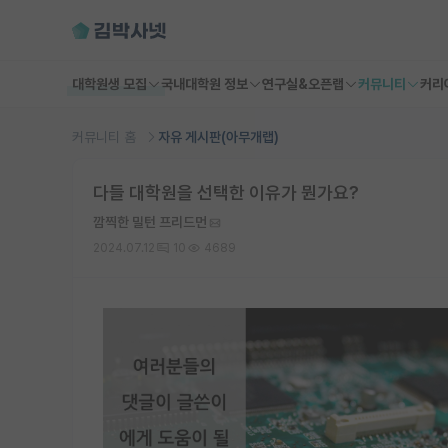
대학원생 모집
국내대학원 정보
연구실&오픈랩
커뮤니티
커리
커뮤니티 홈
자유 게시판(아무개랩)
다들 대학원을 선택한 이유가 뭔가요?
깜찍한 밀턴 프리드먼
2024.07.12
10
4689