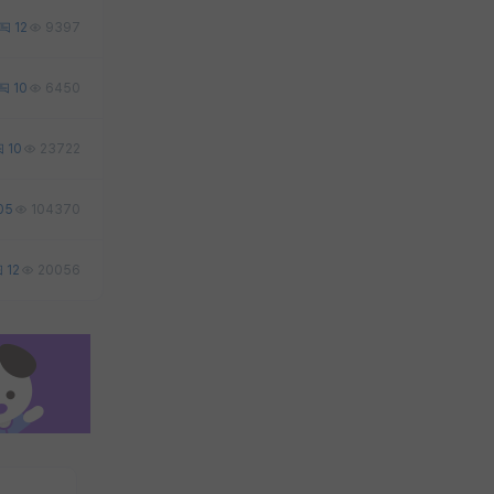
12
9397
10
6450
10
23722
05
104370
12
20056