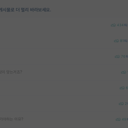
게시물로 더 멀리 바라보세요.
434
81
76
것이 맞는거죠?
6
2
가야하는 이유?
49