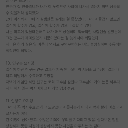
을 하곤 했었다.
연구가 잘 안풀리니까 내가 이 노력으로 사회에 나가서 뭐든지 하면 성공할
수 있을거라 생각했다.
근데 아직까지 그때의 설렘만큼 설레는 걸 못찾았다. 그리고 즐겁지 않으면
열심히 할수가 없고, 열심히 할수가 없으니 잘할 수 없다.
나는 학교에 있을때만해도 내가 매우 성실하며 적극적인 사람인줄 알았는데
그건 공부가 재미있었기 때문이었다는 걸 늦게서야 깨달았다.
지금은 하기 싫은 일 미루다 억지로 꾸역꾸역하는 여느 불성실하며 수동적인
직장인이 되었다.
10. 연구는 요지경
열심히 하던 친구는 연구 결과가 계속 안나오니까 지침& 교수님이 결과 내
라고 닥달해서 수료하고 도망침
저녁에 게임만 하던 친구는 코웍 교수님 잘만나 교수님이 거의 논문 써주다
시피 해서 일찍 박사마치고 대기업 입성 성공.
11. 인생도 요지경
그러나 꼭 박사수료만 하고 도망쳤다고 못사는거 아니고 박사 빨리 마쳤다고
잘사는거 아님.
긴 여정이 남아 있고. 수많은 기복이 우리를 기다리고 있음. 살다보면 정말
상상하지 못한 시점에 상상하지 못한 사건을 마주하는 것 같다.