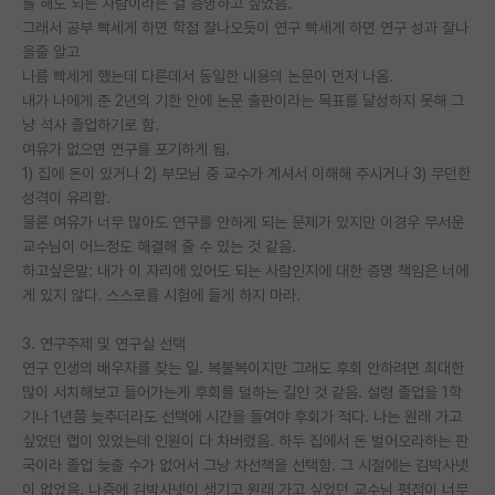
를 해도 되는 사람이라는 걸 증명하고 싶었음.
그래서 공부 빡세게 하면 학점 잘나오듯이 연구 빡세게 하면 연구 성과 잘나
PI 전용 게시판
올줄 알고
나름 빡세게 했는데 다른데서 동일한 내용의 논문이 먼저 나옴.
인문사회 계열 게시판
내가 나에게 준 2년의 기한 안에 논문 출판이라는 목표를 달성하지 못해 그
특수/전문대학원 게시판
냥 석사 졸업하기로 함.
여유가 없으면 연구를 포기하게 됨.
반도체/AI 게시판
1) 집에 돈이 있거나 2) 부모님 중 교수가 계셔서 이해해 주시거나 3) 무던한
성격이 유리함.
장학금/장학생 게시판
물론 여유가 너무 많아도 연구를 안하게 되는 문제가 있지만 이경우 무서운
교수님이 어느정도 해결해 줄 수 있는 것 같음.
학술 정보 게시판
하고싶은말: 내가 이 자리에 있어도 되는 사람인지에 대한 증명 책임은 너에
게 있지 않다. 스스로를 시험에 들게 하지 마라.
홍보 게시판
커리어
3. 연구주제 및 연구실 선택
연구 인생의 배우자를 찾는 일. 복불복이지만 그래도 후회 안하려면 최대한
유학교육
많이 서치해보고 들어가는게 후회를 덜하는 길인 것 같음. 설령 졸업을 1학
기나 1년쯤 늦추더라도 선택에 시간을 들여야 후회가 적다. 나는 원래 가고
이벤트
싶었던 랩이 있었는데 인원이 다 차버렸음. 하두 집에서 돈 벌어오라하는 판
국이라 졸업 늦출 수가 없어서 그냥 차선책을 선택함. 그 시절에는 김박사넷
반도체 아카데미
이 없었음. 나중에 김박사넷이 생기고 원래 가고 싶었던 교수님 평점이 너무