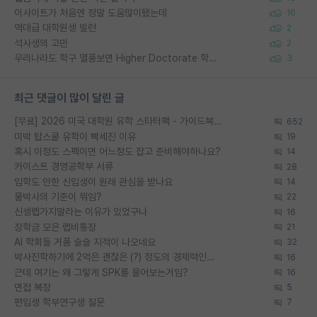
이사이트가 처음엔 정말 도움많이됐는데
16
역대급 대학원생 빌런
2
석사생의 고민
2
우리나라도 학구 열풍보면 Higher Doctorate 학위가 필요하다고 봅니다.
3
최근 댓글이 많이 달린 글
[무료] 2026 미국 대학원 유학 스타터팩 - 가이드북 & 합격자 컨택메일 템플릿
652
미박 탑스쿨 유학이 빡세진 이유
19
혹시 이정도 스펙이면 어느정도 잡고 준비해야하나요?
14
카이스트 경영공학부 서류
28
입학도 안한 신입생이 원래 관심을 받나요
14
물박사의 기준이 뭐임?
22
신생랩가지말라는 이유가 있었구나
16
장학금 모은 랩비통장
21
AI 학회들 거품 슬슬 지적이 나오네요
32
박사진학하기에 2억은 괜찮은 (?) 정도의 경제력인가요
16
근데 여기는 왜 그렇게 SPK를 물어보는거임?
16
면접 복장
5
편입생 학부연구생 질문
7