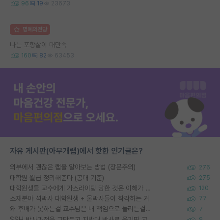
96
19
23673
명예의전당
나는 포항살이 대만족
160
82
63453
자유 게시판(아무개랩)에서 핫한 인기글은?
외부에서 괜찮은 랩을 알아보는 방법 (장문주의)
276
대학원 월급 정리해준다 (공대 기준)
275
대학원생들 교수에게 가스라이팅 당한 것은 이해가 갑니다. 안타깝네요.
120
소재분야 석박사 대학원생 + 물박사들이 착각하는 거
77
왜 후배가 못하는걸 교수님은 내 책임으로 돌리는걸까요?
7
SSH 박사과정을 그만두고 지방대 박사로 옮기면 교수의 꿈은 끝일까요?
9