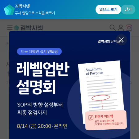
김박사넷
앱으로 보기
닫기
푸시 알림으로 소식을 빠르게
커뮤니티 홈
자유 게시판(아무개랩)
대학원생 모집
서른 중반 석사 졸업 미혼 아즈매의 대학원 단상
국내대학원 정보
후회하는 백석
연구실&오픈랩
2023.06.04
75
66745
커뮤니티
커뮤니티 홈
전체글보기
베스트 게시판
IF 명예의전당