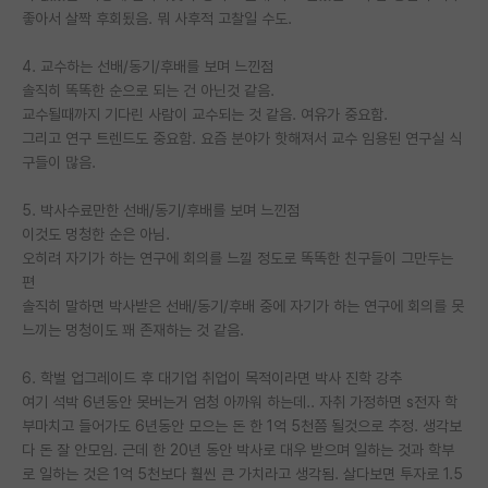
좋아서 살짝 후회됬음. 뭐 사후적 고찰일 수도.
재팬라운지 🌸
4. 교수하는 선배/동기/후배를 보며 느낀점
솔직히 똑똑한 순으로 되는 건 아닌것 같음.
교수될때까지 기다린 사람이 교수되는 것 같음. 여유가 중요함.
그리고 연구 트렌드도 중요함. 요즘 분야가 핫해져서 교수 임용된 연구실 식
구들이 많음.
5. 박사수료만한 선배/동기/후배를 보며 느낀점
이것도 멍청한 순은 아님.
오히려 자기가 하는 연구에 회의를 느낄 정도로 똑똑한 친구들이 그만두는
편
솔직히 말하면 박사받은 선배/동기/후배 중에 자기가 하는 연구에 회의를 못
느끼는 멍청이도 꽤 존재하는 것 같음.
6. 학벌 업그레이드 후 대기업 취업이 목적이라면 박사 진학 강추
여기 석박 6년동안 못버는거 엄청 아까워 하는데.. 자취 가정하면 s전자 학
부마치고 들어가도 6년동안 모으는 돈 한 1억 5천쯤 될것으로 추정. 생각보
다 돈 잘 안모임. 근데 한 20년 동안 박사로 대우 받으며 일하는 것과 학부
로 일하는 것은 1억 5천보다 훨씬 큰 가치라고 생각됨. 살다보면 투자로 1.5