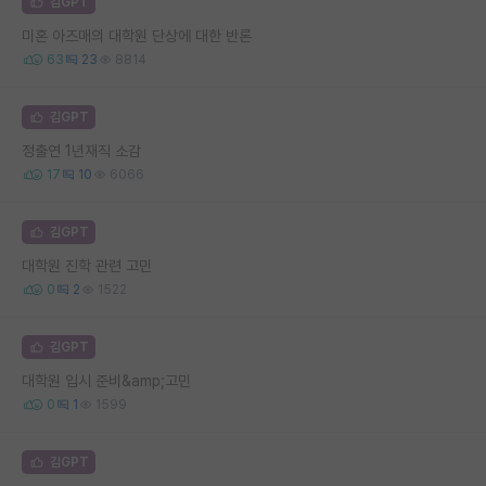
김GPT
미혼 아즈매의 대학원 단상에 대한 반론
63
23
8814
김GPT
정출연 1년재직 소감
17
10
6066
김GPT
대학원 진학 관련 고민
0
2
1522
김GPT
대학원 입시 준비&amp;고민
0
1
1599
김GPT