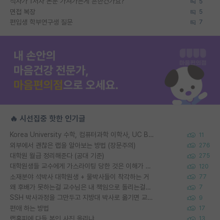
석사가 1저자 논문 가져가는게 흔한건가요?
5
면접 복장
5
편입생 학부연구생 질문
7
🔥 시선집중 핫한 인기글
Korea University 수학, 컴퓨터과학 이학사, UC Berkeley 산업공학 대학원 공학박사가 되는 것은 쉽지 않겠죠?
11
외부에서 괜찮은 랩을 알아보는 방법 (장문주의)
276
대학원 월급 정리해준다 (공대 기준)
275
대학원생들 교수에게 가스라이팅 당한 것은 이해가 갑니다. 안타깝네요.
120
소재분야 석박사 대학원생 + 물박사들이 착각하는 거
77
왜 후배가 못하는걸 교수님은 내 책임으로 돌리는걸까요?
7
SSH 박사과정을 그만두고 지방대 박사로 옮기면 교수의 꿈은 끝일까요?
9
편애 하는 방법
17
랩홈피에 다들 본인 사진 올리냐
13