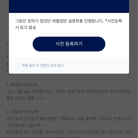
자유 게시판(아무개랩)
그동안 문의가 많았던 레벨업반 설명회를 진행합니다. *사전등록
미국 유학 게시판
시 링크 발송
미국 대학원 합격 후기 게시판
사전 등록하기
0. 주의사항
대학원생 모집 게시판
오로지 나의 경험에 한정된 이야기임. 편향된 이야기라고 너무 구박하지 말
아주시길 ㅠㅠ.
대학원 합격 후기 게시판
참고로 나는 과고 조졸 - 학부 4년 - 석사 2년 - 전문직 6년차 미혼이지만
하루 동안 이 컨텐츠 보지 않기
아즈매임
연구실(PI) 홍보 게시판
1. 학점과 연구능력
석박사 채용 정보 게시판
나는 나름 spk 숨마쿰이었고 석차는 상위 10% 내쯤이었는데 석사 2년동안
임용 정보 게시판
출판 한건도 못함 ㅠ.ㅠ
학부 인턴 게시판
2. 여유와 연구능력
석사 당시 부모님이 맨날 돈벌기 힘들다고 제발 공부좀 그만하고 돈벌어오라
취업 게시판
그러셨는데 그럴수록
뭔가 빨리 연구 성과를 내서 부모님, 그리고 내 자신에게 내가 연구라는 사치
임용 후기 게시판