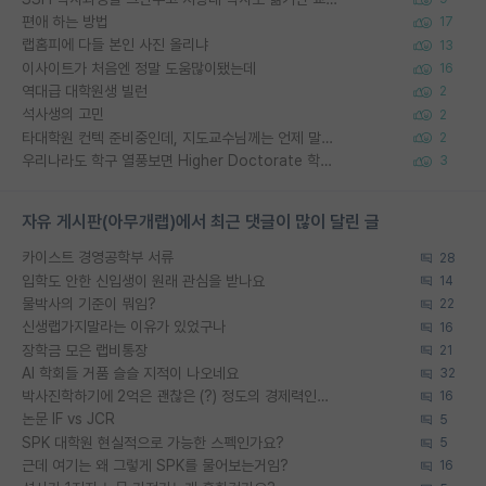
편애 하는 방법
17
랩홈피에 다들 본인 사진 올리냐
13
이사이트가 처음엔 정말 도움많이됐는데
16
역대급 대학원생 빌런
2
석사생의 고민
2
타대학원 컨텍 준비중인데, 지도교수님께는 언제 말씀드려야 할까요?
2
우리나라도 학구 열풍보면 Higher Doctorate 학위가 필요하다고 봅니다.
3
자유 게시판(아무개랩)에서 최근 댓글이 많이 달린 글
카이스트 경영공학부 서류
28
입학도 안한 신입생이 원래 관심을 받나요
14
물박사의 기준이 뭐임?
22
신생랩가지말라는 이유가 있었구나
16
장학금 모은 랩비통장
21
AI 학회들 거품 슬슬 지적이 나오네요
32
박사진학하기에 2억은 괜찮은 (?) 정도의 경제력인가요
16
논문 IF vs JCR
5
SPK 대학원 현실적으로 가능한 스펙인가요?
5
근데 여기는 왜 그렇게 SPK를 물어보는거임?
16