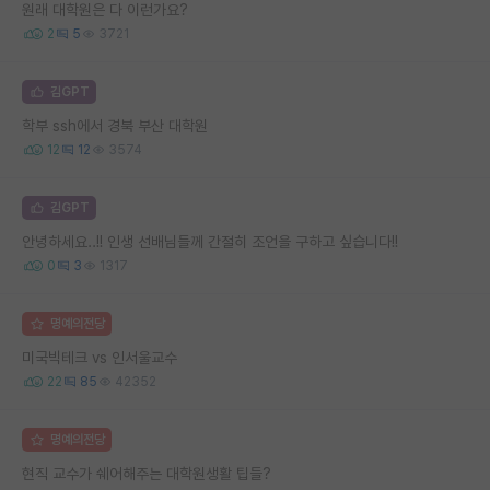
원래 대학원은 다 이런가요?
2
5
3721
김GPT
학부 ssh에서 경북 부산 대학원
12
12
3574
김GPT
안녕하세요..!! 인생 선배님들께 간절히 조언을 구하고 싶습니다!!
0
3
1317
명예의전당
미국빅테크 vs 인서울교수
22
85
42352
명예의전당
현직 교수가 쉐어해주는 대학원생활 팁들?