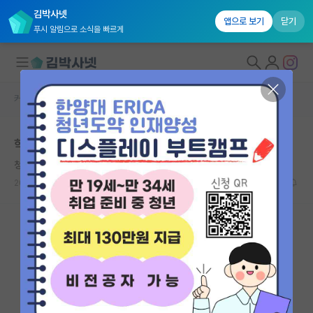
김박사넷
앱으로 보기
닫기
푸시 알림으로 소식을 빠르게
커뮤니티 홈
자유 게시판(아무개랩)
대학원생 모집
학벌이랑 학점 평가 부탁드려요
국내대학원 정보
청승맞은 데이비드 흄
연구실&오픈랩
2021.04.15
12
3400
커뮤니티
커뮤니티 홈
전체글보기
베스트 게시판
IF 명예의전당