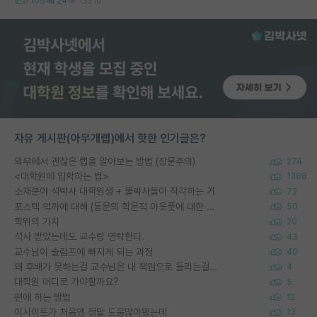
105
24
13210
자유 게시판(아무개랩)에서 핫한 인기글은?
외부에서 괜찮은 랩을 알아보는 방법 (장문주의)
274
<대학원에 입학하는 법>
1388
소재분야 석박사 대학원생 + 물박사들이 착각하는 거
72
포스텍 억까에 대해 (동문의 학문적 아웃풋에 대한 반박)
50
학위의 가치
20
석사 받았는데도 교수랑 연락한다.
43
교수님이 슬럼프에 빠지게 되는 과정
40
왜 후배가 못하는걸 교수님은 내 책임으로 돌리는걸까요?
4
대학원 어디로 가야할까요?
5
편애 하는 방법
12
이사이트가 처음엔 정말 도움많이됐는데
13