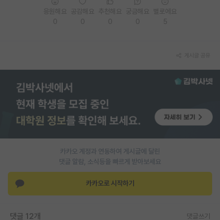
응원해요
공감해요
추천해요
궁금해요
별로에요
PI 전용 게시판
0
0
0
0
5
인문사회 계열 게시판
특수/전문대학원 게시판
게시글 공유
반도체/AI 게시판
장학금/장학생 게시판
학술 정보 게시판
홍보 게시판
카카오 계정과 연동하여 게시글에 달린
커리어
댓글 알람, 소식등을 빠르게 받아보세요
유학교육
카카오로 시작하기
이벤트
반도체 아카데미
댓글 12개
댓글쓰기