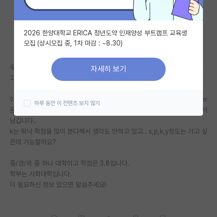
자유 게시판(아무개랩)
2026 한양대학교 ERICA 청년도약 인재양성 부트캠프 교육생
미국 유학 게시판
모집 (상시모집 중, 1차 마감 : ~8.30)
미국 대학원 합격 후기 게시판
우선 문과구요. 현재 공부하면서 데이터 분석 쪽으로 대학원 진학을 고려하
자세히 보기
대학원생 모집 게시판
고 있습니다.
대학원 합격 후기 게시판
아무래도 스펙에 관해 검색을 하다보면 이공계 출신에 대한 평가가 많아서ㅠ
하루 동안 이 컨텐츠 보지 않기
문과 출신 대학에서 이정도면 서류에서 짤릴 수준의 학벌은 아닐지 궁금해서
연구실(PI) 홍보 게시판
남깁니다..
k는 워낙 학점을 많이 본다해서 생각도 안하고 있고.. s,p,k,y정도는 가고 싶
석박사 채용 정보 게시판
은데 가능할까요?
임용 정보 게시판
중/경/외 중 하나 대학이고 학점은 3.8입니다.
학부 인턴 게시판
학부는 사회대학입니다.
더 필요하신 정보 있으면 말씀주세요!
취업 게시판
임용 후기 게시판