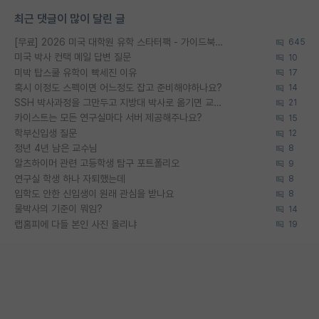
최근 댓글이 많이 달린 글
[무료] 2026 미국 대학원 유학 스타터팩 - 가이드북 & 합격자 컨택메일 템플릿
645
미국 박사 컨택 메일 답변 질문
10
미박 탑스쿨 유학이 빡세진 이유
17
혹시 이정도 스펙이면 어느정도 잡고 준비해야하나요?
14
SSH 박사과정을 그만두고 지방대 박사로 옮기면 교수의 꿈은 끝일까요?
21
카이스트는 모든 연구실마다 서버 제공해주나요?
15
학부신입생 질문
12
정년 4년 남은 교수님
8
알츠하이머 관련 고등학생 탐구 포트폴리오
9
연구실 학생 하나 자퇴했는데
8
입학도 안한 신입생이 원래 관심을 받나요
8
물박사의 기준이 뭐임?
14
랩홈피에 다들 본인 사진 올리냐
19