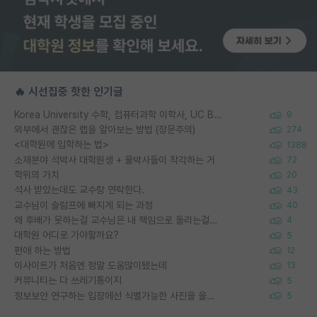
🔥 시선집중 핫한 인기글
Korea University 수학, 컴퓨터과학 이학사, UC Berkeley 산업공학 대학원 공학박사가 되는 것은 쉽지 않겠죠?
9
외부에서 괜찮은 랩을 알아보는 방법 (장문주의)
274
<대학원에 입학하는 법>
1388
소재분야 석박사 대학원생 + 물박사들이 착각하는 거
72
학위의 가치
20
석사 받았는데도 교수랑 연락한다.
43
교수님이 슬럼프에 빠지게 되는 과정
40
왜 후배가 못하는걸 교수님은 내 책임으로 돌리는걸까요?
4
대학원 어디로 가야할까요?
5
편애 하는 방법
12
이사이트가 처음엔 정말 도움많이됐는데
13
커뮤니티는 다 쓰레기통이지
5
정보보안 연구하는 입장에선 식별가능한 사진을 올리는건 비추이긴함
5