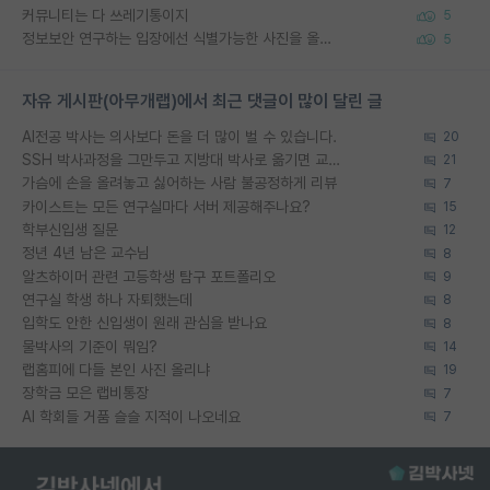
커뮤니티는 다 쓰레기통이지
5
정보보안 연구하는 입장에선 식별가능한 사진을 올리는건 비추이긴함
5
자유 게시판(아무개랩)에서 최근 댓글이 많이 달린 글
AI전공 박사는 의사보다 돈을 더 많이 벌 수 있습니다.
20
SSH 박사과정을 그만두고 지방대 박사로 옮기면 교수의 꿈은 끝일까요?
21
가슴에 손을 올려놓고 싫어하는 사람 불공정하게 리뷰
7
카이스트는 모든 연구실마다 서버 제공해주나요?
15
학부신입생 질문
12
정년 4년 남은 교수님
8
알츠하이머 관련 고등학생 탐구 포트폴리오
9
연구실 학생 하나 자퇴했는데
8
입학도 안한 신입생이 원래 관심을 받나요
8
물박사의 기준이 뭐임?
14
랩홈피에 다들 본인 사진 올리냐
19
장학금 모은 랩비통장
7
AI 학회들 거품 슬슬 지적이 나오네요
7