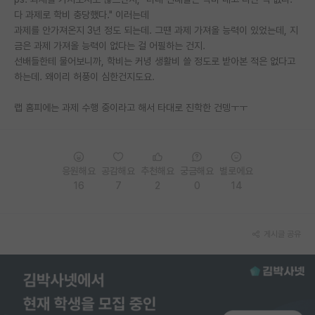
다 과제로 학비 충당했다." 이러는데
PI 전용 게시판
과제를 안가져온지 3년 정도 되는데. 그떈 과제 가져올 능력이 있었는데, 지
금은 과제 가져올 능력이 없다는 걸 어필하는 건지.
인문사회 계열 게시판
선배들한테 물어보니까, 학비는 커녕 생활비 쓸 정도로 받아본 적은 없다고
하는데. 왜이리 허풍이 심한건지도요.
특수/전문대학원 게시판
반도체/AI 게시판
랩 홈피에는 과제 수행 중이라고 해서 타대로 진학한 건뎅ㅜㅜ
장학금/장학생 게시판
학술 정보 게시판
응원해요
공감해요
추천해요
궁금해요
별로에요
16
7
2
0
14
홍보 게시판
커리어
게시글 공유
유학교육
이벤트
반도체 아카데미