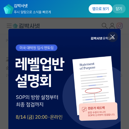
김박사넷
앱으로 보기
닫기
푸시 알림으로 소식을 빠르게
커뮤니티 홈
자유 게시판(아무개랩)
대학원생 모집
교수가 정말 바쁜 직업인가요?
국내대학원 정보
순수한 레프 톨스토이
연구실&오픈랩
2026.05.10
24
24523
커뮤니티
커뮤니티 홈
전체글보기
베스트 게시판
IF 명예의전당