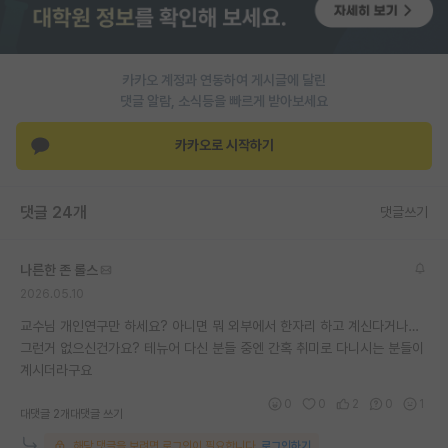
재팬라운지 🌸
카카오 계정과 연동하여 게시글에 달린
댓글 알람, 소식등을 빠르게 받아보세요
카카오로 시작하기
댓글 24개
댓글쓰기
나른한 존 롤스
2026.05.10
교수님 개인연구만 하세요? 아니면 뭐 외부에서 한자리 하고 계신다거나…
그런거 없으신건가요? 테뉴어 다신 분들 중엔 간혹 취미로 다니시는 분들이
계시더라구요
0
0
2
0
1
대댓글 2개
대댓글 쓰기
해당 댓글을 보려면 로그인이 필요합니다.
로그인하기