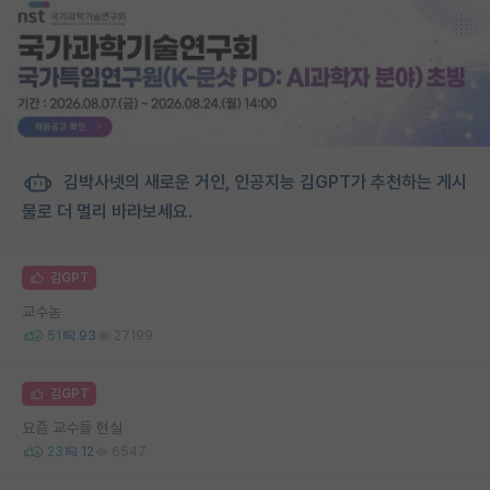
김박사넷의 새로운 거인, 인공지능 김GPT가 추천하는 게시
물로 더 멀리 바라보세요.
김GPT
교수놈
51
93
27199
김GPT
요즘 교수들 현실
23
12
6547