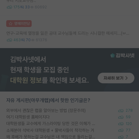
우리 지도교수님..
175
33
60692
명예의전당
연구-교육에 열정을 잃은 공대 교수님들께 드리는 시니컬한 메세지...(ㅂㄷㅂㄷ)
463
70
61376
자유 게시판(아무개랩)에서 핫한 인기글은?
외부에서 괜찮은 랩을 알아보는 방법 (장문주의)
278
여기 대학원생 홈페이지다
59
대학원생들 교수에게 가스라이팅 당한 것은 이해가 갑니다. 안타깝네요.
120
소재분야 석박사 대학원생 + 물박사들이 착각하는 거
77
왜 후배가 못하는걸 교수님은 내 책임으로 돌리는걸까요?
7