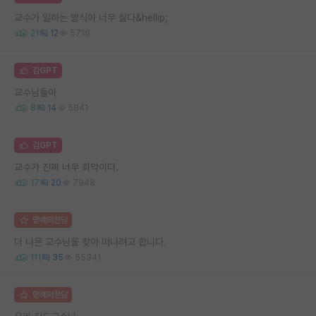
교수가 일하는 방식이 너무 싫다&hellip;
21
12
5716
김GPT
교수님들아
8
14
5841
김GPT
교수가 진짜 너무 최악이다.
17
20
7948
명예의전당
더 나은 교수님을 찾아 떠나려고 합니다.
111
35
55341
명예의전당