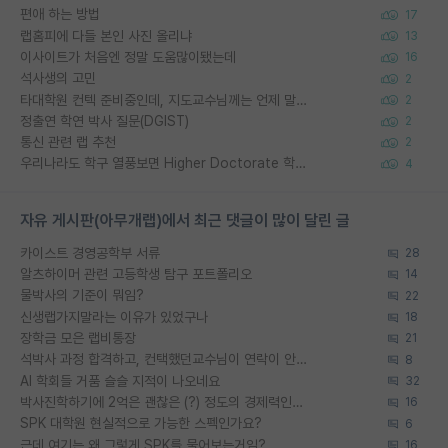
편애 하는 방법
17
랩홈피에 다들 본인 사진 올리냐
13
이사이트가 처음엔 정말 도움많이됐는데
16
석사생의 고민
2
타대학원 컨텍 준비중인데, 지도교수님께는 언제 말씀드려야 할까요?
2
정출연 학연 박사 질문(DGIST)
2
통신 관련 랩 추천
2
우리나라도 학구 열풍보면 Higher Doctorate 학위가 필요하다고 봅니다.
4
자유 게시판(아무개랩)에서 최근 댓글이 많이 달린 글
카이스트 경영공학부 서류
28
알츠하이머 관련 고등학생 탐구 포트폴리오
14
물박사의 기준이 뭐임?
22
신생랩가지말라는 이유가 있었구나
18
장학금 모은 랩비통장
21
석박사 과정 합격하고, 컨택했던교수님이 연락이 안됩니다...
8
AI 학회들 거품 슬슬 지적이 나오네요
32
박사진학하기에 2억은 괜찮은 (?) 정도의 경제력인가요
16
SPK 대학원 현실적으로 가능한 스펙인가요?
6
근데 여기는 왜 그렇게 SPK를 물어보는거임?
16