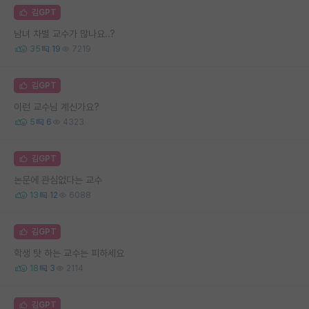
김GPT
남녀 차별 교수가 많나요..?
35
19
7219
김GPT
이런 교수님 계신가요?
5
6
4323
김GPT
논문에 관심없다는 교수
13
12
6088
김GPT
학생 탓 하는 교수는 피하세요
18
3
2114
김GPT