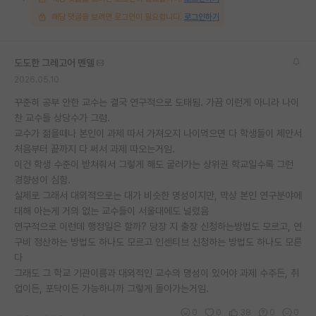
해당 댓글을 보려면 로그인이 필요합니다.
로그인하기
도도한 그레고어 멘델
2026.05.10
꾸준히 공부 안한 교수는 결국 연구적으로 도태됨. 가끔 이런게 아니라 나이
찬 교수들 상당수가 그럼.
교수가 젊을때나 본인이 과제 따서 가져오지 나이먹으면 다 학생들이 제안서
처음부터 끝까지 다 써서 과제 따오는거임.
이건 학생 수준이 받쳐줘서 그렇게 해도 굴러가는 상위권 학교일수록 그런
경향성이 심함.
실제로 그래서 대외적으로는 대가 비슷한 명성이지만, 막상 본인 연구분야에
대해 아는게 거의 없는 교수들이 서울대에도 널렸음
연구적으로 이런데 행정일은 할까? 당장 지 출장 신청하는방법도 모르고, 연
구비 정산하는 방법도 하나도 모르고 인센티브 신청하는 방법도 하나도 모른
다
그래도 그 학교 기관이름과 대외적인 교수의 명성이 있어야 과제 수주든, 취
업이든, 포닥이든 가능하니까 그렇게 돌아가는거임.
0
0
38
0
0