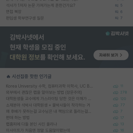
석사가 1저자 논문 가져가는게 흔한건가요?
5
면접 복장
6
편입생 학부연구생 질문
7
🔥 시선집중 핫한 인기글
Korea University 수학, 컴퓨터과학 이학사, UC Berkeley 산업공학 대학원 공학박사가 되는 것은 쉽지 않겠죠?
11
외부에서 괜찮은 랩을 알아보는 방법 (장문주의)
278
대학원생들 교수에게 가스라이팅 당한 것은 이해가 갑니다. 안타깝네요.
120
소재분야 석박사 대학원생 + 물박사들이 착각하는 거
77
왜 후배가 못하는걸 교수님은 내 책임으로 돌리는걸까요?
7
편애 하는 방법
17
랩홈피에 다들 본인 사진 올리냐
13
이사이트가 처음엔 정말 도움많이됐는데
16