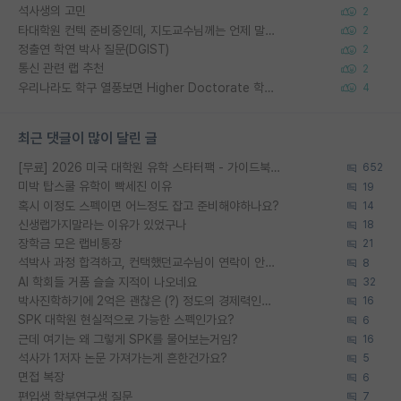
석사생의 고민
2
타대학원 컨텍 준비중인데, 지도교수님께는 언제 말씀드려야 할까요?
2
정출연 학연 박사 질문(DGIST)
2
통신 관련 랩 추천
2
우리나라도 학구 열풍보면 Higher Doctorate 학위가 필요하다고 봅니다.
4
최근 댓글이 많이 달린 글
[무료] 2026 미국 대학원 유학 스타터팩 - 가이드북 & 합격자 컨택메일 템플릿
652
미박 탑스쿨 유학이 빡세진 이유
19
혹시 이정도 스펙이면 어느정도 잡고 준비해야하나요?
14
신생랩가지말라는 이유가 있었구나
18
장학금 모은 랩비통장
21
석박사 과정 합격하고, 컨택했던교수님이 연락이 안됩니다...
8
AI 학회들 거품 슬슬 지적이 나오네요
32
박사진학하기에 2억은 괜찮은 (?) 정도의 경제력인가요
16
SPK 대학원 현실적으로 가능한 스펙인가요?
6
근데 여기는 왜 그렇게 SPK를 물어보는거임?
16
석사가 1저자 논문 가져가는게 흔한건가요?
5
면접 복장
6
편입생 학부연구생 질문
7