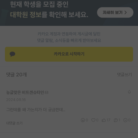
PI 전용 게시판
인문사회 계열 게시판
카카오 계정과 연동하여 게시글에 달린
특수/전문대학원 게시판
댓글 알람, 소식등을 빠르게 받아보세요
반도체/AI 게시판
카카오로 시작하기
장학금/장학생 게시판
학술 정보 게시판
댓글 20개
댓글쓰기
홍보 게시판
능글맞은 비트겐슈타인
커리어
2024.09.16
유학교육
그런데를 왜 가는지가 더 궁금한데..
이벤트
0
0
17
1
0
대댓글 쓰기
반도체 아카데미