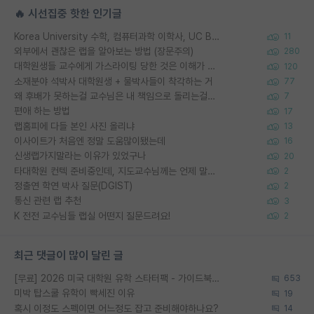
🔥 시선집중 핫한 인기글
Korea University 수학, 컴퓨터과학 이학사, UC Berkeley 산업공학 대학원 공학박사가 되는 것은 쉽지 않겠죠?
11
외부에서 괜찮은 랩을 알아보는 방법 (장문주의)
280
대학원생들 교수에게 가스라이팅 당한 것은 이해가 갑니다. 안타깝네요.
120
소재분야 석박사 대학원생 + 물박사들이 착각하는 거
77
왜 후배가 못하는걸 교수님은 내 책임으로 돌리는걸까요?
7
편애 하는 방법
17
랩홈피에 다들 본인 사진 올리냐
13
이사이트가 처음엔 정말 도움많이됐는데
16
신생랩가지말라는 이유가 있었구나
20
타대학원 컨텍 준비중인데, 지도교수님께는 언제 말씀드려야 할까요?
2
정출연 학연 박사 질문(DGIST)
2
통신 관련 랩 추천
3
K 전전 교수님들 랩실 어떤지 질문드려요!
2
최근 댓글이 많이 달린 글
[무료] 2026 미국 대학원 유학 스타터팩 - 가이드북 & 합격자 컨택메일 템플릿
653
미박 탑스쿨 유학이 빡세진 이유
19
혹시 이정도 스펙이면 어느정도 잡고 준비해야하나요?
14