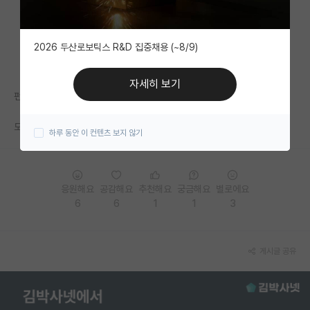
자유 게시판(아무개랩)
2026 두산로보틱스 R&D 집중채용 (~8/9)
미국 유학 게시판
미국 대학원 합격 후기 게시판
자세히 보기
펀딩0, 논문0, 대부분 박사5+년차
대학원생 모집 게시판
도대체가 뭐하는 인간이냐.
하루 동안 이 컨텐츠 보지 않기
대학원 합격 후기 게시판
연구실(PI) 홍보 게시판
응원해요
공감해요
추천해요
궁금해요
별로에요
석박사 채용 정보 게시판
6
6
1
1
3
임용 정보 게시판
학부 인턴 게시판
게시글 공유
취업 게시판
임용 후기 게시판