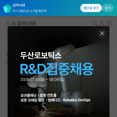
김박사넷
앱으로 보기
닫기
푸시 알림으로 소식을 빠르게
커뮤니티 홈
자유 게시판(아무개랩)
대학원생 모집
교수가 진짜 너무 최악이다.
국내대학원 정보
호탕한 노엄 촘스키
*
연구실&오픈랩
2024.09.16
20
7952
커뮤니티
커뮤니티 홈
전체글보기
베스트 게시판
IF 명예의전당