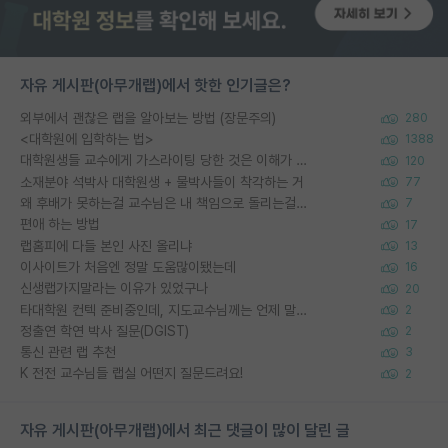
자유 게시판(아무개랩)에서 핫한 인기글은?
외부에서 괜찮은 랩을 알아보는 방법 (장문주의)
280
<대학원에 입학하는 법>
1388
대학원생들 교수에게 가스라이팅 당한 것은 이해가 갑니다. 안타깝네요.
120
소재분야 석박사 대학원생 + 물박사들이 착각하는 거
77
왜 후배가 못하는걸 교수님은 내 책임으로 돌리는걸까요?
7
편애 하는 방법
17
랩홈피에 다들 본인 사진 올리냐
13
이사이트가 처음엔 정말 도움많이됐는데
16
신생랩가지말라는 이유가 있었구나
20
타대학원 컨텍 준비중인데, 지도교수님께는 언제 말씀드려야 할까요?
2
정출연 학연 박사 질문(DGIST)
2
통신 관련 랩 추천
3
K 전전 교수님들 랩실 어떤지 질문드려요!
2
자유 게시판(아무개랩)에서 최근 댓글이 많이 달린 글