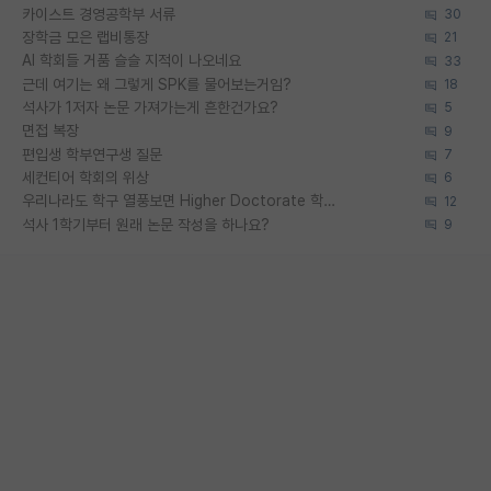
카이스트 경영공학부 서류
30
장학금 모은 랩비통장
21
AI 학회들 거품 슬슬 지적이 나오네요
33
근데 여기는 왜 그렇게 SPK를 물어보는거임?
18
석사가 1저자 논문 가져가는게 흔한건가요?
5
면접 복장
9
편입생 학부연구생 질문
7
세컨티어 학회의 위상
6
우리나라도 학구 열풍보면 Higher Doctorate 학위가 필요하다고 봅니다.
12
석사 1학기부터 원래 논문 작성을 하나요?
9