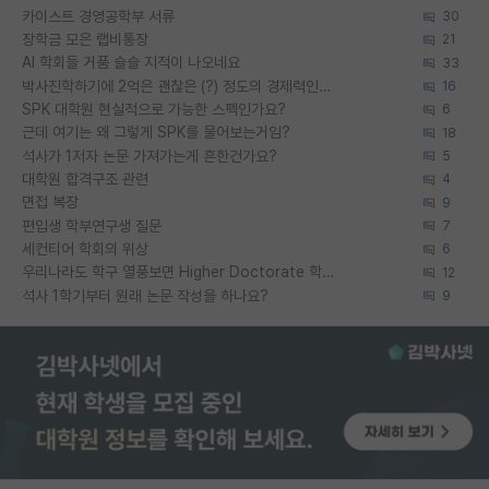
카이스트 경영공학부 서류
30
장학금 모은 랩비통장
21
AI 학회들 거품 슬슬 지적이 나오네요
33
박사진학하기에 2억은 괜찮은 (?) 정도의 경제력인가요
16
SPK 대학원 현실적으로 가능한 스펙인가요?
6
근데 여기는 왜 그렇게 SPK를 물어보는거임?
18
석사가 1저자 논문 가져가는게 흔한건가요?
5
대학원 합격구조 관련
4
면접 복장
9
편입생 학부연구생 질문
7
세컨티어 학회의 위상
6
우리나라도 학구 열풍보면 Higher Doctorate 학위가 필요하다고 봅니다.
12
석사 1학기부터 원래 논문 작성을 하나요?
9