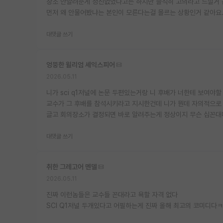
장소 안알려준게 정신없었다고는 하지만 솔직히 고의라고 느낄거 같
먼저 왜 안물어봤냐는 본인이 모른다는걸 몰르는 상황인거 같아요
대댓글 쓰기
엉뚱한 윌리엄 셰익스피어
2026.05.11
니가 sci q1저널에 논문 두편있는거랑 니 후배가 너한테 보여야할
교수가 그 후배를 참석시키라고 지시한건데 니가 뭔데 자의적으로 
글고 회의장소가 결정되면 바로 알려주는게 정상이지 무슨 십꼰대
대댓글 쓰기
취한 그레고어 멘델
2026.05.11
진짜 이런놈들은 교수들 꼰대라고 욕할 자격 없다
SCI Q1저널 두개있다고 어필하는게 진짜 올해 최고의 코미디다