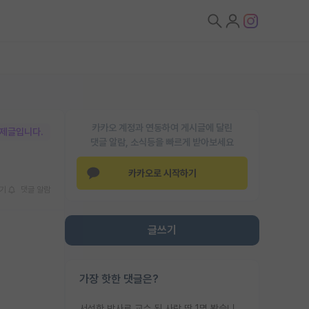
카카오 계정과 연동하여 게시글에 달린
박제글입니다.
댓글 알람, 소식등을 빠르게 받아보세요
카카오로 시작하기
기
댓글 알람
글쓰기
가장 핫한 댓글은?
서성한 박사로 교수 된 사람 딱 1명 봤습니다. 근데 지방대 박사로 교수된 거는 기적이 일어나야되요. 서성한 학부부터여도 빡센게 교수임용일텐데 지방대박사로 무슨 교수가 되나요...... 중소기업/중견기업 팀장급/연구소장급이나 될거 같네요.