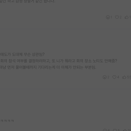
긴 하고 감정 상할거 같긴 합니다.
.
1
2
 태도가 도대체 무슨 상관임?
회의 참석 여부를 결정하려하고, 또 니가 뭐라고 회의 장소 노티도 안해줌?
마냥 먼저 물어볼때까지 기다리는게 더 이해가 안되는 부분임.
2
4
5
ㅋㅋㅋㅋㅋ
6
5
3