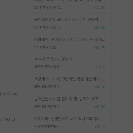
SSH 박사과정을 그만두고 지방대 박사로 옮기면 교수의 꿈은 끝일까요?
20
옮기시려면 미국박사로 가시는게 어떨까 싶네요. 교수가 꿈이면 미국박사 하고 미국교수 까지 같이 노리시는게 기회가 많지 않을까요?
SSH 박사과정을 그만두고 지방대 박사로 옮기면 교수의 꿈은 끝일까요?
10
지방대 이 단어가 진짜 너무 짜증나는데 지방대면 다 그냥 쓰레기인가요? 무슨 말 같지도 않은 댓글들이 있는건지??? 지방에도 충분히 좋은 대학 많고 충분히 잘하는 교수님들 많습니다 포항공대 4개 IST 대표 지거국들 여기 모두 다 지방에 있고 여기 출신들 중에 교수하는 분들 적지 않습니다 지거국 출신이 무슨 교수를 하냐?라고 생각할 사람들 많은데 상위 대표 지거국에 아웃라이어들 많습니다 결국 개인의 연구역량과 실적이 중요합니다 이 역량을 펼치는데 있어서 지도교수와의 합도 중요합니다. 그리고 경력이 필요하면 해외포닥까지 다녀오세요
SSH 박사과정을 그만두고 지방대 박사로 옮기면 교수의 꿈은 끝일까요?
16
ㅉㅉ왜 욕먹는지 알겠네
입학도 안한 신입생이 원래 관심을 받나요
9
서당개 개 ㅅㄲ도 3년이면 풍월 읊는데 박사 5년 이상 대리고 있으면서 물된건 교수 탓 맞는ㄱ게 거기가 서당이 아니란 소리임
물박사의 기준이 뭐임?
11
이후 알겠다고
능력없는박사 란 말이지 뭐. 능력이 뭐고 능력이 있다는게 뭔지는 사람마다 기준이 다르니까 얘기해봐야 서로 자기 기준만 얘기해서 논쟁이 끝이 안나고. 주위에서 능력있고 야심있는 신입생이 교수가 유의미한 피드백을 아예 안주면서 제대로된 과제에 참여해볼 기회도 제공하지 않고 잡일 뺑뺑이만 돌려서 맨날 단순작업만 하면서 밤새다가 눈빛이 점점 죽어가는걸 본 사람은 물박사는 교수탓이라고 하고, 교수는 이것저것 알려도 주고 기회도 주고 사수 동기 붙여주면서 어떻게든 끌고가려고 하는데 본인이 매일 뺀질거리면서 출근 하는둥마는둥 하다가 기껏 와서도 폰이나 쳐다보다가 실험 망치고 저녁약속있어서 먼저 가볼게요~ 하는걸 본 사람은 물박사는 본인탓이라고 함.
물박사의 기준이 뭐임?
13
가지마라. 신생랩이고 내가 석사 3학기차인데 최고참인데 나도 아무것도 모르는데 교수가 후배들 왜 논문 교육 안시키냐. 논문 왜 안 써오냐 닦달한다
디서 하시나
신생랩가지말라는 이유가 있었구나
12