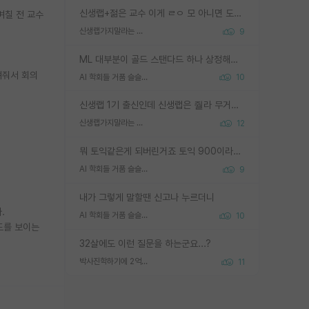
신생랩+젊은 교수 이게 ㄹㅇ 모 아니면 도인듯.
며칠 전 교수
신생랩가지말라는 이유가 있었구나
9
ML 대부분이 골드 스탠다드 하나 상정해놓고 (벤치마크 데이터셋이 여러 개면 여러 개 상정) 그거 얼마나 잘 맞추나 싸움임 가끔 번뜩이는 설계 철학을 보여주는 논문들도 있지만 대부분 그거 성적 얼마나 더 올리느라에 혈안이 되어 있는 측면이 잇음
려줘서 회의
AI 학회들 거품 슬슬 지적이 나오네요
10
신생랩 1기 출신인데 신생랩은 줠라 무거운 바벨 같은거임. 들면 대박인데 못들면 깔려 죽음. 아무도 알려주지 않는 환경에서 자생해야하지만, 일단 살아남았다면 그 어떤 사람보다 악착같고 생존력 높은 사람으로 거듭날 수 있음
신생랩가지말라는 이유가 있었구나
12
뭐 토익같은게 되버린거죠 토익 900이라고 영어잘하는건 아닙니다만 잘하는사람은 다 900을 넘는 그런
AI 학회들 거품 슬슬 지적이 나오네요
9
내가 그렇게 말할땐 신고나 누르더니
.
AI 학회들 거품 슬슬 지적이 나오네요
10
도를 보이는
32살에도 이런 질문을 하는군요...?
박사진학하기에 2억은 괜찮은 (?) 정도의 경제력인가요
11