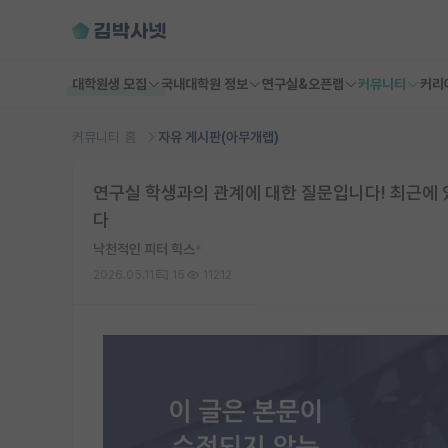
대학원생 모집
국내대학원 정보
연구실&오픈랩
커뮤니티
커리
커뮤니티 홈
자유 게시판(아무개랩)
연구실 학생과의 관계에 대한 질문입니다! 최근에 
다
낙천적인 피터 힉스
*
2026.05.11
15
11212