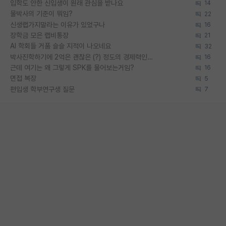
입학도 안한 신입생이 원래 관심을 받나요
14
물박사의 기준이 뭐임?
22
신생랩가지말라는 이유가 있었구나
16
장학금 모은 랩비통장
21
AI 학회들 거품 슬슬 지적이 나오네요
32
박사진학하기에 2억은 괜찮은 (?) 정도의 경제력인가요
16
근데 여기는 왜 그렇게 SPK를 물어보는거임?
16
면접 복장
5
편입생 학부연구생 질문
7