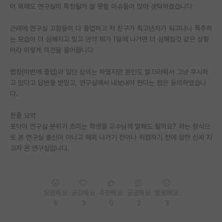
이 외에도 연구실이 특정될까 말 못할 이슈들이 많아 생략하겠습니다
재팬라운지 🌸
근래에 연구실 고참들이 다 졸업하고 저 친구가 최고년차가 되고나니 폭주하
는 모습이 더 심해지고 있고 만약 제가 1월에 나가면 더 심해질것 같은 상황
이라 이렇게 의견을 물어봅니다
랩장(이번에 졸업)과 일단 상의는 하였지만 본인도 껄끄러워서 그냥 무시하
고 있다고 답변을 받았고, 연구실에서 내보내야 한다는 점은 동의하였습니
다.
한줄 요약
포닥이 연구실 분위기 흐리는 학생을 교수님께 말해도 될까요? 저는 정식으
로 본 연구실 출신이 아니고 해외 나가기 전이나 취업하기 전에 잠깐 신세 지
고자 온 연구실입니다.
응원해요
공감해요
추천해요
궁금해요
별로에요
5
3
0
2
3