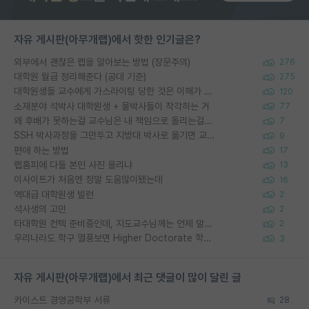
자유 게시판(아무개랩)에서 핫한 인기글은?
외부에서 괜찮은 랩을 알아보는 방법 (장문주의)
276
대학원 월급 정리해준다 (공대 기준)
275
대학원생들 교수에게 가스라이팅 당한 것은 이해가 갑니다. 안타깝네요.
120
소재분야 석박사 대학원생 + 물박사들이 착각하는 거
77
왜 후배가 못하는걸 교수님은 내 책임으로 돌리는걸까요?
7
SSH 박사과정을 그만두고 지방대 박사로 옮기면 교수의 꿈은 끝일까요?
9
편애 하는 방법
17
랩홈피에 다들 본인 사진 올리냐
13
이사이트가 처음엔 정말 도움많이됐는데
16
역대급 대학원생 빌런
2
석사생의 고민
2
타대학원 컨텍 준비중인데, 지도교수님께는 언제 말씀드려야 할까요?
2
우리나라도 학구 열풍보면 Higher Doctorate 학위가 필요하다고 봅니다.
3
자유 게시판(아무개랩)에서 최근 댓글이 많이 달린 글
카이스트 경영공학부 서류
28