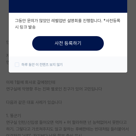
자유 게시판(아무개랩)
그동안 문의가 많았던 레벨업반 설명회를 진행합니다. *사전등록
미국 유학 게시판
시 링크 발송
미국 대학원 합격 후기 게시판
안녕하세요
사전 등록하기
대학원생 모집 게시판
저는 본 연구실 출신이 아니고 11개월정도 한 포닥인데
대학원 합격 후기 게시판
연구실에 악영향 주는 친구를 교수님께 말해도 될까요..?
하루 동안 이 컨텐츠 보지 않기
연구실(PI) 홍보 게시판
이제 1월에 회사로 갈예정인데
석박사 채용 정보 게시판
연구실에 악영향 주는 진짜 별로인 친구가 있어 고민입니다
임용 정보 게시판
다음과 같은 대표 사례가 있습니다
학부 인턴 게시판
1. 똥군기
취업 게시판
연구실 인턴/신입생 들어오면 억까 + 머 할라하면 넌 능력없어서 못한다고
하기. 그렇다고 가르쳐주지도 않고 잘하는 후배한테는 빈대처럼 들러붙어서
임용 후기 게시판
이것저것 '시킴'. 자기보다 낮은 학부 출신 무시