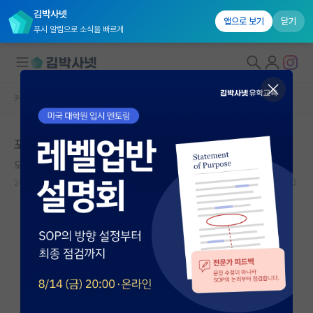
김박사넷
앱으로 보기
닫기
푸시 알림으로 소식을 빠르게
커뮤니티 홈
자유 게시판(아무개랩)
대학원생 모집
포닥인데 연구실 분위기 흐리는 인원
국내대학원 정보
도도한 갈릴레오 갈릴레이
연구실&오픈랩
2023.12.25
20
6556
커뮤니티
커뮤니티 홈
전체글보기
베스트 게시판
IF 명예의전당