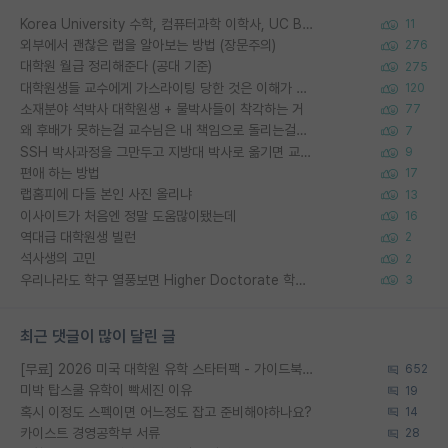
Korea University 수학, 컴퓨터과학 이학사, UC Berkeley 산업공학 대학원 공학박사가 되는 것은 쉽지 않겠죠?
11
외부에서 괜찮은 랩을 알아보는 방법 (장문주의)
276
대학원 월급 정리해준다 (공대 기준)
275
대학원생들 교수에게 가스라이팅 당한 것은 이해가 갑니다. 안타깝네요.
120
소재분야 석박사 대학원생 + 물박사들이 착각하는 거
77
왜 후배가 못하는걸 교수님은 내 책임으로 돌리는걸까요?
7
SSH 박사과정을 그만두고 지방대 박사로 옮기면 교수의 꿈은 끝일까요?
9
편애 하는 방법
17
랩홈피에 다들 본인 사진 올리냐
13
이사이트가 처음엔 정말 도움많이됐는데
16
역대급 대학원생 빌런
2
석사생의 고민
2
우리나라도 학구 열풍보면 Higher Doctorate 학위가 필요하다고 봅니다.
3
최근 댓글이 많이 달린 글
[무료] 2026 미국 대학원 유학 스타터팩 - 가이드북 & 합격자 컨택메일 템플릿
652
미박 탑스쿨 유학이 빡세진 이유
19
혹시 이정도 스펙이면 어느정도 잡고 준비해야하나요?
14
카이스트 경영공학부 서류
28