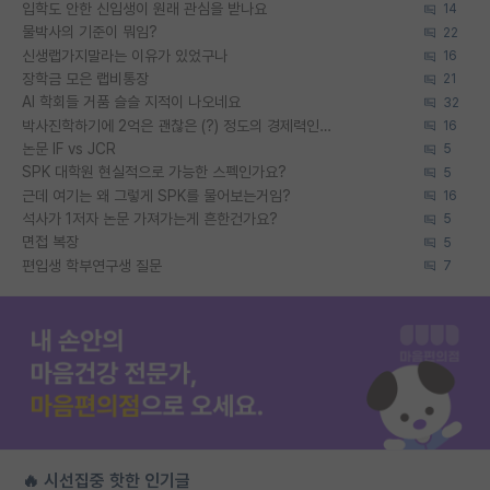
입학도 안한 신입생이 원래 관심을 받나요
14
물박사의 기준이 뭐임?
22
신생랩가지말라는 이유가 있었구나
16
장학금 모은 랩비통장
21
AI 학회들 거품 슬슬 지적이 나오네요
32
박사진학하기에 2억은 괜찮은 (?) 정도의 경제력인가요
16
논문 IF vs JCR
5
SPK 대학원 현실적으로 가능한 스펙인가요?
5
근데 여기는 왜 그렇게 SPK를 물어보는거임?
16
석사가 1저자 논문 가져가는게 흔한건가요?
5
면접 복장
5
편입생 학부연구생 질문
7
🔥 시선집중 핫한 인기글