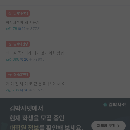
명예의전당
박사과정이 왜 힘든가
78
14
37721
명예의전당
연구실 뚝딱이가 되지 않기 위한 방법
398
20
79895
명예의전당
개 미 친 싸 이 코 같 은 리 뷰 어 새 X
203
36
33578