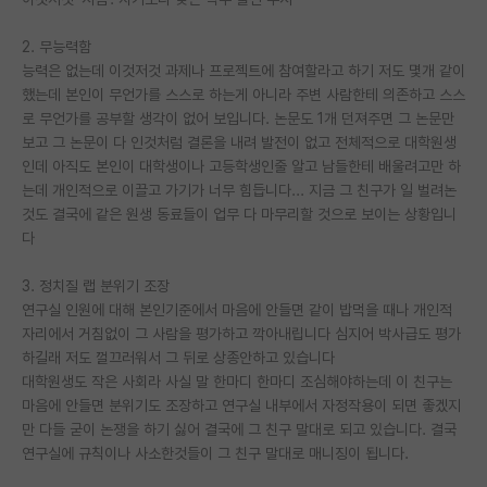
PI 전용 게시판
2. 무능력함
능력은 없는데 이것저것 과제나 프로젝트에 참여할라고 하기 저도 몇개 같이
인문사회 계열 게시판
했는데 본인이 무언가를 스스로 하는게 아니라 주변 사람한테 의존하고 스스
로 무언가를 공부할 생각이 없어 보입니다. 논문도 1개 던져주면 그 논문만
특수/전문대학원 게시판
보고 그 논문이 다 인것처럼 결론을 내려 발전이 없고 전체적으로 대학원생
반도체/AI 게시판
인데 아직도 본인이 대학생이나 고등학생인줄 알고 남들한테 배울려고만 하
는데 개인적으로 이끌고 가기가 너무 힘듭니다... 지금 그 친구가 일 벌려논
장학금/장학생 게시판
것도 결국에 같은 원생 동료들이 업무 다 마무리할 것으로 보이는 상황입니
다
학술 정보 게시판
3. 정치질 랩 분위기 조장
홍보 게시판
연구실 인원에 대해 본인기준에서 마음에 안들면 같이 밥먹을 때나 개인적
자리에서 거침없이 그 사람을 평가하고 깍아내립니다 심지어 박사급도 평가
커리어
하길래 저도 껄끄러워서 그 뒤로 상종안하고 있습니다
유학교육
대학원생도 작은 사회라 사실 말 한마디 한마디 조심해야하는데 이 친구는
마음에 안들면 분위기도 조장하고 연구실 내부에서 자정작용이 되면 좋겠지
이벤트
만 다들 굳이 논쟁을 하기 싫어 결국에 그 친구 말대로 되고 있습니다. 결국
연구실에 규칙이나 사소한것들이 그 친구 말대로 매니징이 됩니다.
반도체 아카데미