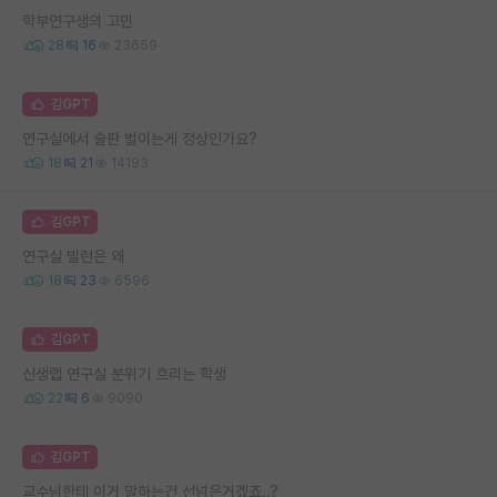
학부연구생의 고민
28
16
23659
김GPT
연구실에서 술판 벌이는게 정상인가요?
18
21
14193
김GPT
연구실 빌런은 왜
18
23
6596
김GPT
신생랩 연구실 분위기 흐리는 학생
22
6
9090
김GPT
교수님한테 이거 말하는건 선넘은거겠죠..?