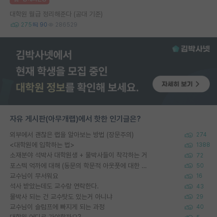
대학원 월급 정리해준다 (공대 기준)
275
90
286529
자유 게시판(아무개랩)에서 핫한 인기글은?
외부에서 괜찮은 랩을 알아보는 방법 (장문주의)
274
<대학원에 입학하는 법>
1388
소재분야 석박사 대학원생 + 물박사들이 착각하는 거
72
포스텍 억까에 대해 (동문의 학문적 아웃풋에 대한 반박)
50
교수님이 무서워요
16
석사 받았는데도 교수랑 연락한다.
43
물박사 되는 건 교수탓도 있는거 아니냐
29
교수님이 슬럼프에 빠지게 되는 과정
40