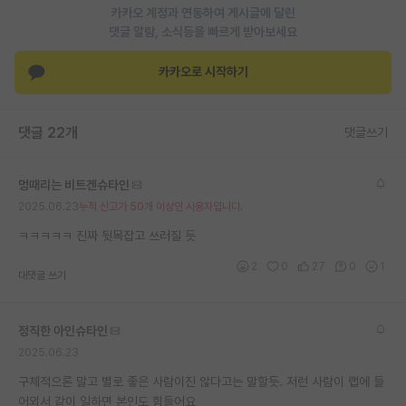
카카오 계정과 연동하여 게시글에 달린
재팬라운지 🌸
댓글 알람, 소식등을 빠르게 받아보세요
카카오로 시작하기
댓글 22개
댓글쓰기
멍때리는 비트겐슈타인
2025.06.23
누적 신고가 50개 이상인 사용자입니다.
ㅋㅋㅋㅋㅋ 진짜 뒷목잡고 쓰러질 듯
2
0
27
0
1
대댓글 쓰기
정직한 아인슈타인
2025.06.23
구체적으론 말고 별로 좋은 사람이진 않다고는 말할듯. 저런 사람이 랩에 들
어외서 같이 일하면 본인도 힘들어요