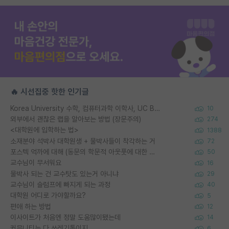
🔥 시선집중 핫한 인기글
Korea University 수학, 컴퓨터과학 이학사, UC Berkeley 산업공학 대학원 공학박사가 되는 것은 쉽지 않겠죠?
10
외부에서 괜찮은 랩을 알아보는 방법 (장문주의)
274
<대학원에 입학하는 법>
1388
소재분야 석박사 대학원생 + 물박사들이 착각하는 거
72
포스텍 억까에 대해 (동문의 학문적 아웃풋에 대한 반박)
50
교수님이 무서워요
16
물박사 되는 건 교수탓도 있는거 아니냐
29
교수님이 슬럼프에 빠지게 되는 과정
40
대학원 어디로 가야할까요?
5
편애 하는 방법
12
이사이트가 처음엔 정말 도움많이됐는데
14
커뮤니티는 다 쓰레기통이지
6