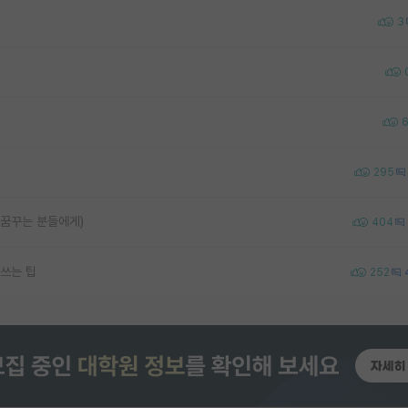
3
295
 꿈꾸는 분들에게)
404
쓰는 팁
252