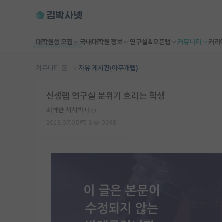
대학원생 모집
국내대학원 정보
연구실&오픈랩
커뮤니티
커리
커뮤니티 홈
자유 게시판(아무개랩)
신생랩 연구실 분위기 흐리는 학생
쇠약한 척척박사
2023.07.05
6
9088