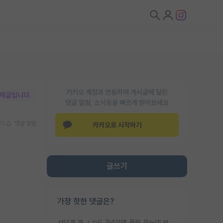
카카오 계정과 연동하여 게시글에 달린
박제글입니다.
댓글 알람, 소식등을 빠르게 받아보세요
기
댓글 알람
카카오로 시작하기
글쓰기
가장 핫한 댓글은?
서당개 개 ㅅㄲ도 3년이면 풍월 읊는데 박사 5년 이상 대리고 있으면서 물된건 교수 탓 맞는ㄱ게 거기가 서당이 아니란 소리임