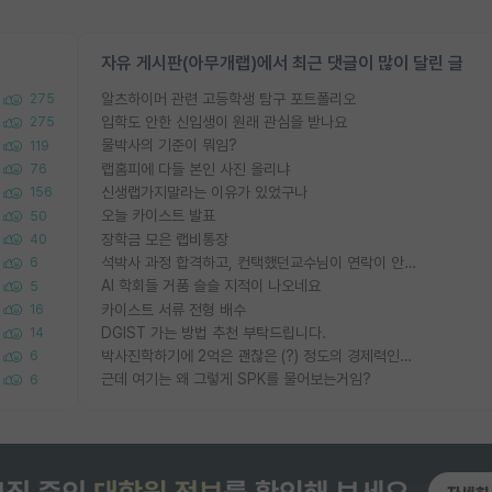
자유 게시판(아무개랩)에서 최근 댓글이 많이 달린 글
알츠하이머 관련 고등학생 탐구 포트폴리오
275
입학도 안한 신입생이 원래 관심을 받나요
275
물박사의 기준이 뭐임?
119
랩홈피에 다들 본인 사진 올리냐
76
신생랩가지말라는 이유가 있었구나
156
오늘 카이스트 발표
50
장학금 모은 랩비통장
40
석박사 과정 합격하고, 컨택했던교수님이 연락이 안됩니다...
6
AI 학회들 거품 슬슬 지적이 나오네요
5
카이스트 서류 전형 배수
16
DGIST 가는 방법 추천 부탁드립니다.
14
박사진학하기에 2억은 괜찮은 (?) 정도의 경제력인가요
6
근데 여기는 왜 그렇게 SPK를 물어보는거임?
6