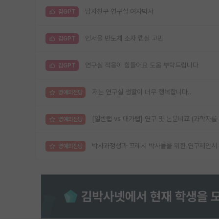
남자친구 연구실 여자박사
김GPT
인서울 반도체 소자 랩실 고민
김GPT
연구실 적응이 힘들어요 도움 부탁드립니다
김GPT
저는 연구실 생활이 너무 행복합니다..
명예의전당
[일반랩 vs 대가랩] 연구 및 논문비교 (과학자를
명예의전당
박사과정생과 프레시 박사들을 위한 연구제안서 
명예의전당