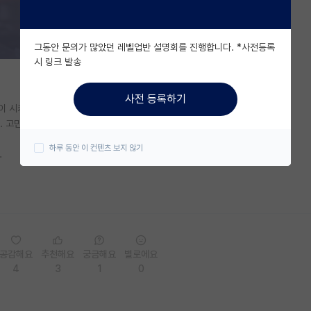
그동안 문의가 많았던 레벨업반 설명회를 진행합니다. *사전등록
시 링크 발송
사전 등록하기
이 시키는 일 외에는 스스로 하지도 않고....
. 고민이 많습니다.
하루 동안 이 컨텐츠 보지 않기
.
공감해요
추천해요
궁금해요
별로에요
4
3
1
0