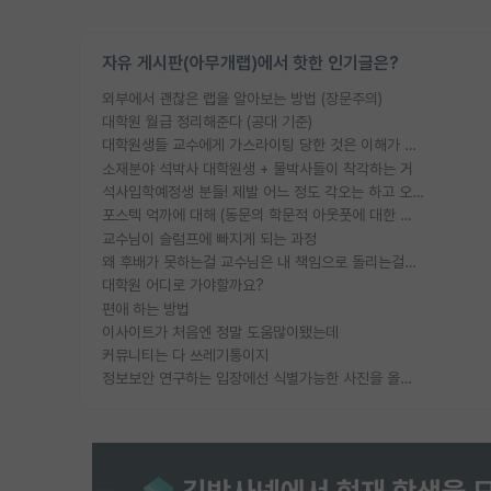
자유 게시판(아무개랩)에서 핫한 인기글은?
외부에서 괜찮은 랩을 알아보는 방법 (장문주의)
대학원 월급 정리해준다 (공대 기준)
대학원생들 교수에게 가스라이팅 당한 것은 이해가 갑니다. 안타깝네요.
소재분야 석박사 대학원생 + 물박사들이 착각하는 거
석사입학예정생 분들! 제발 어느 정도 각오는 하고 오세요.
포스텍 억까에 대해 (동문의 학문적 아웃풋에 대한 반박)
교수님이 슬럼프에 빠지게 되는 과정
왜 후배가 못하는걸 교수님은 내 책임으로 돌리는걸까요?
대학원 어디로 가야할까요?
편애 하는 방법
이사이트가 처음엔 정말 도움많이됐는데
커뮤니티는 다 쓰레기통이지
정보보안 연구하는 입장에선 식별가능한 사진을 올리는건 비추이긴함