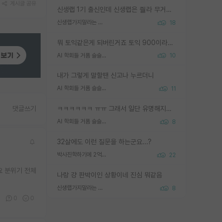
게시글 공유
신생랩 1기 출신인데 신생랩은 줠라 무거운 바벨 같은거임. 들면 대박인데 못들면 깔려 죽음. 아무도 알려주지 않는 환경에서 자생해야하지만, 일단 살아남았다면 그 어떤 사람보다 악착같고 생존력 높은 사람으로 거듭날 수 있음
신생랩가지말라는 이유가 있었구나
18
뭐 토익같은게 되버린거죠 토익 900이라고 영어잘하는건 아닙니다만 잘하는사람은 다 900을 넘는 그런
AI 학회들 거품 슬슬 지적이 나오네요
10
내가 그렇게 말할땐 신고나 누르더니
AI 학회들 거품 슬슬 지적이 나오네요
11
ㅋㅋㅋㅋㅋㅋ ㅠㅠ 그래서 일단 유명해지는게 중요한거같습니다
댓글쓰기
AI 학회들 거품 슬슬 지적이 나오네요
8
32살에도 이런 질문을 하는군요...?
박사진학하기에 2억은 괜찮은 (?) 정도의 경제력인가요
22
요 분위기 전체
나랑 걍 판박이인 상황이네 진심 뭐같음
신생랩가지말라는 이유가 있었구나
8
0
0
0