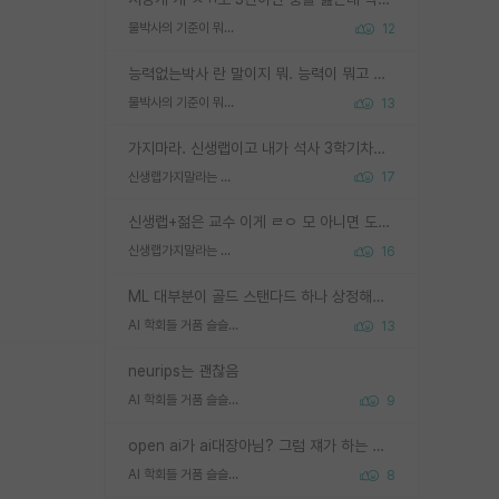
물박사의 기준이 뭐임?
12
능력없는박사 란 말이지 뭐. 능력이 뭐고 능력이 있다는게 뭔지는 사람마다 기준이 다르니까 얘기해봐야 서로 자기 기준만 얘기해서 논쟁이 끝이 안나고. 주위에서 능력있고 야심있는 신입생이 교수가 유의미한 피드백을 아예 안주면서 제대로된 과제에 참여해볼 기회도 제공하지 않고 잡일 뺑뺑이만 돌려서 맨날 단순작업만 하면서 밤새다가 눈빛이 점점 죽어가는걸 본 사람은 물박사는 교수탓이라고 하고, 교수는 이것저것 알려도 주고 기회도 주고 사수 동기 붙여주면서 어떻게든 끌고가려고 하는데 본인이 매일 뺀질거리면서 출근 하는둥마는둥 하다가 기껏 와서도 폰이나 쳐다보다가 실험 망치고 저녁약속있어서 먼저 가볼게요~ 하는걸 본 사람은 물박사는 본인탓이라고 함.
물박사의 기준이 뭐임?
13
가지마라. 신생랩이고 내가 석사 3학기차인데 최고참인데 나도 아무것도 모르는데 교수가 후배들 왜 논문 교육 안시키냐. 논문 왜 안 써오냐 닦달한다
신생랩가지말라는 이유가 있었구나
17
신생랩+젊은 교수 이게 ㄹㅇ 모 아니면 도인듯.
신생랩가지말라는 이유가 있었구나
16
ML 대부분이 골드 스탠다드 하나 상정해놓고 (벤치마크 데이터셋이 여러 개면 여러 개 상정) 그거 얼마나 잘 맞추나 싸움임 가끔 번뜩이는 설계 철학을 보여주는 논문들도 있지만 대부분 그거 성적 얼마나 더 올리느라에 혈안이 되어 있는 측면이 잇음
AI 학회들 거품 슬슬 지적이 나오네요
13
neurips는 괜찮음
AI 학회들 거품 슬슬 지적이 나오네요
9
open ai가 ai대장아님? 그럼 쟤가 하는 말이 다 맞겠네
AI 학회들 거품 슬슬 지적이 나오네요
8