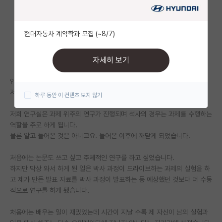
자유 게시판(아무개랩)
현대자동차 계약학과 모집 (~8/7)
미국 유학 게시판
미국 대학원 합격 후기 게시판
자세히 보기
대학원생 모집 게시판
안녕하세요.
저는 공정 연구실에서 석사를 하고 있고 곧 졸업을 앞둔 학생입니다.
하루 동안 이 컨텐츠 보지 않기
대학원 합격 후기 게시판
저희 연구실은 과제 위주의 연구가 진행되며 석사의 경우는 과제를 수행하는
연구실(PI) 홍보 게시판
역할을 주로 하게 됩니다.
물론 알고 들어온 것은 아니고요. 들어온 이후에 깨닫게 되었습니다.
석박사 채용 정보 게시판
처음에는 논문도 쓰고 싶고 주체적인 연구를 하고 싶었습니다.
임용 정보 게시판
하지만 막상 와서 하게 된 일은 박사 과정이 드라이브하는 과제의 실험을 하
학부 인턴 게시판
고 제가 만든 발표 자료를 박사 과정이 발표하는 등 예상했던 것보다 더 수동
적으로 연구를 하게 됐습니다.
취업 게시판
처음에는 배우는 일이 재밌었는데 시간이 지날 수록 제 자신이 남의 실험과
임용 후기 게시판