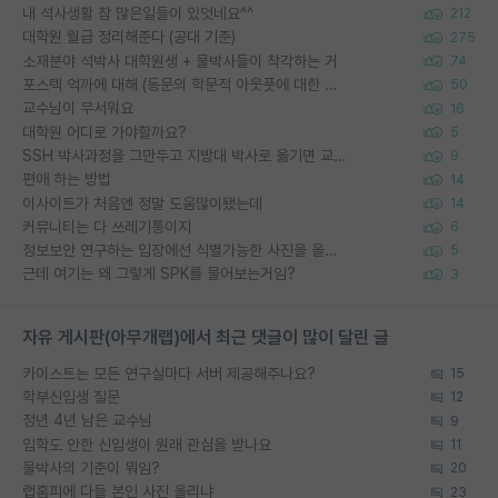
내 석사생활 참 많은일들이 있엇네요^^
212
대학원 월급 정리해준다 (공대 기준)
275
소재분야 석박사 대학원생 + 물박사들이 착각하는 거
74
포스텍 억까에 대해 (동문의 학문적 아웃풋에 대한 반박)
50
교수님이 무서워요
16
대학원 어디로 가야할까요?
5
SSH 박사과정을 그만두고 지방대 박사로 옮기면 교수의 꿈은 끝일까요?
9
편애 하는 방법
14
이사이트가 처음엔 정말 도움많이됐는데
14
커뮤니티는 다 쓰레기통이지
6
정보보안 연구하는 입장에선 식별가능한 사진을 올리는건 비추이긴함
5
근데 여기는 왜 그렇게 SPK를 물어보는거임?
3
자유 게시판(아무개랩)에서 최근 댓글이 많이 달린 글
카이스트는 모든 연구실마다 서버 제공해주나요?
15
학부신입생 질문
12
정년 4년 남은 교수님
9
입학도 안한 신입생이 원래 관심을 받나요
11
물박사의 기준이 뭐임?
20
랩홈피에 다들 본인 사진 올리냐
23