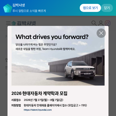
김박사넷
앱으로 보기
닫기
푸시 알림으로 소식을 빠르게
커뮤니티 홈
자유 게시판(아무개랩)
대학원생 모집
본문이 수정되지 않는 박제글입니다.
국내대학원 정보
연구실 분위기에 지쳤습니다.
연구실&오픈랩
깐깐한 버트런드 러셀
커뮤니티
2024.12.04
20
13352
커뮤니티 홈
전체글보기
베스트 게시판
IF 명예의전당