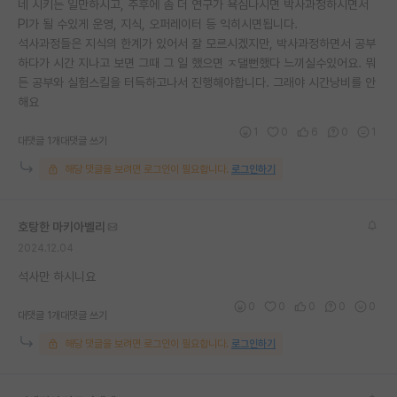
네 시키는 일만하시고, 추후에 좀 더 연구가 욕심나시면 박사과정하시면서
PI가 될 수있게 운영, 지식, 오퍼레이터 등 익히시면됩니다.
석사과정들은 지식의 한계가 있어서 잘 모르시겠지만, 박사과정하면서 공부
하다가 시간 지나고 보면 그때 그 일 했으면 ㅈ댈뻔했다 느끼실수있어요. 뭐
든 공부와 실험스킬을 터득하고나서 진행해야합니다. 그래야 시간낭비를 안
해요
1
0
6
0
1
대댓글 1개
대댓글 쓰기
해당 댓글을 보려면 로그인이 필요합니다.
로그인하기
호탕한 마키아벨리
2024.12.04
석사만 하시니요
0
0
0
0
0
대댓글 1개
대댓글 쓰기
해당 댓글을 보려면 로그인이 필요합니다.
로그인하기