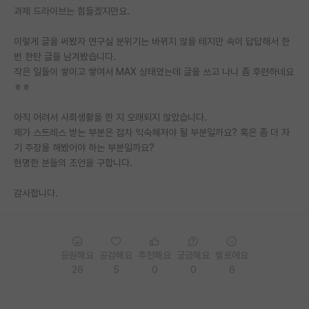
과제 드라이브는 힘들겠지만요.
재팬라운지 🌸
이렇게 글을 써봤자 연구실 분위기는 바뀌지 않을 테지만 속이 답답해서 한
번 한탄 글을 남겨봤습니다.
작은 일들이 쌓이고 쌓여서 MAX 상태였는데 글을 쓰고 나니 좀 후련하네요
ㅎㅎ
아직 어려서 사회생활을 한 지 오래되지 않았습니다.
제가 스트레스 받는 부분은 점차 익숙해져야 될 부분일까요? 혹은 좀 더 자
기 주장을 해봤어야 하는 부분일까요?
현명한 분들의 조언을 구합니다.
감사합니다.
응원해요
공감해요
추천해요
궁금해요
별로에요
26
5
0
0
6