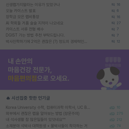
신생랩가지말라는 이유가 있었구나
16
오늘 카이스트 발표
6
장학금 모은 랩비통장
16
AI 학회들 거품 슬슬 지적이 나오네요
27
카이스트 서류 전형 배수
7
DGIST 가는 방법 추천 부탁드립니다.
7
박사진학하기에 2억은 괜찮은 (?) 정도의 경제력인가요
12
🔥 시선집중 핫한 인기글
Korea University 수학, 컴퓨터과학 이학사, UC Berkeley 산업공학 대학원 공학박사가 되는 것은 쉽지 않겠죠?
10
외부에서 괜찮은 랩을 알아보는 방법 (장문주의)
275
내 석사생활 참 많은일들이 있엇네요^^
212
소재분야 석박사 대학원생 + 물박사들이 착각하는 거
74