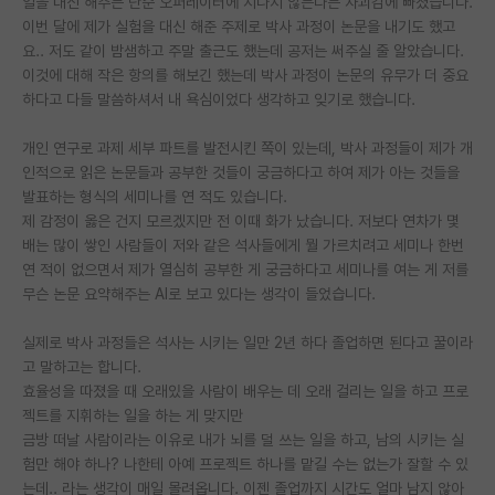
일을 대신 해주는 단순 오퍼레이터에 지나지 않는다는 자괴감에 빠졌습니다.
이번 달에 제가 실험을 대신 해준 주제로 박사 과정이 논문을 내기도 했고
PI 전용 게시판
요.. 저도 같이 밤샘하고 주말 출근도 했는데 공저는 써주실 줄 알았습니다.
이것에 대해 작은 항의를 해보긴 했는데 박사 과정이 논문의 유무가 더 중요
인문사회 계열 게시판
하다고 다들 말씀하셔서 내 욕심이었다 생각하고 잊기로 했습니다.
특수/전문대학원 게시판
개인 연구로 과제 세부 파트를 발전시킨 쪽이 있는데, 박사 과정들이 제가 개
반도체/AI 게시판
인적으로 읽은 논문들과 공부한 것들이 궁금하다고 하여 제가 아는 것들을
발표하는 형식의 세미나를 연 적도 있습니다.
장학금/장학생 게시판
제 감정이 옳은 건지 모르겠지만 전 이때 화가 났습니다. 저보다 연차가 몇
배는 많이 쌓인 사람들이 저와 같은 석사들에게 뭘 가르치려고 세미나 한번
학술 정보 게시판
연 적이 없으면서 제가 열심히 공부한 게 궁금하다고 세미나를 여는 게 저를
무슨 논문 요약해주는 AI로 보고 있다는 생각이 들었습니다.
홍보 게시판
실제로 박사 과정들은 석사는 시키는 일만 2년 하다 졸업하면 된다고 꿀이라
커리어
고 말하고는 합니다.
유학교육
효율성을 따졌을 때 오래있을 사람이 배우는 데 오래 걸리는 일을 하고 프로
젝트를 지휘하는 일을 하는 게 맞지만
이벤트
금방 떠날 사람이라는 이유로 내가 뇌를 덜 쓰는 일을 하고, 남의 시키는 실
험만 해야 하나? 나한테 아예 프로젝트 하나를 맡길 수는 없는가 잘할 수 있
반도체 아카데미
는데.. 라는 생각이 매일 몰려옵니다. 이젠 졸업까지 시간도 얼마 남지 않아