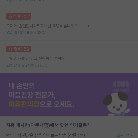
명예의전당
드디어 졸업합니다!! 교수님 마땅하십니까? ㅋㅋㅋㅋ
162
48
33834
명예의전당
무엇인가를 관두고 싶어하는 분에게
243
24
69905
자유 게시판(아무개랩)에서 핫한 인기글은?
외부에서 괜찮은 랩을 알아보는 방법 (장문주의)
275