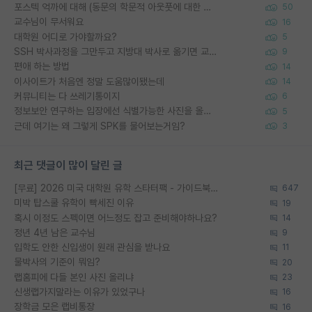
포스텍 억까에 대해 (동문의 학문적 아웃풋에 대한 반박)
50
교수님이 무서워요
16
대학원 어디로 가야할까요?
5
SSH 박사과정을 그만두고 지방대 박사로 옮기면 교수의 꿈은 끝일까요?
9
편애 하는 방법
14
이사이트가 처음엔 정말 도움많이됐는데
14
커뮤니티는 다 쓰레기통이지
6
정보보안 연구하는 입장에선 식별가능한 사진을 올리는건 비추이긴함
5
근데 여기는 왜 그렇게 SPK를 물어보는거임?
3
최근 댓글이 많이 달린 글
[무료] 2026 미국 대학원 유학 스타터팩 - 가이드북 & 합격자 컨택메일 템플릿
647
미박 탑스쿨 유학이 빡세진 이유
19
혹시 이정도 스펙이면 어느정도 잡고 준비해야하나요?
14
정년 4년 남은 교수님
9
입학도 안한 신입생이 원래 관심을 받나요
11
물박사의 기준이 뭐임?
20
랩홈피에 다들 본인 사진 올리냐
23
신생랩가지말라는 이유가 있었구나
16
장학금 모은 랩비통장
16