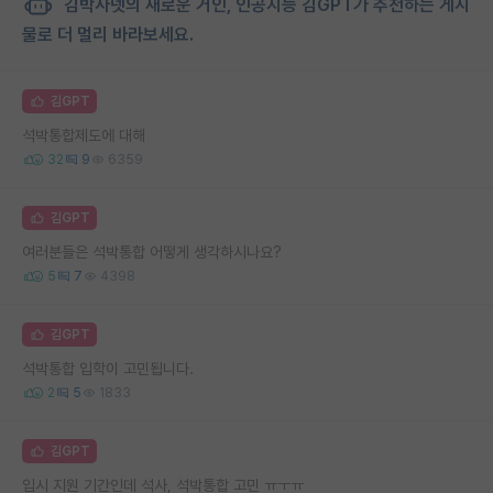
김박사넷의 새로운 거인, 인공지능 김GPT가 추천하는 게시
물로 더 멀리 바라보세요.
김GPT
석박통합제도에 대해
32
9
6359
김GPT
여러분들은 석박통합 어떻게 생각하시나요?
5
7
4398
김GPT
석박통합 입학이 고민됩니다.
2
5
1833
김GPT
입시 지원 기간인데 석사, 석박통합 고민 ㅠㅜㅠ