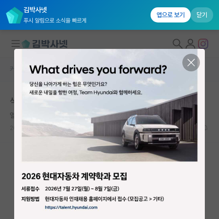
김박사넷
앱으로 보기
닫기
푸시 알림으로 소식을 빠르게
커뮤니티 홈
자유 게시판(아무개랩)
대학원생 모집
석박통합 과정 입학 결정
국내대학원 정보
열정적인 갈릴레오 갈릴레이
연구실&오픈랩
2026.05.12
8
4806
커뮤니티
커뮤니티 홈
전체글보기
베스트 게시판
IF 명예의전당