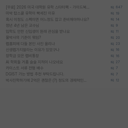
[무료] 2026 미국 대학원 유학 스타터팩 - 가이드북 & 합격자 컨택메일 템플릿
647
미박 탑스쿨 유학이 빡세진 이유
19
혹시 이정도 스펙이면 어느정도 잡고 준비해야하나요?
14
정년 4년 남은 교수님
9
입학도 안한 신입생이 원래 관심을 받나요
11
물박사의 기준이 뭐임?
20
랩홈피에 다들 본인 사진 올리냐
23
신생랩가지말라는 이유가 있었구나
16
장학금 모은 랩비통장
16
AI 학회들 거품 슬슬 지적이 나오네요
27
카이스트 서류 전형 배수
7
DGIST 가는 방법 추천 부탁드립니다.
7
박사진학하기에 2억은 괜찮은 (?) 정도의 경제력인가요
12