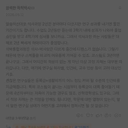
재팬라운지 🌸
깜찍한 척척박사
2026.05.12
말씀하신대로 석사과정 2년은 분야마다 다르지만 연구 성과를 내기엔 짧은
기간이기도 합니다. 수업도 2년동안 듣는데 3학기 내에 성과가 나와야 졸업
승인을 받고 4학기에 심사를 보니까요. 그래서 석사과정 하는 사람들은 대
체로 2년 빡세게 허덕이다가 졸업합니다.
석박통합과정은 석사-박사랑은 다르게 중간에 디펜스가 없습니다. 그렇기
때문에 연구 스케줄을 비교적 여유롭게 가져갈 수 있죠. 코스웤도 3년이면
끝나구요. 그래서 어지간히 적성이 없는 게 아닌 이상 과정 자체는 대부분 따
라갑니다. 다만, 여기에 연구실 워라밸, 인건비, 교수 인성 등이 고려 대상인
거죠.
괜찮은 연구실들은 등록금+생활비까지 어느 정도 커버 될 수준의 인건비를
지급해줍니다. 특히 코스웤이 끝나는 시점부터 등록금이 대폭 줄어들기 때
문에 4년차부터는 저축이 가능한 경우도 많죠. 산학장학생도 있구요. 그래
서 적성 자체는 큰 걱정을 안해도 됩니다만, 학문에 대한 열정이 있는지, 앞
서 말한 연구실 상태가 어떤지를 고려해서 정하시면 될 것 같습니다
0
0
1
0
0
대댓글 3개
대댓글 쓰기
해당 댓글을 보려면 로그인이 필요합니다.
로그인하기