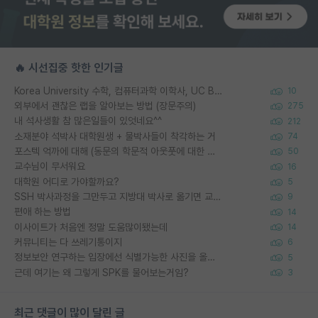
🔥 시선집중 핫한 인기글
Korea University 수학, 컴퓨터과학 이학사, UC Berkeley 산업공학 대학원 공학박사가 되는 것은 쉽지 않겠죠?
10
외부에서 괜찮은 랩을 알아보는 방법 (장문주의)
275
내 석사생활 참 많은일들이 있엇네요^^
212
소재분야 석박사 대학원생 + 물박사들이 착각하는 거
74
포스텍 억까에 대해 (동문의 학문적 아웃풋에 대한 반박)
50
교수님이 무서워요
16
대학원 어디로 가야할까요?
5
SSH 박사과정을 그만두고 지방대 박사로 옮기면 교수의 꿈은 끝일까요?
9
편애 하는 방법
14
이사이트가 처음엔 정말 도움많이됐는데
14
커뮤니티는 다 쓰레기통이지
6
정보보안 연구하는 입장에선 식별가능한 사진을 올리는건 비추이긴함
5
근데 여기는 왜 그렇게 SPK를 물어보는거임?
3
최근 댓글이 많이 달린 글