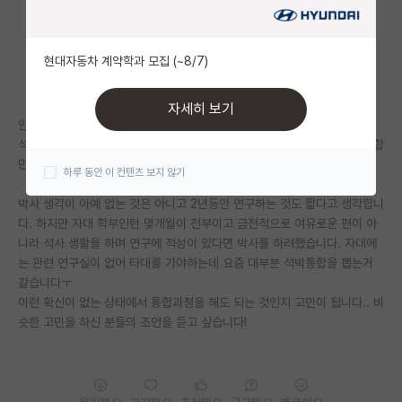
자유 게시판(아무개랩)
현대자동차 계약학과 모집 (~8/7)
미국 유학 게시판
미국 대학원 합격 후기 게시판
자세히 보기
안녕하세요. 저는 대학원 입학 고민중인 학부생입니다.
대학원생 모집 게시판
석과 과정 입학을 희망하여 타대 컨택을 했었는데 최근 교수님께서 석박통합
만 받겠다고 하셨습니다..
하루 동안 이 컨텐츠 보지 않기
대학원 합격 후기 게시판
박사 생각이 아예 없는 것은 아니고 2년동안 연구하는 것도 짧다고 생각합니
연구실(PI) 홍보 게시판
다. 하지만 자대 학부인턴 몇개월이 전부이고 금전적으로 여유로운 편이 아
니라 석사 생활을 하며 연구에 적성이 있다면 박사를 하려했습니다. 자대에
석박사 채용 정보 게시판
는 관련 연구실이 없어 타대를 가야하는데 요즘 대부분 석박통합을 뽑는거
같습니다ㅜ
임용 정보 게시판
이런 확신이 없는 상태에서 통합과정을 해도 되는 것인지 고민이 됩니다.. 비
학부 인턴 게시판
슷한 고민을 하신 분들의 조언을 듣고 싶습니다!
취업 게시판
임용 후기 게시판