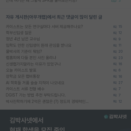
근데 여기는 왜 그렇게 SPK를 물어보는거임?
3
자유 게시판(아무개랩)에서 최근 댓글이 많이 달린 글
카이스트는 모든 연구실마다 서버 제공해주나요?
15
학부신입생 질문
12
정년 4년 남은 교수님
9
입학도 안한 신입생이 원래 관심을 받나요
11
물박사의 기준이 뭐임?
20
랩홈피에 다들 본인 사진 올리냐
23
신생랩가지말라는 이유가 있었구나
16
오늘 카이스트 발표
6
장학금 모은 랩비통장
16
AI 학회들 거품 슬슬 지적이 나오네요
27
카이스트 서류 전형 배수
7
DGIST 가는 방법 추천 부탁드립니다.
7
박사진학하기에 2억은 괜찮은 (?) 정도의 경제력인가요
12