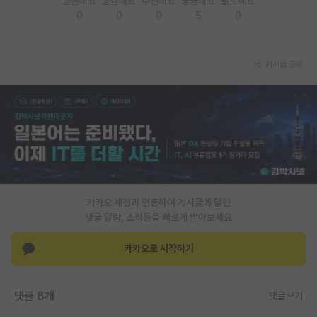
응원해요
공감해요
추천해요
궁금해요
별로에요
0
0
0
5
0
PI 전용 게시판
인문사회 계열 게시판
게시글 공유
특수/전문대학원 게시판
반도체/AI 게시판
장학금/장학생 게시판
학술 정보 게시판
홍보 게시판
카카오 계정과 연동하여 게시글에 달린
댓글 알람, 소식등을 빠르게 받아보세요
커리어
유학교육
카카오로 시작하기
이벤트
댓글 8개
댓글쓰기
반도체 아카데미