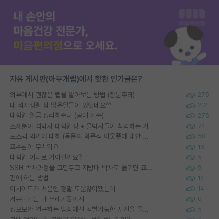
자유 게시판(아무개랩)에서 핫한 인기글은?
외부에서 괜찮은 랩을 알아보는 방법 (장문주의)
275
내 석사생활 참 많은일들이 있엇네요^^
212
대학원 월급 정리해준다 (공대 기준)
275
소재분야 석박사 대학원생 + 물박사들이 착각하는 거
74
포스텍 억까에 대해 (동문의 학문적 아웃풋에 대한 반박)
50
교수님이 무서워요
16
대학원 어디로 가야할까요?
5
SSH 박사과정을 그만두고 지방대 박사로 옮기면 교수의 꿈은 끝일까요?
9
편애 하는 방법
14
이사이트가 처음엔 정말 도움많이됐는데
14
커뮤니티는 다 쓰레기통이지
6
정보보안 연구하는 입장에선 식별가능한 사진을 올리는건 비추이긴함
5