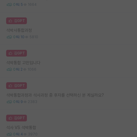
0
5
1664
김GPT
석박사통합과정
0
10
5810
김GPT
석박통합 고민입니다
0
2
1066
김GPT
석박통합과정과 석사과정 중 후자를 선택하신 분 계실까요?
0
9
2383
김GPT
석사 VS 석박통합
0
4
3970