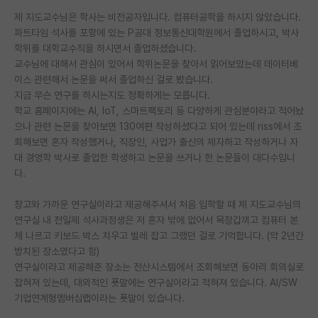
제 지도교수님은 학사는 비전공자입니다. 컴퓨터공학을 하시지 않았습니다.
PI 전용 게시판
파트타임 석사를 포항에 있는 P공대 정보통신대학원에서 졸업하시고, 박사
학위를 대학교수직을 하시면서 졸업하셨습니다.
인문사회 계열 게시판
교수님에 대해서 관심이 있어서 학위논문을 찾아서 읽어보았는데 데이터베
특수/전문대학원 게시판
이스 관련해서 논문을 써서 졸업하신 걸로 봤습니다.
지금 무슨 연구를 하시는지도 정확하게는 모릅니다.
반도체/AI 게시판
학교 홈페이지에는 AI, IoT, 스마트팩토리 등 다양하게 관심분야라고 적어놨
으나 관련 논문을 찾아보면 130여편 작성하셨다고 되어 있는데 riss에서 조
장학금/장학생 게시판
회해보면 혼자 작성했거나, 직장인, 사업가 출신의 제자하고 작성하거나 자
대 경영학 박사로 졸업한 학생하고 논문을 쓰거나 한 논문들이 대다수입니
학술 정보 게시판
다.
홍보 게시판
창고와 가까운 연구실이라고 제공해주셔서 처음 입학할 때 제 지도교수님의
연구실 내 전일제 석사과정생은 저 혼자 밖에 없어서 목장갑끼고 컴퓨터 본
커리어
체 나르고 키보드 박스 치우고 벌레 잡고 그랬던 걸로 기억합니다. (약 2년간
유학교육
방치된 장소였다고 함)
연구실이라고 제공해준 장소는 전산시스템에서 조회해보면 동아리 회의실로
이벤트
잡혀져 있는데, 대외적인 푯말에는 연구실이라고 적혀져 있습니다. AI/SW
기업연계형멤버십랩이라는 푯말이 있습니다.
반도체 아카데미