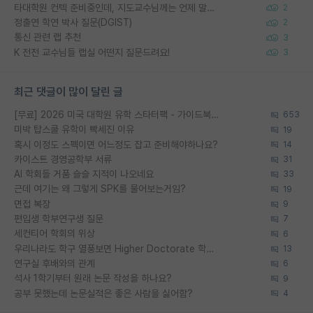
타대학원 컨텍 준비중인데, 지도교수님께는 언제 말씀드려야 할까요?
2
정출연 학연 박사 질문(DGIST)
2
통신 관련 랩 추천
3
K 전전 교수님들 랩실 어떤지 질문드려요!
3
최근 댓글이 많이 달린 글
[무료] 2026 미국 대학원 유학 스타터팩 - 가이드북 & 합격자 컨택메일 템플릿
653
미박 탑스쿨 유학이 빡세진 이유
19
혹시 이정도 스펙이면 어느정도 잡고 준비해야하나요?
14
카이스트 경영공학부 서류
31
AI 학회들 거품 슬슬 지적이 나오네요
33
근데 여기는 왜 그렇게 SPK를 물어보는거임?
19
면접 복장
9
편입생 학부연구생 질문
7
세컨티어 학회의 위상
6
우리나라도 학구 열풍보면 Higher Doctorate 학위가 필요하다고 봅니다.
13
연구실 후배와의 관계
6
석사 1학기부터 원래 논문 작성을 하나요?
9
공부 못했는데 논문실적은 좋은 사람을 싫어함?
4