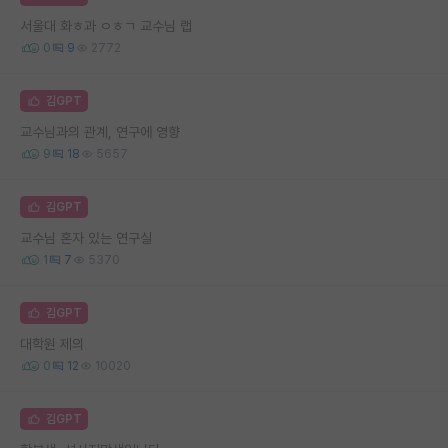
서울대 화ㅎ과 ㅇㅎㄱ 교수님 랩
0
9
2772
김GPT
교수님과의 관계, 연구에 영향
9
18
5657
김GPT
교수님 혼자 있는 연구실
1
7
5370
김GPT
대학원 제의
0
12
10020
김GPT