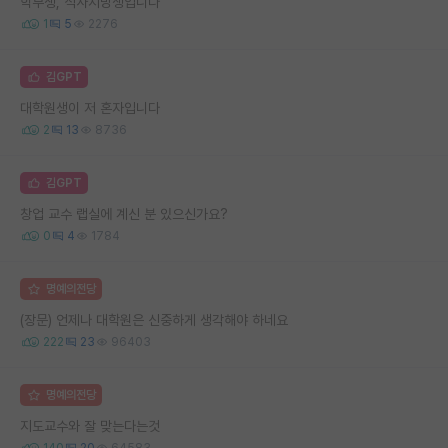
학부생, 석사지망생입니다
1
5
2276
김GPT
대학원생이 저 혼자입니다
2
13
8736
김GPT
창업 교수 랩실에 계신 분 있으신가요?
0
4
1784
명예의전당
(장문) 언제나 대학원은 신중하게 생각해야 하네요
222
23
96403
명예의전당
지도교수와 잘 맞는다는것
140
20
64583