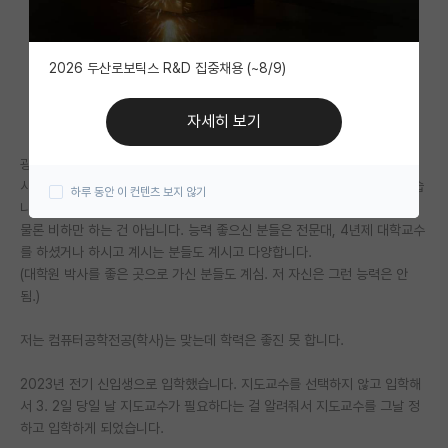
자유 게시판(아무개랩)
2026 두산로보틱스 R&D 집중채용 (~8/9)
미국 유학 게시판
미국 대학원 합격 후기 게시판
자세히 보기
대학원생 모집 게시판
광주에 있는 지방 사립대에서 컴퓨터공학과 석사 과정을 하고 있습니다.
사립대에서 광호동 중 하나입니다. 제가 능력이 되지 않아서 입학한 건 맞습
하루 동안 이 컨텐츠 보지 않기
대학원 합격 후기 게시판
니다.
물론 비하만 하는 건 아닙니다. 능력 좋으신 분들은 전문대, 4년제 대학교수
연구실(PI) 홍보 게시판
를 하셨거나 하시고 계시는 분들도 계시고 다양합니다.
(대학원 박사를 좋은 곳으로 가신 분들도 계심. 저 자신은 그런 능력은 안
석박사 채용 정보 게시판
됨.)
임용 정보 게시판
저는 컴퓨터공학전공(학사)는 맞는데 학력은 좋진 못 합니다.
학부 인턴 게시판
2023년 전기 신입생으로 입학했습니다. 지도교수를 선택하지 않고 입학해
취업 게시판
서 3. 2일 당일 날 지도교수가 필요하다는 걸 알려줘서 지도교수를 그날 정
하고 입학하게 되었습니다.
임용 후기 게시판