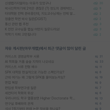
신생랩가지말라는 이유가 있었구나
20
박사진학하기에 2억은 괜찮은 (?) 정도의 경제력인가요
9
타대학원 컨텍 준비중인데, 지도교수님께는 언제 말씀드려야 할까요?
2
정출연 학연 박사 질문(DGIST)
2
통신 관련 랩 추천
3
K 전전 교수님들 랩실 어떤지 질문드려요!
3
막학기 자퇴 고민됩니다
2
자유 게시판(아무개랩)에서 최근 댓글이 많이 달린 글
카이스트 경영공학부 서류
31
AI 학회들 거품 슬슬 지적이 나오네요
33
카이스트 서류 전형 배수
11
SPK 대학원 현실적으로 가능한 스펙인가요?
6
근데 여기는 왜 그렇게 SPK를 물어보는거임?
19
면접 복장
9
편입생 학부연구생 질문
7
세컨티어 학회의 위상
6
우리나라도 학구 열풍보면 Higher Doctorate 학위가 필요하다고 봅니다.
13
연구실 후배와의 관계
6
석사 1학기부터 원래 논문 작성을 하나요?
9