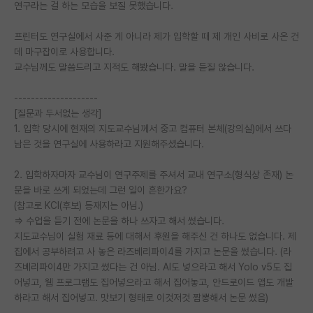
연구라는 걸 하는 모습을 보질 못했습니다.
프린터도 연구실에서 사준 게 아니라 제가 입학할 때 제 개인 사비로 사온 건
데 마구잡이로 사용합니다.
교수님께도 말씀드리고 지적도 해봤습니다. 말을 듣질 않습니다.
--------------------
[질문과 두서없는 생각]
1. 입학 당시에 현재의 지도교수님께서 중고 컴퓨터 본체(강의실)에서 쓰다
남은 것을 연구실에 사용하라고 지원해주셨습니다.
2. 입학하자마자 교수님이 연구주제를 주셔서 교내 연구소(형식상 존재) 논
문을 바로 쓰게 되었는데 그런 일이 흔한가요?
(참고로 KCI(후보) 등재지는 아님.)
=> 수업을 듣기 전에 논문을 하나 쓰자고 해서 썼습니다.
지도교수님이 실험 재료 등에 대해서 후원을 해주신 건 하나도 없습니다. 제
집에서 공부하려고 사 놓은 라즈베리파이4를 가지고 논문을 썼습니다. (라
즈베리파이4만 가지고 썼다는 건 아님. AI도 넣으라고 해서 Yolo v5도 집
어넣고, 웹 프로그램도 집어넣으라고 해서 집어놓고, 안드로이드 앱도 개발
하라고 해서 집어넣고. 맛보기 형태로 이것저것 짬뽕해서 논문 썼음)