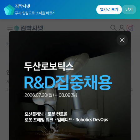
김박사넷
앱으로 보기
닫기
푸시 알림으로 소식을 빠르게
커뮤니티 홈
자유 게시판(아무개랩)
대학원생 모집
본문이 수정되지 않는 박제글입니다.
국내대학원 정보
연구실 생활을 맞게 하고 있는 것인지 궁금합니다.
연구실&오픈랩
세심한 박경리
커뮤니티
2023.12.23
18
4875
커뮤니티 홈
전체글보기
베스트 게시판
IF 명예의전당