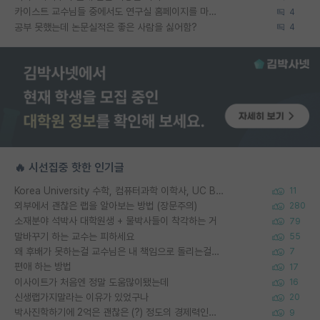
카이스트 교수님들 중에서도 연구실 홈페이지를 마련 안 하신 분들이 계시던데
4
공부 못했는데 논문실적은 좋은 사람을 싫어함?
4
🔥 시선집중 핫한 인기글
Korea University 수학, 컴퓨터과학 이학사, UC Berkeley 산업공학 대학원 공학박사가 되는 것은 쉽지 않겠죠?
11
외부에서 괜찮은 랩을 알아보는 방법 (장문주의)
280
소재분야 석박사 대학원생 + 물박사들이 착각하는 거
79
말바꾸기 하는 교수는 피하세요
55
왜 후배가 못하는걸 교수님은 내 책임으로 돌리는걸까요?
7
편애 하는 방법
17
이사이트가 처음엔 정말 도움많이됐는데
16
신생랩가지말라는 이유가 있었구나
20
박사진학하기에 2억은 괜찮은 (?) 정도의 경제력인가요
9