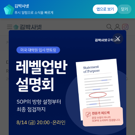
김박사넷
앱으로 보기
닫기
푸시 알림으로 소식을 빠르게
커뮤니티 홈
자유 게시판(아무개랩)
대학원생 모집
대학원 제의
국내대학원 정보
Ray Tomlinson
*
연구실&오픈랩
2021.01.03
12
10020
커뮤니티
커뮤니티 홈
전체글보기
베스트 게시판
IF 명예의전당