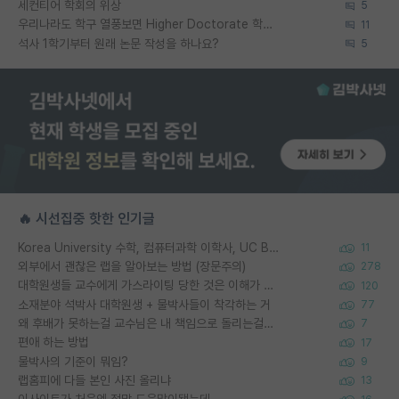
세컨티어 학회의 위상
5
우리나라도 학구 열풍보면 Higher Doctorate 학위가 필요하다고 봅니다.
11
석사 1학기부터 원래 논문 작성을 하나요?
5
🔥 시선집중 핫한 인기글
Korea University 수학, 컴퓨터과학 이학사, UC Berkeley 산업공학 대학원 공학박사가 되는 것은 쉽지 않겠죠?
11
외부에서 괜찮은 랩을 알아보는 방법 (장문주의)
278
대학원생들 교수에게 가스라이팅 당한 것은 이해가 갑니다. 안타깝네요.
120
소재분야 석박사 대학원생 + 물박사들이 착각하는 거
77
왜 후배가 못하는걸 교수님은 내 책임으로 돌리는걸까요?
7
편애 하는 방법
17
물박사의 기준이 뭐임?
9
랩홈피에 다들 본인 사진 올리냐
13