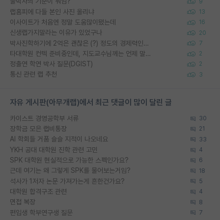
물박사의 기준이 뭐임?
9
랩홈피에 다들 본인 사진 올리냐
13
이사이트가 처음엔 정말 도움많이됐는데
16
신생랩가지말라는 이유가 있었구나
20
박사진학하기에 2억은 괜찮은 (?) 정도의 경제력인가요
7
타대학원 컨텍 준비중인데, 지도교수님께는 언제 말씀드려야 할까요?
2
정출연 학연 박사 질문(DGIST)
2
통신 관련 랩 추천
3
자유 게시판(아무개랩)에서 최근 댓글이 많이 달린 글
카이스트 경영공학부 서류
30
장학금 모은 랩비통장
21
AI 학회들 거품 슬슬 지적이 나오네요
33
YKH 공대 대학원 진학 관련 고민
4
SPK 대학원 현실적으로 가능한 스펙인가요?
6
근데 여기는 왜 그렇게 SPK를 물어보는거임?
18
석사가 1저자 논문 가져가는게 흔한건가요?
5
대학원 합격구조 관련
4
면접 복장
8
편입생 학부연구생 질문
7