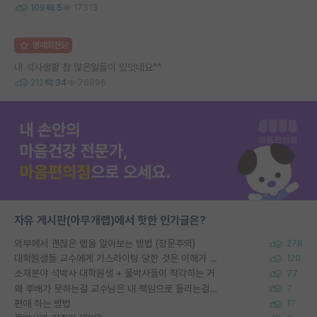
109
5
17313
명예의전당
내 석사생활 참 많은일들이 있엇네요^^
212
34
76896
자유 게시판(아무개랩)에서 핫한 인기글은?
외부에서 괜찮은 랩을 알아보는 방법 (장문주의)
278
대학원생들 교수에게 가스라이팅 당한 것은 이해가 갑니다. 안타깝네요.
120
소재분야 석박사 대학원생 + 물박사들이 착각하는 거
77
왜 후배가 못하는걸 교수님은 내 책임으로 돌리는걸까요?
7
편애 하는 방법
17