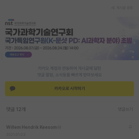
게시글 공유
PI 전용 게시판
인문사회 계열 게시판
특수/전문대학원 게시판
반도체/AI 게시판
장학금/장학생 게시판
카카오 계정과 연동하여 게시글에 달린
학술 정보 게시판
댓글 알람, 소식등을 빠르게 받아보세요
홍보 게시판
카카오로 시작하기
커리어
유학교육
댓글 12개
댓글쓰기
이벤트
Willem Hendrik Keesom
반도체 아카데미
2021.01.03