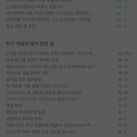
이사이트가 처음엔 정말 도움많이됐는데
16
신생랩가지말라는 이유가 있었구나
20
박사진학하기에 2억은 괜찮은 (?) 정도의 경제력인가요
7
타대학원 컨텍 준비중인데, 지도교수님께는 언제 말씀드려야 할까요?
2
통신 관련 랩 추천
3
최근 댓글이 많이 달린 글
[무료] 2026 미국 대학원 유학 스타터팩 - 가이드북 & 합격자 컨택메일 템플릿
653
미박 탑스쿨 유학이 빡세진 이유
19
혹시 이정도 스펙이면 어느정도 잡고 준비해야하나요?
14
카이스트 경영공학부 서류
30
장학금 모은 랩비통장
21
AI 학회들 거품 슬슬 지적이 나오네요
33
근데 여기는 왜 그렇게 SPK를 물어보는거임?
18
석사가 1저자 논문 가져가는게 흔한건가요?
5
면접 복장
8
편입생 학부연구생 질문
7
세컨티어 학회의 위상
5
우리나라도 학구 열풍보면 Higher Doctorate 학위가 필요하다고 봅니다.
11
석사 1학기부터 원래 논문 작성을 하나요?
5