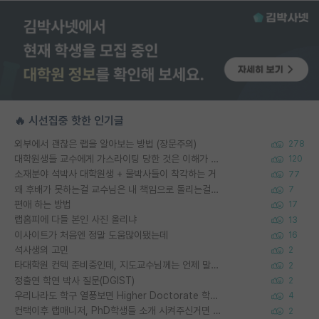
🔥 시선집중 핫한 인기글
외부에서 괜찮은 랩을 알아보는 방법 (장문주의)
278
대학원생들 교수에게 가스라이팅 당한 것은 이해가 갑니다. 안타깝네요.
120
소재분야 석박사 대학원생 + 물박사들이 착각하는 거
77
왜 후배가 못하는걸 교수님은 내 책임으로 돌리는걸까요?
7
편애 하는 방법
17
랩홈피에 다들 본인 사진 올리냐
13
이사이트가 처음엔 정말 도움많이됐는데
16
석사생의 고민
2
타대학원 컨텍 준비중인데, 지도교수님께는 언제 말씀드려야 할까요?
2
정출연 학연 박사 질문(DGIST)
2
우리나라도 학구 열풍보면 Higher Doctorate 학위가 필요하다고 봅니다.
4
컨택이후 랩매니저, PhD학생들 소개 시켜주신거면 거의 컨펌에 가깝나요?
2