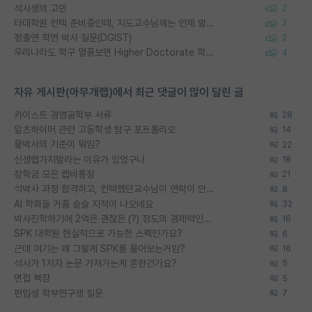
석사생의 고민
2
타대학원 컨텍 준비중인데, 지도교수님께는 언제 말씀드려야 할까요?
2
정출연 학연 박사 질문(DGIST)
2
우리나라도 학구 열풍보면 Higher Doctorate 학위가 필요하다고 봅니다.
4
자유 게시판(아무개랩)에서 최근 댓글이 많이 달린 글
카이스트 경영공학부 서류
28
알츠하이머 관련 고등학생 탐구 포트폴리오
14
물박사의 기준이 뭐임?
22
신생랩가지말라는 이유가 있었구나
18
장학금 모은 랩비통장
21
석박사 과정 합격하고, 컨택했던교수님이 연락이 안됩니다...
8
AI 학회들 거품 슬슬 지적이 나오네요
32
박사진학하기에 2억은 괜찮은 (?) 정도의 경제력인가요
16
SPK 대학원 현실적으로 가능한 스펙인가요?
6
근데 여기는 왜 그렇게 SPK를 물어보는거임?
16
석사가 1저자 논문 가져가는게 흔한건가요?
5
면접 복장
5
편입생 학부연구생 질문
7