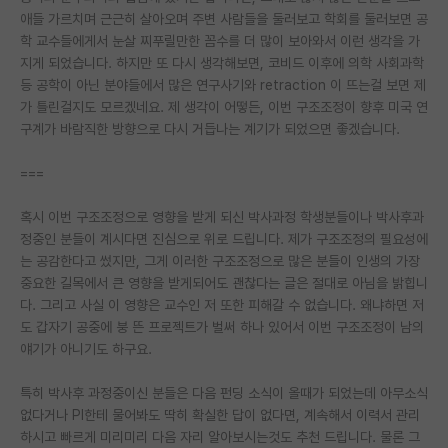
애들 가르치며 근근히 살아오며 주변 사람들을 둘러보고 학회를 둘러보면 공
학 교수들에게서 눈살 찌푸릴만한 꼼수를 더 많이 보아와서 이런 생각을 가
지게 되었습니다. 하지만 또 다시 생각해보면, 코비드 이후에 의학 사회과학
등 공학이 아닌 분야들에서 많은 연구사기와 retraction 이 뜨는걸 보면 제
가 틀린걸지도 모르겠네요. 제 생각이 어떻든, 이번 구조조정이 향후 미국 연
구계가 바람직한 방향으로 다시 거듭나는 계기가 되었으면 좋겠습니다.
===
혹시 이번 구조조정으로 영향을 받게 되신 박사과정 학생분들이나 박사후과
정중인 분들이 계시다면 진심으로 위로 드립니다. 제가 구조조정의 필요성에
는 공감한다고 썼지만, 그게 이러한 구조조정으로 많은 분들이 인생의 가장
중요한 길목에서 큰 영향을 받게되어도 괜찮다는 글은 절대로 아님을 밝힙니
다. 그리고 사실 이 영향은 교수인 저 또한 피해갈 수 없습니다. 왜냐하면 저
도 갑자기 공중에 붕 뜬 프로젝트가 벌써 하나 있어서 이번 구조조정이 남의
얘기가 아니기도 하구요.
특히 박사후 과정중이신 분들은 다음 펀딩 소식이 올때가 되었는데 아무소식
없다거나 PI한테 물어봐도 딱히 확실한 답이 없다면, 계속해서 이력서 관리
하시고 빠르게 미리미리 다음 자리 알아보시는것도 추천 드립니다. 물론 그