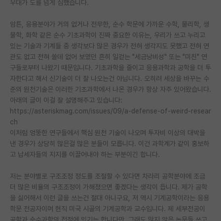
우대가 도를 넘게 심했습니다.
암튼, 응용분야가 거의 없거나 전무한, 순수 학문에 가까운 수학, 물리학, 생
물학, 화학 같은 순수 기초과학이 진짜 중요한 이유는, 우리가 쓰고 누리고
있는 기술과 기계들 중 생각보다 많은 경우가 전혀 생각지도 못했고 전혀 연
관도 없고 전혀 쓸데 없어 보였던 흔히 일컫는 "세금낭비성" 또는 "미친" 연
구들로부터 나왔기 때문입니다. 기초과학을 줄이고 응용과학과 공학을 더 투
자한다고 해서 신기술이 더 잘 나오는건 아닙니다. 오히려 세상을 바꾸는 수
준의 원천기술은 이러한 기초과학에서 나온 경우가 항상 자주 있어왔습니다.
아래의 글이 이걸 잘 설명해주고 있습니다:
https://asteriskmag.com/issues/09/a-defense-of-weird-resear
ch
이처럼 엉뚱한 연구들에서 핵심 원천 기술이 나오며 투자비 이상의 대박을
낸 경우가 상당히 많은걸 많은 분들이 모릅니다. 이건 과학계가 같이 홍보하
고 납세자들의 지지를 이끌어내야 하는 부분이긴 합니다.
저는 분야별로 구조조정 정도를 조절할 수 있다면 차라리 공학분야에 조금
더 많은 비율의 구조조정이 가해졌으면 좋겠다는 생각이 듭니다. 제가 공학
을 싫어해서 이런 글을 쓰는건 절대 아니구요, 저 역시 기계공학이라는 응용
학문 전공자이며 현직 미국 시골의 기계공학과 교수입니다. 제 세부전공이
공학과 순수과학의 접점에 있기는 합니다만, 그래도 많지 않은 논문들 쓰고