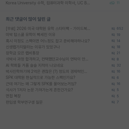
Korea University 수학, 컴퓨터과학 이학사, UC Berkeley 산업공학 대학원 공학박사가 되는 것은 쉽지 않겠죠?
11
최근 댓글이 많이 달린 글
[무료] 2026 미국 대학원 유학 스타터팩 - 가이드북 & 합격자 컨택메일 템플릿
652
미박 탑스쿨 유학이 빡세진 이유
19
혹시 이정도 스펙이면 어느정도 잡고 준비해야하나요?
14
신생랩가지말라는 이유가 있었구나
18
장학금 모은 랩비통장
21
석박사 과정 합격하고, 컨택했던교수님이 연락이 안됩니다...
8
AI 학회들 거품 슬슬 지적이 나오네요
32
박사진학하기에 2억은 괜찮은 (?) 정도의 경제력인가요
16
SPK 대학원 현실적으로 가능한 스펙인가요?
6
근데 여기는 왜 그렇게 SPK를 물어보는거임?
16
석사가 1저자 논문 가져가는게 흔한건가요?
5
면접 복장
5
편입생 학부연구생 질문
7