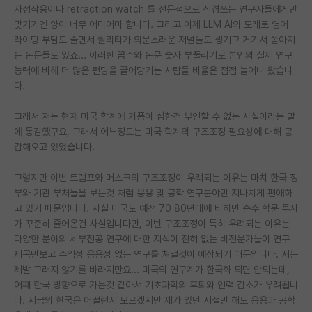
자정작용이나 retraction watch 를 전문적으로 신경쓰는 연구자들에게만
맞기기엔 양이 너무 어미어마 합니다. 그리고 이제 LLM AI의 도래로 영어
라이팅 부담도 줄면서 퀄리티가 의문스러운 저널들도 생기고 거기서 쏟아지
는 논문들도 있죠... 이러한 꼼수와 논문 숫자 부풀리기로 본인의 실제 연구
능력에 비해 더 많은 펀딩을 끌어당기는 사람들 비율은 점점 늘어나 왔습니
다.
그래서 저는 현재 미국 학계에 거품이 심한건 부인할 수 없는 사실이라는 말
에 동감했구요, 그래서 어느정도는 미국 학계의 구조조정 필요성에 대해 공
감해오고 있었습니다.
그렇지만 이번 트럼프와 머스크의 구조조정이 우려되는 이유는 마치 한국 정
부와 기관 부처들을 보는것 처럼 응용 및 공학 연구분야만 지나치게 편애하
고 있기 때문입니다. 사실 미국도 예전 70 80년대에 비하면 순수 학문 투자
가 꾸준히 줄어온건 사실입니다만, 이번 구조조정이 특히 우려되는 이유는
다양한 분야의 세부전공 연구에 대한 지식이 전혀 없는 비전문가들이 연구
제목만보고 수익성 응용성 없는 연구를 쳐낼것이 예상되기 때문입니다. 저는
제발 그러지 않기를 바라지만요... 미국의 연구계가 한국화 되면 안되는데,
어째 한국 방향으로 가는것 같아서 기초과학의 후퇴와 인력 감소가 우려됩니
다. 지금의 한국은 어떨런지 모르겠지만 제가 있던 시절만 해도 응용과 공학