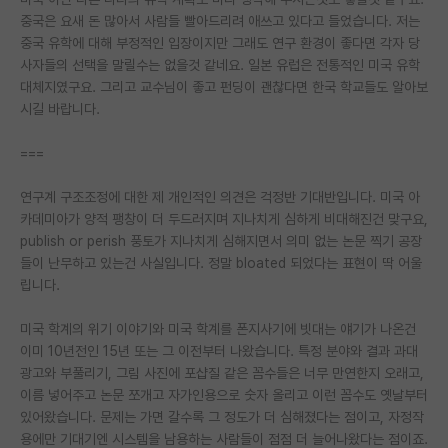
중국은 요새 돈 많아서 사람들 빨아드리려 애쓰고 있다고 들었습니다. 저는
재팬라운지 🌸
중국 유학에 대해 부정적인 입장이지만 그래도 연구 환경이 좋다면 각자 당
사자들의 선택을 말릴수는 없을것 같네요. 일본 유럽은 전통적인 미국 유학
대체지였구요. 그리고 교수님이 좋고 펀딩이 괜찮다면 한국 학교들도 알아보
시길 바랍니다.
===
연구계 구조조정에 대한 제 개인적인 의견은 걱정반 기대반입니다. 미국 아
카데미아가 양적 팽창이 더 두드러지며 지나치게 심하게 비대해진건 맞구요,
publish or perish 풍토가 지나치게 심해지면서 의미 없는 논문 찍기 공장
들이 난무하고 있는건 사실입니다. 정말 bloated 되었다는 표현이 딱 어울
립니다.
미국 학계의 위기 이야기와 미국 학계를 폰지사기에 빗대는 얘기가 나온건
이미 10년전인 15년 또는 그 이전부터 나왔습니다. 특정 분야와 결과 과대
광고와 부풀리기, 그림 사진에 포샵질 같은 꼼수들은 너무 만연한지 오래고,
이름 넣어주고 논문 쪼개고 자가인용으로 숫자 올리고 이런 꼼수도 옛날부터
있어왔습니다. 문제는 가면 갈수록 그 정도가 더 심해졌다는 점이고, 자정작
용에만 기대기엔 시스템을 남용하는 사람들이 점점 더 늘어나왔다는 점이죠.