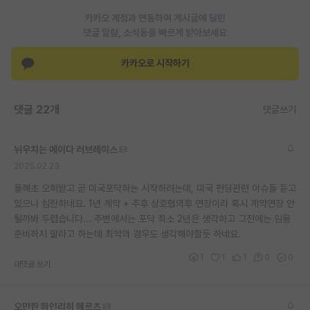
카카오 계정과 연동하여 게시글에 달린
댓글 알람, 소식등을 빠르게 받아보세요
카카오로 시작하기
댓글 22개
댓글쓰기
뉘우치는 에이다 러브레이스
2025.02.23
올해초 오퍼받고 곧 미국포닥하는 시작하려는데, 미국 펀딩관련 이슈들 듣고
있으니 심란하네요. 1년 계약 + 추후 상호협의후 연장이라 혹시 계약연장 안
될까봐 두렵습니다... 주변에서는 포닥 최소 2년은 생각하고 그전에는 임용
준비하지 말라고 하는데 최악의 경우도 생각해야할듯 하네요.
1
1
1
0
0
대댓글 쓰기
오만한 하인리히 헤르츠