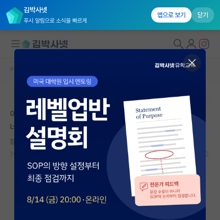
김박사넷
앱으로 보기
닫기
푸시 알림으로 소식을 빠르게
커뮤니티 홈
자유 게시판(아무개랩)
대학원생 모집
본문이 수정되지 않는 박제글입니다.
국내대학원 정보
아마도 내년부터는 미국 유학 포닥 힘들어지지 않을까 싶
연구실&오픈랩
네요...
커뮤니티
깜찍한 빌헬름 뢴트겐
2025.02.23
22
29357
커뮤니티 홈
전체글보기
베스트 게시판
IF 명예의전당