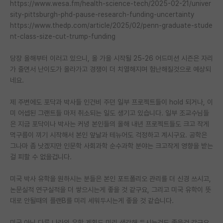
https://www.wesa.fm/health-science-tech/2025-02-21/univer
sity-pittsburgh-phd-pause-research-funding-uncertainty
PI 전용 게시판
https://www.thedp.com/article/2025/02/penn-graduate-stude
인문사회 계열 게시판
nt-class-size-cut-trump-funding
특수/전문대학원 게시판
당장 올해부터 이러고 있으니, 올 가을 시작될 25-26 어드미션 시즌은 자리
가 줄면서 난이도가 올라가고 경쟁이 더 치열해지며 험난해질것으로 예상되
반도체/AI 게시판
네요.
장학금/장학생 게시판
제 주변에도 포닥과 박사들 인건비 주던 일부 프로젝트들이 hold 되거나, 이
미 어셉된 그랜트들 마저 취소되는 일도 생기고 있습니다. 일부 조교수님들
학술 정보 게시판
은 지금 포닥이나 박사는 커녕 본인들의 올해 내년 프로젝트들도 크고 작게
홍보 게시판
먹구름이 끼기 시작해서 본인 앞날과 테뉴어도 걱정하고 계시구요. 공학은
그나마 좀 낫겠지만 인문학 사회과학 순수과학 분야는 크고작게 영향을 받는
커리어
걸 피할 수 없을겁니다.
유학교육
미국 박사 유학을 원하시는 분들은 본인 포트폴리오 관리를 더 신경 쓰시고,
논문실적 연구실적을 더 쌓으시는게 좋을 것 같구요, 그리고 미국 유학이 뜻
이벤트
대로 안될때의 플랜B를 미리 세워두시는게 좋을 것 같습니다.
반도체 아카데미
미국 아닌 다른 나라의 유학 계획도 미리 생각해 두시는것도 좋을것 같구요.