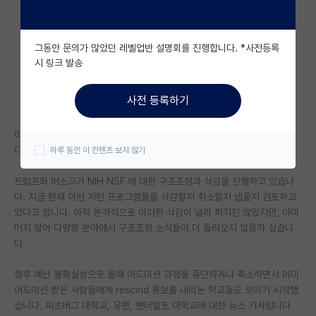
자유 게시판(아무개랩)
그동안 문의가 많았던 레벨업반 설명회를 진행합니다. *사전등록
미국 유학 게시판
시 링크 발송
미국 대학원 합격 후기 게시판
사전 등록하기
대학원생 모집 게시판
미국유학 게시판에 쓰려다 유학정보얘기는 아닌것 같아서 아무개랩에 씁니
대학원 합격 후기 게시판
다...
하루 동안 이 컨텐츠 보지 않기
연구실(PI) 홍보 게시판
트럼프와 머스크가 NIH NSF 에 대한 구조조정과 삭감을 진행하고 있습니
석박사 채용 정보 게시판
다. 지금 현재 이런 저런 프로그램들을 삭감할지 취소할지 냅둘지 검토하고
있다고 합니다. 아직 본격적으로 이러한 삭감이 널리 퍼지진 않았지만, 아마
임용 정보 게시판
머지 않아 다양항 분야에서 구조조정 소식들이 더 들려오지 않을까 싶습니
다.
학부 인턴 게시판
향후 예산 불확실성으로 올해 어드미션 과정을 중단하거나 축소하면서 이미
취업 게시판
어드미션 받은 사람들에게 rescind 통보를 내리는 학교들도 보이기 시작했
습니다. 피츠버그 대학교, 유펜, 밴더빌트 대학교에 대한 뉴스 기사입니다.
임용 후기 게시판