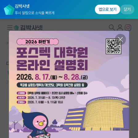
김박사넷
앱으로 보기
닫기
푸시 알림으로 소식을 빠르게
커뮤니티 홈
자유 게시판(아무개랩)
대학원생 모집
더 나은 교수님을 찾아 떠나려고 합니다.
국내대학원 정보
깜찍한 헤르만 헤세
연구실&오픈랩
2022.09.14
35
55357
커뮤니티
커뮤니티 홈
전체글보기
베스트 게시판
IF 명예의전당