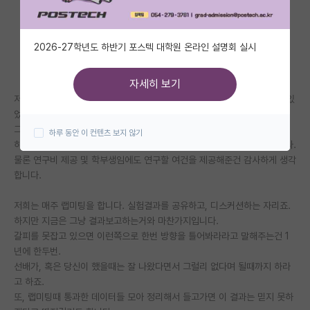
자유 게시판(아무개랩)
2026-27학년도 하반기 포스텍 대학원 온라인 설명회 실시
미국 유학 게시판
미국 대학원 합격 후기 게시판
자세히 보기
저는 학부생때 인턴 1년, 석사 2년을 포함해서 거의 3년간 한 연구실에서 있
대학원생 모집 게시판
었습니다.
그간 저는 남들보다 조금 더 결과를 잘 냈다고 생각합니다.
하루 동안 이 컨텐츠 보지 않기
대학원 합격 후기 게시판
하지만 저는 그게 지도교수님이 지도를 잘해줘서 그랬다 생각하지 않습니다.
물론 연구비 제공 및 학부생임에도 연구할 여건을 제공해준건 감사하게 생각
연구실(PI) 홍보 게시판
합니다.
석박사 채용 정보 게시판
저희는 매주 랩미팅을 합니다. 실험결과를 공유하고, 디스커션하는 자리죠.
임용 정보 게시판
하지만 지금은 그냥 결과보고하는거와 마찬가지입니다.
갈피를 못잡고 있으면 이런쪽으로 한번 방향을 틀어봐라라고 말해주는건 1
학부 인턴 게시판
년에 한두번.
선배가, 혹은 당신이 했을때는 잘 나왔다면서 그럴리 없다며 될때까지 하라
취업 게시판
고 하죠.
또, 랩미팅때 통과한 데이터들 모아 정리해서 들고가면 이 결과는 믿지 못하
임용 후기 게시판