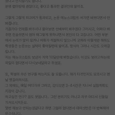
겠다고 딴지걸기도 합니다.
분명 랩미팅때 괜찮다고, 좋다고 통과한 결과인데 말이죠.
PI 전용 게시판
그렇게 그렇게 피규어가 통과되고, 논문 메뉴스크립트 써가면 바쁘다면서 안
인문사회 계열 게시판
봐줍니다.
특수/전문대학원 게시판
가끔가다 언제쯤 봐주시냐 물어보면 선배부터 봐주겠다 그러시고, 어쩌다 봐
주면 한숨쉬면서 영어 왜그렇게 못하냐면서 본인이 다 고칩니다. 어떤 부분
반도체/AI 게시판
에서 논리가 맞지 않거나 어휘가 적절하지 않으니까 고쳐라 이렇게만 해줘도
학생들은 논문쓰는 실력이 좋아질텐데 말이죠. 방식이 그러니 시간도 오래걸
장학금/장학생 게시판
립니다.
저는 메뉴크스립트 보낸지 거의 10달만에 봐줬습니다. 이것도 보려고하는데
학술 정보 게시판
파일이 없다면서 다시보내달라고 하셨죠.
홍보 게시판
또, 학생이 무슨 연구를 하는지도 잘 모릅니다. 뭐가 타겟인지도 모르시고 맨
커리어
날 헷갈려하시죠.
그 외에도, 매일 어디가자 그러고, 갔다오면 3~4시간은 지나서 실험계획도
유학교육
지장이 갑니다.
하고싶은 연구? 꿈도 못꿉니다.. 그런 분위기도 아니고 자꾸 어디서 신물질
이벤트
가져오시거든요.
몇번 해보고 안되는것같다고 하면 그럴리 없다면서 대여섯번은 더 반복해야
반도체 아카데미
믿으십니다.