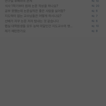
연구실 후배와의 관계
10
석사 1학기부터 원래 논문 작성을 하나요?
20
공부 못했는데 논문실적은 좋은 사람을 싫어함?
6
지도력이 없는 교수님들은 어떻게 하시나요?
7
선배가 자꾸 논문 저자 탐내는 것 같습니다
6
랩실 대학원생들 모두 능력 미달인건 지도교수의 영향 아닌가?
10
제가 예민한가요
8