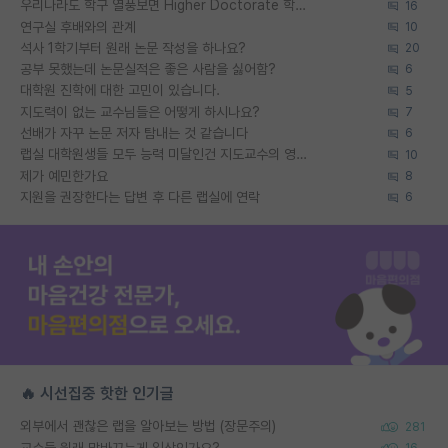
우리나라도 학구 열풍보면 Higher Doctorate 학위가 필요하다고 봅니다.
16
연구실 후배와의 관계
10
석사 1학기부터 원래 논문 작성을 하나요?
20
공부 못했는데 논문실적은 좋은 사람을 싫어함?
6
대학원 진학에 대한 고민이 있습니다.
5
지도력이 없는 교수님들은 어떻게 하시나요?
7
선배가 자꾸 논문 저자 탐내는 것 같습니다
6
랩실 대학원생들 모두 능력 미달인건 지도교수의 영향 아닌가?
10
제가 예민한가요
8
지원을 권장한다는 답변 후 다른 랩실에 연락
6
🔥 시선집중 핫한 인기글
외부에서 괜찮은 랩을 알아보는 방법 (장문주의)
281
교수들 원래 말바꾸는게 일상인가요?
16