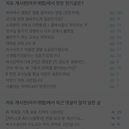
자유 게시판(아무개랩)에서 핫한 인기글은?
외부에서 괜찮은 랩을 알아보는 방법 (장문주의)
281
교수들 원래 말바꾸는게 일상인가요?
16
소재분야 석박사 대학원생 + 물박사들이 착각하는 거
79
연구실 동기가 경쟁의식 너무 강해서 불편함
25
말바꾸기 하는 교수는 피하세요
56
대학원 자퇴 2년 후
114
이사이트가 처음엔 정말 도움많이됐는데
27
신생랩가지말라는 이유가 있었구나
24
박사진학하기에 2억은 괜찮은 (?) 정도의 경제력인가요
9
근데 여기는 왜 그렇게 SPK를 물어보는거임?
28
K 전전 교수님들 랩실 어떤지 질문드려요!
5
막학기 자퇴 고민됩니다
3
서울대는 하버드보다 명문이지만
7
자유 게시판(아무개랩)에서 최근 댓글이 많이 달린 글
AI 학회들 거품 슬슬 지적이 나오네요
35
[카이스트 AI시스템학과] 면접 보신 분 계신가요...
10
박사수료인데 지도교수 이직 문제로 고민입니다.
10