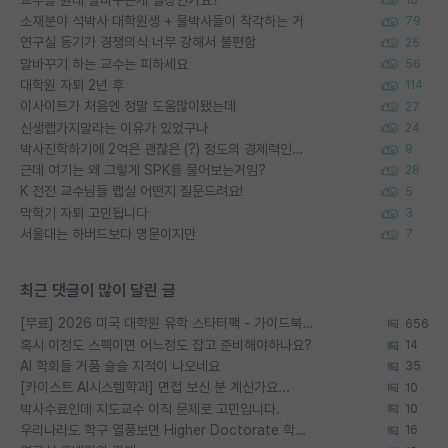
소재분야 석박사 대학원생 + 물박사들이 착각하는 거
79
연구실 동기가 경쟁의식 너무 강해서 불편함
25
말바꾸기 하는 교수는 피하세요
56
대학원 자퇴 2년 후
114
이사이트가 처음엔 정말 도움많이됐는데
27
신생랩가지말라는 이유가 있었구나
24
박사진학하기에 2억은 괜찮은 (?) 정도의 경제력인가요
9
근데 여기는 왜 그렇게 SPK를 물어보는거임?
28
K 전전 교수님들 랩실 어떤지 질문드려요!
5
막학기 자퇴 고민됩니다
3
서울대는 하버드보다 명문이지만
7
최근 댓글이 많이 달린 글
[무료] 2026 미국 대학원 유학 스타터팩 - 가이드북 & 합격자 컨택메일 템플릿
656
혹시 이정도 스펙이면 어느정도 잡고 준비해야하나요?
14
AI 학회들 거품 슬슬 지적이 나오네요
35
[카이스트 AI시스템학과] 면접 보신 분 계신가요...
10
박사수료인데 지도교수 이직 문제로 고민입니다.
10
우리나라도 학구 열풍보면 Higher Doctorate 학위가 필요하다고 봅니다.
16