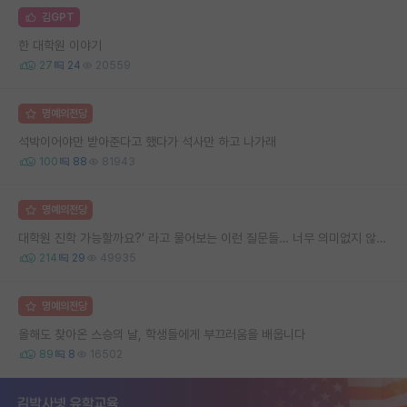
김GPT
한 대학원 이야기
27
24
20559
명예의전당
석박이어야만 받아준다고 했다가 석사만 하고 나가래
100
88
81943
명예의전당
대학원 진학 가능할까요?’ 라고 물어보는 이런 질문들… 너무 의미없지 않나요?
214
29
49935
명예의전당
올해도 찾아온 스승의 날, 학생들에게 부끄러움을 배웁니다
89
8
16502