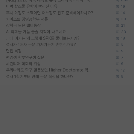
653
미박 탑스쿨 유학이 빡세진 이유
19
혹시 이정도 스펙이면 어느정도 잡고 준비해야하나요?
14
카이스트 경영공학부 서류
30
장학금 모은 랩비통장
21
AI 학회들 거품 슬슬 지적이 나오네요
33
근데 여기는 왜 그렇게 SPK를 물어보는거임?
18
석사가 1저자 논문 가져가는게 흔한건가요?
5
면접 복장
9
편입생 학부연구생 질문
7
세컨티어 학회의 위상
6
우리나라도 학구 열풍보면 Higher Doctorate 학위가 필요하다고 봅니다.
12
석사 1학기부터 원래 논문 작성을 하나요?
9