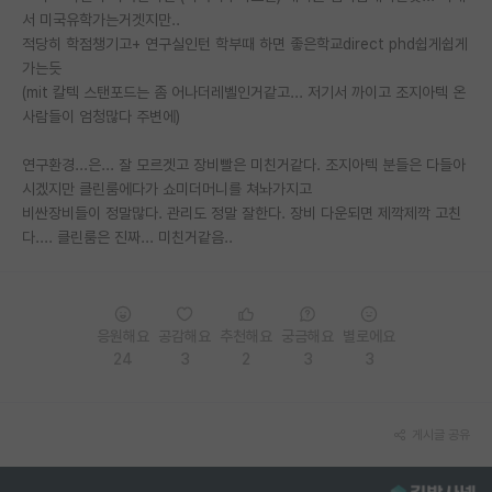
서 미국유학가는거겟지만..
재팬라운지 🌸
적당히 학점챙기고+ 연구실인턴 학부때 하면 좋은학교direct phd쉽게쉽게
가는듯
(mit 칼텍 스탠포드는 좀 어나더레벨인거같고... 저기서 까이고 조지아텍 온
사람들이 엄청많다 주변에)
연구환경...은... 잘 모르겟고 장비빨은 미친거같다. 조지아텍 분들은 다들아
시겠지만 클린룸에다가 쇼미더머니를 쳐놔가지고
비싼장비들이 정말많다. 관리도 정말 잘한다. 장비 다운되면 제깍제깍 고친
다.... 클린룸은 진짜... 미친거같음..
응원해요
공감해요
추천해요
궁금해요
별로에요
24
3
2
3
3
게시글 공유