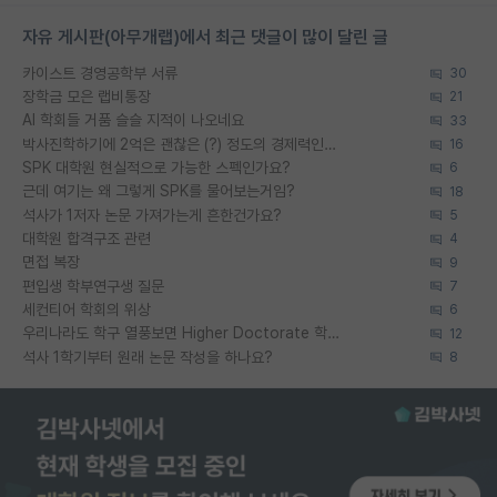
자유 게시판(아무개랩)에서 최근 댓글이 많이 달린 글
카이스트 경영공학부 서류
30
장학금 모은 랩비통장
21
AI 학회들 거품 슬슬 지적이 나오네요
33
박사진학하기에 2억은 괜찮은 (?) 정도의 경제력인가요
16
SPK 대학원 현실적으로 가능한 스펙인가요?
6
근데 여기는 왜 그렇게 SPK를 물어보는거임?
18
석사가 1저자 논문 가져가는게 흔한건가요?
5
대학원 합격구조 관련
4
면접 복장
9
편입생 학부연구생 질문
7
세컨티어 학회의 위상
6
우리나라도 학구 열풍보면 Higher Doctorate 학위가 필요하다고 봅니다.
12
석사 1학기부터 원래 논문 작성을 하나요?
8