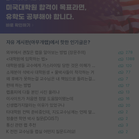
자유 게시판(아무개랩)에서 핫한 인기글은?
외부에서 괜찮은 랩을 알아보는 방법 (장문주의)
278
<대학원에 입학하는 법>
1388
대학원생들 교수에게 가스라이팅 당한 것은 이해가 갑니다. 안타깝네요.
120
소재분야 석박사 대학원생 + 물박사들이 착각하는 거
77
왜 후배가 못하는걸 교수님은 내 책임으로 돌리는걸까요?
7
편애 하는 방법
17
랩홈피에 다들 본인 사진 올리냐
13
이사이트가 처음엔 정말 도움많이됐는데
16
신생랩가지말라는 이유가 있었구나
20
타대학원 컨텍 준비중인데, 지도교수님께는 언제 말씀드려야 할까요?
2
정출연 학연 박사 질문(DGIST)
2
통신 관련 랩 추천
3
K 전전 교수님들 랩실 어떤지 질문드려요!
2