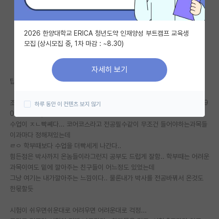
자유 게시판(아무개랩)
2026 한양대학교 ERICA 청년도약 인재양성 부트캠프 교육생
미국 유학 게시판
모집 (상시모집 중, 1차 마감 : ~8.30)
미국 대학원 합격 후기 게시판
자세히 보기
대학원생 모집 게시판
탑주립대... 라고 하려다가 어차피 한국사람많으니 특정안될거같아서
대학원 합격 후기 게시판
조지아텍다니고 있고 지도교수님은 대가~준대가 라인이신듯..? (h index 9
하루 동안 이 컨텐츠 보지 않기
0~100사이)
연구실(PI) 홍보 게시판
수업이 ㅈㄴ빡쎼다... 코어코스라고 전공필수같이 무조건 들어야하는과목들
이과마다 정해져있는데
석박사 채용 정보 게시판
ㄹㅇ 학부때보다 수업을 더빡세게 나간다..
임용 정보 게시판
힘든점은 박사까지 온놈들이라그런지 공부도 드럽게 잘함.. 학부때는 어려운
과목이여도 밑에 깔아주는 친구들이 어느정도 있었는데
학부 인턴 게시판
그냥 여기는 내가깔아주는 느낌이다.. 물론내가 박사를 전공바꿔서 온것도
한몫할듯
취업 게시판
시험이 쉬우면쉬운대로 어려우면 어려운대로 걱정...
임용 후기 게시판