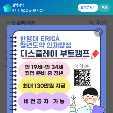
김박사넷
앱으로 보기
닫기
푸시 알림으로 소식을 빠르게
커뮤니티 홈
자유 게시판(아무개랩)
대학원생 모집
술먹고 써보는 공대박사 미국유학 첫학기 주절주절느낀
국내대학원 정보
점..
연구실&오픈랩
이기적인 버지니아 울프
커뮤니티
2023.12.09
15
18880
커뮤니티 홈
전체글보기
베스트 게시판
IF 명예의전당