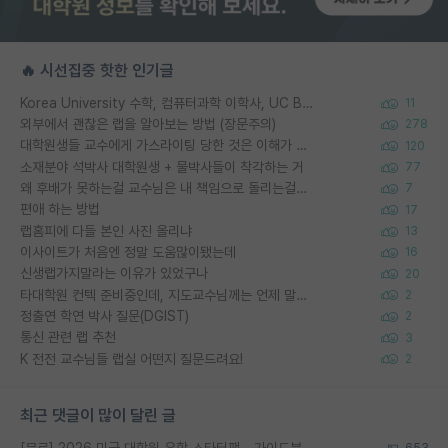
🔥 시선집중 핫한 인기글
Korea University 수학, 컴퓨터과학 이학사, UC Berkeley 산업공학 대학원 공학박사가 되는 것은 쉽지 않겠죠?
11
외부에서 괜찮은 랩을 알아보는 방법 (장문주의)
278
대학원생들 교수에게 가스라이팅 당한 것은 이해가 갑니다. 안타깝네요.
120
소재분야 석박사 대학원생 + 물박사들이 착각하는 거
77
왜 후배가 못하는걸 교수님은 내 책임으로 돌리는걸까요?
7
편애 하는 방법
17
랩홈피에 다들 본인 사진 올리냐
13
이사이트가 처음엔 정말 도움많이됐는데
16
신생랩가지말라는 이유가 있었구나
20
타대학원 컨텍 준비중인데, 지도교수님께는 언제 말씀드려야 할까요?
2
정출연 학연 박사 질문(DGIST)
2
통신 관련 랩 추천
3
K 전전 교수님들 랩실 어떤지 질문드려요!
2
최근 댓글이 많이 달린 글
[무료] 2026 미국 대학원 유학 스타터팩 - 가이드북 & 합격자 컨택메일 템플릿