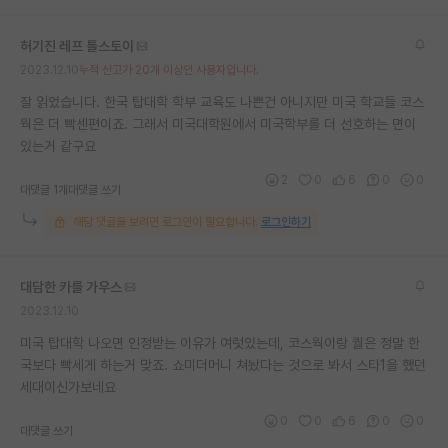
허기진 레프 톨스토이
2023.12.10
누적 신고가 20개 이상인 사용자입니다.
잘 읽었습니다. 한국 탑대학 학부 교육도 나쁜건 아니지만 미국 학교들 코스
웍은 더 빡센편이죠. 그래서 미국대학원에서 미국학부를 더 선호하는 면이
있는거 같구요
2
0
6
0
0
대댓글 1개
대댓글 쓰기
해당 댓글을 보려면 로그인이 필요합니다.
로그인하기
대담한 카를 가우스
2023.12.10
미국 탑대학 나오면 인정받는 이유가 여럿있는데, 코스웍이랑 퀄은 정말 한
국보다 빡세게 하는거 맞죠. 쇼미더머니 쳐놨다는 것으로 봐서 스타1을 했던
세대이신가보네요
0
0
6
0
0
대댓글 쓰기