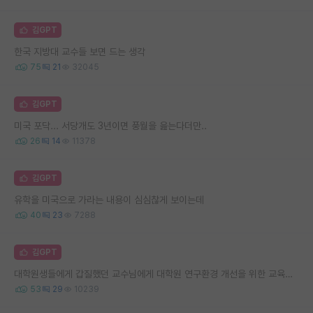
김GPT
한국 지방대 교수들 보면 드는 생각
75
21
32045
김GPT
미국 포닥... 서당개도 3년이면 풍월을 읊는다더만..
26
14
11378
김GPT
유학을 미국으로 가라는 내용이 심심찮게 보이는데
40
23
7288
김GPT
대학원생들에게 갑질했던 교수님에게 대학원 연구환경 개선을 위한 교육학 논문 같이 쓰자고 했는데, 무반응인 경우 어떻게 해결해가는 게 좋을까요?
53
29
10239