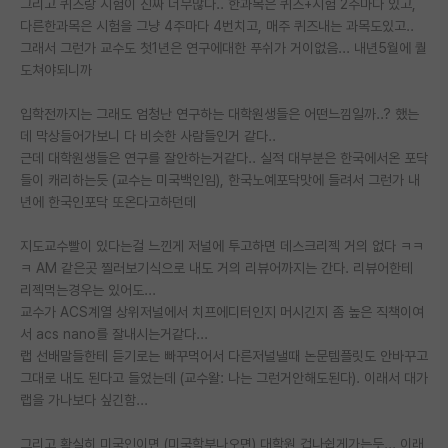
그리고 퀴즈랑 시험이 진짜 너무많다.. 한과목은 퀴즈+시험 2주마다 있고,
다른한과목은 시험을 그냥 4주마다 4번치고, 매주 퀴즈내는 과목도있고..
PI 전용 게시판
그래서 그런가 교수도 첫1년은 연구에대한 푸쉬가 거이없음... 내년5월에 퀄
도쳐야되니까
인문사회 계열 게시판
특수/전문대학원 게시판
입학전까지는 그래도 엄청난 연구하는 대학원생들은 어떤느낌일까..? 했는
데 막상들어가보니 다 비슷한 사람들인거 같다..
반도체/AI 게시판
근데 대학원생들은 연구를 잘안하는거같다.. 실적 대부분은 한국에서온 포닥
들이 캐리하는듯 (교수는 미국백인임), 한국노예포닥맛에 들려서 그런가 내
장학금/장학생 게시판
년에 한국인포닥 또온다고하던데
학술 정보 게시판
지도교수빨이 있다는걸 느낀게 저널에 투고하면 데스크리젝 거의 없다 ㅋㅋ
ㅋ AM 같은곳 찔러보기식으로 내도 거의 리뷰어까지는 간다. 리뷰어한테
홍보 게시판
리젝먹는경우는 있어도...
커리어
교수가 ACS계열 상위저널에서 치프에디터인지 머시긴지 좀 높은 직책이여
서 acs nano를 잘내시는거같다...
유학교육
랩 선배말들한테 듣기로는 빠꾸먹어서 다른저널낼때 논문템플릿도 안바꾸고
그대로 내도 된다고 들었는데 (교수왈: 나는 그런거안해도된다). 이래서 대가
이벤트
랩을 가나보다 싶긴함...
반도체 아카데미
그리고 확실히 미국인이면 (미국학부나오면) 대학원 겁나쉽게가는듯... 이래