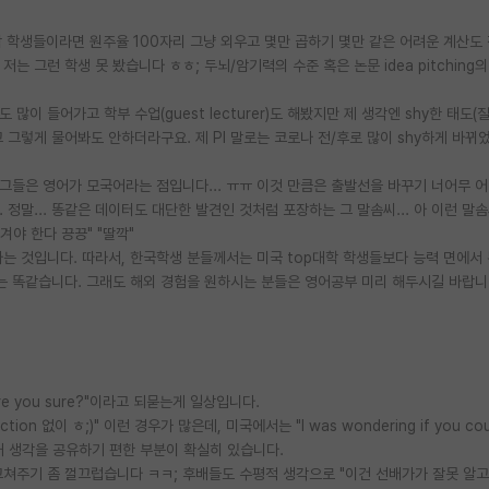
학 학생들이라면 원주율 100자리 그냥 외우고 몇만 곱하기 몇만 같은 어려운 계산도
 그런 학생 못 봤습니다 ㅎㅎ; 두뇌/암기력의 수준 혹은 논문 idea pitching의
 많이 들어가고 학부 수업(guest lecturer)도 해봤지만 제 생각엔 shy한 태도(
 그렇게 물어봐도 안하더라구요. 제 PI 말로는 코로나 전/후로 많이 shy하게 바뀌
로 그들은 영어가 모국어라는 점입니다... ㅠㅠ 이것 만큼은 출발선을 바꾸기 너어무 
정말... 똥같은 데이터도 대단한 발견인 것처럼 포장하는 그 말솜씨... 아 이런 말
겨야 한다 끙끙" "딸깍"
는 것입니다. 따라서, 한국학생 분들께서는 미국 top대학 학생들보다 능력 면에서
 똑같습니다. 그래도 해외 경험을 원하시는 분들은 영어공부 미리 해두시길 바랍니다
e you sure?"이라고 되묻는게 일상입니다.
on 없이 ㅎ;)" 이런 경우가 많은데, 미국에서는 "I was wondering if you cou
내 생각을 공유하기 편한 부분이 확실히 있습니다.
고쳐주기 좀 껄끄럽습니다 ㅋㅋ; 후배들도 수평적 생각으로 "이건 선배가가 잘못 알