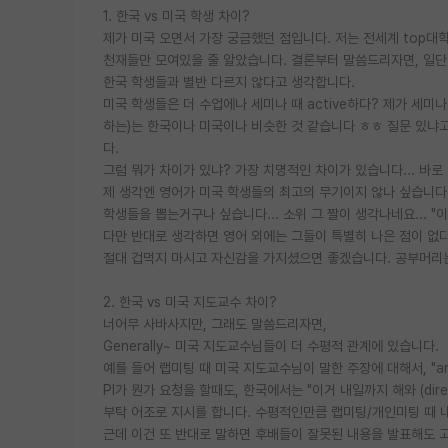
1. 한국 vs 미국 학생 차이?
제가 미국 오면서 가장 궁금했던 점입니다. 저는 전세계 top대
천재들만 모여있을 줄 알았습니다. 결론부터 말씀드리자면, 일단 저는
한국 학생들과 별반 다르지 않다고 생각합니다.
미국 학생들은 더 수업에나 세미나 때 active하다? 제가 세미나도
하는)는 한국이나 미국이나 비슷한 것 같습니다 ㅎㅎ 질문 있냐고
다.
그럼 뭐가 차이가 있냐? 가장 치명적인 차이가 있습니다... 바
제 생각엔 영어가 미국 학생들의 최고의 무기이지 않나 싶습니다. 
학생들을 뽑는거구나 싶습니다... 소위 그 짤이 생각나네요... "이
다만 반대로 생각하면 영어 외에는 그들이 특별히 나은 점이 없다
절대 겁먹지 마시고 자신감을 가지셨으면 좋겠습니다. 공부머리는
2. 한국 vs 미국 지도교수 차이?
너어무 사바사지만, 그래도 말씀드리자면,
Generally~ 미국 지도교수님들이 더 수평적 관계에 있습니다.
예를 들어 랩미팅 때 미국 지도교수님이 말한 주장에 대해서, "ar
PI가 뭔가 요청을 할때도, 한국에서는 "이거 내일까지 해와 (directi
부탁 어조로 지시를 합니다. 수평적인만큼 랩미팅/개인미팅 때 
근데 이건 또 반대로 말하면 후배들이 잘못된 내용을 발표해도 