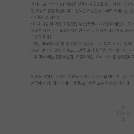
가지고 포닥 학교 tier list를 만들어서 S A B C... 이렇게
일 키워드 엄청 많습니다... 컨택은 가능한 gmail로 보내시는 
- 인종차별 경험?
: 미국 나올 때 가장 걱정했던 부분(코로나 시기였어서)인데, 적
미중부 작은 도시 술집에서 여권으로 ID 제시 하니까 계속 중국에
- 미국 물가?
: 저는 미국이라고 싼 건 없다고 봅니다 ㅋㅋ; 특히 요새는 원
비교하면 거의 2배 차이죠. 그만큼 포닥 월급을 받긴 합니다. 지역
- 아 미국 애들 불닭볶음면, 오징어게임, Apt 노래 참 좋아합니다..
익명을 위해 더 자세한 설명을 못하는 것이 아쉽지만, 이 글이
한국에 계신, 해외에 계신 학생/포닥분들 모두 화이팅 입니다!
응원해요
28