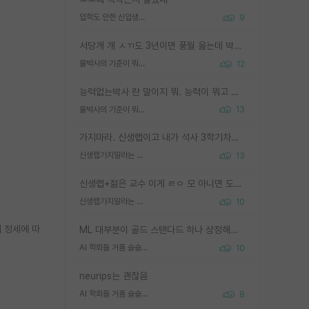
입학도 안한 신입생이 원래 관심을 받나요
9
서당개 개 ㅅㄲ도 3년이면 풍월 읊는데 박사 5년 이상 대리고 있으면서 물된건 교수 탓 맞는ㄱ게 거기가 서당이 아니란 소리임
물박사의 기준이 뭐임?
12
능력없는박사 란 말이지 뭐. 능력이 뭐고 능력이 있다는게 뭔지는 사람마다 기준이 다르니까 얘기해봐야 서로 자기 기준만 얘기해서 논쟁이 끝이 안나고. 주위에서 능력있고 야심있는 신입생이 교수가 유의미한 피드백을 아예 안주면서 제대로된 과제에 참여해볼 기회도 제공하지 않고 잡일 뺑뺑이만 돌려서 맨날 단순작업만 하면서 밤새다가 눈빛이 점점 죽어가는걸 본 사람은 물박사는 교수탓이라고 하고, 교수는 이것저것 알려도 주고 기회도 주고 사수 동기 붙여주면서 어떻게든 끌고가려고 하는데 본인이 매일 뺀질거리면서 출근 하는둥마는둥 하다가 기껏 와서도 폰이나 쳐다보다가 실험 망치고 저녁약속있어서 먼저 가볼게요~ 하는걸 본 사람은 물박사는 본인탓이라고 함.
물박사의 기준이 뭐임?
13
가지마라. 신생랩이고 내가 석사 3학기차인데 최고참인데 나도 아무것도 모르는데 교수가 후배들 왜 논문 교육 안시키냐. 논문 왜 안 써오냐 닦달한다
신생랩가지말라는 이유가 있었구나
13
신생랩+젊은 교수 이게 ㄹㅇ 모 아니면 도인듯.
신생랩가지말라는 이유가 있었구나
10
제 정세에 따
ML 대부분이 골드 스탠다드 하나 상정해놓고 (벤치마크 데이터셋이 여러 개면 여러 개 상정) 그거 얼마나 잘 맞추나 싸움임 가끔 번뜩이는 설계 철학을 보여주는 논문들도 있지만 대부분 그거 성적 얼마나 더 올리느라에 혈안이 되어 있는 측면이 잇음
AI 학회들 거품 슬슬 지적이 나오네요
10
neurips는 괜찮음
AI 학회들 거품 슬슬 지적이 나오네요
8