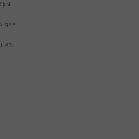
 junk 메
근데 학회로
다. 한국과