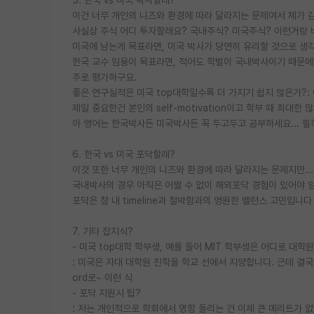
이건 너무 개인의 니즈와 환경에 따라 달라지는 문제여서 제가 
사실상 주식 어디 투자할래요? 국내주식? 미국주식? 이런거랑
미국에 남는게 목표라면, 미국 박사가 당연히 유리할 것으로 생
한국 교수 임용이 목표라면, 적어도 학벌이 국내박사이기 때문
주로 평가하구요.
좋은 연구실적은 미국 top대학일수록 더 가지기 쉽지 않은가?:
제일 중요한건 본인의 self-motivation이고 학부 때 최대
아 영어는 한국박사든 미국박사든 꼭 두고두고 공부하세요... 필히
6. 한국 vs 미국 포닥할래?
이것 또한 너무 개인의 니즈와 환경에 따라 달라지는 문제지만...
국내박사의 경우 아직은 어쩔 수 없이 해외포닥 경험이 있어야
포닥은 참 내 timeline과 절박함과의 영원한 밸런스 고민입니다
7. 기타 잡지식?
- 미국 top대학 학부생, 예를 들어 MIT 학부생은 어디로 대학
: 미국은 자대 대학원 진학을 학교 선에서 지양합니다. 근데 결국 
ord로~ 이런 식
- 포닥 지원시 팁?
: 저는 개인적으로 학회에서 명함 돌리는 건 이제 큰 메리트가 