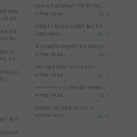
open ai가 ai대장아님? 그럼 쟤가 하는 말이 다 맞겠네
 척척 해내는
AI 학회들 거품 슬슬 지적이 나오네요
8
 수준 또한
신생랩 1기 출신인데 신생랩은 줠라 무거운 바벨 같은거임. 들면 대박인데 못들면 깔려 죽음. 아무도 알려주지 않는 환경에서 자생해야하지만, 일단 살아남았다면 그 어떤 사람보다 악착같고 생존력 높은 사람으로 거듭날 수 있음
질문을 주저
신생랩가지말라는 이유가 있었구나
12
었다고 합니
뭐 토익같은게 되버린거죠 토익 900이라고 영어잘하는건 아닙니다만 잘하는사람은 다 900을 넘는 그런
어렵습니다.
AI 학회들 거품 슬슬 지적이 나오네요
9
솜씨도 보고
내가 그렇게 말할땐 신고나 누르더니
 뒤쳐진다고,
AI 학회들 거품 슬슬 지적이 나오네요
11
 ;)
ㅋㅋㅋㅋㅋㅋ ㅠㅠ 그래서 일단 유명해지는게 중요한거같습니다
AI 학회들 거품 슬슬 지적이 나오네요
8
32살에도 이런 질문을 하는군요...?
박사진학하기에 2억은 괜찮은 (?) 정도의 경제력인가요
15
ld~" 좀 더
고있는데?"라