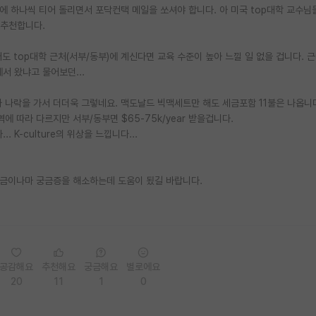
 1주일에 하나씩 티어 돌리면서 포닥컨택 메일을 쏘셔야 합니다. 아 미국 top대학 교수님들
걸 추천합니다.
어도 top대학 근처(서부/동부)에 계신다면 교육 수준이 높아 느낄 일 없을 겁니다. 
서 왔냐고 물어보던...
화가 나락을 가서 더더욱 그렇네요. 맥도날드 빅맥세트만 해도 세금포함 11불은 나옵니
에 따라 다르지만 서부/동부면 $65-75k/year 받을겁니다.
. K-culture의 위상을 느낍니다...
 조금이나마 궁금증을 해소하는데 도움이 됬길 바랍니다.
공감해요
추천해요
궁금해요
별로에요
20
11
1
0