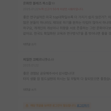
온화한 블레즈 파스칼
2025.01.22
누적 신고가 50개 이상인 사용자입니다.
좋은 연구실적은 미국 top대학일수록 더 가지기 쉽지 않은가?: 이
많은 분들이 하나라도 제대로 하기를 원하는 타입이 많아서 하나의
하구요, 개개인의 개성이나 취향을 서로 존중하는 그런 문화이다보
같아요. 한국도 획일화된 교육과 연구방식?을 좀 벗어나면 좋을 
대댓글 쓰기
찌질한 코페르니쿠스
2025.01.22
좋은 경험담 공유해주셔서 감사합니다!
타지 생활 참 힘드실텐데 하시는 일 무탈히 다 잘되었으면 좋겠습
대댓글 쓰기
해당 댓글을 보려면 로그인이 필요합니다.
로그인하기