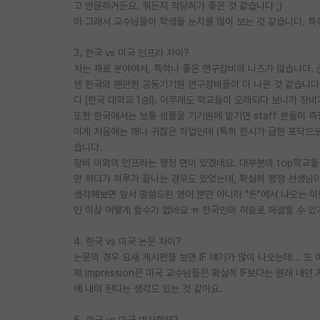
고 반문하거든요. 뭐든지 적당히가 좋은 것 같습니다 ;)
아 그래서 교수님들이 학생들 눈치를 많이 보는 것 같습니다. 
3. 한국 vs 미국 인프라 차이?
저는 재료 분야여서, 특히나 좋은 연구장비의 니즈가 많습니다. 
엔 한국의 왠만한 공동기기원 연구장비들이 더 나은 것 같습니다;
다 (한국 대학교 1승!). 아무래도 학교들이 오래되다 보니까 
또한 한국에서는 보통 샘플을 기기원에 맡기면 staff 분들이 측정
이게 처음에는 꽤나 귀찮은 작업인데 (특히 한시가 급한 포닥으로
습니다.
장비 이외의 인프라는 행정 면이 있겠네요. 대부분의 top학교
만 하다가 하루가 끝나는 경우도 있었는데, 확실히 행정 선생님이
생각해보면 앞서 말씀드린 영어 뿐만 아니라 "돈"에서 나오는 이
인 이상 어떻게 할수가 없네요 ㅠ 한국인의 허슬로 해결할 수 있기
4. 한국 vs 미국 논문 차이?
논문의 경우 요새 게시판을 보면 IF 얘기가 많이 나오는데... 또
제 impression은 미국 교수님들은 확실히 IF보다는 원래 내던
에 내야 된다는 생각도 있는 것 같아요.
5. 한국 vs 미국 박사할래?