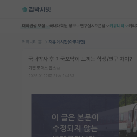
대학원생 모집
국내대학원 정보
연구실&오픈랩
커뮤니티
커리
커뮤니티 홈
자유 게시판(아무개랩)
국내박사 후 미국포닥이 느끼는 학생/연구 차이?
기쁜 토마스 홉스
2025.01.22
21
24463