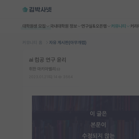
대학원생 모집
국내대학원 정보
연구실&오픈랩
커뮤니티
커리
커뮤니티 홈
자유 게시판(아무개랩)
ai 컴공 연구 윤리
취한 마키아벨리
2023.01.21
14
3564