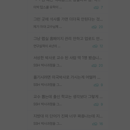
미박 탑스쿨 유학이 빡세진 이유
7
그런 곳에 석사를 가면 더더욱 안된다는 것을 깨달으시면 된겁니다!
제가 자대 교수님께 무례하게 행동한 걸까요?
20
그냥 랩실 홈페이지 관리 안하고 업로드 안한거 아님?
연구실적이 4년의 공백이 있는거 어떻게 생각하냐
12
서성한 박사로 교수 된 사람 딱 1명 봤습니다. 근데 지방대 박사로 교수된 거는 기적이 일어나야되요. 서성한 학부부터여도 빡센게 교수임용일텐데 지방대박사로 무슨 교수가 되나요...... 중소기업/중견기업 팀장급/연구소장급이나 될거 같네요.
SSH 박사과정을 그만두고 지방대 박사로 옮기면 교수의 꿈은 끝일까요?
20
옮기시려면 미국박사로 가시는게 어떨까 싶네요. 교수가 꿈이면 미국박사 하고 미국교수 까지 같이 노리시는게 기회가 많지 않을까요?
SSH 박사과정을 그만두고 지방대 박사로 옮기면 교수의 꿈은 끝일까요?
9
교수 뽑는데 출신 학교는 생각보다 그렇게 안 봄. 앞으로는 더 안 보게 될거임. 박사는 어디서 진행해도 됨. 단, 제대로 쌓고 좋은 실적 만들 수 있다면. 그런데 지방대는 그럴 가능성이 지극히 낮음. 나만 열심히 잘 하면 된다? 인간은 주변 환경에 지배되는 나약한 존재임. 주변의 지방대 대학원생과 섞이고 지방 특유의 여유로움 또는 나쁘게 얘기해서 나태함에 젖어 살다보면 교수의 꿈 자체를 잊어버리게 될 가능성도 있음. 주변 환경이 70~80%임.
SSH 박사과정을 그만두고 지방대 박사로 옮기면 교수의 꿈은 끝일까요?
9
지방대 이 단어가 진짜 너무 짜증나는데 지방대면 다 그냥 쓰레기인가요? 무슨 말 같지도 않은 댓글들이 있는건지??? 지방에도 충분히 좋은 대학 많고 충분히 잘하는 교수님들 많습니다 포항공대 4개 IST 대표 지거국들 여기 모두 다 지방에 있고 여기 출신들 중에 교수하는 분들 적지 않습니다 지거국 출신이 무슨 교수를 하냐?라고 생각할 사람들 많은데 상위 대표 지거국에 아웃라이어들 많습니다 결국 개인의 연구역량과 실적이 중요합니다 이 역량을 펼치는데 있어서 지도교수와의 합도 중요합니다. 그리고 경력이 필요하면 해외포닥까지 다녀오세요
SSH 박사과정을 그만두고 지방대 박사로 옮기면 교수의 꿈은 끝일까요?
16