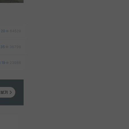
20
64529
35
36796
19
23588