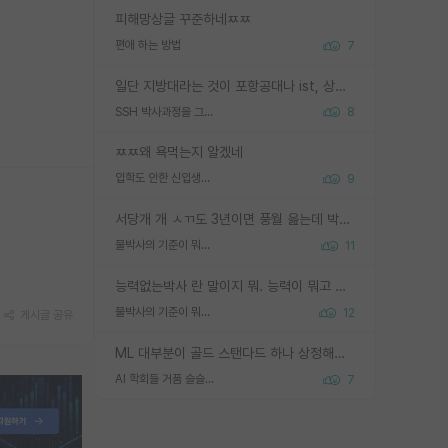
피해망상글 꾸준하네ㅉㅉ
편애 하는 방법
7
일단 지방대라는 것이 포항공대나 ist, 상위 지거국은 아니라고 생각하겠습니다. 그런곳은 서성한에 비해 소위 대학 네임밸류가 크게 뒤떨어지지는 않으니까요. 대학 이름이 중요하냐? 당연합니다. 대학 이름이 좋아서 좋은 아웃풋이 나오는 것이냐, 좋은 대학은 좋은 사람과 좋은 기회가 몰려있으니 아웃풋도 자연스럽게 좋아지는 것이냐? 대답하기 어려운 문제입니다. 아직 한국 사회에서 학벌을 보는 것도, 특히 이공계를 중심으로 학벌보다는 실적 위주라는 분위기가 형성되는 것도 사실입니다. 지방대 출신으로 전임교수가 될수 있느냐? 가능 불가능을 따지면 당연히 가능입니다. 지방대 박사 출신으로 전임교원이 된 경우가 실제로 있으니까요. 현실적인 가능성이 있느냐? 지금 이정도 대학의 교수가 되고싶다고 생각되는 대학 들어가서 컴공과 교수 목록 켜고 박사 어디서 받았는지 쭉 한번 보세요. 냉정하게 지방대 출신인 분들이 많지는 않으실겁니다.
SSH 박사과정을 그만두고 지방대 박사로 옮기면 교수의 꿈은 끝일까요?
8
ㅉㅉ왜 욕먹는지 알겠네
입학도 안한 신입생이 원래 관심을 받나요
9
서당개 개 ㅅㄲ도 3년이면 풍월 읊는데 박사 5년 이상 대리고 있으면서 물된건 교수 탓 맞는ㄱ게 거기가 서당이 아니란 소리임
물박사의 기준이 뭐임?
11
능력없는박사 란 말이지 뭐. 능력이 뭐고 능력이 있다는게 뭔지는 사람마다 기준이 다르니까 얘기해봐야 서로 자기 기준만 얘기해서 논쟁이 끝이 안나고. 주위에서 능력있고 야심있는 신입생이 교수가 유의미한 피드백을 아예 안주면서 제대로된 과제에 참여해볼 기회도 제공하지 않고 잡일 뺑뺑이만 돌려서 맨날 단순작업만 하면서 밤새다가 눈빛이 점점 죽어가는걸 본 사람은 물박사는 교수탓이라고 하고, 교수는 이것저것 알려도 주고 기회도 주고 사수 동기 붙여주면서 어떻게든 끌고가려고 하는데 본인이 매일 뺀질거리면서 출근 하는둥마는둥 하다가 기껏 와서도 폰이나 쳐다보다가 실험 망치고 저녁약속있어서 먼저 가볼게요~ 하는걸 본 사람은 물박사는 본인탓이라고 함.
물박사의 기준이 뭐임?
12
게시글 공유
ML 대부분이 골드 스탠다드 하나 상정해놓고 (벤치마크 데이터셋이 여러 개면 여러 개 상정) 그거 얼마나 잘 맞추나 싸움임 가끔 번뜩이는 설계 철학을 보여주는 논문들도 있지만 대부분 그거 성적 얼마나 더 올리느라에 혈안이 되어 있는 측면이 잇음
AI 학회들 거품 슬슬 지적이 나오네요
7