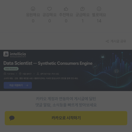
PI 전용 게시판
응원해요
공감해요
추천해요
궁금해요
별로에요
인문사회 계열 게시판
0
0
0
1
14
특수/전문대학원 게시판
게시글 공유
반도체/AI 게시판
장학금/장학생 게시판
학술 정보 게시판
홍보 게시판
커리어
카카오 계정과 연동하여 게시글에 달린
유학교육
댓글 알람, 소식등을 빠르게 받아보세요
이벤트
카카오로 시작하기
반도체 아카데미