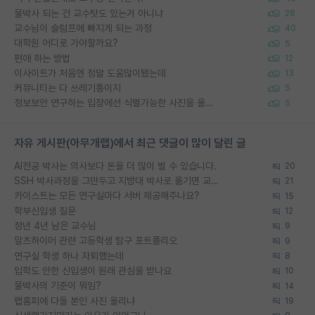
물박사 되는 건 교수탓도 있는거 아니냐
28
교수님이 슬럼프에 빠지게 되는 과정
40
대학원 어디로 가야할까요?
5
편애 하는 방법
12
이사이트가 처음엔 정말 도움많이됐는데
13
커뮤니티는 다 쓰레기통이지
5
정보보안 연구하는 입장에선 식별가능한 사진을 올리는건 비추이긴함
5
자유 게시판(아무개랩)에서 최근 댓글이 많이 달린 글
AI전공 박사는 의사보다 돈을 더 많이 벌 수 있습니다.
20
SSH 박사과정을 그만두고 지방대 박사로 옮기면 교수의 꿈은 끝일까요?
21
카이스트는 모든 연구실마다 서버 제공해주나요?
15
학부신입생 질문
12
정년 4년 남은 교수님
9
알츠하이머 관련 고등학생 탐구 포트폴리오
9
연구실 학생 하나 자퇴했는데
8
입학도 안한 신입생이 원래 관심을 받나요
10
물박사의 기준이 뭐임?
14
랩홈피에 다들 본인 사진 올리냐
19