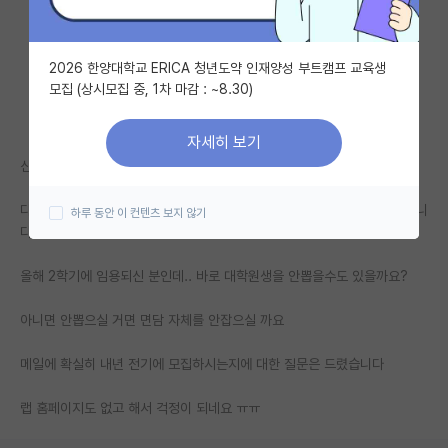
자유 게시판(아무개랩)
2026 한양대학교 ERICA 청년도약 인재양성 부트캠프 교육생
미국 유학 게시판
모집 (상시모집 중, 1차 마감 : ~8.30)
미국 대학원 합격 후기 게시판
자세히 보기
대학원생 모집 게시판
신임교수님과 면담이 잡혔는데
대학원 합격 후기 게시판
다만 모든것에 앞서는 걱정은 대학원생 자체를 내년 전기에 뽑지 않는것입니
하루 동안 이 컨텐츠 보지 않기
다
연구실(PI) 홍보 게시판
올해 2학기에 임용되신 분인데.. 바로 대학원생을 안뽑을수도 있을까요?
석박사 채용 정보 게시판
임용 정보 게시판
아니면 안뽑으실 거면 면담 자체를 안잡으실 까요
학부 인턴 게시판
메일에 확실히 내년 전기에 모집하시는지에 대한 질문은 드렸습니다
취업 게시판
랩 홈페이지도 없고 해서 걱정이 되네요 ㅠㅠ
임용 후기 게시판