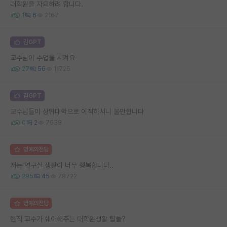
대학원을 자퇴하려 합니다.
1
6
2167
김GPT
교수님이 수업을 시켜요
27
56
11725
김GPT
교수님들이 상위대학으로 이직하시니 불안합니다
0
2
7639
명예의전당
저는 연구실 생활이 너무 행복합니다..
295
45
78722
명예의전당
현직 교수가 쉐어해주는 대학원생활 팁들?