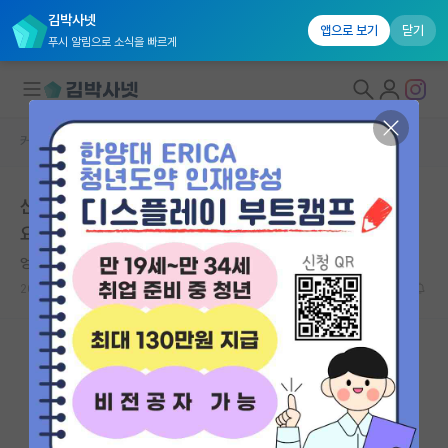
김박사넷
앱으로 보기
닫기
푸시 알림으로 소식을 빠르게
커뮤니티 홈
자유 게시판(아무개랩)
대학원생 모집
신임 교수님 면담이 잡혀도 대학원생을 안뽑을수도 있나
국내대학원 정보
요?
연구실&오픈랩
엉뚱한 어니스트 헤밍웨이
커뮤니티
2023.09.05
23
4307
커뮤니티 홈
전체글보기
베스트 게시판
IF 명예의전당