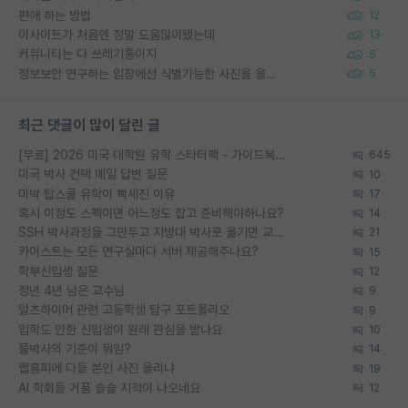
편애 하는 방법
12
이사이트가 처음엔 정말 도움많이됐는데
13
커뮤니티는 다 쓰레기통이지
5
정보보안 연구하는 입장에선 식별가능한 사진을 올리는건 비추이긴함
5
최근 댓글이 많이 달린 글
[무료] 2026 미국 대학원 유학 스타터팩 - 가이드북 & 합격자 컨택메일 템플릿
645
미국 박사 컨택 메일 답변 질문
10
미박 탑스쿨 유학이 빡세진 이유
17
혹시 이정도 스펙이면 어느정도 잡고 준비해야하나요?
14
SSH 박사과정을 그만두고 지방대 박사로 옮기면 교수의 꿈은 끝일까요?
21
카이스트는 모든 연구실마다 서버 제공해주나요?
15
학부신입생 질문
12
정년 4년 남은 교수님
9
알츠하이머 관련 고등학생 탐구 포트폴리오
9
입학도 안한 신입생이 원래 관심을 받나요
10
물박사의 기준이 뭐임?
14
랩홈피에 다들 본인 사진 올리냐
19
AI 학회들 거품 슬슬 지적이 나오네요
12