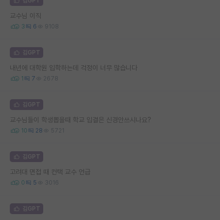
김GPT
교수님 이직
3
6
9108
김GPT
내년에 대학원 입학하는데 걱정이 너무 많습니다
1
7
2678
김GPT
교수님들이 학생뽑을때 학교 입결은 신경안쓰시나요?
10
28
5721
김GPT
고려대 면접 때 컨택 교수 언급
0
5
3016
김GPT