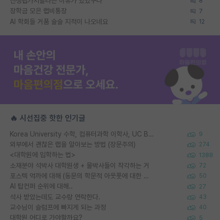
신생랩가지말라는 이유가 있었구나
8
장학금 모은 랩비통장
7
AI 학회들 거품 슬슬 지적이 나오네요
12
🔥 시선집중 핫한 인기글
Korea University 수학, 컴퓨터과학 이학사, UC Berkeley 산업공학 대학원 공학박사가 되는 것은 쉽지 않겠죠?
9
외부에서 괜찮은 랩을 알아보는 방법 (장문주의)
274
<대학원에 입학하는 법>
1388
소재분야 석박사 대학원생 + 물박사들이 착각하는 거
72
포스텍 억까에 대해 (동문의 학문적 아웃풋에 대한 반박)
50
AI 탑컨퍼 순위에 대해..
27
석사 받았는데도 교수랑 연락한다.
43
교수님이 슬럼프에 빠지게 되는 과정
40
대학원 어디로 가야할까요?
5