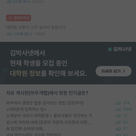
96
19
23584
명예의전당
대학원 수준이 너무 높아서 힘듭니다
138
52
74885
자유 게시판(아무개랩)에서 핫한 인기글은?
외부에서 괜찮은 랩을 알아보는 방법 (장문주의)
274
<대학원에 입학하는 법>
1388
소재분야 석박사 대학원생 + 물박사들이 착각하는 거
72
포스텍 억까에 대해 (동문의 학문적 아웃풋에 대한 반박)
50
AI 탑컨퍼 순위에 대해..
27
석사 받았는데도 교수랑 연락한다.
43