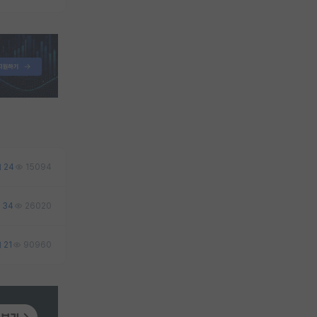
24
15094
34
26020
21
90960