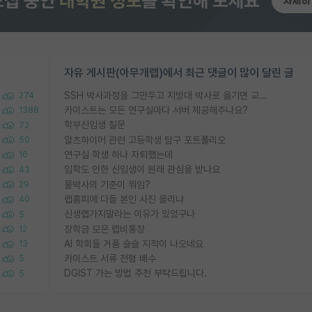
자유 게시판(아무개랩)에서 최근 댓글이 많이 달린 글
SSH 박사과정을 그만두고 지방대 박사로 옮기면 교수의 꿈은 끝일까요?
274
카이스트는 모든 연구실마다 서버 제공해주나요?
1388
학부신입생 질문
72
알츠하이머 관련 고등학생 탐구 포트폴리오
50
연구실 학생 하나 자퇴했는데
16
입학도 안한 신입생이 원래 관심을 받나요
43
물박사의 기준이 뭐임?
29
랩홈피에 다들 본인 사진 올리냐
40
신생랩가지말라는 이유가 있었구나
5
장학금 모은 랩비통장
12
AI 학회들 거품 슬슬 지적이 나오네요
13
카이스트 서류 전형 배수
5
DGIST 가는 방법 추천 부탁드립니다.
5