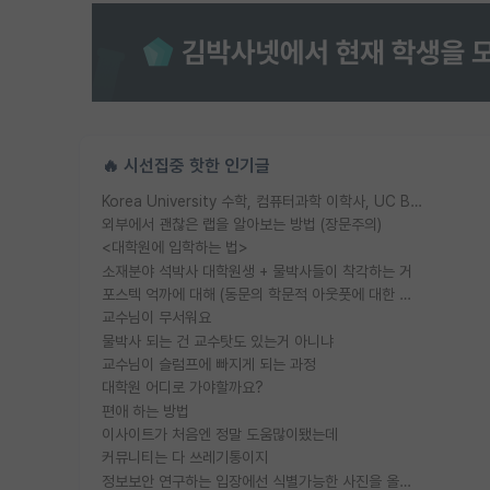
🔥 시선집중 핫한 인기글
Korea University 수학, 컴퓨터과학 이학사, UC Berkeley 산업공학 대학원 공학박사가 되는 것은 쉽지 않겠죠?
외부에서 괜찮은 랩을 알아보는 방법 (장문주의)
<대학원에 입학하는 법>
소재분야 석박사 대학원생 + 물박사들이 착각하는 거
포스텍 억까에 대해 (동문의 학문적 아웃풋에 대한 반박)
교수님이 무서워요
물박사 되는 건 교수탓도 있는거 아니냐
교수님이 슬럼프에 빠지게 되는 과정
대학원 어디로 가야할까요?
편애 하는 방법
이사이트가 처음엔 정말 도움많이됐는데
커뮤니티는 다 쓰레기통이지
정보보안 연구하는 입장에선 식별가능한 사진을 올리는건 비추이긴함