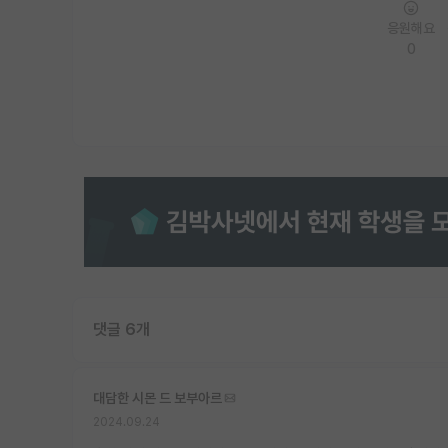
응원해요
0
댓글 6개
대담한 시몬 드 보부아르
2024.09.24