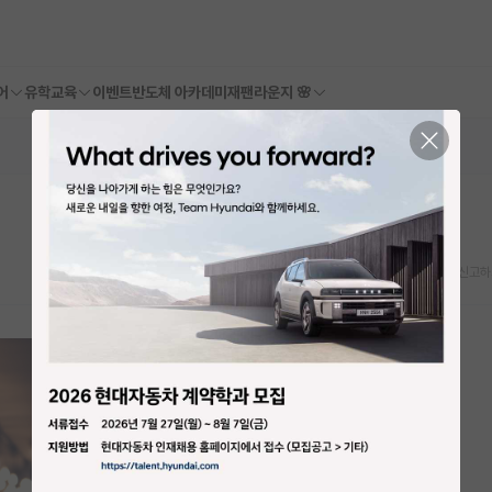
어
유학교육
이벤트
반도체 아카데미
재팬라운지 🌸
스크랩
신고하