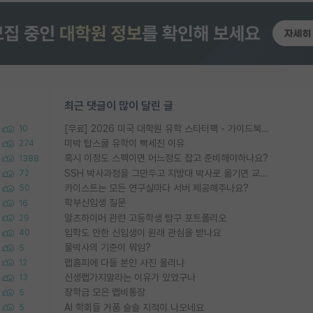
최근 댓글이 많이 달린 글
[무료] 2026 미국 대학원 유학 스타터팩 - 가이드북 & 합격자 컨택메일 템플릿
10
미박 탑스쿨 유학이 빡세진 이유
274
혹시 이정도 스펙이면 어느정도 잡고 준비해야하나요?
1388
SSH 박사과정을 그만두고 지방대 박사로 옮기면 교수의 꿈은 끝일까요?
72
카이스트는 모든 연구실마다 서버 제공해주나요?
50
학부신입생 질문
16
알츠하이머 관련 고등학생 탐구 포트폴리오
29
입학도 안한 신입생이 원래 관심을 받나요
40
물박사의 기준이 뭐임?
5
랩홈피에 다들 본인 사진 올리냐
12
신생랩가지말라는 이유가 있었구나
13
장학금 모은 랩비통장
5
AI 학회들 거품 슬슬 지적이 나오네요
5