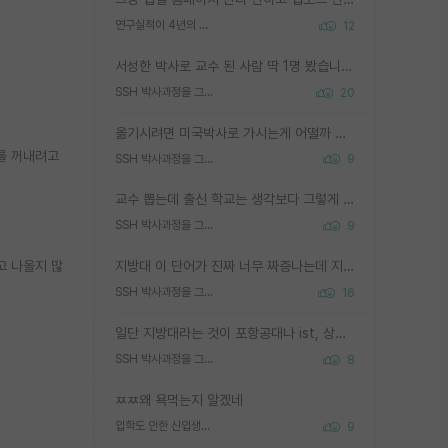
연구실적이 4년의 공백이 있는거 어떻게 생각하냐
12
서성한 박사로 교수 된 사람 딱 1명 봤습니다. 근데 지방대 박사로 교수된 거는 기적이 일어나야되요. 서성한 학부부터여도 빡센게 교수임용일텐데 지방대박사로 무슨 교수가 되나요...... 중소기업/중견기업 팀장급/연구소장급이나 될거 같네요.
SSH 박사과정을 그만두고 지방대 박사로 옮기면 교수의 꿈은 끝일까요?
20
옮기시려면 미국박사로 가시는게 어떨까 싶네요. 교수가 꿈이면 미국박사 하고 미국교수 까지 같이 노리시는게 기회가 많지 않을까요?
를 꺼내려고
SSH 박사과정을 그만두고 지방대 박사로 옮기면 교수의 꿈은 끝일까요?
9
교수 뽑는데 출신 학교는 생각보다 그렇게 안 봄. 앞으로는 더 안 보게 될거임. 박사는 어디서 진행해도 됨. 단, 제대로 쌓고 좋은 실적 만들 수 있다면. 그런데 지방대는 그럴 가능성이 지극히 낮음. 나만 열심히 잘 하면 된다? 인간은 주변 환경에 지배되는 나약한 존재임. 주변의 지방대 대학원생과 섞이고 지방 특유의 여유로움 또는 나쁘게 얘기해서 나태함에 젖어 살다보면 교수의 꿈 자체를 잊어버리게 될 가능성도 있음. 주변 환경이 70~80%임.
SSH 박사과정을 그만두고 지방대 박사로 옮기면 교수의 꿈은 끝일까요?
9
고 나올지 많
지방대 이 단어가 진짜 너무 짜증나는데 지방대면 다 그냥 쓰레기인가요? 무슨 말 같지도 않은 댓글들이 있는건지??? 지방에도 충분히 좋은 대학 많고 충분히 잘하는 교수님들 많습니다 포항공대 4개 IST 대표 지거국들 여기 모두 다 지방에 있고 여기 출신들 중에 교수하는 분들 적지 않습니다 지거국 출신이 무슨 교수를 하냐?라고 생각할 사람들 많은데 상위 대표 지거국에 아웃라이어들 많습니다 결국 개인의 연구역량과 실적이 중요합니다 이 역량을 펼치는데 있어서 지도교수와의 합도 중요합니다. 그리고 경력이 필요하면 해외포닥까지 다녀오세요
SSH 박사과정을 그만두고 지방대 박사로 옮기면 교수의 꿈은 끝일까요?
16
일단 지방대라는 것이 포항공대나 ist, 상위 지거국은 아니라고 생각하겠습니다. 그런곳은 서성한에 비해 소위 대학 네임밸류가 크게 뒤떨어지지는 않으니까요. 대학 이름이 중요하냐? 당연합니다. 대학 이름이 좋아서 좋은 아웃풋이 나오는 것이냐, 좋은 대학은 좋은 사람과 좋은 기회가 몰려있으니 아웃풋도 자연스럽게 좋아지는 것이냐? 대답하기 어려운 문제입니다. 아직 한국 사회에서 학벌을 보는 것도, 특히 이공계를 중심으로 학벌보다는 실적 위주라는 분위기가 형성되는 것도 사실입니다. 지방대 출신으로 전임교수가 될수 있느냐? 가능 불가능을 따지면 당연히 가능입니다. 지방대 박사 출신으로 전임교원이 된 경우가 실제로 있으니까요. 현실적인 가능성이 있느냐? 지금 이정도 대학의 교수가 되고싶다고 생각되는 대학 들어가서 컴공과 교수 목록 켜고 박사 어디서 받았는지 쭉 한번 보세요. 냉정하게 지방대 출신인 분들이 많지는 않으실겁니다.
SSH 박사과정을 그만두고 지방대 박사로 옮기면 교수의 꿈은 끝일까요?
8
ㅉㅉ왜 욕먹는지 알겠네
입학도 안한 신입생이 원래 관심을 받나요
9