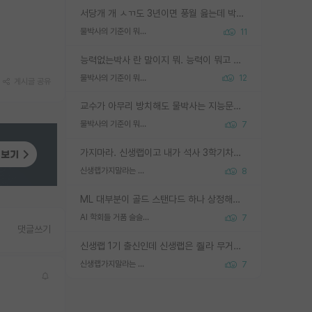
서당개 개 ㅅㄲ도 3년이면 풍월 읊는데 박사 5년 이상 대리고 있으면서 물된건 교수 탓 맞는ㄱ게 거기가 서당이 아니란 소리임
물박사의 기준이 뭐임?
11
능력없는박사 란 말이지 뭐. 능력이 뭐고 능력이 있다는게 뭔지는 사람마다 기준이 다르니까 얘기해봐야 서로 자기 기준만 얘기해서 논쟁이 끝이 안나고. 주위에서 능력있고 야심있는 신입생이 교수가 유의미한 피드백을 아예 안주면서 제대로된 과제에 참여해볼 기회도 제공하지 않고 잡일 뺑뺑이만 돌려서 맨날 단순작업만 하면서 밤새다가 눈빛이 점점 죽어가는걸 본 사람은 물박사는 교수탓이라고 하고, 교수는 이것저것 알려도 주고 기회도 주고 사수 동기 붙여주면서 어떻게든 끌고가려고 하는데 본인이 매일 뺀질거리면서 출근 하는둥마는둥 하다가 기껏 와서도 폰이나 쳐다보다가 실험 망치고 저녁약속있어서 먼저 가볼게요~ 하는걸 본 사람은 물박사는 본인탓이라고 함.
물박사의 기준이 뭐임?
12
게시글 공유
교수가 아무리 방치해도 물박사는 지능문제고 본인 의지 문제임. 만물 교수탓 하는 애들이 이상한거임.
물박사의 기준이 뭐임?
7
가지마라. 신생랩이고 내가 석사 3학기차인데 최고참인데 나도 아무것도 모르는데 교수가 후배들 왜 논문 교육 안시키냐. 논문 왜 안 써오냐 닦달한다
신생랩가지말라는 이유가 있었구나
8
ML 대부분이 골드 스탠다드 하나 상정해놓고 (벤치마크 데이터셋이 여러 개면 여러 개 상정) 그거 얼마나 잘 맞추나 싸움임 가끔 번뜩이는 설계 철학을 보여주는 논문들도 있지만 대부분 그거 성적 얼마나 더 올리느라에 혈안이 되어 있는 측면이 잇음
AI 학회들 거품 슬슬 지적이 나오네요
7
댓글쓰기
신생랩 1기 출신인데 신생랩은 줠라 무거운 바벨 같은거임. 들면 대박인데 못들면 깔려 죽음. 아무도 알려주지 않는 환경에서 자생해야하지만, 일단 살아남았다면 그 어떤 사람보다 악착같고 생존력 높은 사람으로 거듭날 수 있음
신생랩가지말라는 이유가 있었구나
7