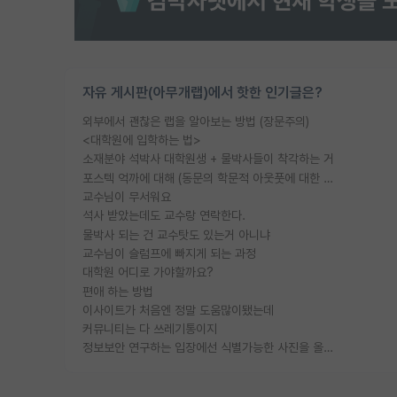
자유 게시판(아무개랩)에서 핫한 인기글은?
외부에서 괜찮은 랩을 알아보는 방법 (장문주의)
<대학원에 입학하는 법>
소재분야 석박사 대학원생 + 물박사들이 착각하는 거
포스텍 억까에 대해 (동문의 학문적 아웃풋에 대한 반박)
교수님이 무서워요
석사 받았는데도 교수랑 연락한다.
물박사 되는 건 교수탓도 있는거 아니냐
교수님이 슬럼프에 빠지게 되는 과정
대학원 어디로 가야할까요?
편애 하는 방법
이사이트가 처음엔 정말 도움많이됐는데
커뮤니티는 다 쓰레기통이지
정보보안 연구하는 입장에선 식별가능한 사진을 올리는건 비추이긴함