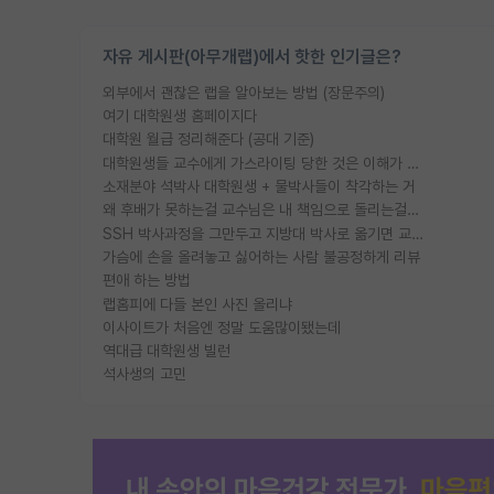
자유 게시판(아무개랩)에서 핫한 인기글은?
외부에서 괜찮은 랩을 알아보는 방법 (장문주의)
여기 대학원생 홈페이지다
대학원 월급 정리해준다 (공대 기준)
대학원생들 교수에게 가스라이팅 당한 것은 이해가 갑니다. 안타깝네요.
소재분야 석박사 대학원생 + 물박사들이 착각하는 거
왜 후배가 못하는걸 교수님은 내 책임으로 돌리는걸까요?
SSH 박사과정을 그만두고 지방대 박사로 옮기면 교수의 꿈은 끝일까요?
가슴에 손을 올려놓고 싫어하는 사람 불공정하게 리뷰
편애 하는 방법
랩홈피에 다들 본인 사진 올리냐
이사이트가 처음엔 정말 도움많이됐는데
역대급 대학원생 빌런
석사생의 고민