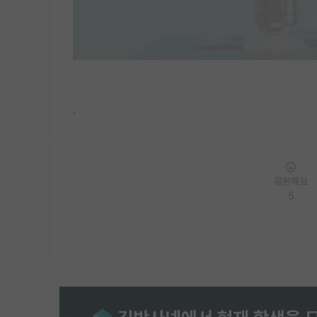
.
응원해요
5