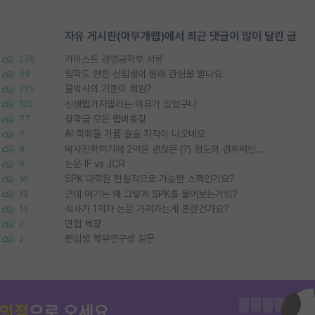
자유 게시판(아무개랩)에서 최근 댓글이 많이 달린 글
카이스트 경영공학부 서류
276
입학도 안한 신입생이 원래 관심을 받나요
59
물박사의 기준이 뭐임?
275
신생랩가지말라는 이유가 있었구나
120
장학금 모은 랩비통장
77
AI 학회들 거품 슬슬 지적이 나오네요
7
박사진학하기에 2억은 괜찮은 (?) 정도의 경제력인가요
9
논문 IF vs JCR
9
SPK 대학원 현실적으로 가능한 스펙인가요?
16
근데 여기는 왜 그렇게 SPK를 물어보는거임?
13
석사가 1저자 논문 가져가는게 흔한건가요?
14
면접 복장
2
편입생 학부연구생 질문
2