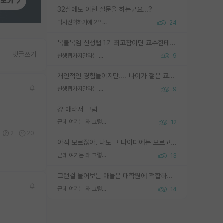
32살에도 이런 질문을 하는군요...?
박사진학하기에 2억은 괜찮은 (?) 정도의 경제력인가요
24
복불복임 신생랩 1기 최고참이면 교수한테 직접 지도받는 시간이 매우 많음 제대로 된 교수라면 말이지 그게 아니라면 그냥 넌 해방 불가능한 노예 1호에 감점쓰레기통이 되는거고
댓글쓰기
신생랩가지말라는 이유가 있었구나
9
개인적인 경험들이지만.... 나이가 젊은 교수일수록 꼰대라는 가면을 쓴 채로 무례함을 행동하는 경우가 거의 90% 정도였음. 나이가 어린데 다른 또래들과 달리 명예, 권력, 재력까지 얻었으니 세상 다 가진 기분이겠지. 오히러 나이 든 교수들이 행동과 말을 더 조심하시더라.
신생랩가지말라는 이유가 있었구나
9
걍 애라서 그럼
근데 여기는 왜 그렇게 SPK를 물어보는거임?
12
2
20
아직 모르잖아. 나도 그 나이때에는 모르고 평가 받고 안심하고 싶었어.
근데 여기는 왜 그렇게 SPK를 물어보는거임?
13
그런걸 물어보는 애들은 대학원에 적합하지 않다
근데 여기는 왜 그렇게 SPK를 물어보는거임?
14