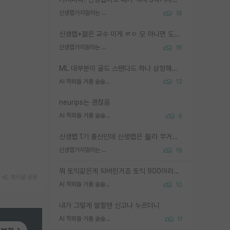
신생랩가지말라는 이유가 있었구나
18
신생랩+젊은 교수 이게 ㄹㅇ 모 아니면 도인듯.
신생랩가지말라는 이유가 있었구나
16
ML 대부분이 골드 스탠다드 하나 상정해놓고 (벤치마크 데이터셋이 여러 개면 여러 개 상정) 그거 얼마나 잘 맞추나 싸움임 가끔 번뜩이는 설계 철학을 보여주는 논문들도 있지만 대부분 그거 성적 얼마나 더 올리느라에 혈안이 되어 있는 측면이 잇음
AI 학회들 거품 슬슬 지적이 나오네요
13
neurips는 괜찮음
AI 학회들 거품 슬슬 지적이 나오네요
9
신생랩 1기 출신인데 신생랩은 줠라 무거운 바벨 같은거임. 들면 대박인데 못들면 깔려 죽음. 아무도 알려주지 않는 환경에서 자생해야하지만, 일단 살아남았다면 그 어떤 사람보다 악착같고 생존력 높은 사람으로 거듭날 수 있음
신생랩가지말라는 이유가 있었구나
19
뭐 토익같은게 되버린거죠 토익 900이라고 영어잘하는건 아닙니다만 잘하는사람은 다 900을 넘는 그런
게시글 공유
AI 학회들 거품 슬슬 지적이 나오네요
10
내가 그렇게 말할땐 신고나 누르더니
AI 학회들 거품 슬슬 지적이 나오네요
11