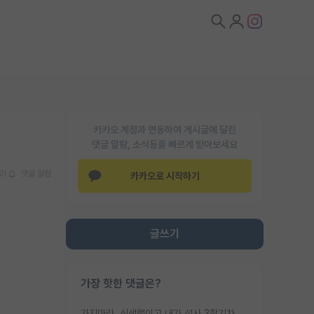
카카오 계정과 연동하여 게시글에 달린
댓글 알람, 소식등을 빠르게 받아보세요
기
댓글 알람
카카오로 시작하기
글쓰기
가장 핫한 댓글은?
가지마라. 신생랩이고 내가 석사 3학기차인데 최고참인데 나도 아무것도 모르는데 교수가 후배들 왜 논문 교육 안시키냐. 논문 왜 안 써오냐 닦달한다