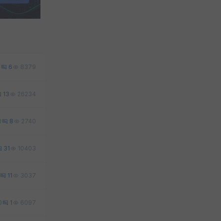
6
6
8379
13
26234
0
8
2740
31
10403
11
3037
0
1
6097