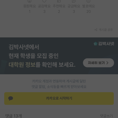
응원해요
공감해요
추천해요
궁금해요
별로에요
PI 전용 게시판
1
3
2
3
20
인문사회 계열 게시판
특수/전문대학원 게시판
게시글 공유
반도체/AI 게시판
장학금/장학생 게시판
학술 정보 게시판
홍보 게시판
카카오 계정과 연동하여 게시글에 달린
커리어
댓글 알람, 소식등을 빠르게 받아보세요
유학교육
카카오로 시작하기
이벤트
반도체 아카데미
댓글 13개
댓글쓰기