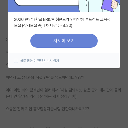
자유 게시판(아무개랩)
2026 한양대학교 ERICA 청년도약 인재양성 부트캠프 교육생
미국 유학 게시판
모집 (상시모집 중, 1차 마감 : ~8.30)
미국 대학원 합격 후기 게시판
예전에는 교수님과 직접 컨택은 홍보팀과 직접 컨택하는 것과 마찬가지니
자세히 보기
대학원생 모집 게시판
해당 랩 2년차에게 연락해봐라 해서 본인도 그렇게 해봤는데
대학원 합격 후기 게시판
하루 동안 이 컨텐츠 보지 않기
요즘은 해줄 수 있는 말이 없다고 (마치 이렇게 답하라고 교육 받은 듯)
연구실(PI) 홍보 게시판
하면서 교수님과의 직접 컨택을 유도하던데...????
석박사 채용 정보 게시판
이미 이런 식의 탐색법이 알려져서 (사실 김박사넷 같은 공개 게시판에 올리
임용 정보 게시판
는데 안 알려질 거라 생각하는 게 이상하긴 함)
학부 인턴 게시판
요즘은 진짜 기업 홍보담당자들처럼 답한다니까여???
취업 게시판
임용 후기 게시판