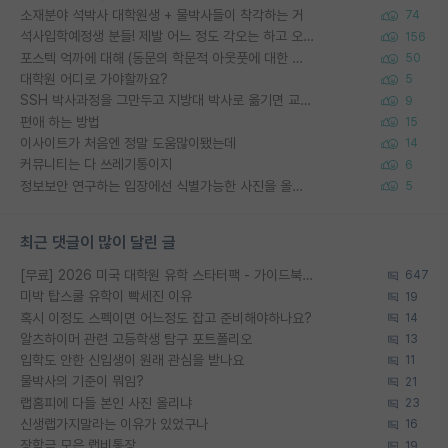
소재분야 석박사 대학원생 + 물박사들이 착각하는 거
74
석사입학예정생 분들! 제발 어느 정도 각오는 하고 오세요.
156
포스텍 억까에 대해 (동문의 학문적 아웃풋에 대한 반박)
50
대학원 어디로 가야할까요?
5
SSH 박사과정을 그만두고 지방대 박사로 옮기면 교수의 꿈은 끝일까요?
9
편애 하는 방법
15
이사이트가 처음엔 정말 도움많이됐는데
14
커뮤니티는 다 쓰레기통이지
6
정보보안 연구하는 입장에선 식별가능한 사진을 올리는건 비추이긴함
5
최근 댓글이 많이 달린 글
[무료] 2026 미국 대학원 유학 스타터팩 - 가이드북 & 합격자 컨택메일 템플릿
647
미박 탑스쿨 유학이 빡세진 이유
19
혹시 이정도 스펙이면 어느정도 잡고 준비해야하나요?
14
알츠하이머 관련 고등학생 탐구 포트폴리오
13
입학도 안한 신입생이 원래 관심을 받나요
11
물박사의 기준이 뭐임?
21
랩홈피에 다들 본인 사진 올리냐
23
신생랩가지말라는 이유가 있었구나
16
장학금 모은 랩비통장
19