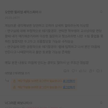
재팬라운지 🌸
오만한 윌리엄 셰익스피어
2025.06.11
게임이론 생각해보면 당연하고 오히려 상세히 알려주는게 이상함
- 연구실에 대해 부정적으로 얘기할경우: 연락한 학부생이 교수님이랑 면담
할때 내가 얘기해준거라며 이상한 질문하고 헛소리하면 나만 ㅈ됨 졸업을 못
하진 않겠지만 두고두고 괴롭힘당할 가능성 수직상승
- 연구실에 대한 긍정적으로 얘기할경우: 랩에 입학하고 나서 본인 마음에
안든다고 나때문이라고 불만 토로할 가능성 존재함
메일 본문 내용도 마음에 안드는 경우도 많아서 난 무조건 읽씹함
8
1
52
1
3
대댓글 2개
대댓글 쓰기
해당 댓글을 보려면 로그인이 필요합니다.
로그인하기
해당 댓글을 보려면 로그인이 필요합니다.
로그인하기
너그러운 피보나치