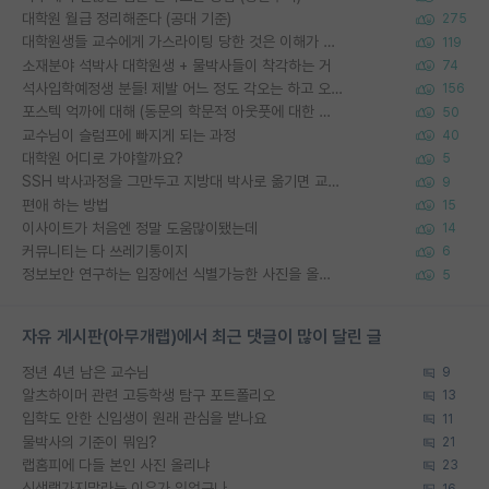
대학원 월급 정리해준다 (공대 기준)
275
대학원생들 교수에게 가스라이팅 당한 것은 이해가 갑니다. 안타깝네요.
119
소재분야 석박사 대학원생 + 물박사들이 착각하는 거
74
석사입학예정생 분들! 제발 어느 정도 각오는 하고 오세요.
156
포스텍 억까에 대해 (동문의 학문적 아웃풋에 대한 반박)
50
교수님이 슬럼프에 빠지게 되는 과정
40
대학원 어디로 가야할까요?
5
SSH 박사과정을 그만두고 지방대 박사로 옮기면 교수의 꿈은 끝일까요?
9
편애 하는 방법
15
이사이트가 처음엔 정말 도움많이됐는데
14
커뮤니티는 다 쓰레기통이지
6
정보보안 연구하는 입장에선 식별가능한 사진을 올리는건 비추이긴함
5
자유 게시판(아무개랩)에서 최근 댓글이 많이 달린 글
정년 4년 남은 교수님
9
알츠하이머 관련 고등학생 탐구 포트폴리오
13
입학도 안한 신입생이 원래 관심을 받나요
11
물박사의 기준이 뭐임?
21
랩홈피에 다들 본인 사진 올리냐
23
신생랩가지말라는 이유가 있었구나
16