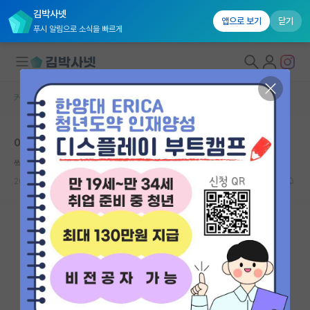
김박사넷
앱으로 보기
닫기
푸시 알림으로 소식을 빠르게
커뮤니티 홈
자유 게시판(아무개랩)
대학원생 모집
어느 순간 대학원생들이 사적 연락은 안 받는 거 같음
국내대학원 정보
씩씩한 존 케인즈
연구실&오픈랩
2025.06.11
13
26224
커뮤니티
커뮤니티 홈
전체글보기
베스트 게시판
IF 명예의전당