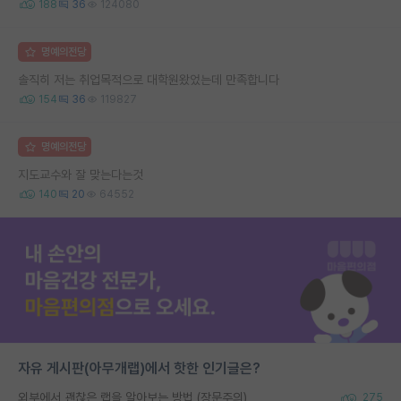
188
36
124080
명예의전당
솔직히 저는 취업목적으로 대학원왔었는데 만족합니다
154
36
119827
명예의전당
지도교수와 잘 맞는다는것
140
20
64552
자유 게시판(아무개랩)에서 핫한 인기글은?
외부에서 괜찮은 랩을 알아보는 방법 (장문주의)
275