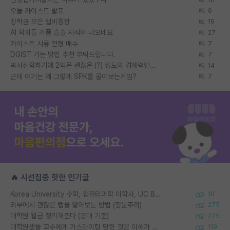
오늘 카이스트 발표
6
장학금 모은 랩비통장
19
AI 학회들 거품 슬슬 지적이 나오네요
27
카이스트 서류 전형 배수
7
DGIST 가는 방법 추천 부탁드립니다.
7
박사진학하기에 2억은 괜찮은 (?) 정도의 경제력인가요
14
근데 여기는 왜 그렇게 SPK를 물어보는거임?
7
🔥 시선집중 핫한 인기글
Korea University 수학, 컴퓨터과학 이학사, UC Berkeley 산업공학 대학원 공학박사가 되는 것은 쉽지 않겠죠?
10
외부에서 괜찮은 랩을 알아보는 방법 (장문주의)
275
대학원 월급 정리해준다 (공대 기준)
275
대학원생들 교수에게 가스라이팅 당한 것은 이해가 갑니다. 안타깝네요.
119