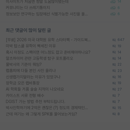
이사이트가 처음엔 정말 도움많이됐는데
14
커뮤니티는 다 쓰레기통이지
6
정보보안 연구하는 입장에선 식별가능한 사진을 올리는건 비추이긴함
6
최근 댓글이 많이 달린 글
[무료] 2026 미국 대학원 유학 스타터팩 - 가이드북 & 합격자 컨택메일 템플릿
647
미박 탑스쿨 유학이 빡세진 이유
19
혹시 이정도 스펙이면 어느정도 잡고 준비해야하나요?
14
알츠하이머 관련 고등학생 탐구 포트폴리오
14
물박사의 기준이 뭐임?
22
랩홈피에 다들 본인 사진 올리냐
23
신생랩가지말라는 이유가 있었구나
16
장학금 모은 랩비통장
19
AI 학회들 거품 슬슬 지적이 나오네요
27
카이스트 서류 전형 배수
7
DGIST 가는 방법 추천 부탁드립니다.
7
박사진학하기에 2억은 괜찮은 (?) 정도의 경제력인가요
15
근데 여기는 왜 그렇게 SPK를 물어보는거임?
8