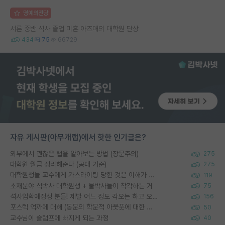
명예의전당
서른 중반 석사 졸업 미혼 아즈매의 대학원 단상
434
75
66729
자유 게시판(아무개랩)에서 핫한 인기글은?
외부에서 괜찮은 랩을 알아보는 방법 (장문주의)
275
대학원 월급 정리해준다 (공대 기준)
275
대학원생들 교수에게 가스라이팅 당한 것은 이해가 갑니다. 안타깝네요.
119
소재분야 석박사 대학원생 + 물박사들이 착각하는 거
75
석사입학예정생 분들! 제발 어느 정도 각오는 하고 오세요.
156
포스텍 억까에 대해 (동문의 학문적 아웃풋에 대한 반박)
50
교수님이 슬럼프에 빠지게 되는 과정
40