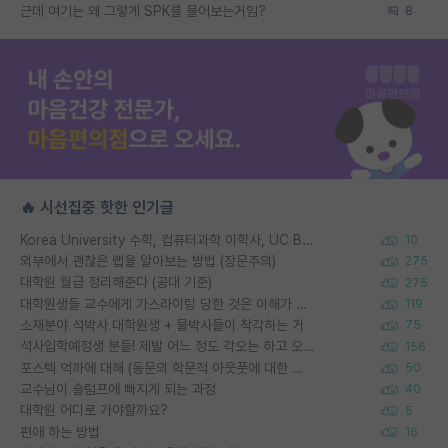
근데 여기는 왜 그렇게 SPK를 물어보는거임?
8
🔥 시선집중 핫한 인기글
Korea University 수학, 컴퓨터과학 이학사, UC Berkeley 산업공학 대학원 공학박사가 되는 것은 쉽지 않겠죠?
10
외부에서 괜찮은 랩을 알아보는 방법 (장문주의)
275
대학원 월급 정리해준다 (공대 기준)
275
대학원생들 교수에게 가스라이팅 당한 것은 이해가 갑니다. 안타깝네요.
119
소재분야 석박사 대학원생 + 물박사들이 착각하는 거
75
석사입학예정생 분들! 제발 어느 정도 각오는 하고 오세요.
156
포스텍 억까에 대해 (동문의 학문적 아웃풋에 대한 반박)
50
교수님이 슬럼프에 빠지게 되는 과정
40
대학원 어디로 가야할까요?
5
편애 하는 방법
16