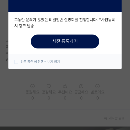
자유 게시판(아무개랩)
그동안 문의가 많았던 레벨업반 설명회를 진행합니다. *사전등록
미국 유학 게시판
시 링크 발송
미국 대학원 합격 후기 게시판
교수님께 메일작성하고 답장이 통화 한번 하자고 왔습니다. 근데
사전 등록하기
대학원생 모집 게시판
마지막줄에 궁금한것들을 준비해서 문의하라고 하셨습니다.
이럴 때는 어떤 것들을 질문해야하나요??
대학원 합격 후기 게시판
관련 논문 읽고 그런거에 질문하는건지,., 잘 모르겠어요
하루 동안 이 컨텐츠 보지 않기
연구실(PI) 홍보 게시판
석박사 채용 정보 게시판
응원해요
공감해요
추천해요
궁금해요
별로에요
임용 정보 게시판
0
0
0
0
0
학부 인턴 게시판
취업 게시판
게시글 공유
임용 후기 게시판