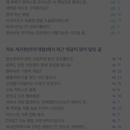
왜 후배가 못하는걸 교수님은 내 책임으로 돌리는걸까요?
6
대학원 어디로 가야할까요?
5
편애 하는 방법
16
이사이트가 처음엔 정말 도움많이됐는데
14
커뮤니티는 다 쓰레기통이지
6
정보보안 연구하는 입장에선 식별가능한 사진을 올리는건 비추이긴함
6
자유 게시판(아무개랩)에서 최근 댓글이 많이 달린 글
알츠하이머 관련 고등학생 탐구 포트폴리오
14
입학도 안한 신입생이 원래 관심을 받나요
11
물박사의 기준이 뭐임?
22
랩홈피에 다들 본인 사진 올리냐
23
신생랩가지말라는 이유가 있었구나
16
오늘 카이스트 발표
6
장학금 모은 랩비통장
19
석박사 과정 합격하고, 컨택했던교수님이 연락이 안됩니다...
7
AI 학회들 거품 슬슬 지적이 나오네요
27
카이스트 서류 전형 배수
7
DGIST 가는 방법 추천 부탁드립니다.
7
박사진학하기에 2억은 괜찮은 (?) 정도의 경제력인가요
15