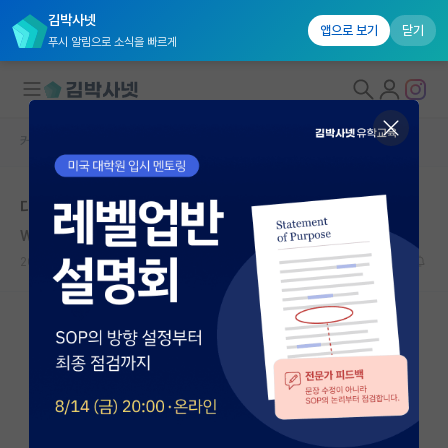
김박사넷
앱으로 보기
닫기
푸시 알림으로 소식을 빠르게
커뮤니티 홈
자유 게시판(아무개랩)
대학원생 모집
대학원 질문
국내대학원 정보
Walter Houser Brattain
연구실&오픈랩
2020.10.07
1
6097
커뮤니티
커뮤니티 홈
전체글보기
베스트 게시판
IF 명예의전당