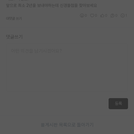
앞으로 최소 2년을 보내야하는데 신경쓸점을 찾아보세요
재팬라운지 🌸
0
0
0
0
1
대댓글 쓰기
댓글쓰기
등록
게시판 목록으로 돌아가기