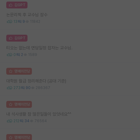
김GPT
논문리젝 후 교수님 잠수
13
9
11842
김GPT
티오는 없는데 면담일정 잡자는 교수님.
0
2
1589
명예의전당
대학원 월급 정리해준다 (공대 기준)
273
90
286367
명예의전당
내 석사생활 참 많은일들이 있엇네요^^
212
34
76564
명예의전당