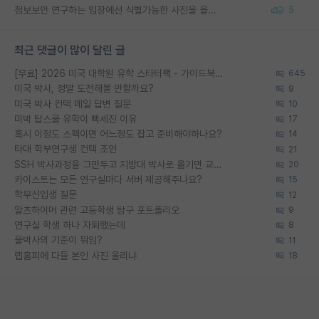
정보보안 연구하는 입장에선 식별가능한 사진을 올리는건 비추이긴함
5
최근 댓글이 많이 달린 글
[무료] 2026 미국 대학원 유학 스타터팩 - 가이드북 & 합격자 컨택메일 템플릿
645
미국 박사, 정말 도전해볼 만할까요?
9
미국 박사 컨택 메일 답변 질문
10
미박 탑스쿨 유학이 빡세진 이유
17
혹시 이정도 스펙이면 어느정도 잡고 준비해야하나요?
14
타대 학부연구생 컨택 조언
21
SSH 박사과정을 그만두고 지방대 박사로 옮기면 교수의 꿈은 끝일까요?
20
카이스트는 모든 연구실마다 서버 제공해주나요?
15
학부신입생 질문
12
알츠하이머 관련 고등학생 탐구 포트폴리오
9
연구실 학생 하나 자퇴했는데
8
물박사의 기준이 뭐임?
11
랩홈피에 다들 본인 사진 올리냐
18