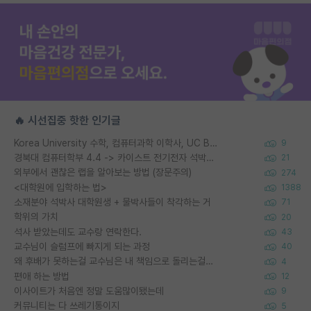
🔥 시선집중 핫한 인기글
Korea University 수학, 컴퓨터과학 이학사, UC Berkeley 산업공학 대학원 공학박사가 되는 것은 쉽지 않겠죠?
9
경북대 컴퓨터학부 4.4 -> 카이스트 전기전자 석박사통합과정 합격
21
외부에서 괜찮은 랩을 알아보는 방법 (장문주의)
274
<대학원에 입학하는 법>
1388
소재분야 석박사 대학원생 + 물박사들이 착각하는 거
71
학위의 가치
20
석사 받았는데도 교수랑 연락한다.
43
교수님이 슬럼프에 빠지게 되는 과정
40
왜 후배가 못하는걸 교수님은 내 책임으로 돌리는걸까요?
4
편애 하는 방법
12
이사이트가 처음엔 정말 도움많이됐는데
9
커뮤니티는 다 쓰레기통이지
5