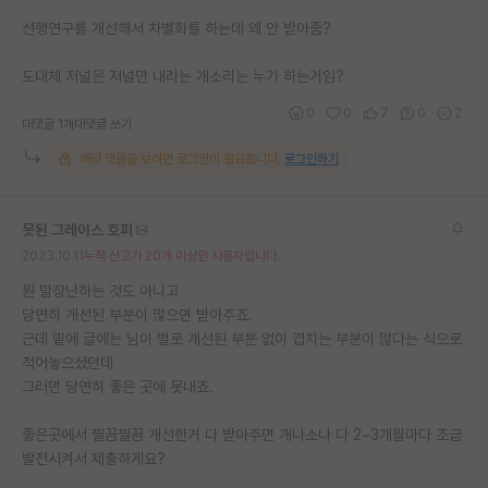
재팬라운지 🌸
선행연구를 개선해서 차별화를 하는데 왜 안 받아줌?
도대체 저널은 저널만 내라는 개소리는 누가 하는거임?
0
0
7
0
2
대댓글 1개
대댓글 쓰기
해당 댓글을 보려면 로그인이 필요합니다.
로그인하기
못된 그레이스 호퍼
2023.10.11
누적 신고가 20개 이상인 사용자입니다.
뭔 말장난하는 것도 아니고
당연히 개선된 부분이 많으면 받아주죠.
근데 밑에 글에는 님이 별로 개선된 부분 없이 겹치는 부분이 많다는 식으로
적어놓으셨던데
그러면 당연히 좋은 곳에 못내죠.
좋은곳에서 찔끔찔끔 개선한거 다 받아주면 개나소나 다 2~3개월마다 조금
발전시켜서 제출하게요?