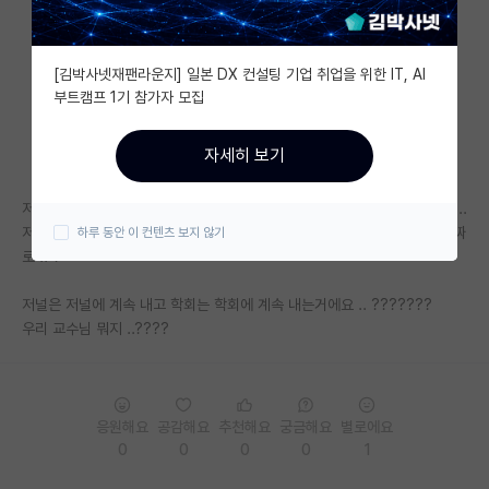
자유 게시판(아무개랩)
[김박사넷재팬라운지] 일본 DX 컨설팅 기업 취업을 위한 IT, AI
미국 유학 게시판
부트캠프 1기 참가자 모집
미국 대학원 합격 후기 게시판
자세히 보기
대학원생 모집 게시판
저널에 게재된 논문 교수님이 시켜서 발전시키고 학회에 투고 도전 중인데 ..
대학원 합격 후기 게시판
저널에 게재된 논문을 develop 시킨 논문은 학회에서 칼거절하나요 ? 진짜
하루 동안 이 컨텐츠 보지 않기
로 .. ?
연구실(PI) 홍보 게시판
석박사 채용 정보 게시판
저널은 저널에 계속 내고 학회는 학회에 계속 내는거에요 .. ???????
우리 교수님 뭐지 ..????
임용 정보 게시판
학부 인턴 게시판
응원해요
공감해요
추천해요
궁금해요
별로에요
취업 게시판
0
0
0
0
1
임용 후기 게시판