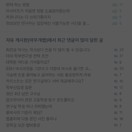
편애 하는 방법
12
이사이트가 처음엔 정말 도움많이됐는데
9
커뮤니티는 다 쓰레기통이지
5
정보보안 연구하는 입장에선 식별가능한 사진을 올리는건 비추이긴함
5
자유 게시판(아무개랩)에서 최근 댓글이 많이 달린 글
AI전공 박사는 의사보다 돈을 더 많이 벌 수 있습니다.
20
타대 학부연구생 컨택 조언
21
대학원 어디로 가야할까요?
8
SSH 박사과정을 그만두고 지방대 박사로 옮기면 교수의 꿈은 끝일까요?
20
가슴에 손을 올려놓고 싫어하는 사람 불공정하게 리뷰
7
카이스트는 모든 연구실마다 서버 제공해주나요?
15
학부신입생 질문
12
정년 4년 남은 교수님
8
알츠하이머 관련 고등학생 탐구 포트폴리오
9
연구실 학생 하나 자퇴했는데
8
물박사의 기준이 뭐임?
11
랩홈피에 다들 본인 사진 올리냐
18
장학금 모은 랩비통장
7