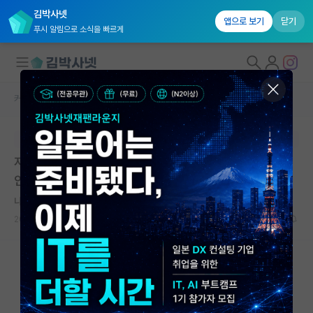
김박사넷
앱으로 보기
닫기
푸시 알림으로 소식을 빠르게
커뮤니티 홈
자유 게시판(아무개랩)
대학원생 모집
본문이 수정되지 않는 박제글입니다.
국내대학원 정보
저널에 등재된 논문을 개선한 논문은 Conference에서
연구실&오픈랩
안 받아줘요 ? 진짜로 .. ??
커뮤니티
나른한 아이작 뉴턴
2023.10.11
8
3624
커뮤니티 홈
전체글보기
베스트 게시판
IF 명예의전당