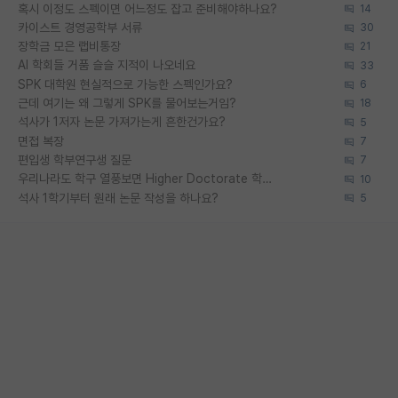
혹시 이정도 스펙이면 어느정도 잡고 준비해야하나요?
14
카이스트 경영공학부 서류
30
장학금 모은 랩비통장
21
AI 학회들 거품 슬슬 지적이 나오네요
33
SPK 대학원 현실적으로 가능한 스펙인가요?
6
근데 여기는 왜 그렇게 SPK를 물어보는거임?
18
석사가 1저자 논문 가져가는게 흔한건가요?
5
면접 복장
7
편입생 학부연구생 질문
7
우리나라도 학구 열풍보면 Higher Doctorate 학위가 필요하다고 봅니다.
10
석사 1학기부터 원래 논문 작성을 하나요?
5