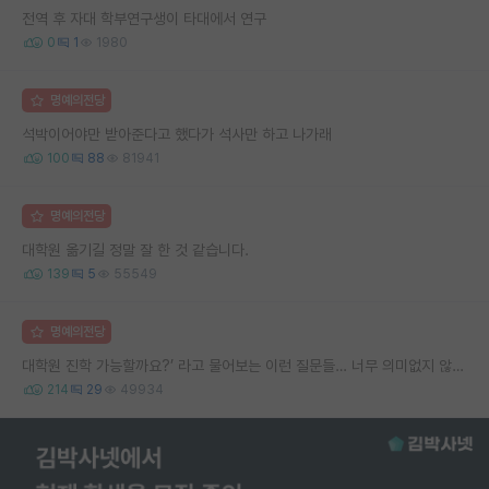
전역 후 자대 학부연구생이 타대에서 연구
0
1
1980
명예의전당
석박이어야만 받아준다고 했다가 석사만 하고 나가래
100
88
81941
명예의전당
대학원 옮기길 정말 잘 한 것 같습니다.
139
5
55549
명예의전당
대학원 진학 가능할까요?’ 라고 물어보는 이런 질문들… 너무 의미없지 않나요?
214
29
49934