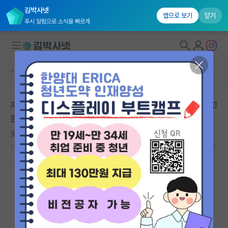
김박사넷
앱으로 보기
닫기
푸시 알림으로 소식을 빠르게
커뮤니티 홈
자유 게시판(아무개랩)
대학원생 모집
자대 연구실 학부연구생 면담하고 긍정적으로 답변 드리고
국내대학원 정보
왔는데
연구실&오픈랩
웃는 블레즈 파스칼
커뮤니티
2024.02.24
5
2069
커뮤니티 홈
전체글보기
베스트 게시판
IF 명예의전당