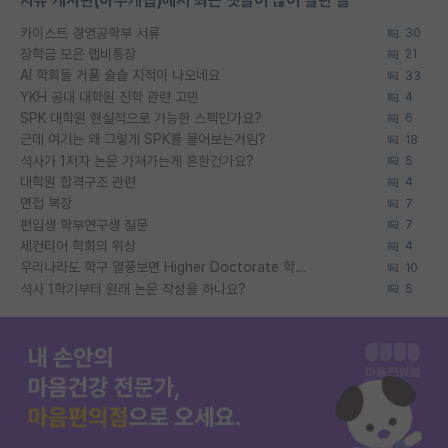
자유 게시판(아무개랩)에서 최근 댓글이 많이 달린 글
카이스트 경영공학부 서류
30
장학금 모은 랩비통장
21
AI 학회들 거품 슬슬 지적이 나오네요
33
YKH 공대 대학원 진학 관련 고민
4
SPK 대학원 현실적으로 가능한 스펙인가요?
6
근데 여기는 왜 그렇게 SPK를 물어보는거임?
18
석사가 1저자 논문 가져가는게 흔한건가요?
5
대학원 합격구조 관련
4
면접 복장
7
편입생 학부연구생 질문
7
세컨티어 학회의 위상
4
우리나라도 학구 열풍보면 Higher Doctorate 학위가 필요하다고 봅니다.
10
석사 1학기부터 원래 논문 작성을 하나요?
5