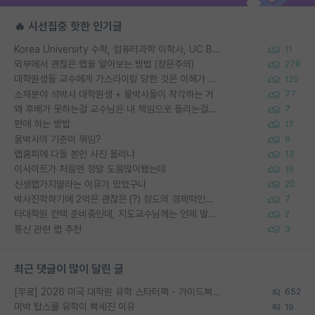
🔥 시선집중 핫한 인기글
Korea University 수학, 컴퓨터과학 이학사, UC Berkeley 산업공학 대학원 공학박사가 되는 것은 쉽지 않겠죠?
11
외부에서 괜찮은 랩을 알아보는 방법 (장문주의)
278
대학원생들 교수에게 가스라이팅 당한 것은 이해가 갑니다. 안타깝네요.
120
소재분야 석박사 대학원생 + 물박사들이 착각하는 거
77
왜 후배가 못하는걸 교수님은 내 책임으로 돌리는걸까요?
7
편애 하는 방법
17
물박사의 기준이 뭐임?
9
랩홈피에 다들 본인 사진 올리냐
13
이사이트가 처음엔 정말 도움많이됐는데
16
신생랩가지말라는 이유가 있었구나
20
박사진학하기에 2억은 괜찮은 (?) 정도의 경제력인가요
7
타대학원 컨텍 준비중인데, 지도교수님께는 언제 말씀드려야 할까요?
2
통신 관련 랩 추천
3
최근 댓글이 많이 달린 글
[무료] 2026 미국 대학원 유학 스타터팩 - 가이드북 & 합격자 컨택메일 템플릿
652
미박 탑스쿨 유학이 빡세진 이유
19