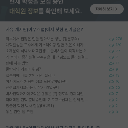
자유 게시판(아무개랩)에서 핫한 인기글은?
외부에서 괜찮은 랩을 알아보는 방법 (장문주의)
278
대학원생들 교수에게 가스라이팅 당한 것은 이해가 갑니다. 안타깝네요.
120
소재분야 석박사 대학원생 + 물박사들이 착각하는 거
77
왜 후배가 못하는걸 교수님은 내 책임으로 돌리는걸까요?
7
편애 하는 방법
17
물박사의 기준이 뭐임?
9
랩홈피에 다들 본인 사진 올리냐
13
이사이트가 처음엔 정말 도움많이됐는데
16
신생랩가지말라는 이유가 있었구나
20
박사진학하기에 2억은 괜찮은 (?) 정도의 경제력인가요
7
타대학원 컨텍 준비중인데, 지도교수님께는 언제 말씀드려야 할까요?
2
정출연 학연 박사 질문(DGIST)
2
통신 관련 랩 추천
3