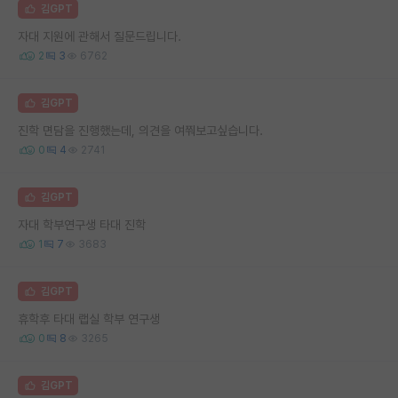
김GPT
자대 지원에 관해서 질문드립니다.
2
3
6762
김GPT
진학 면담을 진행했는데, 의견을 여쭤보고싶습니다.
0
4
2741
김GPT
자대 학부연구생 타대 진학
1
7
3683
김GPT
휴학후 타대 랩실 학부 연구생
0
8
3265
김GPT