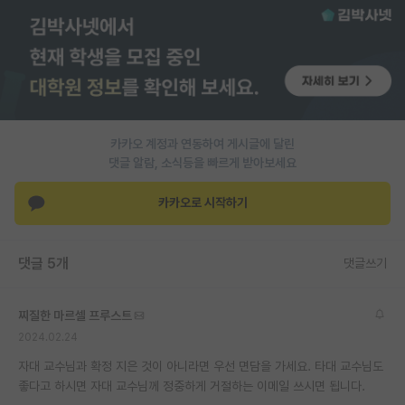
PI 전용 게시판
인문사회 계열 게시판
특수/전문대학원 게시판
반도체/AI 게시판
카카오 계정과 연동하여 게시글에 달린
댓글 알람, 소식등을 빠르게 받아보세요
장학금/장학생 게시판
카카오로 시작하기
학술 정보 게시판
홍보 게시판
댓글 5개
댓글쓰기
커리어
찌질한 마르셀 프루스트
유학교육
2024.02.24
이벤트
자대 교수님과 확정 지은 것이 아니라면 우선 면담을 가세요. 타대 교수님도
좋다고 하시면 자대 교수님께 정중하게 거절하는 이메일 쓰시면 됩니다.
반도체 아카데미