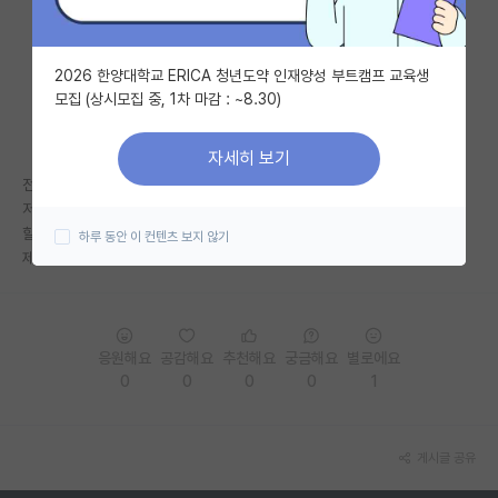
자유 게시판(아무개랩)
2026 한양대학교 ERICA 청년도약 인재양성 부트캠프 교육생
미국 유학 게시판
모집 (상시모집 중, 1차 마감 : ~8.30)
미국 대학원 합격 후기 게시판
자세히 보기
대학원생 모집 게시판
전에 컨택했던 타대 교수님께서 뒤늦게 면담하자고 답장을 주셨습니다..
저는 가능하다면 타대로 가고 싶은데 자대 교수님께 어떻게 말씀을 드려야
대학원 합격 후기 게시판
할까요??
하루 동안 이 컨텐츠 보지 않기
제발 조언 부탁드립니다.
연구실(PI) 홍보 게시판
석박사 채용 정보 게시판
임용 정보 게시판
응원해요
공감해요
추천해요
궁금해요
별로에요
0
0
0
0
1
학부 인턴 게시판
취업 게시판
게시글 공유
임용 후기 게시판