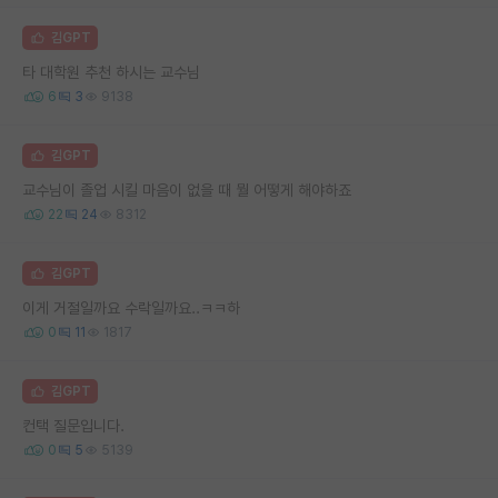
김GPT
타 대학원 추천 하시는 교수님
6
3
9138
김GPT
교수님이 졸업 시킬 마음이 없을 때 뭘 어떻게 해야하죠
22
24
8312
김GPT
이게 거절일까요 수락일까요..ㅋㅋ하
0
11
1817
김GPT
컨택 질문입니다.
0
5
5139