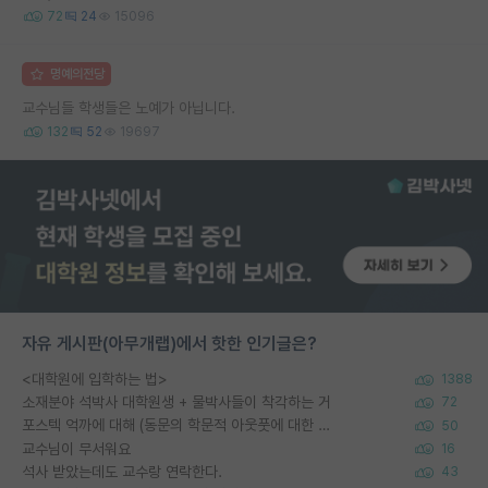
72
24
15096
명예의전당
교수님들 학생들은 노예가 아닙니다.
132
52
19697
자유 게시판(아무개랩)에서 핫한 인기글은?
<대학원에 입학하는 법>
1388
소재분야 석박사 대학원생 + 물박사들이 착각하는 거
72
포스텍 억까에 대해 (동문의 학문적 아웃풋에 대한 반박)
50
교수님이 무서워요
16
석사 받았는데도 교수랑 연락한다.
43