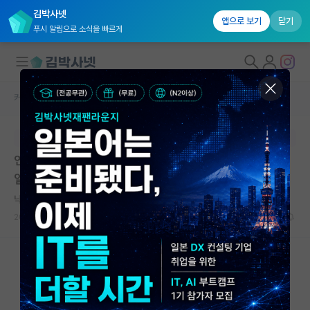
김박사넷
앱으로 보기
닫기
푸시 알림으로 소식을 빠르게
커뮤니티 홈
자유 게시판(아무개랩)
대학원생 모집
본문이 수정되지 않는 박제글입니다.
국내대학원 정보
연구실 학생과의 관계에 대한 질문입니다! 최근에 있었던
연구실&오픈랩
일인데 납득이 가지 않아 글 올려봅니다
커뮤니티
낙천적인 피터 힉스
*
2026.05.11
15
11209
커뮤니티 홈
전체글보기
베스트 게시판
IF 명예의전당