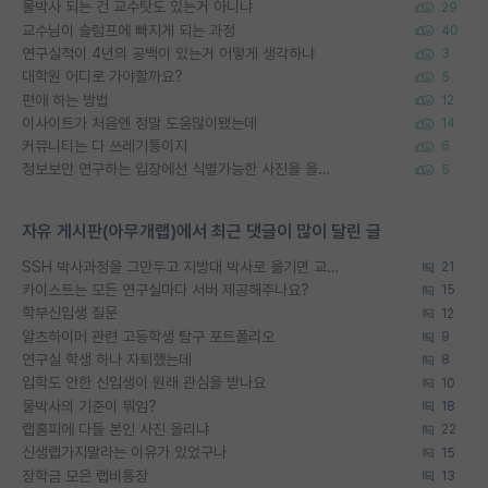
물박사 되는 건 교수탓도 있는거 아니냐
29
교수님이 슬럼프에 빠지게 되는 과정
40
연구실적이 4년의 공백이 있는거 어떻게 생각하냐
3
대학원 어디로 가야할까요?
5
편애 하는 방법
12
이사이트가 처음엔 정말 도움많이됐는데
14
커뮤니티는 다 쓰레기통이지
6
정보보안 연구하는 입장에선 식별가능한 사진을 올리는건 비추이긴함
5
자유 게시판(아무개랩)에서 최근 댓글이 많이 달린 글
SSH 박사과정을 그만두고 지방대 박사로 옮기면 교수의 꿈은 끝일까요?
21
카이스트는 모든 연구실마다 서버 제공해주나요?
15
학부신입생 질문
12
알츠하이머 관련 고등학생 탐구 포트폴리오
9
연구실 학생 하나 자퇴했는데
8
입학도 안한 신입생이 원래 관심을 받나요
10
물박사의 기준이 뭐임?
18
랩홈피에 다들 본인 사진 올리냐
22
신생랩가지말라는 이유가 있었구나
15
장학금 모은 랩비통장
13