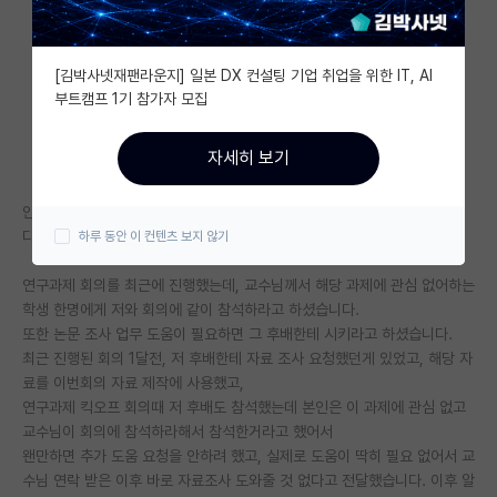
자유 게시판(아무개랩)
[김박사넷재팬라운지] 일본 DX 컨설팅 기업 취업을 위한 IT, AI
미국 유학 게시판
부트캠프 1기 참가자 모집
미국 대학원 합격 후기 게시판
자세히 보기
대학원생 모집 게시판
안녕하세요, 최근 있었던 일인데 이해가 안되는 일이 있어서 글 작성해봅니
대학원 합격 후기 게시판
다.
하루 동안 이 컨텐츠 보지 않기
연구실(PI) 홍보 게시판
연구과제 회의를 최근에 진행했는데, 교수님께서 해당 과제에 관심 없어하는
석박사 채용 정보 게시판
학생 한명에게 저와 회의에 같이 참석하라고 하셨습니다.
또한 논문 조사 업무 도움이 필요하면 그 후배한테 시키라고 하셨습니다.
임용 정보 게시판
최근 진행된 회의 1달전, 저 후배한테 자료 조사 요청했던게 있었고, 해당 자
료를 이번회의 자료 제작에 사용했고,
학부 인턴 게시판
연구과제 킥오프 회의때 저 후배도 참석했는데 본인은 이 과제에 관심 없고
교수님이 회의에 참석하라해서 참석한거라고 했어서
취업 게시판
왠만하면 추가 도움 요청을 안하려 했고, 실제로 도움이 딱히 필요 없어서 교
수님 연락 받은 이후 바로 자료조사 도와줄 것 없다고 전달했습니다. 이후 알
임용 후기 게시판