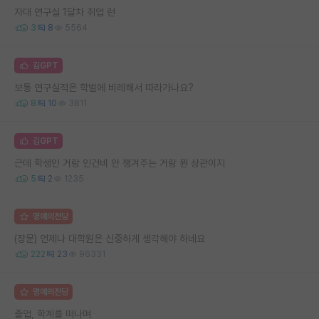
자대 연구실 1달차 취업 런
3
8
5564
김GPT
보통 연구실적은 학벌에 비례해서 따라가나요?
8
10
3811
김GPT
근데 학생인 거랑 인건비 안 챙겨주는 거랑 뭔 상관이지
5
2
1235
명예의전당
(장문) 언제나 대학원은 신중하게 생각해야 하네요
222
23
96331
명예의전당
졸업, 학계를 떠나며