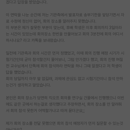
겠다고 답장을 받았습니다.
PI 전용 게시판
이 연락을 나눈 순간에 저는 기관측에서 발표자료 송부기한을 앞당기면서 자
인문사회 계열 게시판
료 수정에 정신이 없어, 회의 장소를 알려주지 못했습니다.
이 부분은 제가 잘못한 부분이 맞는데, 후배 학생은 이후 회의까지 3일이라
특수/전문대학원 게시판
는 시간이 있었는데 회의장소 한번을 안물어보고 회의 3분전에 회의 어디서
하시나요? 라고 카톡을 보내왔습니다.
반도체/AI 게시판
일전에 기관측과 회의 시간은 먼저 정했었고, 이때 회의 진행 예정 시기가 시
장학금/장학생 게시판
험기간인데 굳이 참석할건지 물어보니, 그럼 안가겠다 했고, 회의 진행 며칠
전 교수님께서 단톡에 회의 참석하라 연락을 하니 그때 알겠다고 저 학생이
학술 정보 게시판
답을 했었습니다.
홍보 게시판
회의 당일까지 아무 말 없길래, 과제에 관심도 없고 시험기간이니 참석 안하
는건가 생각하고 말았습니다.
커리어
본인은 회의 장소가 당연히 킥오프 회의를 연구실 건물에서 진행했으니 이번
유학교육
에도 같은 곳에서 하는걸로 생각했다고 주장하면서, 회의 장소를 안 알려줘
서 회의 참석 못한거 어떡할가냐고 따져 묻더군요;;
이벤트
제가 회의 장소를 전달 못했으면 회의 참석 예정자가 먼저 질문할 수 있는것
반도체 아카데미
아닌가요?