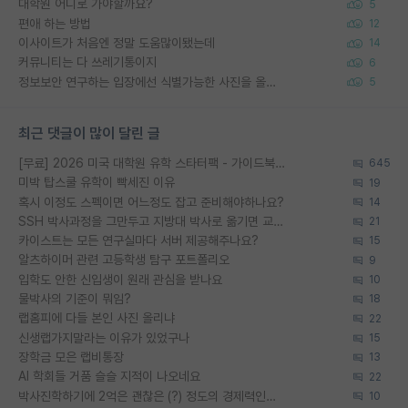
대학원 어디로 가야할까요?
5
편애 하는 방법
12
이사이트가 처음엔 정말 도움많이됐는데
14
커뮤니티는 다 쓰레기통이지
6
정보보안 연구하는 입장에선 식별가능한 사진을 올리는건 비추이긴함
5
최근 댓글이 많이 달린 글
[무료] 2026 미국 대학원 유학 스타터팩 - 가이드북 & 합격자 컨택메일 템플릿
645
미박 탑스쿨 유학이 빡세진 이유
19
혹시 이정도 스펙이면 어느정도 잡고 준비해야하나요?
14
SSH 박사과정을 그만두고 지방대 박사로 옮기면 교수의 꿈은 끝일까요?
21
카이스트는 모든 연구실마다 서버 제공해주나요?
15
알츠하이머 관련 고등학생 탐구 포트폴리오
9
입학도 안한 신입생이 원래 관심을 받나요
10
물박사의 기준이 뭐임?
18
랩홈피에 다들 본인 사진 올리냐
22
신생랩가지말라는 이유가 있었구나
15
장학금 모은 랩비통장
13
AI 학회들 거품 슬슬 지적이 나오네요
22
박사진학하기에 2억은 괜찮은 (?) 정도의 경제력인가요
10