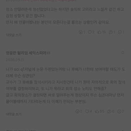
장소 안알려준게 정신없었다고는 하지만 솔직히 고의라고 느낄거 같긴 하고
감정 상할거 같긴 합니다.
먼저 왜 안물어봤냐는 본인이 모른다는걸 몰르는 상황인거 같아요.
1
2
19
1
1
대댓글 쓰기
엉뚱한 윌리엄 셰익스피어
2026.05.11
니가 sci q1저널에 논문 두편있는거랑 니 후배가 너한테 보여야할 태도가 도
대체 무슨 상관임?
교수가 그 후배를 참석시키라고 지시한건데 니가 뭔데 자의적으로 회의 참석
여부를 결정하려하고, 또 니가 뭐라고 회의 장소 노티도 안해줌?
글고 회의장소가 결정되면 바로 알려주는게 정상이지 무슨 십꼰대마냥 먼저
물어볼때까지 기다리는게 더 이해가 안되는 부분임.
2
4
55
0
2
대댓글 쓰기