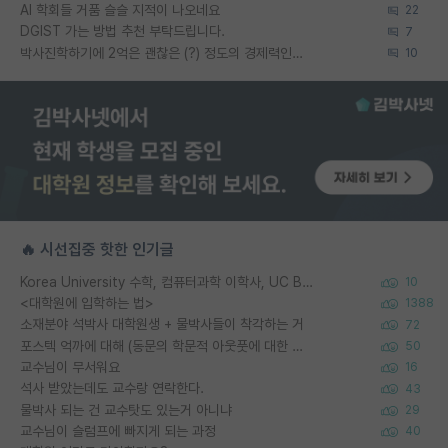
AI 학회들 거품 슬슬 지적이 나오네요
22
DGIST 가는 방법 추천 부탁드립니다.
7
박사진학하기에 2억은 괜찮은 (?) 정도의 경제력인가요
10
🔥 시선집중 핫한 인기글
Korea University 수학, 컴퓨터과학 이학사, UC Berkeley 산업공학 대학원 공학박사가 되는 것은 쉽지 않겠죠?
10
<대학원에 입학하는 법>
1388
소재분야 석박사 대학원생 + 물박사들이 착각하는 거
72
포스텍 억까에 대해 (동문의 학문적 아웃풋에 대한 반박)
50
교수님이 무서워요
16
석사 받았는데도 교수랑 연락한다.
43
물박사 되는 건 교수탓도 있는거 아니냐
29
교수님이 슬럼프에 빠지게 되는 과정
40