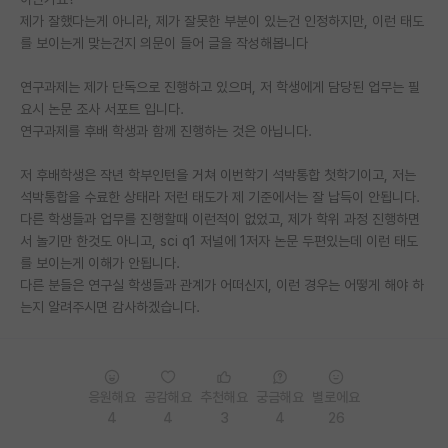
제가 잘했다는게 아니라, 제가 잘못한 부분이 있는건 인정하지만, 이런 태도
재팬라운지 🌸
를 보이는게 맞는건지 의문이 들어 글을 작성해봅니다
연구과제는 제가 단독으로 진행하고 있으며, 저 학생에게 담당된 업무는 필
요시 논문 조사 서포트 입니다.
연구과제를 후배 학생과 함께 진행하는 것은 아닙니다.
저 후배학생은 작년 학부인턴을 거쳐 이번학기 석박통합 첫학기이고, 저는
석박통합을 수료한 상태라 저런 태도가 제 기준에서는 잘 납득이 안됩니다.
다른 학생들과 업무를 진행할때 이런적이 없었고, 제가 학위 과정 진행하면
서 놀기만 한것도 아니고, sci q1 저널에 1저자 논문 두편있는데 이런 태도
를 보이는게 이해가 안됩니다.
다른 분들은 연구실 학생들과 관계가 어떠신지, 이런 경우는 어떻게 해야 하
는지 알려주시면 감사하겠습니다.
응원해요
공감해요
추천해요
궁금해요
별로에요
4
4
3
4
26