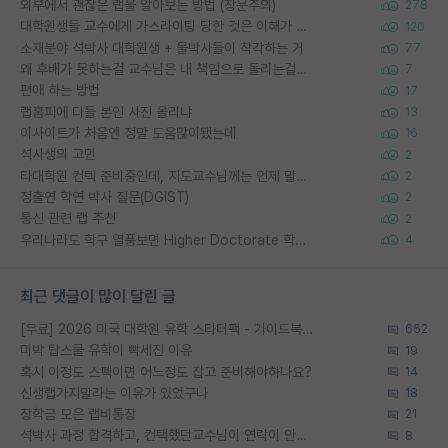
외부에서 괜찮은 랩을 알아보는 방법 (장문주의)
278
대학원생들 교수에게 가스라이팅 당한 것은 이해가 갑니다. 안타깝네요.
120
소재분야 석박사 대학원생 + 물박사들이 착각하는 거
77
왜 후배가 못하는걸 교수님은 내 책임으로 돌리는걸까요?
7
편애 하는 방법
17
랩홈피에 다들 본인 사진 올리냐
13
이사이트가 처음엔 정말 도움많이됐는데
16
석사생의 고민
2
타대학원 컨텍 준비중인데, 지도교수님께는 언제 말씀드려야 할까요?
2
정출연 학연 박사 질문(DGIST)
2
통신 관련 랩 추천
2
우리나라도 학구 열풍보면 Higher Doctorate 학위가 필요하다고 봅니다.
4
최근 댓글이 많이 달린 글
[무료] 2026 미국 대학원 유학 스타터팩 - 가이드북 & 합격자 컨택메일 템플릿
652
미박 탑스쿨 유학이 빡세진 이유
19
혹시 이정도 스펙이면 어느정도 잡고 준비해야하나요?
14
신생랩가지말라는 이유가 있었구나
18
장학금 모은 랩비통장
21
석박사 과정 합격하고, 컨택했던교수님이 연락이 안됩니다...
8