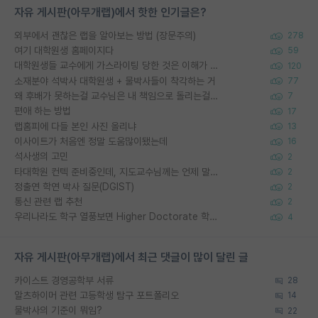
자유 게시판(아무개랩)에서 핫한 인기글은?
외부에서 괜찮은 랩을 알아보는 방법 (장문주의)
278
여기 대학원생 홈페이지다
59
대학원생들 교수에게 가스라이팅 당한 것은 이해가 갑니다. 안타깝네요.
120
소재분야 석박사 대학원생 + 물박사들이 착각하는 거
77
왜 후배가 못하는걸 교수님은 내 책임으로 돌리는걸까요?
7
편애 하는 방법
17
랩홈피에 다들 본인 사진 올리냐
13
이사이트가 처음엔 정말 도움많이됐는데
16
석사생의 고민
2
타대학원 컨텍 준비중인데, 지도교수님께는 언제 말씀드려야 할까요?
2
정출연 학연 박사 질문(DGIST)
2
통신 관련 랩 추천
2
우리나라도 학구 열풍보면 Higher Doctorate 학위가 필요하다고 봅니다.
4
자유 게시판(아무개랩)에서 최근 댓글이 많이 달린 글
카이스트 경영공학부 서류
28
알츠하이머 관련 고등학생 탐구 포트폴리오
14
물박사의 기준이 뭐임?
22