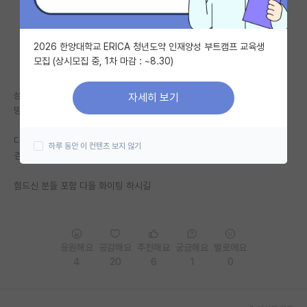
자유 게시판(아무개랩)
2026 한양대학교 ERICA 청년도약 인재양성 부트캠프 교육생
미국 유학 게시판
모집 (상시모집 중, 1차 마감 : ~8.30)
미국 대학원 합격 후기 게시판
성공하는 줄 알았는데 성공하지 않았고
자세히 보기
대학원생 모집 게시판
망하는 줄 알았는데 망하지 않고 또 길이 있었음
대학원 합격 후기 게시판
다 본인의 자리가 어느정도 정해져있는 듯함
하루 동안 이 컨텐츠 보지 않기
겸손하게 최선을 다해야지
연구실(PI) 홍보 게시판
힘드신 분들 포함 다들 화이팅 하시길
석박사 채용 정보 게시판
임용 정보 게시판
학부 인턴 게시판
응원해요
공감해요
추천해요
궁금해요
별로에요
4
20
6
1
0
취업 게시판
임용 후기 게시판