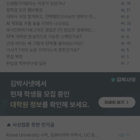
신생랩가지말라는 이유가 있었구나
18
장학금 모은 랩비통장
21
석박사 과정 합격하고, 컨택했던교수님이 연락이 안됩니다...
8
AI 학회들 거품 슬슬 지적이 나오네요
32
박사진학하기에 2억은 괜찮은 (?) 정도의 경제력인가요
16
SPK 대학원 현실적으로 가능한 스펙인가요?
6
근데 여기는 왜 그렇게 SPK를 물어보는거임?
16
석사가 1저자 논문 가져가는게 흔한건가요?
5
면접 복장
5
편입생 학부연구생 질문
7
🔥 시선집중 핫한 인기글
Korea University 수학, 컴퓨터과학 이학사, UC Berkeley 산업공학 대학원 공학박사가 되는 것은 쉽지 않겠죠?
11