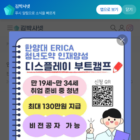
김박사넷
앱으로 보기
닫기
푸시 알림으로 소식을 빠르게
커뮤니티 홈
자유 게시판(아무개랩)
대학원생 모집
인생사 새옹지마
국내대학원 정보
진지한 소크라테스
*
연구실&오픈랩
2026.05.11
6
4073
커뮤니티
커뮤니티 홈
전체글보기
베스트 게시판
IF 명예의전당