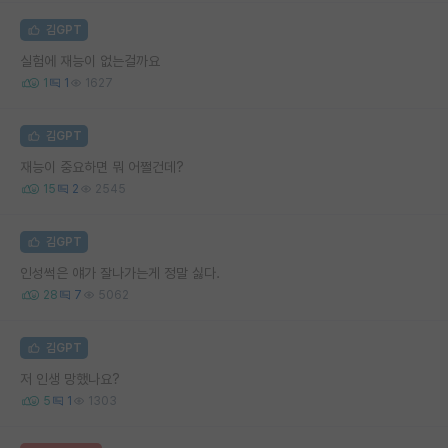
김GPT
실험에 재능이 없는걸까요
1
1
1627
김GPT
재능이 중요하면 뭐 어쩔건데?
15
2
2545
김GPT
인성썩은 얘가 잘나가는게 정말 싫다.
28
7
5062
김GPT
저 인생 망했나요?
5
1
1303