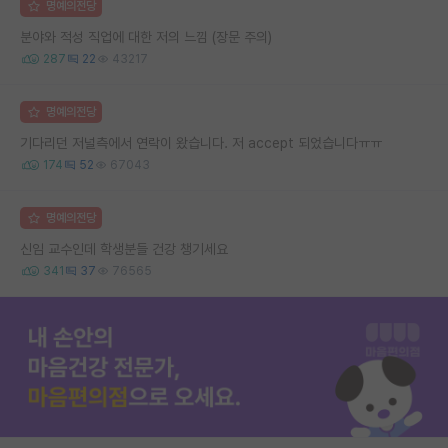
명예의전당
분야와 적성 직업에 대한 저의 느낌 (장문 주의)
287
22
43217
명예의전당
기다리던 저널측에서 연락이 왔습니다. 저 accept 되었습니다ㅠㅠ
174
52
67043
명예의전당
신임 교수인데 학생분들 건강 챙기세요
341
37
76565