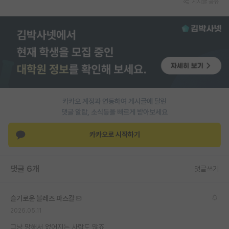
게시글 공유
PI 전용 게시판
인문사회 계열 게시판
특수/전문대학원 게시판
반도체/AI 게시판
장학금/장학생 게시판
카카오 계정과 연동하여 게시글에 달린
댓글 알람, 소식등을 빠르게 받아보세요
학술 정보 게시판
카카오로 시작하기
홍보 게시판
커리어
댓글 6개
댓글쓰기
유학교육
슬기로운 블레즈 파스칼
이벤트
2026.05.11
반도체 아카데미
그냥 망해서 없어지는 사람도 많죠