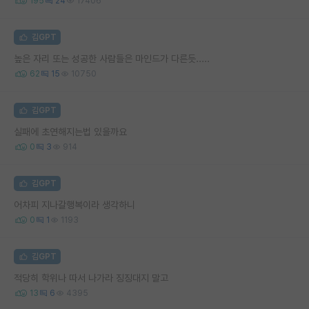
195
24
17406
김GPT
높은 자리 또는 성공한 사람들은 마인드가 다른듯.....
62
15
10750
김GPT
실패에 초연해지는법 있을까요
0
3
914
김GPT
어차피 지나갈행복이라 생각하니
0
1
1193
김GPT
적당히 학위나 따서 나가라 징징대지 말고
13
6
4395