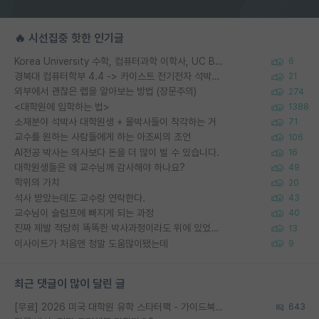
🔥 시선집중 핫한 인기글
Korea University 수학, 컴퓨터과학 이학사, UC Berkeley 산업공학 대학원 공학박사가 되는 것은 쉽지 않겠죠?
6
경북대 컴퓨터학부 4.4 -> 카이스트 전기전자 석박사통합과정 합격
21
외부에서 괜찮은 랩을 알아보는 방법 (장문주의)
274
<대학원에 입학하는 법>
1388
소재분야 석박사 대학원생 + 물박사들이 착각하는 거
71
교수를 원하는 사람들에게 하는 아조씨의 조언
106
AI전공 박사는 의사보다 돈을 더 많이 벌 수 있습니다.
16
대학원생들은 왜 교수님께 감사해야 하나요?
49
학위의 가치
20
석사 받았는데도 교수랑 연락한다.
43
교수님이 슬럼프에 빠지게 되는 과정
40
진짜 제발 적당히 똑똑한 박사과정이라도 위에 있었으면..
13
이사이트가 처음엔 정말 도움많이됐는데
9
최근 댓글이 많이 달린 글
[무료] 2026 미국 대학원 유학 스타터팩 - 가이드북 & 합격자 컨택메일 템플릿
643