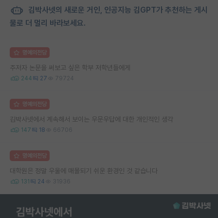
김박사넷의 새로운 거인, 인공지능 김GPT가 추천하는 게시
물로 더 멀리 바라보세요.
명예의전당
주저자 논문을 써보고 싶은 학부 저학년들에게
244
27
79724
명예의전당
김박사넷에서 계속해서 보이는 우문우답에 대한 개인적인 생각
147
18
66706
명예의전당
대학원은 정말 우울에 매몰되기 쉬운 환경인 것 같습니다
131
24
31936