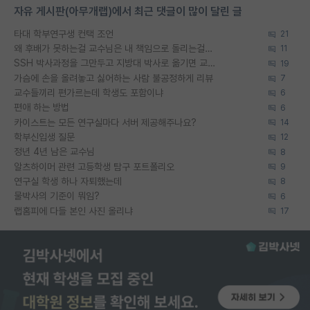
자유 게시판(아무개랩)에서 최근 댓글이 많이 달린 글
타대 학부연구생 컨택 조언
21
왜 후배가 못하는걸 교수님은 내 책임으로 돌리는걸까요?
11
SSH 박사과정을 그만두고 지방대 박사로 옮기면 교수의 꿈은 끝일까요?
19
가슴에 손을 올려놓고 싫어하는 사람 불공정하게 리뷰
7
교수들끼리 편가르는데 학생도 포함이냐
6
편애 하는 방법
6
카이스트는 모든 연구실마다 서버 제공해주나요?
14
학부신입생 질문
12
정년 4년 남은 교수님
8
알츠하이머 관련 고등학생 탐구 포트폴리오
9
연구실 학생 하나 자퇴했는데
8
물박사의 기준이 뭐임?
6
랩홈피에 다들 본인 사진 올리냐
17