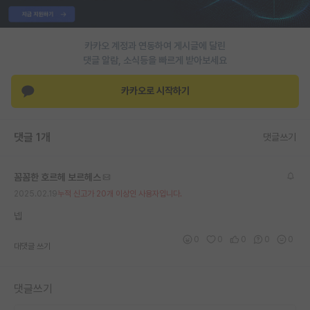
PI 전용 게시판
카카오 계정과 연동하여 게시글에 달린
인문사회 계열 게시판
댓글 알람, 소식등을 빠르게 받아보세요
특수/전문대학원 게시판
카카오로 시작하기
반도체/AI 게시판
장학금/장학생 게시판
댓글 1개
댓글쓰기
학술 정보 게시판
꼼꼼한 호르헤 보르헤스
홍보 게시판
2025.02.19
누적 신고가 20개 이상인 사용자입니다.
커리어
넵
0
0
0
0
0
유학교육
대댓글 쓰기
이벤트
댓글쓰기
반도체 아카데미