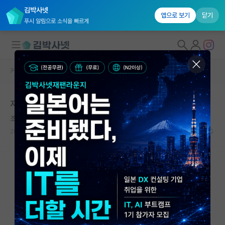
김박사넷
앱으로 보기
닫기
푸시 알림으로 소식을 빠르게
커뮤니티 홈
자유 게시판(아무개랩)
대학원생 모집
저 인생 망했나요?
국내대학원 정보
조급한 아이작 뉴턴
연구실&오픈랩
2025.02.19
1
1301
커뮤니티
커뮤니티 홈
전체글보기
베스트 게시판
IF 명예의전당