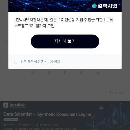
자유 게시판(아무개랩)
[김박사넷재팬라운지] 일본 DX 컨설팅 기업 취업을 위한 IT, AI
미국 유학 게시판
부트캠프 1기 참가자 모집
미국 대학원 합격 후기 게시판
.
자세히 보기
대학원생 모집 게시판
대학원 합격 후기 게시판
하루 동안 이 컨텐츠 보지 않기
응원해요
공감해요
추천해요
궁금해요
별로에요
연구실(PI) 홍보 게시판
0
0
0
0
5
석박사 채용 정보 게시판
임용 정보 게시판
게시글 공유
학부 인턴 게시판
취업 게시판
임용 후기 게시판