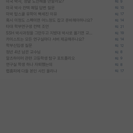
미국 박사, 정말 도전해볼 만할까요?
9
미국 박사 컨택 메일 답변 질문
10
미박 탑스쿨 유학이 빡세진 이유
17
혹시 이정도 스펙이면 어느정도 잡고 준비해야하나요?
14
타대 학부연구생 컨택 조언
21
SSH 박사과정을 그만두고 지방대 박사로 옮기면 교수의 꿈은 끝일까요?
19
카이스트는 모든 연구실마다 서버 제공해주나요?
14
학부신입생 질문
12
정년 4년 남은 교수님
8
알츠하이머 관련 고등학생 탐구 포트폴리오
9
연구실 학생 하나 자퇴했는데
8
랩홈피에 다들 본인 사진 올리냐
17