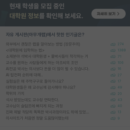
자유 게시판(아무개랩)에서 핫한 인기글은?
외부에서 괜찮은 랩을 알아보는 방법 (장문주의)
274
<대학원에 입학하는 법>
1388
소재분야 석박사 대학원생 + 물박사들이 착각하는 거
71
교수를 원하는 사람들에게 하는 아조씨의 조언
106
AI전공 박사는 의사보다 돈을 더 많이 벌 수 있습니다.
16
AI 탑컨퍼 순위에 대해..
27
실험실은 왜 주먹구구로 돌아가나요?
17
대학원생들은 왜 교수님께 감사해야 하나요?
49
학위의 가치
20
석사 받았는데도 교수랑 연락한다.
43
교수님이 슬럼프에 빠지게 되는 과정
40
진짜 제발 적당히 똑똑한 박사과정이라도 위에 있었으면..
13
이사이트가 처음엔 정말 도움많이됐는데
9