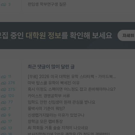
편입생 학부연구생 질문
3
최근 댓글이 많이 달린 글
[무료] 2026 미국 대학원 유학 스타터팩 - 가이드북 & 합격자 컨택메일 템플릿
11
미박 탑스쿨 유학이 빡세진 이유
276
혹시 이정도 스펙이면 어느정도 잡고 준비해야하나요?
275
카이스트 경영공학부 서류
120
입학도 안한 신입생이 원래 관심을 받나요
77
물박사의 기준이 뭐임?
7
신생랩가지말라는 이유가 있었구나
9
장학금 모은 랩비통장
17
AI 학회들 거품 슬슬 지적이 나오네요
13
박사진학하기에 2억은 괜찮은 (?) 정도의 경제력인가요
16