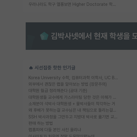
우리나라도 학구 열풍보면 Higher Doctorate 학위가 필요하다고 봅니다.
🔥 시선집중 핫한 인기글
Korea University 수학, 컴퓨터과학 이학사, UC Berkeley 산업공학 대학원 공학박사가 되는 것은 쉽지 않겠죠?
외부에서 괜찮은 랩을 알아보는 방법 (장문주의)
대학원 월급 정리해준다 (공대 기준)
대학원생들 교수에게 가스라이팅 당한 것은 이해가 갑니다. 안타깝네요.
소재분야 석박사 대학원생 + 물박사들이 착각하는 거
왜 후배가 못하는걸 교수님은 내 책임으로 돌리는걸까요?
SSH 박사과정을 그만두고 지방대 박사로 옮기면 교수의 꿈은 끝일까요?
편애 하는 방법
랩홈피에 다들 본인 사진 올리냐
이사이트가 처음엔 정말 도움많이됐는데