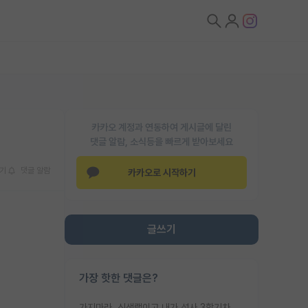
카카오 계정과 연동하여 게시글에 달린
댓글 알람, 소식등을 빠르게 받아보세요
기
댓글 알람
카카오로 시작하기
글쓰기
가장 핫한 댓글은?
가지마라. 신생랩이고 내가 석사 3학기차인데 최고참인데 나도 아무것도 모르는데 교수가 후배들 왜 논문 교육 안시키냐. 논문 왜 안 써오냐 닦달한다