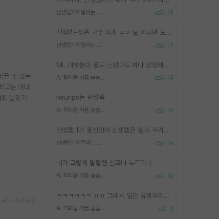
신생랩가지말라는 이유가 있었구나
19
신생랩+젊은 교수 이게 ㄹㅇ 모 아니면 도인듯.
신생랩가지말라는 이유가 있었구나
17
ML 대부분이 골드 스탠다드 하나 상정해놓고 (벤치마크 데이터셋이 여러 개면 여러 개 상정) 그거 얼마나 잘 맞추나 싸움임 가끔 번뜩이는 설계 철학을 보여주는 논문들도 있지만 대부분 그거 성적 얼마나 더 올리느라에 혈안이 되어 있는 측면이 잇음
바꿀 수 있는
AI 학회들 거품 슬슬 지적이 나오네요
14
 최고는 아니
neurips는 괜찮음
사회 분위기
AI 학회들 거품 슬슬 지적이 나오네요
10
신생랩 1기 출신인데 신생랩은 줠라 무거운 바벨 같은거임. 들면 대박인데 못들면 깔려 죽음. 아무도 알려주지 않는 환경에서 자생해야하지만, 일단 살아남았다면 그 어떤 사람보다 악착같고 생존력 높은 사람으로 거듭날 수 있음
신생랩가지말라는 이유가 있었구나
19
내가 그렇게 말할땐 신고나 누르더니
AI 학회들 거품 슬슬 지적이 나오네요
12
ㅋㅋㅋㅋㅋㅋ ㅠㅠ 그래서 일단 유명해지는게 중요한거같습니다
게시글 공유
AI 학회들 거품 슬슬 지적이 나오네요
9