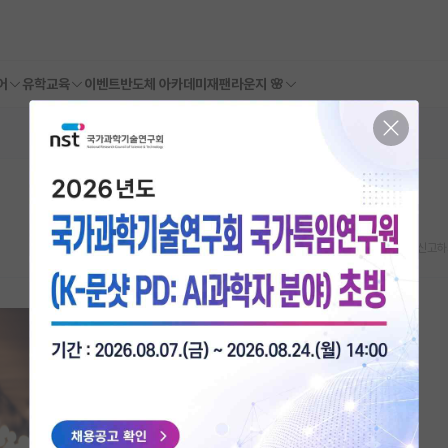
어
유학교육
이벤트
반도체 아카데미
재팬라운지 🌸
스크랩
신고하