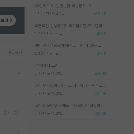
32살에도 이런 질문을 하는군요...?
박사진학하기에 2억은 괜찮은 (?) 정도의 경제력인가요
25
복불복임 신생랩 1기 최고참이면 교수한테 직접 지도받는 시간이 매우 많음 제대로 된 교수라면 말이지 그게 아니라면 그냥 넌 해방 불가능한 노예 1호에 감점쓰레기통이 되는거고
신생랩가지말라는 이유가 있었구나
9
개인적인 경험들이지만.... 나이가 젊은 교수일수록 꼰대라는 가면을 쓴 채로 무례함을 행동하는 경우가 거의 90% 정도였음. 나이가 어린데 다른 또래들과 달리 명예, 권력, 재력까지 얻었으니 세상 다 가진 기분이겠지. 오히러 나이 든 교수들이 행동과 말을 더 조심하시더라.
댓글쓰기
신생랩가지말라는 이유가 있었구나
9
걍 애라서 그럼
근데 여기는 왜 그렇게 SPK를 물어보는거임?
12
아직 모르잖아. 나도 그 나이때에는 모르고 평가 받고 안심하고 싶었어.
근데 여기는 왜 그렇게 SPK를 물어보는거임?
15
그런걸 물어보는 애들은 대학원에 적합하지 않다
2
0
0
근데 여기는 왜 그렇게 SPK를 물어보는거임?
16