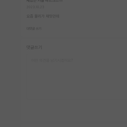
재밌는 카를 마르크스
2023.10.23
요즘 물리가 재밋던데
대댓글 쓰기
댓글쓰기