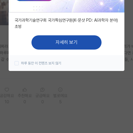
국가과학기술연구회 국가특임연구원(K-문샷 PD: AI과학자 분야)
초빙
자세히 보기
쩌라고??? 그럼 평생 손가락만 빨면서 부모님 등꼴 빼먹으면서 살거임?? 우리가 
하루에 귀찮아도 논문 1편씩 읽고 영어단어 외우고 본인만의 실험 루틴대로 한다면
로 갈 수 있고..제발 나약해빠진 정신상태로 남에게 가스라이팅하는 유튜브, 댓글들, 
하루 동안 이 컨텐츠 보지 않기
공감해요
추천해요
궁금해요
별로에요
10
0
0
5