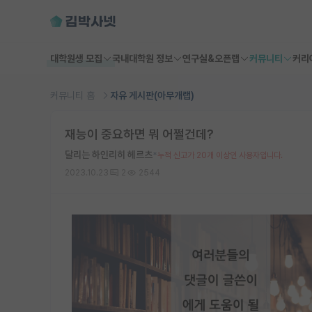
대학원생 모집
국내대학원 정보
연구실&오픈랩
커뮤니티
커리
커뮤니티 홈
자유 게시판(아무개랩)
재능이 중요하면 뭐 어쩔건데?
달리는 하인리히 헤르츠
*
누적 신고가 20개 이상인 사용자입니다.
2023.10.23
2
2544