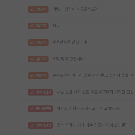
어떻게 생각해야 좋을까요?
김GPT
재능
김GPT
불행한삶을 살았습니다
김GPT
노력 많이 했습니다
김GPT
분쟁조장이 아니라 많은 의견 듣고 싶어서 올립니다. y
김GPT
서른 중반 석사 졸업 미혼 아즈매의 대학원 단상
명예의전당
이사할때 청소시키는 교수 신고해도됨?
명예의전당
용의 꼬리가 되니 너무 힘듭니다(하소연 글)
명예의전당