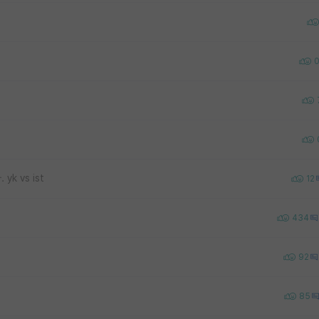
k vs ist
12
434
92
85