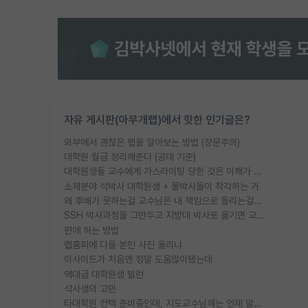
자유 게시판(아무개랩)에서 핫한 인기글은?
외부에서 괜찮은 랩을 알아보는 방법 (장문주의)
대학원 월급 정리해준다 (공대 기준)
대학원생들 교수에게 가스라이팅 당한 것은 이해가 갑니다. 안타깝네요.
소재분야 석박사 대학원생 + 물박사들이 착각하는 거
왜 후배가 못하는걸 교수님은 내 책임으로 돌리는걸까요?
SSH 박사과정을 그만두고 지방대 박사로 옮기면 교수의 꿈은 끝일까요?
편애 하는 방법
랩홈피에 다들 본인 사진 올리냐
이사이트가 처음엔 정말 도움많이됐는데
역대급 대학원생 빌런
석사생의 고민
타대학원 컨텍 준비중인데, 지도교수님께는 언제 말씀드려야 할까요?