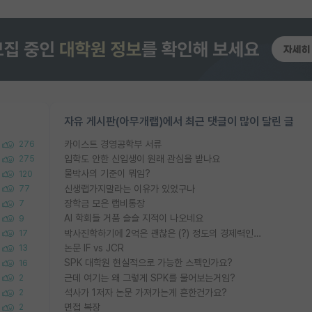
자유 게시판(아무개랩)에서 최근 댓글이 많이 달린 글
카이스트 경영공학부 서류
276
입학도 안한 신입생이 원래 관심을 받나요
275
물박사의 기준이 뭐임?
120
신생랩가지말라는 이유가 있었구나
77
장학금 모은 랩비통장
7
AI 학회들 거품 슬슬 지적이 나오네요
9
박사진학하기에 2억은 괜찮은 (?) 정도의 경제력인가요
17
논문 IF vs JCR
13
SPK 대학원 현실적으로 가능한 스펙인가요?
16
근데 여기는 왜 그렇게 SPK를 물어보는거임?
2
석사가 1저자 논문 가져가는게 흔한건가요?
2
면접 복장
2