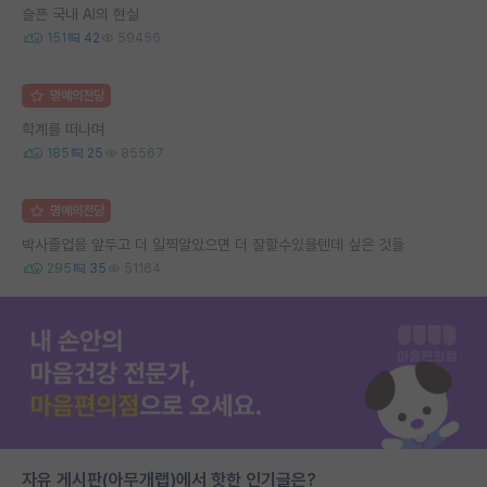
슬픈 국내 AI의 현실
151
42
59456
명예의전당
학계를 떠나며
185
25
85567
명예의전당
박사졸업을 앞두고 더 일찍알았으면 더 잘할수있을텐데 싶은 것들
295
35
51164
자유 게시판(아무개랩)에서 핫한 인기글은?