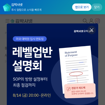
김박사넷
앱으로 보기
닫기
푸시 알림으로 소식을 빠르게
커뮤니티 홈
자유 게시판(아무개랩)
대학원생 모집
하이브레인 진ㅉ ㅏ가관이네 ㅋㅋ
국내대학원 정보
Antonin Artaud
연구실&오픈랩
2020.07.25
37
10850
커뮤니티
커뮤니티 홈
전체글보기
베스트 게시판
IF 명예의전당