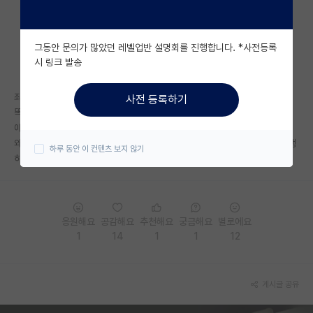
자유 게시판(아무개랩)
그동안 문의가 많았던 레벨업반 설명회를 진행합니다. *사전등록
미국 유학 게시판
시 링크 발송
미국 대학원 합격 후기 게시판
좌파 남페미는 과학이다 ㄹㅇ 손석희 진중권 박원순 문재인 안희정같이 다
사전 등록하기
대학원생 모집 게시판
똑같은놈들임
애초에 페미자체가 그런거긴 한데..
대학원 합격 후기 게시판
왜 남자가 부당한 혜택을 누렸다면서 본인은 안내려놓고 아랫세대한테 희생
하루 동안 이 컨텐츠 보지 않기
하라는거냐?
연구실(PI) 홍보 게시판
석박사 채용 정보 게시판
응원해요
공감해요
추천해요
궁금해요
별로에요
임용 정보 게시판
1
14
1
1
12
학부 인턴 게시판
취업 게시판
게시글 공유
임용 후기 게시판