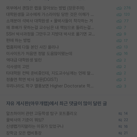
외부에서 괜찮은 랩을 알아보는 방법 (장문주의)
276
대학원생들 교수에게 가스라이팅 당한 것은 이해가 갑니다. 안타깝네요.
120
소재분야 석박사 대학원생 + 물박사들이 착각하는 거
77
왜 후배가 못하는걸 교수님은 내 책임으로 돌리는걸까요?
7
SSH 박사과정을 그만두고 지방대 박사로 옮기면 교수의 꿈은 끝일까요?
9
편애 하는 방법
17
랩홈피에 다들 본인 사진 올리냐
13
이사이트가 처음엔 정말 도움많이됐는데
16
역대급 대학원생 빌런
2
석사생의 고민
2
타대학원 컨텍 준비중인데, 지도교수님께는 언제 말씀드려야 할까요?
2
정출연 학연 박사 질문(DGIST)
2
우리나라도 학구 열풍보면 Higher Doctorate 학위가 필요하다고 봅니다.
3
자유 게시판(아무개랩)에서 최근 댓글이 많이 달린 글
알츠하이머 관련 고등학생 탐구 포트폴리오
14
물박사의 기준이 뭐임?
22
신생랩가지말라는 이유가 있었구나
16
장학금 모은 랩비통장
21