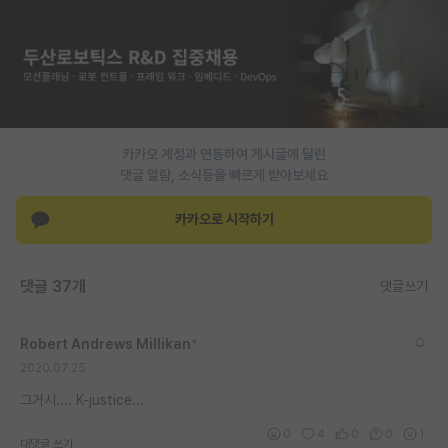
PI 전용 게시판
인문사회 계열 게시판
특수/전문대학원 게시판
반도체/AI 게시판
카카오 계정과 연동하여 게시글에 달린
댓글 알람, 소식등을 빠르게 받아보세요
장학금/장학생 게시판
카카오로 시작하기
학술 정보 게시판
홍보 게시판
댓글 37개
댓글쓰기
커리어
Robert Andrews Millikan
*
유학교육
2020.07.25
이벤트
그거시.... K-justice...
반도체 아카데미
0
4
0
0
1
대댓글 쓰기