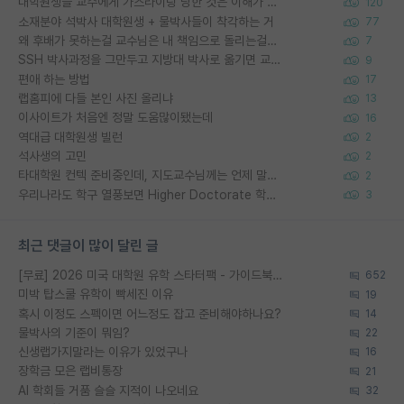
대학원생들 교수에게 가스라이팅 당한 것은 이해가 갑니다. 안타깝네요.
120
소재분야 석박사 대학원생 + 물박사들이 착각하는 거
77
왜 후배가 못하는걸 교수님은 내 책임으로 돌리는걸까요?
7
SSH 박사과정을 그만두고 지방대 박사로 옮기면 교수의 꿈은 끝일까요?
9
편애 하는 방법
17
랩홈피에 다들 본인 사진 올리냐
13
이사이트가 처음엔 정말 도움많이됐는데
16
역대급 대학원생 빌런
2
석사생의 고민
2
타대학원 컨텍 준비중인데, 지도교수님께는 언제 말씀드려야 할까요?
2
우리나라도 학구 열풍보면 Higher Doctorate 학위가 필요하다고 봅니다.
3
최근 댓글이 많이 달린 글
[무료] 2026 미국 대학원 유학 스타터팩 - 가이드북 & 합격자 컨택메일 템플릿
652
미박 탑스쿨 유학이 빡세진 이유
19
혹시 이정도 스펙이면 어느정도 잡고 준비해야하나요?
14
물박사의 기준이 뭐임?
22
신생랩가지말라는 이유가 있었구나
16
장학금 모은 랩비통장
21
AI 학회들 거품 슬슬 지적이 나오네요
32