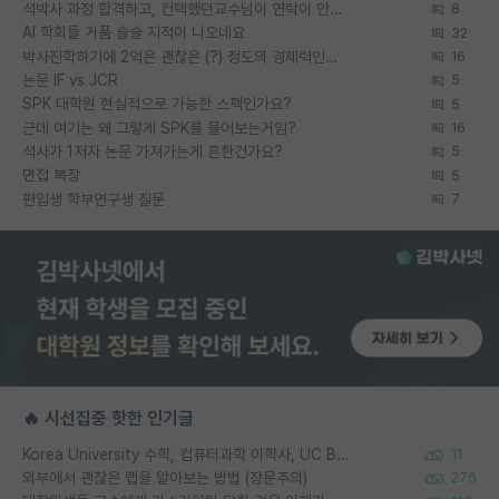
석박사 과정 합격하고, 컨택했던교수님이 연락이 안됩니다...
8
AI 학회들 거품 슬슬 지적이 나오네요
32
박사진학하기에 2억은 괜찮은 (?) 정도의 경제력인가요
16
논문 IF vs JCR
5
SPK 대학원 현실적으로 가능한 스펙인가요?
5
근데 여기는 왜 그렇게 SPK를 물어보는거임?
16
석사가 1저자 논문 가져가는게 흔한건가요?
5
면접 복장
5
편입생 학부연구생 질문
7
🔥 시선집중 핫한 인기글
Korea University 수학, 컴퓨터과학 이학사, UC Berkeley 산업공학 대학원 공학박사가 되는 것은 쉽지 않겠죠?
11
외부에서 괜찮은 랩을 알아보는 방법 (장문주의)
276