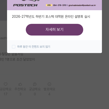
2026-27학년도 하반기 포스텍 대학원 온라인 설명회 실시
자세히 보기
c&sid1=102&oid=421&aid=0004401897
하루 동안 이 컨텐츠 보지 않기
교수될일은 없을거임
국인 1명으로 조건 달았었지
공감해요
추천해요
궁금해요
별로에요
17
3
0
4