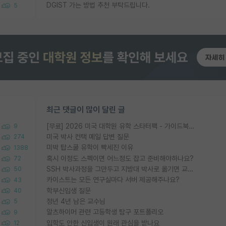
DGIST 가는 방법 추천 부탁드립니다.
5
최근 댓글이 많이 달린 글
[무료] 2026 미국 대학원 유학 스타터팩 - 가이드북 & 합격자 컨택메일 템플릿
9
미국 박사 컨택 메일 답변 질문
274
미박 탑스쿨 유학이 빡세진 이유
1388
혹시 이정도 스펙이면 어느정도 잡고 준비해야하나요?
72
SSH 박사과정을 그만두고 지방대 박사로 옮기면 교수의 꿈은 끝일까요?
50
카이스트는 모든 연구실마다 서버 제공해주나요?
43
학부신입생 질문
40
정년 4년 남은 교수님
5
알츠하이머 관련 고등학생 탐구 포트폴리오
9
입학도 안한 신입생이 원래 관심을 받나요
12