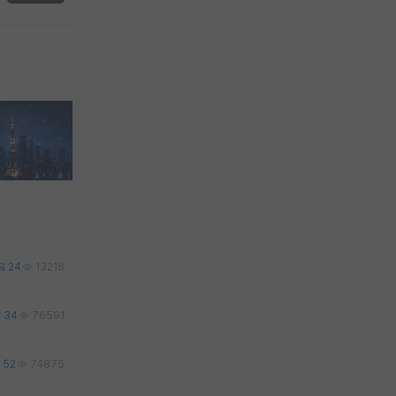
24
13218
34
76591
52
74875