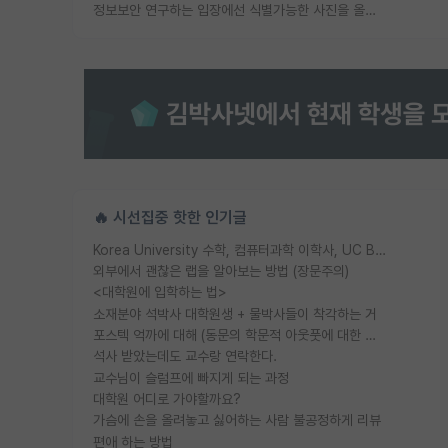
정보보안 연구하는 입장에선 식별가능한 사진을 올리는건 비추이긴함
🔥 시선집중 핫한 인기글
Korea University 수학, 컴퓨터과학 이학사, UC Berkeley 산업공학 대학원 공학박사가 되는 것은 쉽지 않겠죠?
외부에서 괜찮은 랩을 알아보는 방법 (장문주의)
<대학원에 입학하는 법>
소재분야 석박사 대학원생 + 물박사들이 착각하는 거
포스텍 억까에 대해 (동문의 학문적 아웃풋에 대한 반박)
석사 받았는데도 교수랑 연락한다.
교수님이 슬럼프에 빠지게 되는 과정
대학원 어디로 가야할까요?
가슴에 손을 올려놓고 싫어하는 사람 불공정하게 리뷰
편애 하는 방법