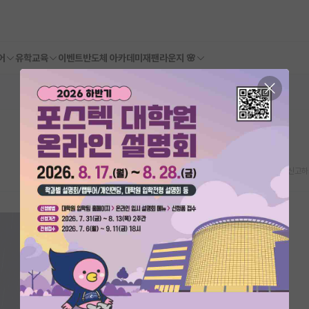
어
유학교육
이벤트
반도체 아카데미
재팬라운지 🌸
스크랩
신고하