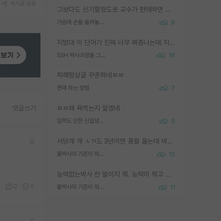
게시글 공유
그보다도 신기할정도로 교수가 편애하면 그사람만 논문이 되더라구요 내용이 다른 사람보다 허접해도요
가슴에 손을 올려놓고 싫어하는 사람 불공정하게 리뷰
8
지방대 이 단어가 진짜 너무 짜증나는데 지방대면 다 그냥 쓰레기인가요? 무슨 말 같지도 않은 댓글들이 있는건지??? 지방에도 충분히 좋은 대학 많고 충분히 잘하는 교수님들 많습니다 포항공대 4개 IST 대표 지거국들 여기 모두 다 지방에 있고 여기 출신들 중에 교수하는 분들 적지 않습니다 지거국 출신이 무슨 교수를 하냐?라고 생각할 사람들 많은데 상위 대표 지거국에 아웃라이어들 많습니다 결국 개인의 연구역량과 실적이 중요합니다 이 역량을 펼치는데 있어서 지도교수와의 합도 중요합니다. 그리고 경력이 필요하면 해외포닥까지 다녀오세요
SSH 박사과정을 그만두고 지방대 박사로 옮기면 교수의 꿈은 끝일까요?
16
피해망상글 꾸준하네ㅉㅉ
편애 하는 방법
7
ㅉㅉ왜 욕먹는지 알겠네
댓글쓰기
입학도 안한 신입생이 원래 관심을 받나요
9
서당개 개 ㅅㄲ도 3년이면 풍월 읊는데 박사 5년 이상 대리고 있으면서 물된건 교수 탓 맞는ㄱ게 거기가 서당이 아니란 소리임
물박사의 기준이 뭐임?
10
능력없는박사 란 말이지 뭐. 능력이 뭐고 능력이 있다는게 뭔지는 사람마다 기준이 다르니까 얘기해봐야 서로 자기 기준만 얘기해서 논쟁이 끝이 안나고. 주위에서 능력있고 야심있는 신입생이 교수가 유의미한 피드백을 아예 안주면서 제대로된 과제에 참여해볼 기회도 제공하지 않고 잡일 뺑뺑이만 돌려서 맨날 단순작업만 하면서 밤새다가 눈빛이 점점 죽어가는걸 본 사람은 물박사는 교수탓이라고 하고, 교수는 이것저것 알려도 주고 기회도 주고 사수 동기 붙여주면서 어떻게든 끌고가려고 하는데 본인이 매일 뺀질거리면서 출근 하는둥마는둥 하다가 기껏 와서도 폰이나 쳐다보다가 실험 망치고 저녁약속있어서 먼저 가볼게요~ 하는걸 본 사람은 물박사는 본인탓이라고 함.
0
0
0
물박사의 기준이 뭐임?
11