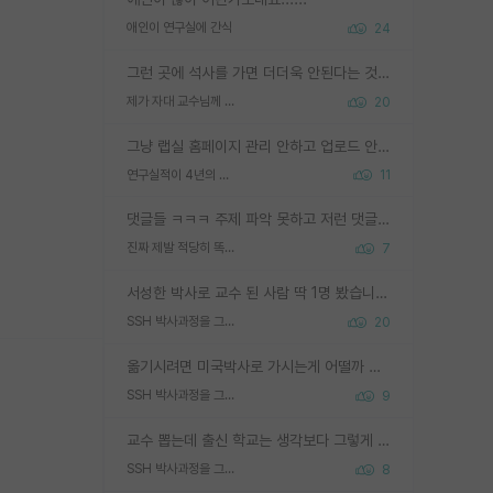
애인이 연구실에 간식
24
그런 곳에 석사를 가면 더더욱 안된다는 것을 깨달으시면 된겁니다!
제가 자대 교수님께 무례하게 행동한 걸까요?
20
그냥 랩실 홈페이지 관리 안하고 업로드 안한거 아님?
연구실적이 4년의 공백이 있는거 어떻게 생각하냐
11
댓글들 ㅋㅋㅋ 주제 파악 못하고 저런 댓글들을 쓰네. 조직에 인간이 얼마나 중요한데 걱정될 수도 있지 ㅋㅋ 본인들은 퍽이나 잘하나봐 ? 현실은 남들한테 욕 안 먹는 1인분만 하는 것도 힘들텐데 ?
진짜 제발 적당히 똑똑한 박사과정이라도 위에 있었으면..
7
서성한 박사로 교수 된 사람 딱 1명 봤습니다. 근데 지방대 박사로 교수된 거는 기적이 일어나야되요. 서성한 학부부터여도 빡센게 교수임용일텐데 지방대박사로 무슨 교수가 되나요...... 중소기업/중견기업 팀장급/연구소장급이나 될거 같네요.
SSH 박사과정을 그만두고 지방대 박사로 옮기면 교수의 꿈은 끝일까요?
20
옮기시려면 미국박사로 가시는게 어떨까 싶네요. 교수가 꿈이면 미국박사 하고 미국교수 까지 같이 노리시는게 기회가 많지 않을까요?
SSH 박사과정을 그만두고 지방대 박사로 옮기면 교수의 꿈은 끝일까요?
9
교수 뽑는데 출신 학교는 생각보다 그렇게 안 봄. 앞으로는 더 안 보게 될거임. 박사는 어디서 진행해도 됨. 단, 제대로 쌓고 좋은 실적 만들 수 있다면. 그런데 지방대는 그럴 가능성이 지극히 낮음. 나만 열심히 잘 하면 된다? 인간은 주변 환경에 지배되는 나약한 존재임. 주변의 지방대 대학원생과 섞이고 지방 특유의 여유로움 또는 나쁘게 얘기해서 나태함에 젖어 살다보면 교수의 꿈 자체를 잊어버리게 될 가능성도 있음. 주변 환경이 70~80%임.
SSH 박사과정을 그만두고 지방대 박사로 옮기면 교수의 꿈은 끝일까요?
8