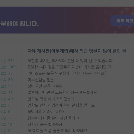
자유 게시판(아무개랩)에서 최근 댓글이 많이 달린 글
AI전공 박사는 의사보다 돈을 더 많이 벌 수 있습니다.
274
SSH 박사과정을 그만두고 지방대 박사로 옮기면 교수의 꿈은 끝일까요?
1388
카이스트는 모든 연구실마다 서버 제공해주나요?
72
학부신입생 질문
50
정년 4년 남은 교수님
27
알츠하이머 관련 고등학생 탐구 포트폴리오
43
연구실 학생 하나 자퇴했는데
40
입학도 안한 신입생이 원래 관심을 받나요
5
물박사의 기준이 뭐임?
9
랩홈피에 다들 본인 사진 올리냐
12
장학금 모은 랩비통장
13
AI 학회들 거품 슬슬 지적이 나오네요
5